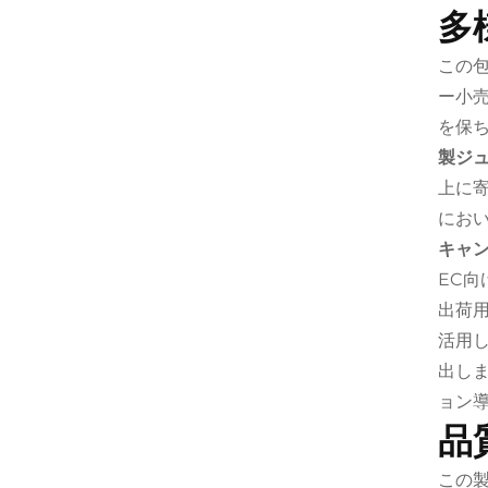
多
この
ー小
を保
製ジ
上に
にお
キャ
EC
出荷
活用
出し
ョン
品
この