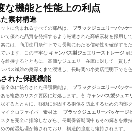
度な機能と性能上の利点
れた素材構造
セットに含まれるすべての部品は、
ブラックジュエリーパッケ
おいて優れた品質を発揮するよう厳選された高級素材を採用し
要素には、商用使用条件下でも長期にわたる信頼性を確保する
れています。この堅牢な
キャンバス製ジュエリーストレージ
耐
性を維持するとともに、高価なジュエリー在庫に対して一貫し
ャンバス繊維の奥深くまで浸透し、長時間の小売店照明下でも
化された保護機能
製品全体に統合された保護機能は、
ブラックジュエリーパッケ
のある複数のリスク要因に対処します。各
キャンバス製ジュエ
吸収するとともに、移動に起因する損傷を防止するための内部
たマイクロファイバー素材は、
ブラックジュエリーパッケージ
リスクを完全に排除しながら、長期保管期間中もその輝きを維
ための耐湿処理が施されており、構造的強度も維持されます。