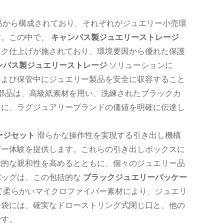
品から構成されており、それぞれがジュエリー小売環
す。この中で、
キャンバス製ジュエリーストレージ
ック仕上げが施されており、環境要因から優れた保護
ンバス製ジュエリーストレージ
ソリューションに
および保管中にジュエリー製品を安全に収容すること
部品は、高級紙素材を用い、洗練されたブラックカ
もに、ラグジュアリーブランドの価値を明確に伝達し
ージセット
滑らかな操作性を実現する引き出し機構
ザー体験を提供します。これらの引き出しボックスに
覚的な親和性を高めるとともに、個々のジュエリー品
バッグは、この包括的な
ブラックジュエリーパッケー
て柔らかいマイクロファイバー素材により、ジュエリ
ー袋には、確実なドローストリング式閉じ口と、他の
です。