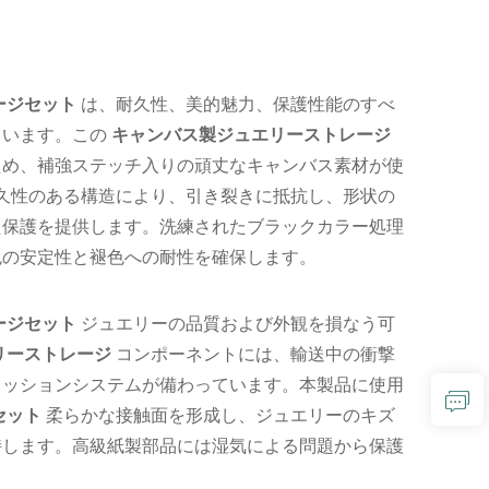
ージセット
は、耐久性、美的魅力、保護性能のすべ
ています。この
キャンバス製ジュエリーストレージ
ため、補強ステッチ入りの頑丈なキャンバス素材が使
久性のある構造により、引き裂きに抵抗し、形状の
た保護を提供します。洗練されたブラックカラー処理
色の安定性と褪色への耐性を確保します。
ージセット
ジュエリーの品質および外観を損なう可
リーストレージ
コンポーネントには、輸送中の衝撃
クッションシステムが備わっています。本製品に使用
セット
柔らかな接触面を形成し、ジュエリーのキズ
持します。高級紙製部品には湿気による問題から保護