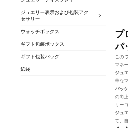
ジュエリー表示および包装アク
セサリー
プ
ウォッチボックス
パ
ギフト包装ボックス
ギフト包装バッグ
この
マネ
紙袋
ジュ
華な
パッ
の向
リー
ジュ
て、