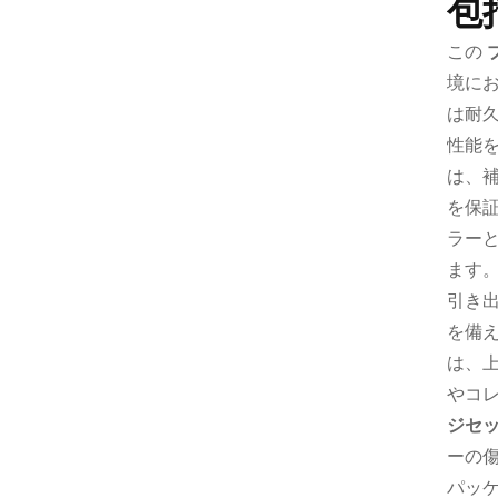
包
この
境に
は耐
性能
は、
を保
ラー
ます
引き
を備
は、
やコ
ジセ
ーの
パッ