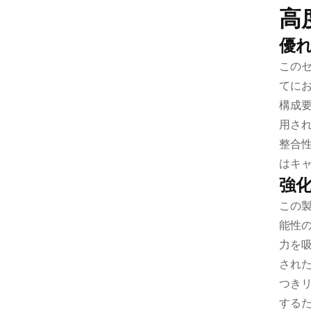
高
優
この
てに
構成
用さ
整合
はキ
強
この
能性
力を
され
つき
する