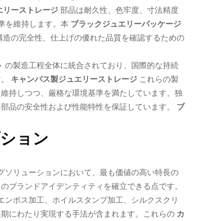
エリーストレージ
部品は耐久性、色牢度、寸法精度
質基準を維持します。本
ブラックジュエリーパッケージ
構造の完全性、仕上げの優れた品質を確認するための
ト
の製造工程全体に統合されており、国際的な持続
す。
キャンバス製ジュエリーストレージ
これらの製
を維持しつつ、厳格な環境基準を満たしています。独
各部品の安全性および性能特性を保証しています。
ブ
プション
グソリューションにおいて、最も価値の高い特長の
自のブランドアイデンティティを確立できる点です。
エンボス加工、ホイルスタンプ加工、シルクスクリ
長期にわたり実現する手法が含まれます。これらの
カ