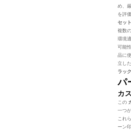
め、
を評価
セッ
複数
環境
可能
品に
立し
ラッ
パ
カ
この
一つ
これ
ーン