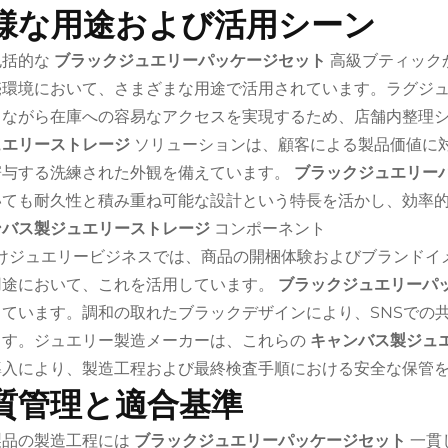
様な用途および活用シーン
包括的な
ブラックジュエリーパッケージセット
高級ブティック
売環境において、さまざまな用途で活用されています。ラグジ
ちながら在庫への容易なアクセスを実現するため、店舗内整理
ュエリーストレージ
ソリューションは、顧客による製品価値に
寄与する洗練された外観を備えています。
ブラックジュエリー
いても耐久性と積み重ね可能な設計という特長を活かし、効率
ンバス製ジュエリーストレージ
コンポーネント
向けジュエリービジネスでは、商品の開梱体験およびブランドイ
用途において、これを活用しています。
ブラックジュエリーパ
しています。調和の取れたブラックデザインにより、SNSでの
ます。ジュエリー製造メーカーは、これらの
キャンバス製ジュ
導入により、製造工程および最終検査手順における安全な保管
質管理と適合基準
製品の製造工程には
ブラックジュエリーパッケージセット
一貫