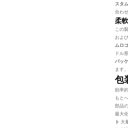
スタ
合わ
柔
この
およ
ムロ
ドル
パッ
ます
包
効率
もと
部品
最大
ト
大