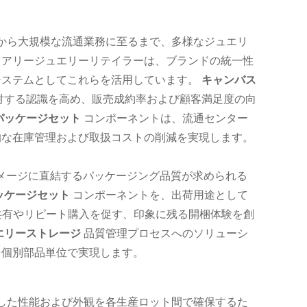
から大規模な流通業務に至るまで、多様なジュエリ
ュアリージュエリーリテイラーは、ブランドの統一性
システムとしてこれらを活用しています。
キャンバス
対する認識を高め、販売成約率および顧客満足度の向
パッケージセット
コンポーネントは、流通センター
的な在庫管理および取扱コストの削減を実現します。
メージに直結するパッケージング品質が求められる
ッケージセット
コンポーネントを、出荷用途として
共有やリピート購入を促す、印象に残る開梱体験を創
エリーストレージ
品質管理プロセスへのソリューシ
を個別部品単位で実現します。
した性能および外観を各生産ロット間で確保するた