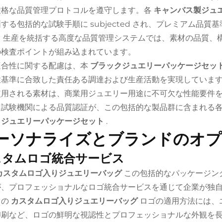
厳格な品質管理プロトコルを遵守します。各
キャンバス製ジュ
する包括的な試験手順に subjected され、プレミアム品
ト
生産を統括する高度な品質管理システムでは、素材の品質、
の検査ポイントが組み込まれています。
適合性に関する配慮は、本
ブラックジュエリーパッケージセッ
性基準に合致した責任ある調達および生産活動を実現していま
使用される素材は、商業用ジュエリー用途に不可欠な性能要件
た試験機関による品質認証が、この包括的な製品群に含まれる
クジュエリーパッケージセット
.
ーソナライズとブランドのオ
スタムロゴ統合サービス
カスタムロゴ入りジュエリーバッグ
この包括的なパッケージン
が、プロフェッショナルなロゴ統合サービスを通じて企業が独
らの
カスタムロゴ入りジュエリーバッグ
ロゴの適用方法には、
印刷など、ロゴの鮮明な視認性とプロフェッショナルな外観を