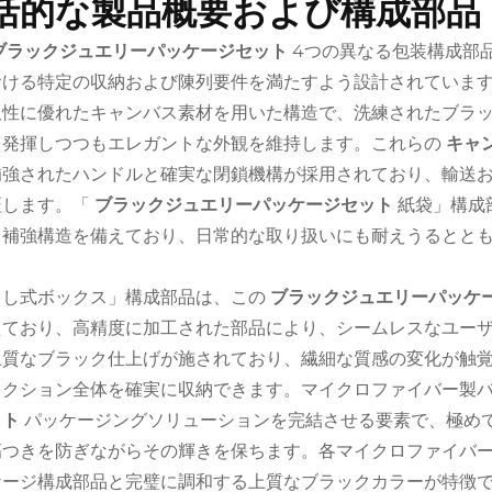
括的な製品概要および構成部品
ブラックジュエリーパッケージセット
4つの異なる包装構成部
おける特定の収納および陳列要件を満たすよう設計されていま
久性に優れたキャンバス素材を用いた構造で、洗練されたブラ
を発揮しつつもエレガントな外観を維持します。これらの
キャ
補強されたハンドルと確実な閉鎖機構が採用されており、輸送
証します。「
ブラックジュエリーパッケージセット
紙袋」構成
と補強構造を備えており、日常的な取り扱いにも耐えうるとと
。
出し式ボックス」構成部品は、この
ブラックジュエリーパッケ
えており、高精度に加工された部品により、シームレスなユー
上質なブラック仕上げが施されており、繊細な質感の変化が触
レクション全体を確実に収納できます。マイクロファイバー製
ット
パッケージングソリューションを完結させる要素で、極め
傷つきを防ぎながらその輝きを保ちます。各マイクロファイバ
ケージ構成部品と完璧に調和する上質なブラックカラーが特徴