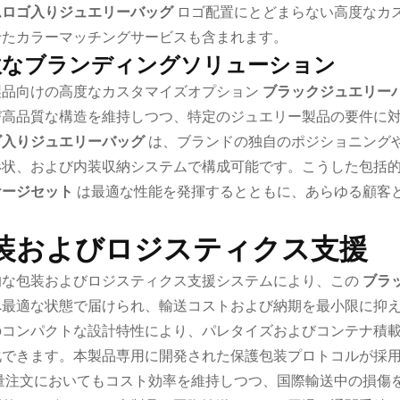
ムロゴ入りジュエリーバッグ
ロゴ配置にとどまらない高度なカ
せたカラーマッチングサービスも含まれます。
軟なブランディングソリューション
製品向けの高度なカスタマイズオプション
ブラックジュエリー
び高品質な構造を維持しつつ、特定のジュエリー製品の要件に
ゴ入りジュエリーバッグ
は、ブランドの独自のポジショニング
形状、および内装収納システムで構成可能です。こうした包括
ケージセット
は最適な性能を発揮するとともに、あらゆる顧客
。
装およびロジスティクス支援
的な包装およびロジスティクス支援システムにより、この
ブラ
へ最適な状態で届けられ、輸送コストおよび納期を最小限に抑
のコンパクトな設計特性により、パレタイズおよびコンテナ積
化できます。本製品専用に開発された保護包装プロトコルが採
量注文においてもコスト効率を維持しつつ、国際輸送中の損傷