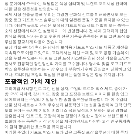
장 분야에서 추구하는 탁월함은 색상 심리학 및 브랜드 포지셔닝 전략에
대한 깊은 전문성을 반영합니다.
국제 시장 진출을 통해 우리는 다양한 문화적 선호를 이해하면서도 모든
맞춤 로고 기프트 박스 솔루션에 대해 일관된 품질 기준을 유지할 수 있습
니다. 이러한 글로벌 관점은 보석용 기프트 박스 세트 개발의 모든 측면—
소재 선정에서 디자인 실행까지—에 반영됩니다. 전 세계 고객과의 협업
방식을 통해, 당사는 최고 수준의 전문 기준을 충족하는 민트 그린 포장 솔
루션을 정교하게 다듬어 왔습니다.
포장 기술 분야의 혁신은 당사의 보석용 기프트 박스 세트 제품군 개선을
지속적으로 이끌고 있으며, 고객께서는 최신 소재 및 제조 공정 기술의 이
점을 누릴 수 있습니다. 민트 그린 포장 시스템은 첨단 생산 기술을 도입하
면서도 전통적인 장인정신의 가치를 고수합니다. 당사의 맞춤 로고 기프트
박스 솔루션은 변화하는 시장 수요에 부응하기 위해 끊임없이 진화하고 있
으나, 프리미엄 포장의 핵심을 규정하는 품질 특성은 항상 유지됩니다.
포괄적인 가치 제안
프리미엄 사각형 민트 그린 선물 상자, 주얼리 드로어 박스 세트, 종이 가
방, PVC 지퍼백, 감사 카드, 맞춤 로고 포장은 브랜드 이미지를 한층 업그
레이드하려는 주얼리 기업을 위한 종합 솔루션을 제공합니다. 이 주얼리
선물 상자 세트는 시각적 우수성과 실용적인 기능성을 결합하여 고객 만족
도를 높이는 동시에 기업의 비즈니스 목표 달성도 지원하는 포장 경험을
창출합니다. 민트 그린 포장 테마는 경쟁이 치열한 시장에서 브랜드를 차
별화해 주는 독특한 시각 정체성을 제공하면서도 다양한 고객 인구통계층
에 걸쳐 광범위한 호소력을 유지합니다.
이러한 주얼리 기프트 박스 세트와 같은 고품질 포장 솔루션에 대한 투자