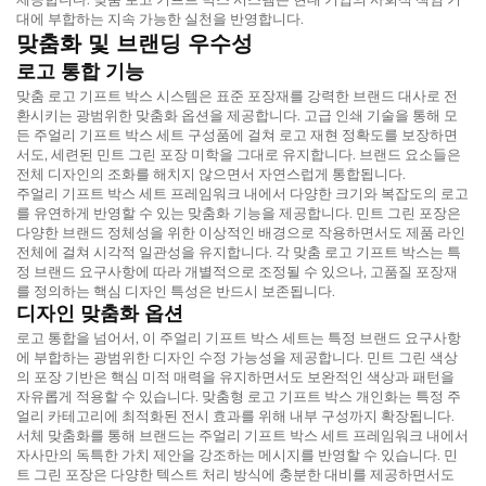
대에 부합하는 지속 가능한 실천을 반영합니다.
맞춤화 및 브랜딩 우수성
로고 통합 기능
맞춤 로고 기프트 박스 시스템은 표준 포장재를 강력한 브랜드 대사로 전
환시키는 광범위한 맞춤화 옵션을 제공합니다. 고급 인쇄 기술을 통해 모
든 주얼리 기프트 박스 세트 구성품에 걸쳐 로고 재현 정확도를 보장하면
서도, 세련된 민트 그린 포장 미학을 그대로 유지합니다. 브랜드 요소들은
전체 디자인의 조화를 해치지 않으면서 자연스럽게 통합됩니다.
주얼리 기프트 박스 세트 프레임워크 내에서 다양한 크기와 복잡도의 로고
를 유연하게 반영할 수 있는 맞춤화 기능을 제공합니다. 민트 그린 포장은
다양한 브랜드 정체성을 위한 이상적인 배경으로 작용하면서도 제품 라인
전체에 걸쳐 시각적 일관성을 유지합니다. 각 맞춤 로고 기프트 박스는 특
정 브랜드 요구사항에 따라 개별적으로 조정될 수 있으나, 고품질 포장재
를 정의하는 핵심 디자인 특성은 반드시 보존됩니다.
디자인 맞춤화 옵션
로고 통합을 넘어서, 이 주얼리 기프트 박스 세트는 특정 브랜드 요구사항
에 부합하는 광범위한 디자인 수정 가능성을 제공합니다. 민트 그린 색상
의 포장 기반은 핵심 미적 매력을 유지하면서도 보완적인 색상과 패턴을
자유롭게 적용할 수 있습니다. 맞춤형 로고 기프트 박스 개인화는 특정 주
얼리 카테고리에 최적화된 전시 효과를 위해 내부 구성까지 확장됩니다.
서체 맞춤화를 통해 브랜드는 주얼리 기프트 박스 세트 프레임워크 내에서
자사만의 독특한 가치 제안을 강조하는 메시지를 반영할 수 있습니다. 민
트 그린 포장은 다양한 텍스트 처리 방식에 충분한 대비를 제공하면서도