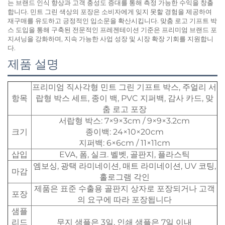
는 브랜드 인식 향상과 고객 충성도 증대를 통해 측정 가능한 수익을 창출
합니다. 민트 그린 색상의 포장은 소비자에게 잊지 못할 경험을 제공하여
재구매를 유도하고 긍정적인 입소문을 확산시킵니다. 맞춤 로고 기프트 박
스 도입을 통해 구축된 전문적인 프레젠테이션 기준은 프리미엄 브랜드 포
지셔닝을 강화하며, 지속 가능한 사업 성장 및 시장 확장 기회를 지원합니
다.
제품 설명
프리미엄 직사각형 민트 그린 기프트 박스, 주얼리 서
항목
랍형 박스 세트, 종이 백, PVC 지퍼백, 감사 카드, 맞
춤 로고 포장
서랍형 박스: 7×9×3cm / 9×9×3.2cm
크기
종이백: 24×10×20cm
지퍼백: 6×6cm / 11×11cm
삽입
EVA, 폼, 실크. 벨벳, 골판지, 플라스틱
엠보싱, 광택 라미네이션, 매트 라미네이션, UV 코팅,
마감
홀로그램 각인
제품은 표준 수출용 골판지 상자로 포장되거나 고객
포장
의 요구에 따라 포장됩니다
샘플
리드
무지 샘플은 3일, 인쇄 샘플은 7일 이내