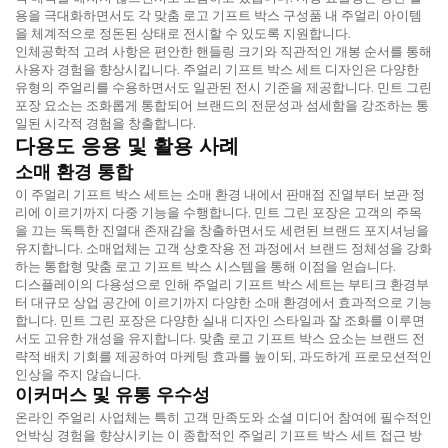
용을 극대화하면서도 각 맞춤 로고 기프트 박스 구성품 내 주얼리 아이템
을 체계적으로 정돈된 상태로 전시할 수 있도록 지원합니다.
인체공학적 고려 사항은 편안한 핸들링 크기와 직관적인 개봉 순서를 통해
사용자 경험을 향상시킵니다. 주얼리 기프트 박스 세트 디자인은 다양한
유형의 주얼리를 수용하면서도 일관된 전시 기준을 제공합니다. 민트 그린
포장 요소는 조화롭게 통합되어 브랜드의 전문성과 섬세함을 강조하는 통
일된 시각적 경험을 창출합니다.
다용도 응용 및 활용 사례
소매 환경 통합
이 주얼리 기프트 박스 세트는 소매 환경 내에서 판매점 진열부터 보관 정
리에 이르기까지 다중 기능을 수행합니다. 민트 그린 포장은 고객의 주목
을 끄는 독특한 진열대 존재감을 창출하면서도 세련된 브랜드 포지셔닝을
유지합니다. 소매업체는 고객 상호작용 전 과정에서 브랜드 정체성을 강화
하는 통합형 맞춤 로고 기프트 박스 시스템을 통해 이점을 얻습니다.
디스플레이의 다용성으로 인해 주얼리 기프트 박스 세트는 부티크 환경부
터 대규모 상업 공간에 이르기까지 다양한 소매 환경에서 효과적으로 기능
합니다. 민트 그린 포장은 다양한 실내 디자인 스타일과 잘 조화를 이루면
서도 고유한 개성을 유지합니다. 맞춤 로고 기프트 박스 요소는 브랜드 전
략적 배치 기회를 제공하여 마케팅 효과를 높이되, 과도하게 프로모션적인
인상을 주지 않습니다.
이커머스 및 유통 우수성
온라인 주얼리 사업체는 특히 고객 만족도와 소셜 미디어 참여에 필수적인
언박싱 경험을 향상시키는 이 종합적인 주얼리 기프트 박스 세트 접근 방