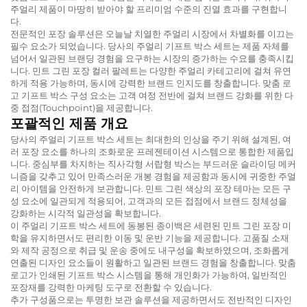
주얼리 제품이 마땅히 받아야 할 프리미엄 수준의 진열 효과를 구현합니
다.
전문적인 포장 솔루션은 오늘날 치열한 주얼리 시장에서 차별화를 이끄는
필수 요소가 되었습니다. 당사의 주얼리 기프트 박스 세트는 제품 자체를
넘어서 일관된 브랜딩 경험을 요구하는 시장의 증가하는 수요를 충족시킵
니다. 민트 그린 포장 컬러 팔레트는 다양한 주얼리 카테고리에 걸쳐 유연
하게 적용 가능하며, 동시에 강력한 브랜드 인지도를 창출합니다. 맞춤 로
고 기프트 박스 구성 요소는 고객 여정 전반에 걸쳐 브랜드 강화를 위한 다
중 접점(Touchpoint)을 제공합니다.
포괄적인 제품 개요
당사의 주얼리 기프트 박스 세트는 최대한의 인상을 주기 위해 설계된, 여
러 포장 요소를 하나의 조화로운 프레젠테이션 시스템으로 통합한 제품입
니다. 중심부를 차지하는 직사각형 서랍형 박스는 부드러운 슬라이딩 메커
니즘을 갖추고 있어 만족스러운 개봉 경험을 제공함과 동시에 귀중한 주얼
리 아이템을 안전하게 보관합니다. 민트 그린 색상의 포장 테마는 모든 구
성 요소에 일관되게 적용되어, 고객과의 모든 접점에서 브랜드 정체성을
강화하는 시각적 일관성을 확보합니다.
이 주얼리 기프트 박스 세트에 동봉된 종이백은 세련된 민트 그린 포장 미
학을 유지하면서도 편리한 이동 및 운반 기능을 제공합니다. 고품질 소재
와 제작 공정으로 취급 및 운송 중에도 내구성을 확보하였으며, 조화롭게
연출된 디자인 요소들이 원활하고 일관된 브랜드 경험을 창출합니다. 맞춤
로고가 인쇄된 기프트 박스 시스템을 통해 개인화가 가능하여, 일반적인
포장재를 강력한 마케팅 도구로 전환할 수 있습니다.
추가 구성품으로는 투명한 보관 솔루션을 제공하면서도 전반적인 디자인