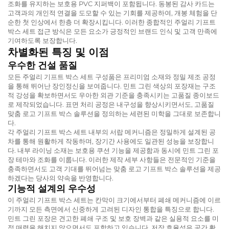
조화를 유지하는 보호용 PVC 지퍼백이 포함됩니다. 동봉된 감사 카드는
고객과의 개인적 연결을 도모할 수 있는 기회를 제공하여, 개봉 체험을 단
순한 첫 인상에서 한층 더 확장시킵니다. 이러한 종합적인 주얼리 기프트
박스 세트 접근 방식은 모든 요소가 긍정적인 브랜드 인식 및 고객 만족에
기여하도록 보장합니다.
차별화된 특징 및 이점
우수한 건설 품질
모든 주얼리 기프트 박스 세트 구성품은 프리미엄 소재와 정밀 제조 공정
을 통해 뛰어난 장인정신을 보여줍니다. 민트 그린 색상의 포장재는 구조
적 강성을 확보하면서도 우아한 외관 기준을 충족시키는 고품질 종이보드
로 제작되었습니다. 표면 처리 공정은 내구성을 향상시키면서도, 고품질
맞춤 로고 기프트 박스 솔루션을 정의하는 세련된 미학을 그대로 보존합니
다.
각 주얼리 기프트 박스 세트 내부의 서랍 메커니즘은 정밀하게 설계된 공
차를 통해 원활하게 작동하며, 장기간 사용에도 일관된 성능을 보장합니
다. 내부 라이닝 소재는 보호용 쿠션 기능을 제공함과 동시에 민트 그린 포
장 테마와 조화를 이룹니다. 이러한 제작 세부 사항들은 전문적인 기준을
충족하면서도 고객 기대를 뛰어넘는 맞춤 로고 기프트 박스 솔루션을 제공
하겠다는 당사의 약속을 반영합니다.
기능적 설계의 우수성
이 주얼리 기프트 박스 세트는 칸막이 크기에서부터 폐쇄 메커니즘에 이르
기까지 모든 측면에서 신중하게 고려된 디자인 통합을 특징으로 합니다.
민트 그린 포장은 견고한 폐쇄 구조 및 보호 장벽과 같은 실용적 요소를 미
적 매력을 해치지 않으면서도 포함하고 있습니다. 저장 효율성은 공간 활