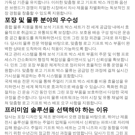
가독성 기준을 유지합니다. 이러한 맞춤형 로고 기프트 박스 개인화 옵션
은 브랜드가 경쟁이 치열한 시장에서 자사 제품을 차별화하는 독보적인 포
장 경험을 창출할 수 있도록 지원합니다.
포장 및 물류 분야의 우수성
종합 물류 지원을 통해 보석 기프트 박스 세트가 전 세계 공급망 내에서 효
율적으로 취급되고 유통되도록 보장합니다. 보호용 배송 구성 방식은 운송
중 공간 활용도를 최적화하면서도 민트 그린 포장 외관을 그대로 유지합니
다. 당사의 물류 전문 역량을 바탕으로, 맞춤형 로고 기프트 박스 부품이 완
벽한 상태로 도착하여 즉시 적용이 가능하도록 합니다.
재고 관리 시스템을 통해 보석 기프트 박스 세트 부품의 주문 및 이행 프로
세스가 간소화되어 행정적 복잡성을 줄이면서도 납기 신뢰성을 확보합니
다. 민트 그린 포장 부품은 체계적으로 정리되어 효율적인 유통 운영을 지
원합니다. 맞춤형 로고 기프트 박스 물류는 공급망 전 과정에 걸쳐 실시간
가시성을 제공하는 추적 시스템을 포함합니다.
국제 배송 전문 지식을 통해 주얼리 기프트 박스 세트를 비용 효율성을 유
지하면서 전 세계 목적지로 효과적으로 배송할 수 있습니다. 특화된 취급
절차는 긴 운송 기간 동안 민트 그린 포장 부품을 보호하면서 다양한 국제
규정을 준수합니다. 당사의 물류 네트워크는 여러 시장 및 유통 채널에 걸
쳐 맞춤형 로고 기프트 박스 배포 요구 사항을 지원합니다.
프리미엄 솔루션을 선택해야 하는 이유
당사는 포장 디자인 및 제조 분야에서 오랜 경험을 바탕으로, 뛰어난 제품
전시 솔루션을 원하는 주얼리 업체들 사이에서 신뢰받는 파트너로 자리매
김해 왔습니다. 주얼리 기프트 박스 세트는 고객 니즈와 시장 동향을 이해
하기 위한 수년간의 정교한 개선 과정을 반영합니다. 당사가 민트 그린 포