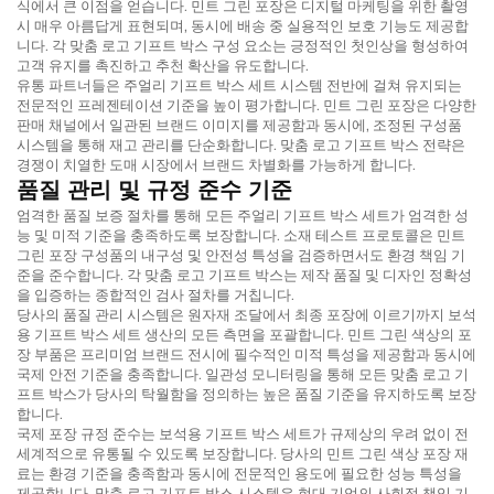
식에서 큰 이점을 얻습니다. 민트 그린 포장은 디지털 마케팅을 위한 촬영
시 매우 아름답게 표현되며, 동시에 배송 중 실용적인 보호 기능도 제공합
니다. 각 맞춤 로고 기프트 박스 구성 요소는 긍정적인 첫인상을 형성하여
고객 유지를 촉진하고 추천 확산을 유도합니다.
유통 파트너들은 주얼리 기프트 박스 세트 시스템 전반에 걸쳐 유지되는
전문적인 프레젠테이션 기준을 높이 평가합니다. 민트 그린 포장은 다양한
판매 채널에서 일관된 브랜드 이미지를 제공함과 동시에, 조정된 구성품
시스템을 통해 재고 관리를 단순화합니다. 맞춤 로고 기프트 박스 전략은
경쟁이 치열한 도매 시장에서 브랜드 차별화를 가능하게 합니다.
품질 관리 및 규정 준수 기준
엄격한 품질 보증 절차를 통해 모든 주얼리 기프트 박스 세트가 엄격한 성
능 및 미적 기준을 충족하도록 보장합니다. 소재 테스트 프로토콜은 민트
그린 포장 구성품의 내구성 및 안전성 특성을 검증하면서도 환경 책임 기
준을 준수합니다. 각 맞춤 로고 기프트 박스는 제작 품질 및 디자인 정확성
을 입증하는 종합적인 검사 절차를 거칩니다.
당사의 품질 관리 시스템은 원자재 조달에서 최종 포장에 이르기까지 보석
용 기프트 박스 세트 생산의 모든 측면을 포괄합니다. 민트 그린 색상의 포
장 부품은 프리미엄 브랜드 전시에 필수적인 미적 특성을 제공함과 동시에
국제 안전 기준을 충족합니다. 일관성 모니터링을 통해 모든 맞춤 로고 기
프트 박스가 당사의 탁월함을 정의하는 높은 품질 기준을 유지하도록 보장
합니다.
국제 포장 규정 준수는 보석용 기프트 박스 세트가 규제상의 우려 없이 전
세계적으로 유통될 수 있도록 보장합니다. 당사의 민트 그린 색상 포장 재
료는 환경 기준을 충족함과 동시에 전문적인 용도에 필요한 성능 특성을
제공합니다. 맞춤 로고 기프트 박스 시스템은 현대 기업의 사회적 책임 기