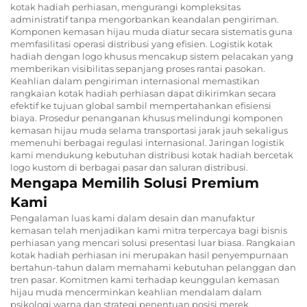
kotak hadiah perhiasan, mengurangi kompleksitas
administratif tanpa mengorbankan keandalan pengiriman.
Komponen kemasan hijau muda diatur secara sistematis guna
memfasilitasi operasi distribusi yang efisien. Logistik kotak
hadiah dengan logo khusus mencakup sistem pelacakan yang
memberikan visibilitas sepanjang proses rantai pasokan.
Keahlian dalam pengiriman internasional memastikan
rangkaian kotak hadiah perhiasan dapat dikirimkan secara
efektif ke tujuan global sambil mempertahankan efisiensi
biaya. Prosedur penanganan khusus melindungi komponen
kemasan hijau muda selama transportasi jarak jauh sekaligus
memenuhi berbagai regulasi internasional. Jaringan logistik
kami mendukung kebutuhan distribusi kotak hadiah bercetak
logo kustom di berbagai pasar dan saluran distribusi.
Mengapa Memilih Solusi Premium
Kami
Pengalaman luas kami dalam desain dan manufaktur
kemasan telah menjadikan kami mitra terpercaya bagi bisnis
perhiasan yang mencari solusi presentasi luar biasa. Rangkaian
kotak hadiah perhiasan ini merupakan hasil penyempurnaan
bertahun-tahun dalam memahami kebutuhan pelanggan dan
tren pasar. Komitmen kami terhadap keunggulan kemasan
hijau muda mencerminkan keahlian mendalam dalam
psikologi warna dan strategi penentuan posisi merek.