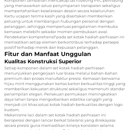
Komponen tambahan mencakup tas ritsleting PVC pelindung
yang menawarkan solusi penyimpanan transparan sekaligus
mempertahankan keselarasan desain secara keseluruhan.
Kartu ucapan terima kasih yang disertakan memberikan
peluang untuk membangun hubungan personal dengan
pelanggan, sehingga memperluas pengalaman membuka
kemasan melebihi sekadar momen pembukaan awal.
Pendekatan komprehensif pada set kotak hadiah perhiasan ini
memastikan setiap elemen berkontribusi terhadap persepsi
positif terhadap merek dan kepuasan pelanggan.
Fitur dan Manfaat Unggulan
Kualitas Konstruksi Superior
Setiap komponen dalam set kotak hadiah perhiasan
menunjukkan pengerjaan luar biasa melalui bahan-bahan
premium dan proses manufaktur presisi. Kemasan berwarna
hijau mint menggunakan kertas karton berkualitas tinggi yang
memberikan kekuatan struktural sekaligus memenuhi standar
penampilan elegan. Perlakuan permukaan meningkatkan
daya tahan tanpa mengorbankan estetika canggih yang
menjadi ciri khas solusi kotak hadiah berkualitas dengan logo
kustom.
Mekanisme laci dalam set kotak hadiah perhiasan ini
beroperasi dengan lancar berkat toleransi yang direkayasa
secara presisi guna memastikan kinerja konsisten selama