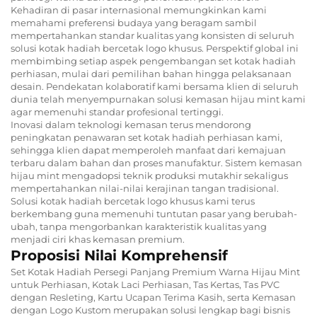
Kehadiran di pasar internasional memungkinkan kami
memahami preferensi budaya yang beragam sambil
mempertahankan standar kualitas yang konsisten di seluruh
solusi kotak hadiah bercetak logo khusus. Perspektif global ini
membimbing setiap aspek pengembangan set kotak hadiah
perhiasan, mulai dari pemilihan bahan hingga pelaksanaan
desain. Pendekatan kolaboratif kami bersama klien di seluruh
dunia telah menyempurnakan solusi kemasan hijau mint kami
agar memenuhi standar profesional tertinggi.
Inovasi dalam teknologi kemasan terus mendorong
peningkatan penawaran set kotak hadiah perhiasan kami,
sehingga klien dapat memperoleh manfaat dari kemajuan
terbaru dalam bahan dan proses manufaktur. Sistem kemasan
hijau mint mengadopsi teknik produksi mutakhir sekaligus
mempertahankan nilai-nilai kerajinan tangan tradisional.
Solusi kotak hadiah bercetak logo khusus kami terus
berkembang guna memenuhi tuntutan pasar yang berubah-
ubah, tanpa mengorbankan karakteristik kualitas yang
menjadi ciri khas kemasan premium.
Proposisi Nilai Komprehensif
Set Kotak Hadiah Persegi Panjang Premium Warna Hijau Mint
untuk Perhiasan, Kotak Laci Perhiasan, Tas Kertas, Tas PVC
dengan Resleting, Kartu Ucapan Terima Kasih, serta Kemasan
dengan Logo Kustom merupakan solusi lengkap bagi bisnis