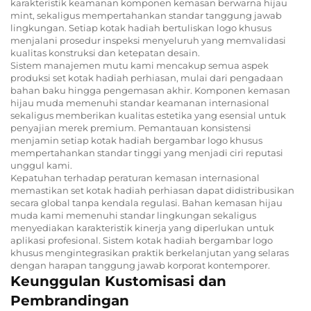
karakteristik keamanan komponen kemasan berwarna hijau
mint, sekaligus mempertahankan standar tanggung jawab
lingkungan. Setiap kotak hadiah bertuliskan logo khusus
menjalani prosedur inspeksi menyeluruh yang memvalidasi
kualitas konstruksi dan ketepatan desain.
Sistem manajemen mutu kami mencakup semua aspek
produksi set kotak hadiah perhiasan, mulai dari pengadaan
bahan baku hingga pengemasan akhir. Komponen kemasan
hijau muda memenuhi standar keamanan internasional
sekaligus memberikan kualitas estetika yang esensial untuk
penyajian merek premium. Pemantauan konsistensi
menjamin setiap kotak hadiah bergambar logo khusus
mempertahankan standar tinggi yang menjadi ciri reputasi
unggul kami.
Kepatuhan terhadap peraturan kemasan internasional
memastikan set kotak hadiah perhiasan dapat didistribusikan
secara global tanpa kendala regulasi. Bahan kemasan hijau
muda kami memenuhi standar lingkungan sekaligus
menyediakan karakteristik kinerja yang diperlukan untuk
aplikasi profesional. Sistem kotak hadiah bergambar logo
khusus mengintegrasikan praktik berkelanjutan yang selaras
dengan harapan tanggung jawab korporat kontemporer.
Keunggulan Kustomisasi dan
Pembrandingan