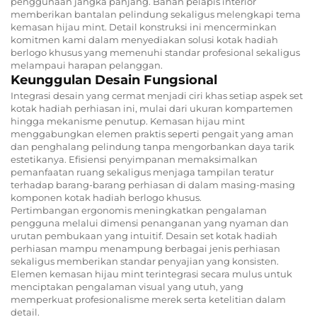
penggunaan jangka panjang. Bahan pelapis interior
memberikan bantalan pelindung sekaligus melengkapi tema
kemasan hijau mint. Detail konstruksi ini mencerminkan
komitmen kami dalam menyediakan solusi kotak hadiah
berlogo khusus yang memenuhi standar profesional sekaligus
melampaui harapan pelanggan.
Keunggulan Desain Fungsional
Integrasi desain yang cermat menjadi ciri khas setiap aspek set
kotak hadiah perhiasan ini, mulai dari ukuran kompartemen
hingga mekanisme penutup. Kemasan hijau mint
menggabungkan elemen praktis seperti pengait yang aman
dan penghalang pelindung tanpa mengorbankan daya tarik
estetikanya. Efisiensi penyimpanan memaksimalkan
pemanfaatan ruang sekaligus menjaga tampilan teratur
terhadap barang-barang perhiasan di dalam masing-masing
komponen kotak hadiah berlogo khusus.
Pertimbangan ergonomis meningkatkan pengalaman
pengguna melalui dimensi penanganan yang nyaman dan
urutan pembukaan yang intuitif. Desain set kotak hadiah
perhiasan mampu menampung berbagai jenis perhiasan
sekaligus memberikan standar penyajian yang konsisten.
Elemen kemasan hijau mint terintegrasi secara mulus untuk
menciptakan pengalaman visual yang utuh, yang
memperkuat profesionalisme merek serta ketelitian dalam
detail.