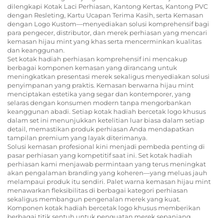
dilengkapi Kotak Laci Perhiasan, Kantong Kertas, Kantong PVC
dengan Resleting, Kartu Ucapan Terima Kasih, serta Kemasan
dengan Logo Kustom—menyediakan solusi komprehensif bagi
para pengecer, distributor, dan merek perhiasan yang mencari
kemasan hijau mint yang khas serta mencerminkan kualitas
dan keanggunan.
Set kotak hadiah perhiasan komprehensif ini mencakup
berbagai komponen kemasan yang dirancang untuk
meningkatkan presentasi merek sekaligus menyediakan solusi
penyimpanan yang praktis. Kemasan berwarna hijau mint
menciptakan estetika yang segar dan kontemporer, yang
selaras dengan konsumen modern tanpa mengorbankan
keanggunan abadi. Setiap kotak hadiah bercetak logo khusus
dalam set ini menunjukkan ketelitian luar biasa dalam setiap
detail, memastikan produk perhiasan Anda mendapatkan
tampilan premium yang layak diterimanya.
Solusi kemasan profesional kini menjadi pembeda penting di
pasar perhiasan yang kompetitif saat ini. Set kotak hadiah
perhiasan kami menjawab permintaan yang terus meningkat
akan pengalaman branding yang koheren—yang meluas jauh
melampaui produk itu sendiri. Palet warna kemasan hijau mint
menawarkan fleksibilitas di berbagai kategori perhiasan
sekaligus membangun pengenalan merek yang kuat.
Komponen kotak hadiah bercetak logo khusus memberikan
berbagai titik sentuh untuk penguatan merek sepanjang