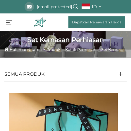
ID
[email protected]
Dapatkan Penawaran Harga
Set Kemasan Perhiasan
Halaman Utama
>
Produk
>
Kotak Perhiasan
>
Set Kemasan Perhiasan
SEMUA PRODUK