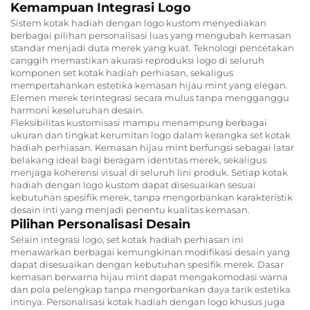
Kemampuan Integrasi Logo
Sistem kotak hadiah dengan logo kustom menyediakan
berbagai pilihan personalisasi luas yang mengubah kemasan
standar menjadi duta merek yang kuat. Teknologi pencetakan
canggih memastikan akurasi reproduksi logo di seluruh
komponen set kotak hadiah perhiasan, sekaligus
mempertahankan estetika kemasan hijau mint yang elegan.
Elemen merek terintegrasi secara mulus tanpa mengganggu
harmoni keseluruhan desain.
Fleksibilitas kustomisasi mampu menampung berbagai
ukuran dan tingkat kerumitan logo dalam kerangka set kotak
hadiah perhiasan. Kemasan hijau mint berfungsi sebagai latar
belakang ideal bagi beragam identitas merek, sekaligus
menjaga koherensi visual di seluruh lini produk. Setiap kotak
hadiah dengan logo kustom dapat disesuaikan sesuai
kebutuhan spesifik merek, tanpa mengorbankan karakteristik
desain inti yang menjadi penentu kualitas kemasan.
Pilihan Personalisasi Desain
Selain integrasi logo, set kotak hadiah perhiasan ini
menawarkan berbagai kemungkinan modifikasi desain yang
dapat disesuaikan dengan kebutuhan spesifik merek. Dasar
kemasan berwarna hijau mint dapat mengakomodasi warna
dan pola pelengkap tanpa mengorbankan daya tarik estetika
intinya. Personalisasi kotak hadiah dengan logo khusus juga