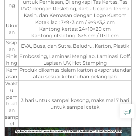
untuk Perhiasan, Dilengkapi Tas Kertas, Tas
ng
PVC dengan Resleting, Kartu Ucapan Terima
Kasih, dan Kemasan dengan Logo Kustom
Kotak laci: 7×9×3 cm / 9×9×3,2 cm
Ukur
Kantong kertas: 24×10×20 cm
an
Kantong ritsleting: 6×6 cm / 11×11 cm
Sisip
EVA, Busa, dan Sutra. Beludru, Karton, Plastik
an
Finis
Embossing, Laminasi Mengilap, Laminasi Doff,
hing
Lapisan UV, Hot Stamping
Kem
Produk dikemas dalam karton ekspor standar
asan
atau sesuai kebutuhan pelanggan
Wakt
u
pem
3 hari untuk sampel kosong, maksimal 7 hari
buat
untuk sampel cetak
an
samp
el