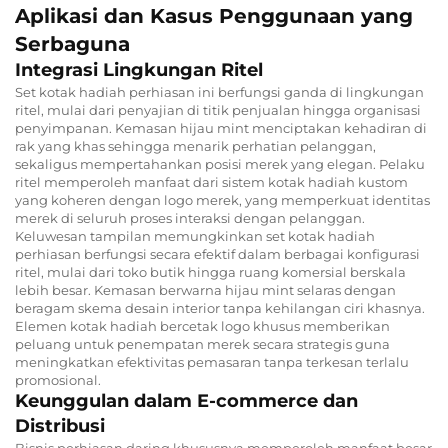
Aplikasi dan Kasus Penggunaan yang
Serbaguna
Integrasi Lingkungan Ritel
Set kotak hadiah perhiasan ini berfungsi ganda di lingkungan
ritel, mulai dari penyajian di titik penjualan hingga organisasi
penyimpanan. Kemasan hijau mint menciptakan kehadiran di
rak yang khas sehingga menarik perhatian pelanggan,
sekaligus mempertahankan posisi merek yang elegan. Pelaku
ritel memperoleh manfaat dari sistem kotak hadiah kustom
yang koheren dengan logo merek, yang memperkuat identitas
merek di seluruh proses interaksi dengan pelanggan.
Keluwesan tampilan memungkinkan set kotak hadiah
perhiasan berfungsi secara efektif dalam berbagai konfigurasi
ritel, mulai dari toko butik hingga ruang komersial berskala
lebih besar. Kemasan berwarna hijau mint selaras dengan
beragam skema desain interior tanpa kehilangan ciri khasnya.
Elemen kotak hadiah bercetak logo khusus memberikan
peluang untuk penempatan merek secara strategis guna
meningkatkan efektivitas pemasaran tanpa terkesan terlalu
promosional.
Keunggulan dalam E-commerce dan
Distribusi
Bisnis perhiasan daring khususnya memperoleh manfaat besar