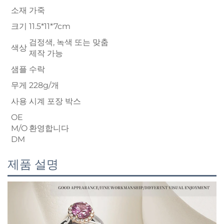
소재
가죽
크기
11.5*11*7cm
검정색, 녹색 또는 맞춤
색상
제작 가능
샘플
수락
무게
228g/개
사용
시계 포장 박스
OE
M/O
환영합니다
DM
제품 설명