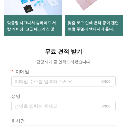
맞춤형 시그니처 슬라이드 서
맞춤 로고 인쇄 은색 종이 펜던
랍 캐비닛: 고급 네크리스 및 반
트형 주얼리 액세서리 홀더, 헤
지용 화려한 강성 골판지 장식
어 로프, 팔찌, 뱅글, 목걸이용
케이스, 시그니처 주얼리 박스
카드 디스플레이, 휴대용
무료 견적 받기
담당자가 곧 연락드리겠습니다.
이메일
0/100
성명
0/100
회사명