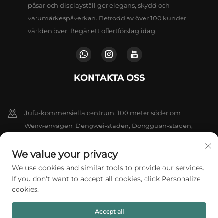
påsar och displayställ ger elegans, skydd och
varumärkespåverkan. Betrodd av över 100 kunder
världen över. Begär ett offertförslag idag.
KONTAKTA OSS
Jufu-kommersiella centrum, 100 meter söder om
Wenwenvägen, Dengwei-staden, Dongguan-staden,
provinsen Guangdong, Kina
We value your privacy
+86-18802602550
We use cookies and similar tools to provide our services.
If you don't want to accept all cookies, click Personalize
[email protected]
cookies.
Accept all
Upphovsrätt © 2026 A1 Packing Co., Ltd. Alla rättigheter förbehållna.