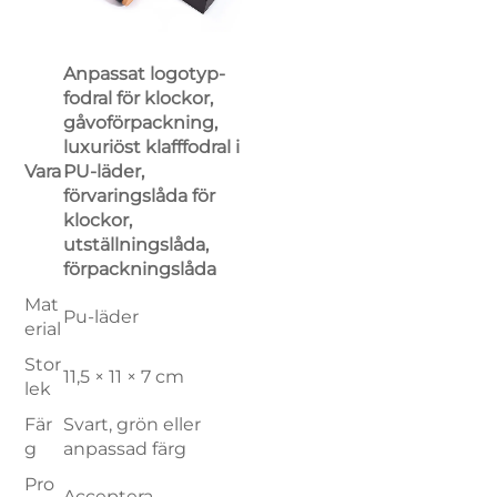
Anpassat logotyp-
fodral för klockor,
gåvoförpackning,
luxuriöst klafffodral i
Vara
PU-läder,
förvaringslåda för
klockor,
utställningslåda,
förpackningslåda
Mat
Pu-läder
erial
Stor
11,5 × 11 × 7 cm
lek
Fär
Svart, grön eller
g
anpassad färg
Pro
Acceptera