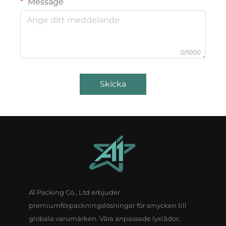
Message
0/1000
Skicka
A1 Packing Co., Ltd erbjuder
premiumförpackningslösningar för smycken till
globala varumärken. Våra anpassade lyxlådor,