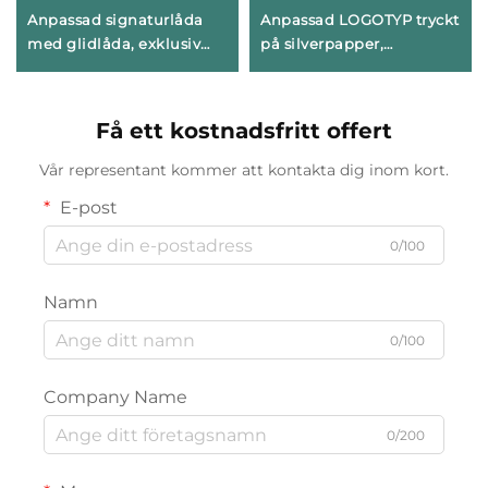
Anpassad signaturlåda
Anpassad LOGOTYP tryckt
med glidlåda, exklusiv
på silverpapper,
stel pappdekorationsskåp
hängande hållare för
för lyxhalsband, ring och
smyckesaccessoarer,
signatursmyckeslåda
hårremsa, armband,
Få ett kostnadsfritt offert
bangle, halsband,
kortdisplay, portabel
Vår representant kommer att kontakta dig inom kort.
E-post
0/100
Namn
0/100
Company Name
0/200