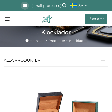
SV
[email protected]
Få ett citat
Klocklådor
Hemsida
>
Produkter
>
Klocklådor
ALLA PRODUKTER