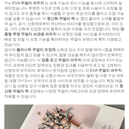
The
EVA 주얼리 파우치
는 보호 기능과 전시 기능을 동시에 고려하여 설
계되었습니다. 투명한 구조로 인해 소매 고객 및 최종 사용자가 포장을 열
지 않고도 보석 품목을 즉시 식별할 수 있어, 취급 빈도를 줄이고 오염 가능
성을 낮출 수 있습니다. 이
항산화 주얼리 백
는 첨단 폴리머 소재를 활용하
여 습기, 공기, 산화제로부터 차단하는 바리어를 형성함으로써 은, 구리 도
금, 기타 산화에 민감한 보석 품목의 보관 수명을 크게 연장합니다. 해당
맞
춤형 투명 주얼리 보관용 파우치
이 포맷은 제품 가시성을 유지하면서도
배송 및 진열 시 보호 기능을 확보하려는 주얼리 브랜드에 특히 각광받고
있습니다.
당사의
플라스틱 주얼리 포장재
신뢰성 있는 지퍼 밀봉 메커니즘을 채택하
여 부드럽게 열고 닫을 수 있으며, 밀봉 성능을 해치지 않으면서 반복적인
접근이 가능합니다. 이
맞춤 로고 주얼리 파우치
인쇄 공정에는 EVA 또는
PVC 표면에 단단히 접착되는 친환경 잉크를 사용하여 로고 및 그래픽이
선명하게 유지되며, 퇴색이나 벗겨짐에 강합니다. 각
EVA 주얼리 파우치
제품은 반지 및 스타드용 소형 6×8cm 파우치부터 팔찌 및 다중 구성 세트
용 대형 13×13cm 규격까지 표준 사이즈로 제작할 수 있습니다. 특정 제품
크기 및 브랜딩 요구 사항에 맞춘 맞춤형 치수도 완전히 지원되므로, 이
항
산화 주얼리 백
포장재는 다양한 주얼리 카테고리와 포장 전략에 유연하게
적용할 수 있습니다.