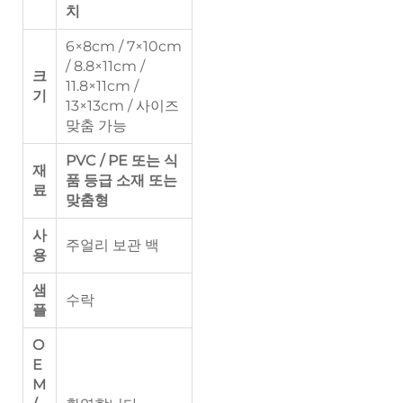
치
6×8cm / 7×10cm
/ 8.8×11cm /
크
11.8×11cm /
기
13×13cm / 사이즈
맞춤 가능
PVC / PE 또는 식
재
품 등급 소재 또는
료
맞춤형
사
주얼리 보관 백
용
샘
수락
플
O
E
M