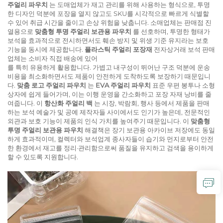
주얼리 파우치
는 도매업체가 재고 관리를 위해 사용하는 형식으로, 투명
한 디자인 덕분에 포장을 열지 않고도 SKU를 시각적으로 빠르게 식별할
수 있어 취급 시간을 줄이고 손상 위험을 낮춥니다. 소매업체는 판매점 진
열용으로
맞춤형 투명 주얼리 보관용 파우치
를 선호하며, 투명한 형태가
보석을 효과적으로 전시하면서도 훼손 방지 및 위생 기준 유지라는 보호
기능을 동시에 제공합니다.
플라스틱 주얼리 포장재
전자상거래 보석 판매
업체는 소비자 직접 배송에 있어
를 특히 유용하게 활용합니다. 가볍고 내구성이 뛰어난 구조 덕분에 운송
비용을 최소화하면서도 제품이 안전하게 도착하도록 보장하기 때문입니
다.
맞춤 로고 주얼리 파우치
는
EVA 주얼리 파우치
표준 우편 봉투나 소형
상자에 쉽게 들어가며, 이는 이행 운영을 간소화하고 포장 자재 낭비를 줄
여줍니다. 이
항산화 주얼리 백
는 시장, 박람회, 행사 등에서 제품을 판매
하는 보석 예술가 및 공예 제작자들 사이에서도 인기가 높은데, 전문적인
외관과 보호 기능이 제품의 인식 가치를 높여주기 때문입니다. 이
맞춤형
투명 주얼리 보관용 파우치
해결책은 장기 보관용 아카이브 저장에도 동일
하게 효과적이며, 컬렉터와 보석업계 종사자들이 습기와 먼지로부터 안전
한 환경에서 재고를 정리·관리함으로써 품질을 유지하고 검색을 용이하게
할 수 있도록 지원합니다.