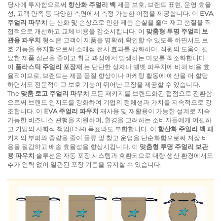
당사에 투자함으로써
항산화 주얼리 백
제품 보호, 브랜드 표현, 운영 효율
성, 고객 만족 등 다양한 측면에서 측정 가능한 이점을 제공합니다. 이
EVA
주얼리 파우치
는 산화 및 손상으로 인한 제품 손실을 줄여 재고 품질을 직
접적으로 개선하고 교체 비용을 감소시킵니다. 이
맞춤형 투명 주얼리 보
관용 파우치
형식은 고객이 제품을 명확히 확인할 수 있도록 하면서도 보
호 기능을 유지함으로써 소매점 전시 효과를 강화하며, 직원의 도움이 필
요한 제품 접근을 줄이고 취급 과정에서 발생하는 마모를 최소화합니다.
이
플라스틱 주얼리 포장재
는 단단한 상자나 벨벳 파우치에 비해 비용 효
율적이므로, 브랜드는 제품 품질 향상이나 마케팅 활동에 예산을 더 할당
하면서도 전문적이고 보호 기능이 뛰어난 포장을 제공할 수 있습니다.
The
맞춤 로고 주얼리 파우치
모든 패키지를 브랜드화된 접점으로 전환함
으로써 브랜드 인지도를 강화하여 기업의 정체성과 가치를 지속적으로 강
조합니다. 이
EVA 주얼리 파우치
재사용 및 재활용이 가능한 설계로 지속
가능한 비즈니스 관행을 지원하며, 환경을 고려하는 소비자들에게 어필하
고 기업의 사회적 책임(CSR) 목표와도 부합합니다. 이
항산화 주얼리 백
패
키지의 부피와 중량을 줄여 물류 및 창고 운영을 단순화함으로써 저장 비
용을 절감하고 배송 효율성을 향상시킵니다. 이
맞춤형 투명 주얼리 보관
용 파우치
솔루션은 자동 포장 시스템과 호환되므로 대량 생산 환경에서도
추가 인력 없이 일관된 포장 기준을 유지할 수 있습니다.