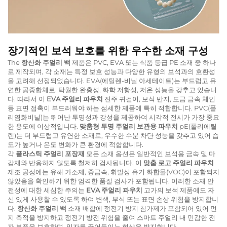
장기적인 보석 보호를 위한 우수한 소재 구성
The
항산화 주얼리 백
제품은 PVC, EVA 또는 식품 등급 PE 소재 중 하나
로 제작되며, 각 소재는 특정 보호 성능과 다양한 유형의 보석과의 호환성
을 고려해 선정되었습니다. EVA(에틸렌-비닐 아세테이트)는 부드럽고 유
연한 공중합체로, 탁월한 완충성, 화학 저항성, 저온 성능을 갖추고 있습니
다. 따라서 이
EVA 주얼리 파우치
진주 귀걸이, 보석 반지, 도금 금속 체인
등 표면 접촉이 부드러워야 하는 섬세한 제품에 특히 적합합니다. PVC(폴
리염화비닐)는 뛰어난 투명성과 강성을 제공하여 시각적 전시가 가장 중요
한 용도에 이상적입니다.
맞춤형 투명 주얼리 보관용 파우치
pE(폴리에틸
렌)는 더 부드럽고 유연한 소재로, 우수한 수분 차단 성능을 갖추고 있어 습
도가 높거나 온도 변화가 큰 환경에 적합합니다.
각
플라스틱 주얼리 포장재
모든 소재 옵션은 일반적인 보석용 금속 및 마
감재와 반응하지 않도록 철저히 검사됩니다. 이
맞춤 로고 주얼리 파우치
제조 공정에는 유해 가소제, 중금속, 휘발성 유기 화합물(VOC)이 포함되지
않았음을 확인하기 위한 엄격한 품질 검사가 포함됩니다. 이러한 소재 안
전성에 대한 세심한 주의는
EVA 주얼리 파우치
고가의 보석 제품에도 자
신 있게 사용할 수 있도록 하여 변색, 부식 또는 표면 손상 위험을 방지합니
다.
항산화 주얼리 백
소재 배합에 정전기 방지 첨가제가 포함되어 있어 먼
지 축적을 방지하고 정전기 방전 위험을 줄여 스마트 주얼리 내 민감한 전
자 부품을 보호하며, 입자를 끌어들이는 현상을 방지합니다.