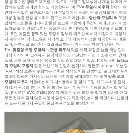
양 등 특수한 형태로 제조할 수 있으며, 브랜드 정체성이나 제품 테마에 부
합하는 맞춤 다이컷 형식도 가능합니다. 이
EVA 주얼리 파우치
형태의 유
연성은 주얼리 브랜드가 소매점 진열대에서 돋보이는 포장재를 제작하고,
개봉 경험을 한층 풍부하게 만드는 데 기여합니다.
항산화 주얼리 백
또한
입체적으로 돌출되거나 함몰된 로고를 적용하여 촉감이 뛰어난 프리미엄
느낌을 줄 수 있으며, 이는 품질과 세심한 디테일에 대한 신뢰를 전달합니
다. 표면 마감은 광택 있는 투명 마감부터 매트한 베이지 마감까지 다양하
게 제공되며, 각각 고유한 시각적 효과와 기능적 이점을 제공합니다. 예를
들어, 눈부심을 줄이거나 그립력을 향상시키는 등의 효과가 있습니다.
The
맞춤형 투명 주얼리 보관용 파우치
맞춤 제작 과정은 샘플 개발 단계
에서 시작되며, 고객께서 본격적인 양산에 진입하기 전에 소재 선택, 인쇄
품질, 구조 설계 등 모든 요소를 직접 검토하실 수 있습니다. 당사의
플라스
틱 주얼리 포장재
팀은 브랜드와 긴밀히 협력하여 팬톤(Pantone) 또는 랄
(RAL) 색상 표준에 부합하는 정확한 색상 일치를 달성하고, 로고 배치 위치
를 최적화하여 가시성과 브랜드 인지도를 극대화합니다. 또한
맞춤 로고
주얼리 파우치
제품에는 페그 디스플레이용 걸이 구멍, 카드 부착용 접착
백킹, 내구성을 높이기 위한 보강된 모서리 등 추가 기능을 포함시킬 수 있
습니다. 모든
EVA 주얼리 파우치
제품은 생산 과정 중 철저한 검사를 거쳐
주문 전체에 걸쳐 맞춤 사양이 일관되게 적용되었는지를 확인하며, 납품되
는 모든 제품에서 동일한 품질과 완성도를 보장합니다.