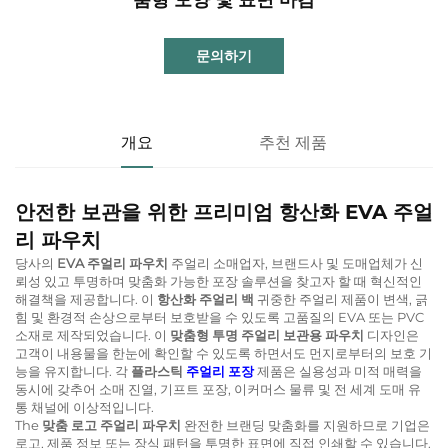
문의하기
개요
추천 제품
안전한 보관을 위한 프리미엄 항산화 EVA 주얼
리 파우치
당사의
EVA 주얼리 파우치
주얼리 소매업자, 브랜드사 및 도매업체가 신
뢰성 있고 투명하며 맞춤화 가능한 포장 솔루션을 찾고자 할 때 혁신적인
해결책을 제공합니다. 이
항산화 주얼리 백
귀중한 주얼리 제품이 변색, 긁
힘 및 환경적 손상으로부터 보호받을 수 있도록 고품질의 EVA 또는 PVC
소재로 제작되었습니다. 이
맞춤형 투명 주얼리 보관용 파우치
디자인은
고객이 내용물을 한눈에 확인할 수 있도록 하면서도 먼지로부터의 보호 기
능을 유지합니다. 각
플라스틱
주얼리 포장
제품은 실용성과 미적 매력을
동시에 갖추어 소매 진열, 기프트 포장, 이커머스 물류 및 전 세계 도매 유
통 채널에 이상적입니다.
The
맞춤 로고 주얼리 파우치
완전한 브랜딩 맞춤화를 지원하므로 기업은
로고, 제품 정보 또는 장식 패턴을 투명한 표면에 직접 인쇄할 수 있습니다.