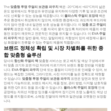
The
맞춤형 투명 주얼리 보관용 파우치
백은 -20°C에서 +60°C까지 넓은
온도 범위에서도 투명성과 유연성을 유지하여 다양한 기후 및 보관 조건에
서도 신뢰할 수 있는 성능을 제공합니다. 이
플라스틱 주얼리 포장재
백은
추운 환경에서 취성화되지 않으며, 따뜻한 환경에서도 과도하게 부드러워
지지 않아 연중 내내 일관된 보호 성능을 유지합니다. 이
맞춤 로고 주얼리
파우치
표면은 지문, 자국, 기름 자국이 묻지 않도록 처리되어 제품의 수명
동안 포장이 깨끗하고 전문적인 외관을 유지할 수 있습니다. 이
EVA 주얼
리 파우치
백은 일반 용매, 약산, 알칼리에도 저항성이 있어 세정제나 폴리
싱 화합물이 잔류할 수 있는 주얼리 제품에 적합합니다.
브랜드 정체성 확립 및 시장 차별화를 위한 종
합 맞춤형 솔루션
당사의
항산화 주얼리 백
맞춤형 서비스는 로고 배치 및 색상 구성에서부
터 맞춤 크기와 표면 마감 처리에 이르기까지 브랜드 통합 전반을 지원합
니다.
EVA 주얼리 파우치
단색 또는 풀컬러 디자인으로 인쇄할 수 있어, 브
랜드는 복잡한 그래픽, 그라디언트, 사진 이미지를 높은 정확도로 재현할
수 있습니다.
맞춤형 투명 주얼리 보관용 파우치
표면은 앞면과 뒷면 모두
인쇄가 가능하므로, 브랜드 메시지, 제품 정보, 관리 방법, 디지털 상호작용
을 위한 QR 코드 등을 표시할 수 있습니다.
플라스틱 주얼리 포장재
인쇄
공정에는 자외선 저항성 잉크를 사용하여 장기간의 조명 노출에도 색상 선
명도를 유지함으로써, 소매점 진열대의 매력과 일관성을 오랫동안 보장합
니다.