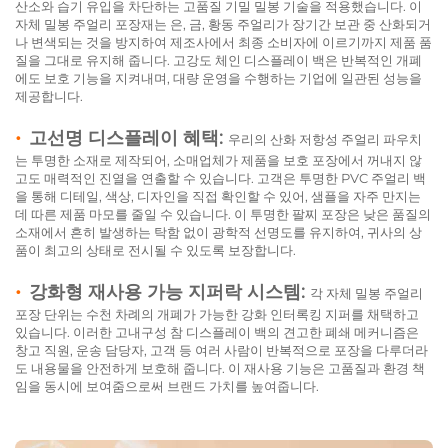
산소와 습기 유입을 차단하는 고품질 기밀 밀봉 기술을 적용했습니다. 이
자체 밀봉 주얼리 포장재는 은, 금, 황동 주얼리가 장기간 보관 중 산화되거
나 변색되는 것을 방지하여 제조사에서 최종 소비자에 이르기까지 제품 품
질을 그대로 유지해 줍니다. 고강도 체인 디스플레이 백은 반복적인 개폐
에도 보호 기능을 지켜내며, 대량 운영을 수행하는 기업에 일관된 성능을
제공합니다.
•
고선명 디스플레이 혜택:
우리의 산화 저항성 주얼리 파우치
는 투명한 소재로 제작되어, 소매업체가 제품을 보호 포장에서 꺼내지 않
고도 매력적인 진열을 연출할 수 있습니다. 고객은 투명한 PVC 주얼리 백
을 통해 디테일, 색상, 디자인을 직접 확인할 수 있어, 샘플을 자주 만지는
데 따른 제품 마모를 줄일 수 있습니다. 이 투명한 팔찌 포장은 낮은 품질의
소재에서 흔히 발생하는 탁함 없이 광학적 선명도를 유지하여, 귀사의 상
품이 최고의 상태로 전시될 수 있도록 보장합니다.
•
강화형 재사용 가능 지퍼락 시스템:
각 자체 밀봉 주얼리
포장 단위는 수천 차례의 개폐가 가능한 강화 인터록킹 지퍼를 채택하고
있습니다. 이러한 고내구성 참 디스플레이 백의 견고한 폐쇄 메커니즘은
창고 직원, 운송 담당자, 고객 등 여러 사람이 반복적으로 포장을 다루더라
도 내용물을 안전하게 보호해 줍니다. 이 재사용 기능은 고품질과 환경 책
임을 동시에 보여줌으로써 브랜드 가치를 높여줍니다.