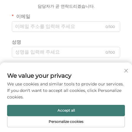
담당자가 곧 연락드리겠습니다.
이메일
0/100
성명
0/100
회사명
We value your privacy
0/200
We use cookies and similar tools to provide our services.
If you don't want to accept all cookies, click Personalize
문의
cookies.
Accept all
Personalize cookies
0/1000
홈페이지
제품
이메일
전화번호