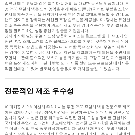
잉크나 매트 코팅과 같은 특수 마감 처리 등 다양한 옵션을 제공합니다. 투
명 PVC 주얼리 백은 인쇄 영역을 위해 베일드(무광) 처리된 부분을 포함하
면서도 제품 가시성을 유지하기 위해 투명 창을 그대로 확보할 수 있어, 브
랜드 인지도를 강화하는 세련된 포장 솔루션을 제공합니다. 당사는 유연한
최소 주문 수량을 적용하여 과도한 재고 부담 없이 전문적인 투명 팔찌 포
장을 필요로 하는 성장 중인 기업들을 지원합니다.
당사의 자체 밀봉 주얼리 포장 맞춤화 서비스는 홀로그램 효과, 색조가 입
혀진 PVC 소재, 브랜드 컬러 팔레트와 조화를 이루는 맞춤형 지퍼락 색상
등 독특한 마감 옵션을 제공합니다. 이러한 특수 산화 방지 주얼리 파우치
는 경쟁이 치열한 시장에서 기업의 제품을 차별화하는 데 도움을 주면서도
주얼리 보관에 필수적인 보호 기능을 유지합니다. 고강도 체인 디스플레이
백은 포장 재질 자체에 관리 방법 안내, 제품 설명 또는 프로모션 메시지를
직접 인쇄할 수 있어 별도의 삽입물 없이도 가치를 높일 수 있습니다.
전문적인 제조 우수성
A1 패키징 & 스테이션리 주식회사는 투명 PVC 주얼리 백을 전문으로 제조
하는 업체이자, 디자인, 생산, 마감까지 완전히 통합된 인쇄 제품 전문 기업
입니다. 당사 시설은 전문 워크숍과 숙련된 인력, 고성능 장비를 결합하여
국제적인 주얼리 소매업체 및 도매업체의 엄격한 요구 사항을 충족하는 셀
프 실링 주얼리 포장 솔루션을 제공합니다. 당사가 제조하는 투명 브레이
슬릿 포장은 원자재 선정에서 최종 검사에 이르기까지 모든 제조 단계에서