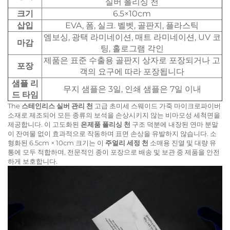
실버 폴리싱 천
크기
6.5×10cm
삽입
EVA, 폼, 실크. 벨벳, 골판지, 플라스틱
엠보싱, 광택 라미네이션, 매트 라미네이션, UV 코
마감
팅, 홀로그램 각인
제품은 표준 수출용 골판지 상자로 포장되거나 고
포장
객의 요구에 따라 포장됩니다
샘플 리
무지 샘플은 3일, 인쇄 샘플은 7일 이내
드 타임
The
스테인리스 실버 관리 천
고급 초미세 스웨이드 가죽 마이크로파이버
소재로 제조되어 모든 종류의 보석을 손상시키지 않는 비마모성 세척면을
제공합니다. 이 고도화된
은제품 폴리싱 천
구조 덕분에 내장된 연마 분말
이 잔여물 없이 효과적으로 작동하며 표면 손상을 유발하지 않습니다. 소
형화된 6.5cm × 10cm 크기는 이
주얼리 세정 천
소매용 진열 및 대량 유
통에 모두 적합하며, 전문적인 종이 포장으로 배송 및 보관 중 제품을 안전
하게 보호합니다.