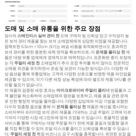
도매 및 소매 유통을 위한 주요 장점
당사의
스테인리스 실버 관리 천
도매 구매자 및 신뢰성 있고 수익성이 높
은 보석 관리 제품을 찾는 보석 소매업체에게 상당한 이점을 제공합니다.
컴팩트한 6.5cm × 10cm 크기는 배송 비용을 최적화하면서도 효과적인
보석 관리를 위한 충분한 세척 면적을 확보하므로, 이
은제품 폴리싱 천
제
품은 대량 유통 업체에게 경제적으로 매력적입니다. 표준화된 종이 포장재
는 각
주얼리 세정 천
소매업체가 추가 포장 투자를 하지 않아도 전문적인
소매용 외관을 유지하면서 운송 및 보관이 가능한 방식입니다. 다양한 색
상 옵션을 통해 유통업체는 고객의 다양한 선호도를 반영한 제품 라인업을
제공할 수 있으며, 각기 다른 세정 성능 특성에 따라 별도의 제품 SKU를 관
리할 필요가 없습니다.
이 제품의 검증된 세정 효과는
마이크로파이버 주얼리 클리너
반품률과 고
객 불만을 최소화하여 소매업체의 평판을 보호하고, 제품 품질 관련 문제
로 인한 행정적 부담을 줄여줍니다. 다양한 삽입재와 마감 기법을 포함한
다수의 맞춤형 옵션을 통해 이
은제품 폴리싱 천
제품은 예산을 중시하는
소비자부터 프리미엄 보석 관리 제품을 기대하는 고급 주얼리 고객에 이르
기까지 다양한 시장 세그먼트에 맞게 조정될 수 있습니다. 효율적인 샘플
서비스를 통해 구매자는 대량 주문을 하기 전에 제품 품질과 맞춤형 결과
를 직접 확인할 수 있어 조달 리스크를 줄이고 신뢰성을 확보할 수 있습니
다.
주얼리 세정 천
특정 비즈니스 요구 사항을 충족합니다. 유연한 포장 옵