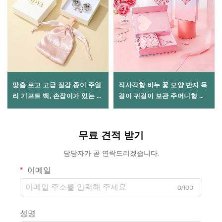
맞춤 로고 고급 질감 종이 주얼
직사각형 비누 꽃 모양 반지 목
리 기프트 백, 손잡이가 있는 디
걸이 귀걸이 보관 주머니형 끈
자인 | 프리미엄 리본 리본이 장
마감, 로맨틱하고 우아한 압화
식된 종이 백(목걸이, 반지 상자
장식 주얼리 선물, 발렌타인데
용)
이용
무료 견적 받기
담당자가 곧 연락드리겠습니다.
이메일
0/100
성명