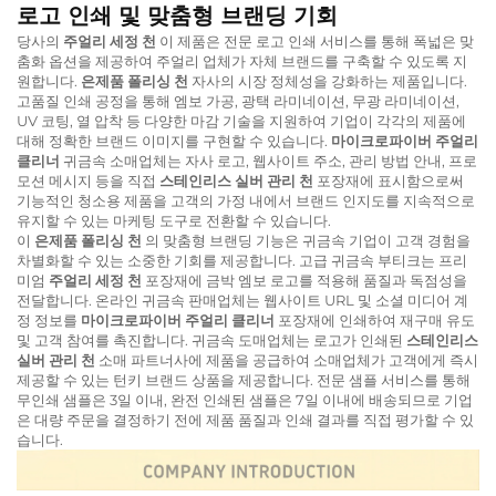
로고 인쇄 및 맞춤형 브랜딩 기회
당사의
주얼리 세정 천
이 제품은 전문 로고 인쇄 서비스를 통해 폭넓은 맞
춤화 옵션을 제공하여 주얼리 업체가 자체 브랜드를 구축할 수 있도록 지
원합니다.
은제품 폴리싱 천
자사의 시장 정체성을 강화하는 제품입니다.
고품질 인쇄 공정을 통해 엠보 가공, 광택 라미네이션, 무광 라미네이션,
UV 코팅, 열 압착 등 다양한 마감 기술을 지원하여 기업이 각각의 제품에
대해 정확한 브랜드 이미지를 구현할 수 있습니다.
마이크로파이버 주얼리
클리너
귀금속 소매업체는 자사 로고, 웹사이트 주소, 관리 방법 안내, 프로
모션 메시지 등을 직접
스테인리스 실버 관리 천
포장재에 표시함으로써
기능적인 청소용 제품을 고객의 가정 내에서 브랜드 인지도를 지속적으로
유지할 수 있는 마케팅 도구로 전환할 수 있습니다.
이
은제품 폴리싱 천
의 맞춤형 브랜딩 기능은 귀금속 기업이 고객 경험을
차별화할 수 있는 소중한 기회를 제공합니다. 고급 귀금속 부티크는 프리
미엄
주얼리 세정 천
포장재에 금박 엠보 로고를 적용해 품질과 독점성을
전달합니다. 온라인 귀금속 판매업체는 웹사이트 URL 및 소셜 미디어 계
정 정보를
마이크로파이버 주얼리 클리너
포장재에 인쇄하여 재구매 유도
및 고객 참여를 촉진합니다. 귀금속 도매업체는 로고가 인쇄된
스테인리스
실버 관리 천
소매 파트너사에 제품을 공급하여 소매업체가 고객에게 즉시
제공할 수 있는 턴키 브랜드 상품을 제공합니다. 전문 샘플 서비스를 통해
무인쇄 샘플은 3일 이내, 완전 인쇄된 샘플은 7일 이내에 배송되므로 기업
은 대량 주문을 결정하기 전에 제품 품질과 인쇄 결과를 직접 평가할 수 있
습니다.