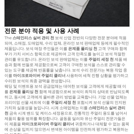
전문 분야 적용 및 사용 사례
The
스테인리스 실버 관리 천
보석 산업 전반의 다양한 전문 분야에 적용
되며, 소매점, 도매업체, 수리 업체, 온라인 보석 판매업체 등에게 필수적인
제품입니다. 보석 매장 주인들은 이를
은제품 폴리싱 천
고객 구매와 함께
부가 가치 서비스 항목으로 제공하여 고객 만족도를 높이고 보석 적절한
관리를 유도합니다. 온라인 보석 판매업체는 이를
주얼리 세정 천
제품 배
송과 함께 번들로 제공함으로써 고객이 구매한 보석을 스스로 관리할 수
있는 도구를 제공해 반품률을 낮춥니다. 보석 수리 전문가는 복원 작업 중
이를
마이크로파이버 주얼리 클리너
사용하여 세척 진행 상황을 평가하고
수리된 보석의 최종 광택을 완성합니다.
웨딩 및 이벤트용 보석 공급업체는 대여한 보석을 고객에게 제공할 때 이
를
은제품 폴리싱 천
함께 제공함으로써 보석이 최적의 상태로 반납되도록
하고, 동시에 고객에게 올바른 관리 방법을 교육합니다. 기업 선물 업체는
프리미엄 선물 세트에 이를
주얼리 세정 천
포함시켜 보석 선물의 인지된
가치와 실용성을 높입니다. 시계 소매업체는 이를
스테인리스 실버 관리
천
금속 시계 밴드 및 케이스 세정용으로, 전통적인 주얼리 용도를 넘어서
제품의 활용 범위를 확장합니다. 골동품 딜러와 유산 주얼리 전문가들은
이 제품을
마이크로파이버 주얼리 클리너
귀중하거나 대체할 수 없는 품목
에 손상을 입히지 않으면서 변색된 아이템을 안전하게 평가하고 복원하는