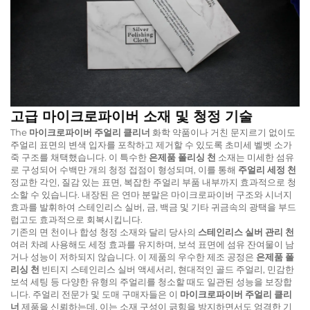
고급 마이크로파이버 소재 및 청정 기술
The
마이크로파이버 주얼리 클리너
화학 약품이나 거친 문지르기 없이도
주얼리 표면의 변색 입자를 포착하고 제거할 수 있도록 초미세 벨벳 소가
죽 구조를 채택했습니다. 이 특수한
은제품 폴리싱 천
소재는 미세한 섬유
로 구성되어 수백만 개의 청정 접점이 형성되며, 이를 통해
주얼리 세정 천
정교한 각인, 질감 있는 표면, 복잡한 주얼리 부품 내부까지 효과적으로 청
소할 수 있습니다. 내장된 은 연마 분말은 마이크로파이버 구조와 시너지
효과를 발휘하여 스테인리스 실버, 금, 백금 및 기타 귀금속의 광택을 부드
럽고도 효과적으로 회복시킵니다.
기존의 면 천이나 합성 청정 소재와 달리 당사의
스테인리스 실버 관리 천
여러 차례 사용해도 세정 효과를 유지하며, 보석 표면에 섬유 잔여물이 남
거나 성능이 저하되지 않습니다. 이 제품의 우수한 제조 공정은
은제품 폴
리싱 천
빈티지 스테인리스 실버 액세서리, 현대적인 골드 주얼리, 민감한
보석 세팅 등 다양한 유형의 주얼리를 청소할 때도 일관된 성능을 보장합
니다. 주얼리 전문가 및 도매 구매자들은 이
마이크로파이버 주얼리 클리
너
제품을 신뢰하는데, 이는 소재 구성이 긁힘을 방지하면서도 엄격한 기