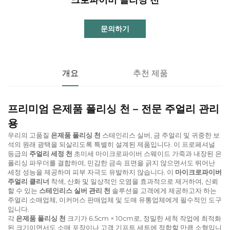
문의하기
개요
추천 제품
프리미엄 은제품 폴리싱 천 – 전문 주얼리 관리
용
우리의 고품질
은제품 폴리싱 천
스테인리스 실버, 금 주얼리 및 귀중한 보
석의 원래 광택을 되살리도록 특별히 설계된 제품입니다. 이 프로페셔널
등급의
주얼리 세정 천
초미세 마이크로파이버 스웨이드 가죽과 내장된 은
폴리싱 파우더를 결합하여, 민감한 금속 표면을 긁지 않으면서도 뛰어난
세정 성능을 제공하며 피부 자극도 유발하지 않습니다. 이
마이크로파이버
주얼리 클리너
착색, 산화 및 일상적인 오염을 효과적으로 제거하여, 신뢰
할 수 있는
스테인리스 실버 관리 천
솔루션을 고객에게 제공하고자 하는
주얼리 소매업체, 이커머스 판매업체 및 도매 유통업체에게 필수적인 도구
입니다.
각
은제품 폴리싱 천
크기가 6.5cm × 10cm로, 정밀한 세척 작업에 최적화
된 크기이면서도 소매 포장이나 고객 기프트 세트에 적합할 만큼 소형입니