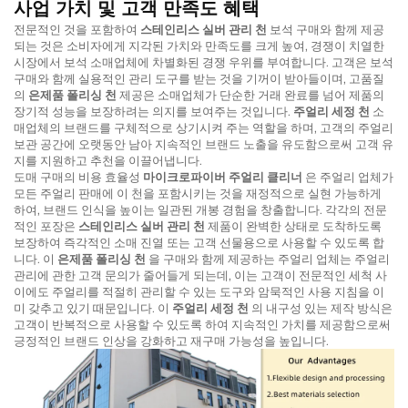
사업 가치 및 고객 만족도 혜택
전문적인 것을 포함하여
스테인리스 실버 관리 천
보석 구매와 함께 제공
되는 것은 소비자에게 지각된 가치와 만족도를 크게 높여, 경쟁이 치열한
시장에서 보석 소매업체에 차별화된 경쟁 우위를 부여합니다. 고객은 보석
구매와 함께 실용적인 관리 도구를 받는 것을 기꺼이 받아들이며, 고품질
의
은제품 폴리싱 천
제공은 소매업체가 단순한 거래 완료를 넘어 제품의
장기적 성능을 보장하려는 의지를 보여주는 것입니다.
주얼리 세정 천
소
매업체의 브랜드를 구체적으로 상기시켜 주는 역할을 하며, 고객의 주얼리
보관 공간에 오랫동안 남아 지속적인 브랜드 노출을 유도함으로써 고객 유
지를 지원하고 추천을 이끌어냅니다.
도매 구매의 비용 효율성
마이크로파이버 주얼리 클리너
은 주얼리 업체가
모든 주얼리 판매에 이 천을 포함시키는 것을 재정적으로 실현 가능하게
하여, 브랜드 인식을 높이는 일관된 개봉 경험을 창출합니다. 각각의 전문
적인 포장은
스테인리스 실버 관리 천
제품이 완벽한 상태로 도착하도록
보장하여 즉각적인 소매 진열 또는 고객 선물용으로 사용할 수 있도록 합
니다. 이
은제품 폴리싱 천
을 구매와 함께 제공하는 주얼리 업체는 주얼리
관리에 관한 고객 문의가 줄어들게 되는데, 이는 고객이 전문적인 세척 사
이에도 주얼리를 적절히 관리할 수 있는 도구와 암묵적인 사용 지침을 이
미 갖추고 있기 때문입니다. 이
주얼리 세정 천
의 내구성 있는 제작 방식은
고객이 반복적으로 사용할 수 있도록 하여 지속적인 가치를 제공함으로써
긍정적인 브랜드 인상을 강화하고 재구매 가능성을 높입니다.