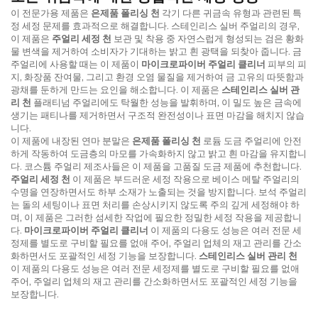
이 전문가용 제품은
은제품 폴리싱 천
각기 다른 귀금속 유형과 관련된 특
정 세정 문제를 효과적으로 해결합니다. 스테인리스 실버 주얼리의 경우,
이 제품은
주얼리 세정 천
보관 및 착용 중 자연스럽게 형성되는 검은 황화
물 변색을 제거하여 소비자가 기대하는 밝고 흰 광택을 되찾아 줍니다. 금
주얼리에 사용할 때는 이 제품이
마이크로파이버 주얼리 클리너
피부의 피
지, 화장품 잔여물, 그리고 환경 오염 물질을 제거하여 금 고유의 따뜻함과
광채를 둔하게 만드는 요인을 해소합니다. 이 제품은
스테인리스 실버 관
리 천
플래티넘 주얼리에도 탁월한 성능을 발휘하며, 이 밀도 높은 금속에
생기는 패티나를 제거하면서 구조적 완전성이나 표면 마감을 해치지 않습
니다.
이 제품에 내장된 연마 분말은
은제품 폴리싱 천
로듐 도금 주얼리에 안전
하게 작동하여 도금층의 마모를 가속화하지 않고 밝고 흰 마감을 유지합니
다. 코스튬 주얼리 제조사들은 이 제품을 고품질 도금 제품에 추천합니다.
주얼리 세정 천
이 제품은 부드러운 세정 작용으로 베이스 메탈 주얼리의
수명을 연장하면서도 하부 소재가 노출되는 것을 방지합니다. 보석 주얼리
는 돌의 세팅이나 표면 처리를 손상시키지 않도록 주의 깊게 세정해야 하
며, 이 제품은 그러한 섬세한 작업에 필요한 정밀한 세정 작용을 제공합니
다.
마이크로파이버 주얼리 클리너
이 제품의 다용도 성능은 여러 전문 세
정제를 별도로 구비할 필요를 없애 주어, 주얼리 업체의 재고 관리를 간소
화하면서도 포괄적인 세정 기능을 보장합니다.
스테인리스 실버 관리 천
이 제품의 다용도 성능은 여러 전문 세정제를 별도로 구비할 필요를 없애
주어, 주얼리 업체의 재고 관리를 간소화하면서도 포괄적인 세정 기능을
보장합니다.