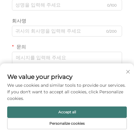
0/100
회사명
0/200
문의
We value your privacy
0/1000
We use cookies and similar tools to provide our services.
If you don't want to accept all cookies, click Personalize
제출
cookies.
Accept all
Personalize cookies
홈페이지
제품
이메일
전화번호