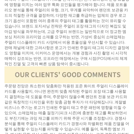
에 영향을 미치는 여러 업무 특화 요인들을 평가해야 합니다. 제품 포트폴
리오 분석을 통해 주얼리의 유형, 크기, 무게를 파악하여 펜던트 보관용 카
드의 적절한 규격을 결정하며, 다양한 재고를 취급하는 업체의 경우 로고
크기 옵션이 포함된 여러 종류의 주얼리 태그를 활용하는 것이 유리할 수
있습니다. 브랜드 포지셔닝 전략은 주얼리 포장 태그의 디자인 복잡도 및
마감 방식을 좌우하는데, 고급 주얼리 브랜드는 일반적으로 더 정교한 엠
보싱 처리와 프리미엄 소재를 요구하는 반면, 가성비 중심의 소매업체는
주얼리 디스플레이 카드 사양에서 비용 효율성을 우선시할 수 있습니다.
판매 채널에 대한 고려사항은 로고가 인쇄된 주얼리 태그의 디자인 결정에
도 영향을 미치며, 이커머스 운영에서는 개봉 경험과 사진 촬영 시 시각적
매력이 강조되는 반면, 오프라인 매장에서는 구매 시점(POS)에서의 체계
적인 진열 및 고객의 빠른 상품 탐색이 중시됩니다.
주문량 전망은 최소한의 맞춤화만 적용된 표준 화이트 주얼리 디스플레이
카드를 사용할지, 아니면 완전히 맞춤 제작된 주얼리 포장 태그를 사용할
지 결정하는 데 도움을 주며, 주문량이 많을수록 펜던트 전용 보관 카드와
같은 독창적인 디자인을 위한 맞춤 금형 투자가 더 타당해집니다. 계절별
비즈니스 주기는 로고가 인쇄된 주얼리 태그 주문 패턴에 영향을 미칠 수
있으며, 소매업체는 매출 절정기(피크 시즌)에 충분한 재고를 확보하면서
도 부진기에는 과잉 재고를 피하기 위해 주문 시기를 조정합니다. 경쟁사
분석을 통해 주얼리 디스플레이 카드가 경쟁사와 차별화된 제품 진열을 어
떻게 실현할 수 있는지를 파악할 수 있습니다. 예를 들어, 독특한 엠보 가