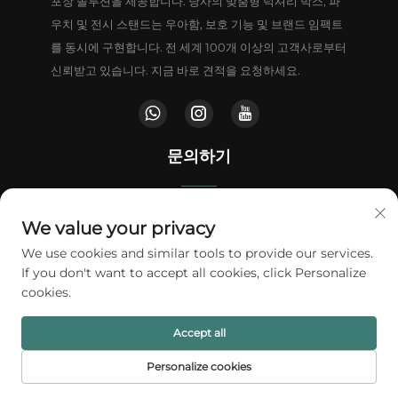
포장 솔루션을 제공합니다. 당사의 맞춤형 럭셔리 박스, 파
우치 및 전시 스탠드는 우아함, 보호 기능 및 브랜드 임팩트
를 동시에 구현합니다. 전 세계 100개 이상의 고객사로부터
신뢰받고 있습니다. 지금 바로 견적을 요청하세요.
문의하기
중국 광둥성 동관시 등위진 웬원로 남부 100번지 주푸 상업센터
We value your privacy
We use cookies and similar tools to provide our services.
+86-18802602550
If you don't want to accept all cookies, click Personalize
cookies.
[email protected]
Accept all
저작권 © 2026 A1 패킹 주식회사. 모든 권리 보유.
개인정보 보호정책
Personalize cookies
홈페이지
제품
이메일
전화번호