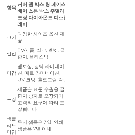
커버 젬 박스 링 페이스
항목
베어 스톤 박스 주얼리
포장 다이아몬드 디스플
레이
다양한 사이즈 옵션 제
크기
공
EVA, 폼, 실크. 벨벳, 골
삽입
판지, 플라스틱
엠보싱, 광택 라미네이
마감
션, 매트 라미네이션,
UV 코팅, 홀로그램 각인
제품은 표준 수출용 골
판지 상자로 포장되거나
포장
고객의 요구에 따라 포
장됩니다
샘플
무지 샘플은 3일, 인쇄
리드
샘플은 7일 이내
타임