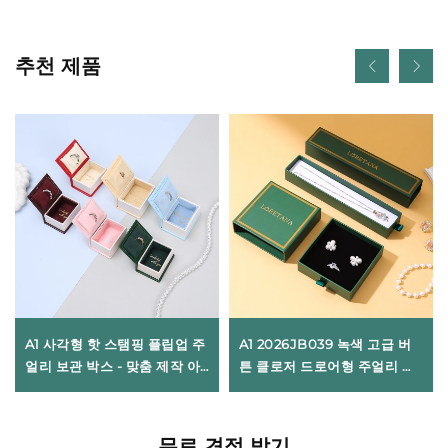
추천 제품
A1 사각형 핫 스탬핑 플립업 주
A1 2026JB039 녹색 고급 버
얼리 보관 박스 - 맞춤 제작 아
튼 클로저 드로어형 주얼리 박
트페이퍼/골판지 소재, 전시용
스(맞춤 로고 가능) - 목걸이, 반
현대적 디자인
지, 귀걸이 전용 포장
무료 견적 받기