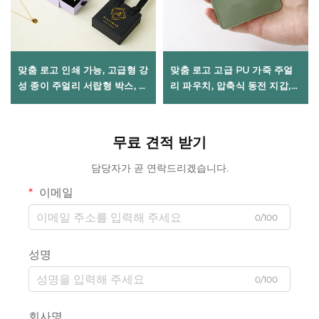
맞춤 로고 인쇄 가능, 고급형 강
맞춤 로고 고급 PU 가죽 주얼
성 종이 주얼리 서랍형 박스, 정
리 파우치, 압축식 동전 지갑,
교한 리본 손잡이 포장, 목걸이·
스프링 금속 개폐식 립스틱 정
반지 전용 브랜드 선물 박스(대
리 백(주얼리 포장용)
량 주문 가능)
무료 견적 받기
담당자가 곧 연락드리겠습니다.
이메일
0/100
성명
0/100
회사명