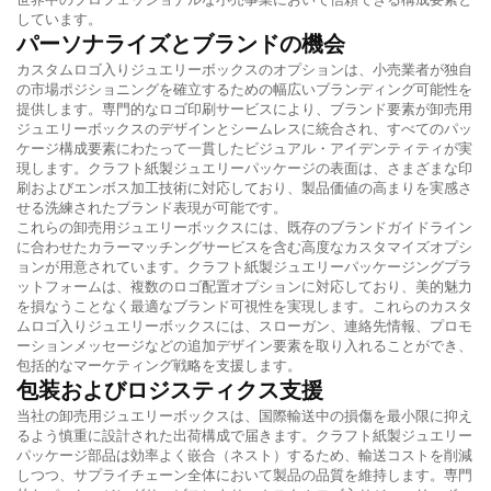
しています。
パーソナライズとブランドの機会
カスタムロゴ入りジュエリーボックスのオプションは、小売業者が独自
の市場ポジショニングを確立するための幅広いブランディング可能性を
提供します。専門的なロゴ印刷サービスにより、ブランド要素が卸売用
ジュエリーボックスのデザインとシームレスに統合され、すべてのパッ
ケージ構成要素にわたって一貫したビジュアル・アイデンティティが実
現します。クラフト紙製ジュエリーパッケージの表面は、さまざまな印
刷およびエンボス加工技術に対応しており、製品価値の高まりを実感さ
せる洗練されたブランド表現が可能です。
これらの卸売用ジュエリーボックスには、既存のブランドガイドライン
に合わせたカラーマッチングサービスを含む高度なカスタマイズオプシ
ョンが用意されています。クラフト紙製ジュエリーパッケージングプラ
ットフォームは、複数のロゴ配置オプションに対応しており、美的魅力
を損なうことなく最適なブランド可視性を実現します。これらのカスタ
ムロゴ入りジュエリーボックスには、スローガン、連絡先情報、プロモ
ーションメッセージなどの追加デザイン要素を取り入れることができ、
包括的なマーケティング戦略を支援します。
包装およびロジスティクス支援
当社の卸売用ジュエリーボックスは、国際輸送中の損傷を最小限に抑え
るよう慎重に設計された出荷構成で届きます。クラフト紙製ジュエリー
パッケージ部品は効率よく嵌合（ネスト）するため、輸送コストを削減
しつつ、サプライチェーン全体において製品の品質を維持します。専門