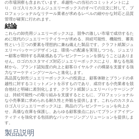
の市場洞察も含まれています。卓越性への当社のコミットメントによ
り、ロゴ入りカスタムジュエリーボックスのすべての注文に対して、プ
ロフェッショナルなリテール業者が求めるレベルの細やかな対応と品質
管理が確実に行われます。
結論
これらの卸売用ジュエリーボックスは、競争の激しい市場で成功するた
めに現代のジュエリーリテイラーが求める、持続可能性、機能性、審美
性という三つの要素を理想的に兼ね備えた製品です。クラフト紙製ジュ
エリーパッケージデザインは、環境への配慮を実現しつつも、ジュエリ
ー顧客が期待する高級感あるプレゼンテーションを損なうことはありま
せん。ロゴのカスタマイズ対応ジュエリーボックスにより、単なる包装
材から、ブランド認知度の向上と顧客ロイヤルティの構築を支援する強
力なマーケティングツールへと進化します。
高品質な卸売ジュエリーボックスへの投資は、顧客体験とブランドの卓
越性に対するコミットメントを示すものであり、成功する小売業者を競
合他社と明確に差別化します。クラフト紙製ジュエリーパッケージング
は、持続可能性への取り組みを支援するとともに、プロフェッショナル
な小売事業に求められる耐久性と外観を提供します。これらのカスタム
ロゴ入りジュエリーボックスは、商品のプレゼンテーションを向上さ
せ、高価な在庫を保護し、あらゆる顧客接点においてブランドアイデン
ティティを強化する包括的なパッケージングソリューションを提供しま
す。
製品説明