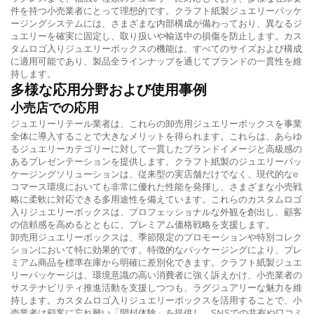
件を持つ小売業者にとって理想的です。クラフト紙製ジュエリーパッケ
ージングシステムには、さまざまな内部構成が備わっており、異なるジ
ュエリーを確実に固定し、取り扱いや輸送中の損傷を防止します。カス
タムロゴ入りジュエリーボックスの機能は、すべてのサイズおよび構成
に適用可能であり、製品全ラインナップを通じてブランドの一貫性を維
持します。
多様な応用分野および使用事例
小売店での応用
ジュエリーリテール業者は、これらの卸売用ジュエリーボックスを事業
全体に導入することで大きなメリットを得られます。これらは、あらゆ
るジュエリーカテゴリーに対して一貫したブランドイメージと高級感の
あるプレゼンテーションを提供します。クラフト紙製のジュエリーパッ
ケージングソリューションは、従来型の実店舗だけでなく、現代的なe
コマース環境においても非常に優れた性能を発揮し、さまざまな小売戦
略に柔軟に対応できる多用途性を備えています。これらのカスタムロゴ
入りジュエリーボックスは、プロフェッショナルな外観を創出し、顧客
の信頼感を高めるとともに、プレミアム価格戦略を支援します。
卸売用ジュエリーボックスは、季節限定のプロモーションや特別コレク
ションにおいて特に効果的です。特徴的なパッケージングにより、プレ
ミアム商品を標準在庫から明確に差別化できます。クラフト紙製ジュエ
リーパッケージは、環境意識の高い消費者に強く訴えかけ、小売業者の
サステナビリティ推進活動を支援しつつも、ラグジュアリーな魅力を維
持します。カスタムロゴ入りジュエリーボックスを活用することで、小
売業者は顧客に忘れ難い「開封体験」を提供し、SNSでの共有や口コミ