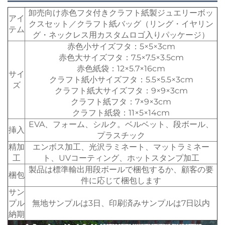
卸売向け赤色フタ付きクラフト紙製ジュエリーボッ
アイ
クスセット／クラフト紙バッグ（リング・イヤリン
テム
グ・ネックレス用カスタムロゴ入りパッケージ）
赤色小サイズフタ：5×5×3cm
赤色大サイズフタ：7.5×7.5×3.5cm
赤色紙袋：12×5.7×16cm
サイ
クラフト紙小サイズフタ：5.5×5.5×3cm
ズ
クラフト紙大サイズフタ：9×9×3cm
クラフト紙フタ：7×9×3cm
クラフト紙袋：11×5×14cm
EVA、フォーム、シルク。ベルベット、段ボール、
挿入
プラスチック
精加
エンボス加工、光沢ラミネート、マットラミネー
工
ト、UVコーティング、ホットスタンプ加工
製品は標準輸出用段ボールで梱包するか、顧客の要
梱包
件に応じて梱包します
サン
プル
無地サンプルは3日、印刷済みサンプルは7日以内
納期