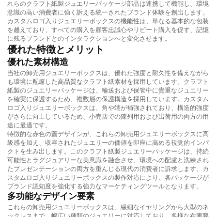
れらのクラフト紙製ジュエリーパッケージ部品は連携して機能し、環境
意識の高い消費者に強く訴える統一されたブランド体験を創出します。
カスタムロゴ入りジュエリーボックスの機能性は、単なる基本的な包装
を越えており、すべての購入を顧客忠誠心やリピート購入を促す、記憶
に残るブランドとのインタラクションへと変化させます。
優れた特徴とメリット
優れた素材構造
当社の卸売用ジュエリーボックスは、優れた強度と耐久性を備えながら
も環境に配慮した高品質なクラフト紙素材を採用しています。クラフト
紙製のジュエリーパッケージは、輸送および保管中に貴重なジュエリー
を確実に保護するため、複数層の保護構造を採用しています。カスタム
ロゴ入りジュエリーボックスは、角や端が補強されており、構造的強度
がさらに向上しているため、小売店での陳列用および出荷用の両方の用
途に最適です。
特徴的な赤色の蓋デザインが、これらの卸売用ジュエリーボックスに高
級感を加え、収容されたジュエリーの価値を即座に高める視覚的インパ
クトを生み出します。このクラフト紙製ジュエリーパッケージは、持続
可能性とラグジュアリーな美意識を融合させ、環境への配慮と洗練され
たプレゼンテーションの両方を重んじる現代の消費者に訴求します。カ
スタムロゴ入りジュエリーボックスの製作対応により、各パッケージが
ブランド認知度を強化する強力なマーケティングツールとなります。
多功能なデザイン要素
これらの卸売用ジュエリーボックスは、繊細なイヤリングから大型のネ
ックレスまで、幅広い種類のジュエリーに対応しており、多様な在庫要