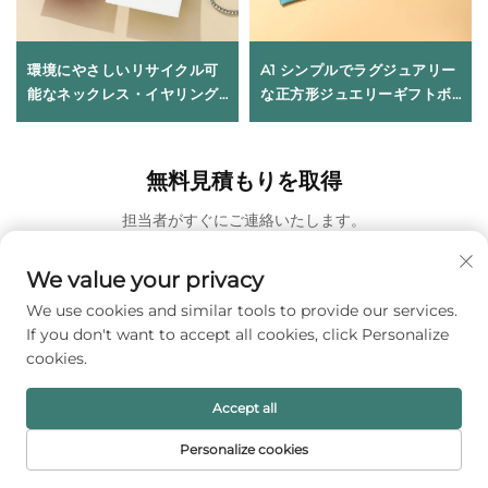
環境にやさしいリサイクル可
A1 シンプルでラグジュアリー
能なネックレス・イヤリング
な正方形ジュエリーギフトボ
用ボックス。小ロット発注
ックスセット（マグネット式
（MOQ）対応。ミニマリスト
スナップ留め付き）、人気の
デザインの段ボール製ジュエ
ネックレス収納用ブルーマイ
無料見積もりを取得
リーケース。ギフト・小売向
クロファイバーバッグ
け、即納可能。
担当者がすぐにご連絡いたします。
メールアドレス
We value your privacy
0/100
We use cookies and similar tools to provide our services.
If you don't want to accept all cookies, click Personalize
氏名
cookies.
0/100
Accept all
企業名
Personalize cookies
ホーム
製品
メールアドレス
電話番号
0/200