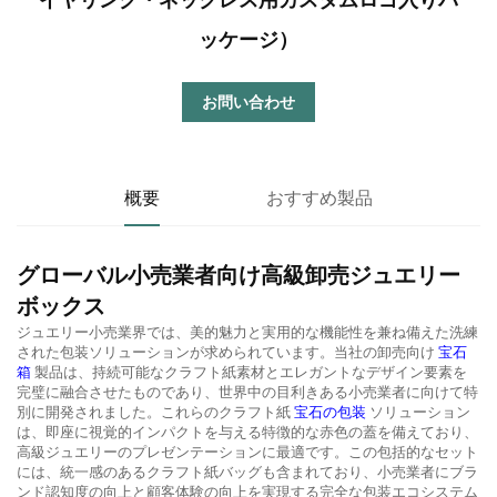
ッケージ）
お問い合わせ
概要
おすすめ製品
グローバル小売業者向け高級卸売ジュエリー
ボックス
ジュエリー小売業界では、美的魅力と実用的な機能性を兼ね備えた洗練
された包装ソリューションが求められています。当社の卸売向け
宝石
箱
製品は、持続可能なクラフト紙素材とエレガントなデザイン要素を
完璧に融合させたものであり、世界中の目利きある小売業者に向けて特
別に開発されました。これらのクラフト紙
宝石の包装
ソリューション
は、即座に視覚的インパクトを与える特徴的な赤色の蓋を備えており、
高級ジュエリーのプレゼンテーションに最適です。この包括的なセット
には、統一感のあるクラフト紙バッグも含まれており、小売業者にブラ
ンド認知度の向上と顧客体験の向上を実現する完全な包装エコシステム