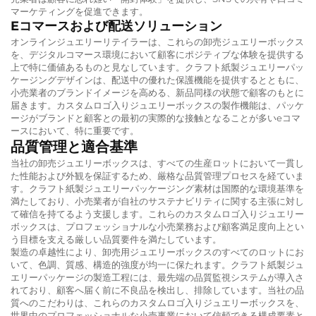
マーケティングを促進できます。
Eコマースおよび配送ソリューション
オンラインジュエリーリテイラーは、これらの卸売ジュエリーボックス
を、デジタルコマース環境において顧客にポジティブな体験を提供する
上で特に価値あるものと見なしています。クラフト紙製ジュエリーパッ
ケージングデザインは、配送中の優れた保護機能を提供するとともに、
小売業者のブランドイメージを高める、新品同様の状態で顧客のもとに
届きます。カスタムロゴ入りジュエリーボックスの製作機能は、パッケ
ージがブランドと顧客との最初の実際的な接触となることが多いeコマ
ースにおいて、特に重要です。
品質管理と適合基準
当社の卸売ジュエリーボックスは、すべての生産ロットにおいて一貫し
た性能および外観を保証するため、厳格な品質管理プロセスを経ていま
す。クラフト紙製ジュエリーパッケージング素材は国際的な環境基準を
満たしており、小売業者が自社のサステナビリティに関する主張に対し
て確信を持てるよう支援します。これらのカスタムロゴ入りジュエリー
ボックスは、プロフェッショナルな小売業務および顧客満足度向上とい
う目標を支える厳しい品質要件を満たしています。
製造の卓越性により、卸売用ジュエリーボックスのすべてのロットにお
いて、色調、質感、構造的強度が均一に保たれます。クラフト紙製ジュ
エリーパッケージの製造工程には、最先端の品質監視システムが導入さ
れており、顧客へ届く前に不良品を検出し、排除しています。当社の品
質へのこだわりは、これらのカスタムロゴ入りジュエリーボックスを、
世界中のプロフェッショナルな小売事業において信頼できる構成要素と