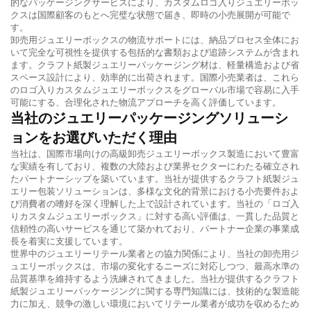
的なパッケージングサービスにより、カスタムロゴ入りジュエリーボッ
クスは国際顧客のもとへ完璧な状態で届き、即時の小売展開が可能で
す。
卸売用ジュエリーボックスの物流サポートには、納品プロセス全体にお
いて完全な可視性を提供する包括的な書類および追跡システムが含まれ
ます。クラフト紙製ジュエリーパッケージング材は、軽量構造および省
スペース設計により、効率的に出荷されます。国際小売業者は、これら
のロゴ入りカスタムジュエリーボックスをグローバル市場で容易に入手
可能にする、合理化された物流アプローチを高く評価しています。
当社のジュエリーパッケージングソリューシ
ョンをお選びいただく理由
当社は、国際市場向けの高級卸売ジュエリーボックス製造において豊富
な実績を有しており、複数の大陸および業界セクターにわたる確立され
たパートナーシップを築いています。当社が提供するクラフト紙製ジュ
エリー包装ソリューションは、多様な文化的背景における小売要件およ
び消費者の嗜好を深く理解した上で設計されています。当社の「ロゴ入
りカスタムジュエリーボックス」に対する高い評価は、一貫した品質と
信頼性の高いサービスを通じて築かれており、パートナー企業の事業成
長を着実に支援しています。
世界中のジュエリーリテール業者との協力関係により、当社の卸売用ジ
ュエリーボックスは、市場の変化するニーズに対応しつつ、最高水準の
品質基準を維持するよう洗練されてきました。当社が提供するクラフト
紙製ジュエリーパッケージングに関する専門知識には、技術的な製造能
力に加え、競争の激しい環境においてリテール業者が成功を収めるため