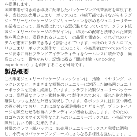
を提供します。
国際市場が引き続き環境に配慮したパッケージング代替素材を重視する
中、当社の卸売用ジュエリーボックスは、持続可能でありながらもラグ
ジュアリーなパッケージングソリューションを求めるジュエリーリテー
ル業者にとって、最も選ばれている選択肢となっています。クラフト紙
製ジュエリーパッケージのデザインは、環境への配慮と洗練された審美
性を両立させ、収容されるジュエリーの品質と価値を、それぞれのアイ
テムが忠実に反映できるよう設計されています。当社のカスタムロゴ入
りジュエリーボックス製作サービスにより、小売業者はすべてのパッケ
ージ要素に自社ブランドアイデンティティをシームレスに統合でき、顧
客にとって一貫性があり、記憶に残る「開封体験（unboxing
experience）」を創出することが可能です。
製品概要
この限定ジュエリーパッケージコレクションは、指輪、イヤリング、ネ
ックレスなど、さまざまな種類のジュエリーに対応した卸売用ジュエリ
ーボックスを完全に網羅しています。クラフト紙製ジュエリーパッケー
ジは、高品質なクラフト素材を用いて製作されており、優れた耐久性を
確保しつつも上品な外観を実現しています。各ボックスには目立つ赤色
の蓋が付いており、これは単なる保護機能にとどまらず、ブランドイメ
ージを際立たせる独自のブランディング機会も提供します。そのため、
ロゴをカスタマイズ可能なこれらのジュエリーボックスは、小売店での
陳列において特に効果的です。
付属のクラフト紙バッグは、卸売用ジュエリーボックスと完璧に調和
し、小売向けパッケージングニーズにさらなる多様性を提供します。こ