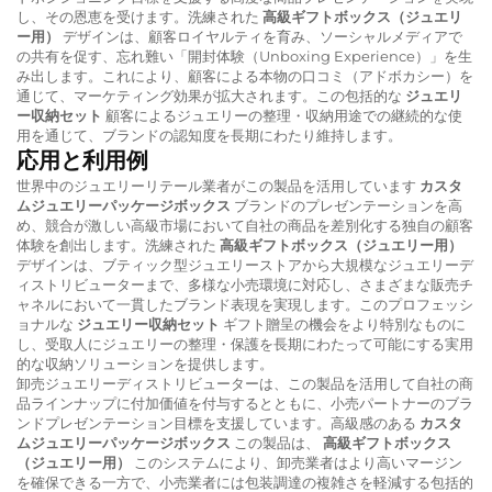
し、その恩恵を受けます。洗練された
高級ギフトボックス（ジュエリ
ー用）
デザインは、顧客ロイヤルティを育み、ソーシャルメディアで
の共有を促す、忘れ難い「開封体験（Unboxing Experience）」を生
み出します。これにより、顧客による本物の口コミ（アドボカシー）を
通じて、マーケティング効果が拡大されます。この包括的な
ジュエリ
ー収納セット
顧客によるジュエリーの整理・収納用途での継続的な使
用を通じて、ブランドの認知度を長期にわたり維持します。
応用と利用例
世界中のジュエリーリテール業者がこの製品を活用しています
カスタ
ムジュエリーパッケージボックス
ブランドのプレゼンテーションを高
め、競合が激しい高級市場において自社の商品を差別化する独自の顧客
体験を創出します。洗練された
高級ギフトボックス（ジュエリー用）
デザインは、ブティック型ジュエリーストアから大規模なジュエリーデ
ィストリビューターまで、多様な小売環境に対応し、さまざまな販売チ
ャネルにおいて一貫したブランド表現を実現します。このプロフェッシ
ョナルな
ジュエリー収納セット
ギフト贈呈の機会をより特別なものに
し、受取人にジュエリーの整理・保護を長期にわたって可能にする実用
的な収納ソリューションを提供します。
卸売ジュエリーディストリビューターは、この製品を活用して自社の商
品ラインナップに付加価値を付与するとともに、小売パートナーのブラ
ンドプレゼンテーション目標を支援しています。高級感のある
カスタ
ムジュエリーパッケージボックス
この製品は、
高級ギフトボックス
（ジュエリー用）
このシステムにより、卸売業者はより高いマージン
を確保できる一方で、小売業者には包装調達の複雑さを軽減する包括的