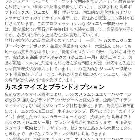
ラグジュアリージュエリーマーケットで期待されるプレミアム品質基準
を維持しつつ、環境への配慮を最優先しています。洗練された
高級ギ
フトボックス（ジュエリー用）
構造では、国際的な環境規制およびサ
ステナビリティガイドラインを遵守した、責任ある調達による素材が使
用されています。このプロフェッショナルな
ジュエリー収納セット
は、貴金属および宝石と直接接触する包装材に関して、業界標準を満た
すか、あるいはそれを上回る性能を実現しています。
当社が確立済みの品質管理システムにより、一貫した
カスタムジュエ
リーパッケージボックス
生産が保証されており、大量注文においても
均一な品質基準を維持しつつ、特定のカスタマイズ要件にも対応可能で
す。実績ある
高級ギフトボックス（ジュエリー用）
製造工程には、製
品が流通チャネルに到達する前に潜在的な問題を特定・対応する先進的
な品質管理技術が導入されています。この包括的な
ジュエリー収納セ
ット
品質保証アプローチは、複数の国際市場においてジュエリー業界
の専門家から高い評価を受けています。
カスタマイズとブランドオプション
広範なカスタマイズ機能により、この
カスタムジュエリーパッケージ
ボックス
強力なブランドアンバサダーへと変化させ、企業のアイデン
ティティおよび市場ポジショニング目標を強化します。高度な印刷技術
により、エンボス加工ロゴ、ホイルスタンプ、既存のブランドガイドラ
インに合致したカスタムカラースキームなど、洗練された
高級ギフト
ボックス（ジュエリー用）
ブランド表現が可能になります。多用途な
ジュエリー収納セット
デザインは、控えめな上品さから大胆なモダン
な表現まで、多様なブランディング戦略に対応できます。
この製品へのロゴ統合オプションは、
カスタムジュエリーパッケージ