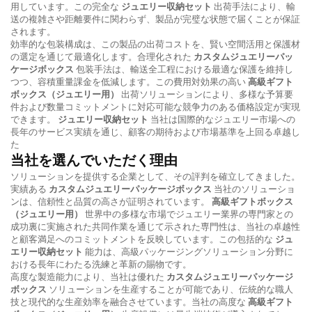
用しています。この完全な
ジュエリー収納セット
出荷手法により、輸
送の複雑さや距離要件に関わらず、製品が完璧な状態で届くことが保証
されます。
効率的な包装構成は、この製品の出荷コストを、賢い空間活用と保護材
の選定を通じて最適化します。合理化された
カスタムジュエリーパッ
ケージボックス
包装手法は、輸送全工程における最適な保護を維持し
つつ、容積重量課金を低減します。この費用対効果の高い
高級ギフト
ボックス（ジュエリー用）
出荷ソリューションにより、多様な予算要
件および数量コミットメントに対応可能な競争力のある価格設定が実現
できます。
ジュエリー収納セット
当社は国際的なジュエリー市場への
長年のサービス実績を通じ、顧客の期待および市場基準を上回る卓越し
た
当社を選んでいただく理由
ソリューションを提供する企業として、その評判を確立してきました。
実績ある
カスタムジュエリーパッケージボックス
当社のソリューショ
ンは、信頼性と品質の高さが証明されています。
高級ギフトボックス
（ジュエリー用）
世界中の多様な市場でジュエリー業界の専門家との
成功裏に実施された共同作業を通じて示された専門性は、当社の卓越性
と顧客満足へのコミットメントを反映しています。この包括的な
ジュ
エリー収納セット
能力は、高級パッケージングソリューション分野に
おける長年にわたる洗練と革新の賜物です。
高度な製造能力により、当社は優れた
カスタムジュエリーパッケージ
ボックス
ソリューションを生産することが可能であり、伝統的な職人
技と現代的な生産効率を融合させています。当社の高度な
高級ギフト