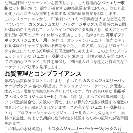
な商品陳列ソリューションを提供します。この包括的な
ジュエリー収
納セット
機能性は、競争が激化する卸売流通市場において、他社と差
別化された卸売商品提案を実現する追加の価値提案を創出します。
このソリューションから、EC向けジュエリー事業者は大きな恩恵を受
けています。
カスタムジュエリーパッケージボックス
高級感のある開
梱体験の向上を通じて、オンラインでのデジタル購入を、顧客にとって
忘れ難い実際のブランド体験へと変換します。洗練された
高級ギフト
ボックス（ジュエリー用）
陳列は、オンラインジュエリー販売に伴う
触覚体験のギャップを埋める役割を果たし、顧客満足度およびロイヤル
ティ向上につながる好印象を初回接触時に与えます。このようなプロフ
ェッショナルな
ジュエリー収納セット
陳列は、顧客の個人空間におい
て継続的なブランド可視性を確保し、初回購入取引を超えた持続的なマ
ーケティング効果を発揮します。
品質管理とコンプライアンス
厳格な品質保証プロトコルにより、すべての
カスタムジュエリーパッ
ケージボックス
当社の製品は、ラグジュアリーパッケージング用途に
求められる厳格な国際規格を満たしています。当社の包括的な
高級ギ
フトボックス（ジュエリー用）
生産工程には、すべての製造段階にお
いて構造的健全性、外観の一貫性、および機能的性能を検証する複数の
検査ポイントが組み込まれています。この完全な
ジュエリー収納セッ
ト
は、プロフェッショナル向けジュエリー用途に不可欠な耐久性、素
材の安全性、および長期的な性能特性を確認するための広範な試験手順
を経ます。
この製品の素材選定は、
カスタムジュエリーパッケージボックス
は、