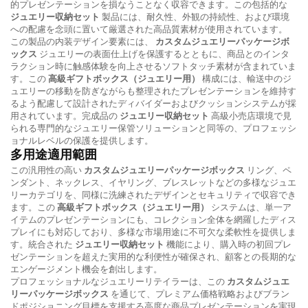
的プレゼンテーションを損なうことなく収容できます。この包括的な
ジュエリー収納セット
製品には、耐久性、外観の持続性、および環境
への配慮を念頭に置いて厳選された高品質素材が使用されています。
この製品の内装デザイン要素には、
カスタムジュエリーパッケージボ
ックス
ジュエリーの表面仕上げを保護するとともに、商品とのインタ
ラクション時に触感体験を向上させるソフトタッチ素材が含まれていま
す。この
高級ギフトボックス（ジュエリー用）
構成には、輸送中のジ
ュエリーの移動を防ぎながらも整理されたプレゼンテーションを維持す
るよう配慮して設計されたディバイダーおよびクッションシステムが採
用されています。完成品の
ジュエリー収納セット
高級小売店環境で見
られる専門的なジュエリー保管ソリューションと同等の、プロフェッシ
ョナルレベルの保護を提供します。
多用途適用範囲
この汎用性の高い
カスタムジュエリーパッケージボックス
リング、ペ
ンダント、ネックレス、イヤリング、ブレスレットなどの多様なジュエ
リーカテゴリを、同様に洗練されたデザインとセキュリティで収容でき
ます。この
高級ギフトボックス（ジュエリー用）
システムは、単一ア
イテムのプレゼンテーションにも、コレクション全体を網羅したディス
プレイにも対応しており、多様な市場用途に不可欠な柔軟性を提供しま
す。統合された
ジュエリー収納セット
機能により、購入時の初回プレ
ゼンテーションを超えた実用的な利便性が確保され、顧客との長期的な
エンゲージメント機会を創出します。
プロフェッショナルなジュエリーリテイラーは、この
カスタムジュエ
リーパッケージボックス
を通じて、プレミアム価格戦略およびブラン
ドポジショニング目標を支援する高度な商品プレゼンテーションを実現