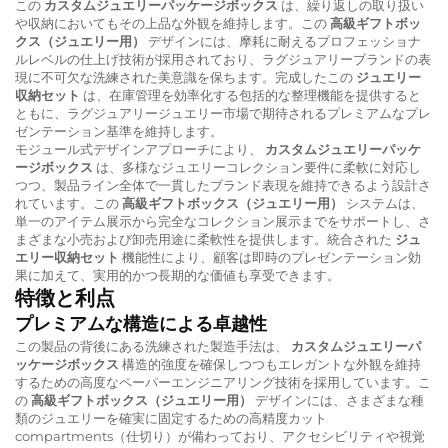
この
カスタムジュエリーパッケージボックス
は、繰り返しの取り扱い
や収納においてもその上品な外観を維持します。この
高級ギフトボッ
クス（ジュエリー用）
デザインには、摩耗に耐えるプロフェッショナ
ルレベルの仕上げ技術が採用されており、ラグジュアリーブランドの表
現に不可欠な洗練された美意識を保ちます。完成したこの
ジュエリー
収納セット
は、在庫管理を効率化する包括的な整理機能を提供すると
ともに、ラグジュアリージュエリー市場で期待されるプレミアムなプレ
ゼンテーション基準を維持します。
モジュール式デザインアプローチにより、
カスタムジュエリーパッケ
ージボックス
は、多様なジュエリーコレクション要件に柔軟に対応し
つつ、製品ライン全体で一貫したブランド表現を維持できるよう設計さ
れています。この
高級ギフトボックス（ジュエリー用）
システムは、
単一のアイテム展示から完全なコレクション展示までをサポートし、さ
まざまな小売および卸売用途に柔軟性を提供します。統合された
ジュ
エリー収納セット
機能性により、顧客は即時のプレゼンテーション効
果に加えて、実用的かつ長期的な価値も享受できます。
特徴と利点
プレミアムな構造による卓越性
この製品の背後にある洗練された製造手法は、
カスタムジュエリーパ
ッケージボックス
構造的強度を確保しつつもエレガントな外観を維持
するための高度なペーパーエンジニアリング技術を採用しています。こ
の
高級ギフトボックス（ジュエリー用）
デザインには、さまざまな種
類のジュエリーを確実に固定するための高精度カット
compartments（仕切り）が備わっており、アクセシビリティや視覚