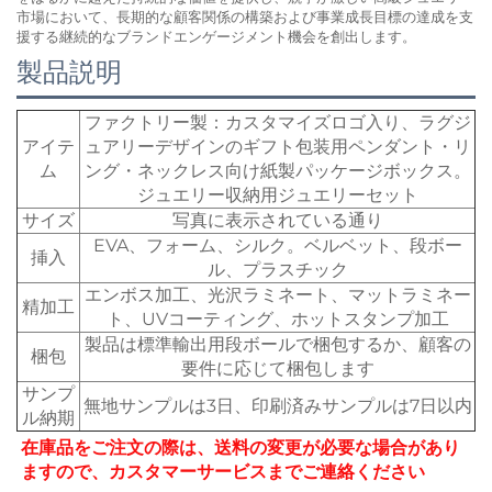
市場において、長期的な顧客関係の構築および事業成長目標の達成を支
援する継続的なブランドエンゲージメント機会を創出します。
製品説明
ファクトリー製：カスタマイズロゴ入り、ラグジ
アイテ
ュアリーデザインのギフト包装用ペンダント・リ
ム
ング・ネックレス向け紙製パッケージボックス。
ジュエリー収納用ジュエリーセット
サイズ
写真に表示されている通り
EVA、フォーム、シルク。ベルベット、段ボー
挿入
ル、プラスチック
エンボス加工、光沢ラミネート、マットラミネー
精加工
ト、UVコーティング、ホットスタンプ加工
製品は標準輸出用段ボールで梱包するか、顧客の
梱包
要件に応じて梱包します
サンプ
無地サンプルは3日、印刷済みサンプルは7日以内
ル納期
在庫品をご注文の際は、送料の変更が必要な場合があり
ますので、カスタマーサービスまでご連絡ください 