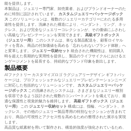
能を提供します。
本製品は、ジュエリー専門家、卸売業者、およびブランドオーナーのた
めに特別に設計されています。
カスタムジュエリーパッケージボック
ス
このソリューションは、複数のジュエリーカテゴリーにわたる多用
途性を提供します。洗練された構造により、ペンダント、リング、ネッ
クレス、および完全なジュエリーコレクションが、その価値にふさわし
い高級なプレゼンテーションを実現できます。
高級ギフトボックス
（ジュエリー用）
このシステムは、単なる製品配送を、顧客ロイヤル
ティを育み、商品の付加価値を高める「忘れられないブランド体験」へ
と変革します。
ジュエリー収納セット
統合された機能性は、初回購入
時を超えた長期的な実用性を提供し、製品のライフサイクルにおけるエ
ンゲージメントを延長する、持続的なブランド印象を創出します。
製品概要
A1ファクトリー カスタマイズロゴ ラグジュアリーデザイン ギフトパッ
ケージは、プロフェッショナルなジュエリープレゼンテーションニーズ
に対応した包括的なソリューションです。
カスタムジュエリーパッケ
ージボックス
この洗練されたシステムは、さまざまなジュエリー種別
を収容できるよう設計された複数のコンパートメントを備えており、最
適な保護性と視覚的魅力を維持します。
高級ギフトボックス（ジュエ
リー用）
この
ジュエリー収納セット
構成には、指輪、ペンダント、ネ
ックレス、その他のジュエリー製品専用の特別なセクションが含まれて
おり、商品の可視性とアクセス性を高めるための整理された展示を実現
します。
高品質な紙素材を用いて製作され、構造的強度が強化されているため、