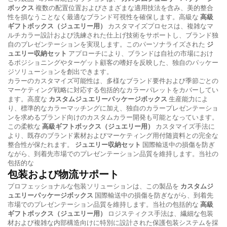
ボックス
複数の配置位置およびさまざまな適用技法を含み、美的整合
性を損なうことなく最適なブランド可視性を確保します。高級な
高級
ギフトボックス（ジュエリー用）
カスタマイズプロセスは、複雑なマ
ルチカラー設計および洗練された仕上げ技術をサポートし、ブランド独
自のプレゼンテーションを実現します。このパーソナライズされた
ジ
ュエリー収納セット
アプローチにより、ブランドは自社の市場におけ
るポジショニングやターゲット顧客の嗜好を反映した、独自のパッケー
ジソリューションを創出できます。
カラーのカスタマイズ可能性は、多様なブランド要件および季節ごとの
マーケティング戦略に対応する包括的なカラーパレットをカバーしてい
ます。高度な
カスタムジュエリーパッケージボックス
生産能力によ
り、標準的なカラーマッチングに加え、独自のカラープレゼンテーショ
ンを求めるブランド向けのカスタムカラー開発も可能となっています。
この柔軟な
高級ギフトボックス（ジュエリー用）
カスタマイズ手法に
より、既存のブランド素材およびマーケティング用付随資料との完全な
整合性が保たれます。
ジュエリー収納セット
国際輸送中の損傷を防ぎ
ながら、到着先市場でのプレゼンテーション品質を維持します。当社の
包括的な
包装および物流サポート
プロフェッショナルな包装ソリューションは、この製品を
カスタムジ
ュエリーパッケージボックス
国際輸送中の損傷を防ぎながら、到着先
市場でのプレゼンテーション品質を維持します。当社の包括的な
高級
ギフトボックス（ジュエリー用）
ロジスティクス手法は、繊細な包装
材および複雑な内部構造向けに特別に設計された保護包装システムを採