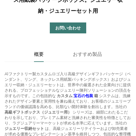
納・ジュエリーセット用
お問い合わせ
概要
おすすめ製品
A1ファクトリー製カスタムロゴ入り高級デザインギフトパッケージ（ペ
ンダント、リング、ネックレス用紙製パッキングボックス）およびジュ
エリー収納・ジュエリーセットは、世界中の厳選された企業向けに提供
される、プロフェッショナルなジュエリー陳列ソリューションの頂点を
示すものです。この包括的な
カスタム
宝石の包装
箱
システムは、洗練
されたデザイン要素と実用性を兼ね備えており、お客様のジュエリーブ
ランドの価値認識を高める、比類ない開封体験を創出します。当社の
高級ギフトボックス（ジュエリー用）
シリーズは、細部にわたるこだ
わりを示しており、プレミアム素材と洗練された審美性を特徴としてお
り、ラグジュアリーマーケットが求める水準に応えています。当社の
ジュエリー収納セット
は、高級ジュエリーリテイラーおよび卸売業者
が求める優雅なプレゼンテーション基準を維持しつつ、包括的な整理機