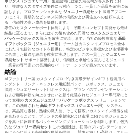
ボックス（ジュエリー用）
生産設備には最先端技術が導入されてお
り、複雑なカスタマイズ要件にも対応しつつ、一貫した品質を確実に保
証します。プロフェッショナルな
ジュエリー収納セット
製造アプロー
チにより、長期的なビジネス関係の構築および再注文への信頼を支え
る、信頼性の高い成果を提供します。
専任のカスタマーサポート体制により、初期のコンセプト開発から最終
納品に至るまで、さらにはその後も含めた円滑な
カスタムジュエリー
パッケージボックス
導入を確実に実現します。当社の経験豊富な
高級
ギフトボックス（ジュエリー用）
チームはカスタマイズプロセス全体
にわたり包括的なガイドを提供し、特定のビジネス目標および市場要件
に合致した最適な結果を確実に実現します。この一貫した
ジュエリー
収納セット
サポート姿勢により、信頼性と卓越性を重んじるジュエリ
ー業界の専門家との長期的なパートナーシップが築かれています。
結論
A1ファクトリー製 カスタマイズロゴ付き高級デザインギフト包装用ペ
ンダント・リング・ネックレス用紙製パッケージボックス、ジュエリー
収納・ジュエリーセット用ボックスは、ブランドのプレゼンテーション
および顧客体験を向上させたいと願う厳選されたジュエリー専門家にと
って究極の
カスタムジュエリーパッケージボックス
ソリューションで
す。この洗練された
高級ギフトボックス（ジュエリー用）
システム
は、高品質な素材、熟練の職人技、そして幅広いカスタマイズ機能を組
み合わせることで、ブランドの卓越性および市場におけるポジショニン
グを真正に反映するパッケージングソリューションを創出します。包括
的な
ジュエリー収納セット
この機能性は、初回のプレゼンテーション
をはるかに超えた持続的な価値を提供し、競争が激しい高級ジュエリー