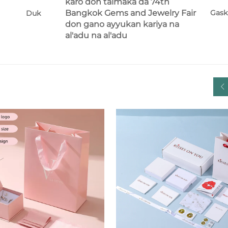
karo don taimaka da 74th
Bangkok Gems and Jewelry Fair
Gask
Duk
don gano ayyukan kariya na
al'adu na al'adu