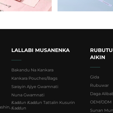
LALLABI MUSANENKA
RUBUTU
AIKIN
Bakandu Na Kankara
Gida
Kankara Pouches/Bags
Rubuwar
Sarayin Ajiye Gwamnati
Daga Aliba
Nuna Gwamnati
OEM/ODM
Ƙaɗɗun Ƙaɗɗun Tattalin Kusurin
shin,
Ƙaɗɗun
Sunan Mu