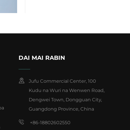
DAI MAI RABIN
Jufu Commercial Center, 100
Kudu na Wuri na Wenwen Road,
Dengwei Town, Dongguan City,
ba
Guangdong Province, China
+86-18802602550
n