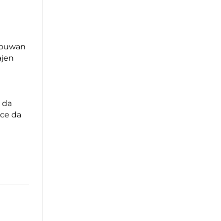
bubuwan
ajen
 da
ace da