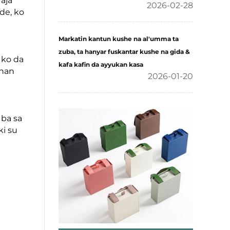
aja
2026-02-28
de, ko
Markatin kantun kushe na al'umma ta
zuba, ta hanyar fuskantar kushe na gida &
 ko da
kafa kafin da ayyukan kasa
nnan
2026-01-20
 ba sa
ki su