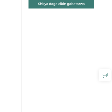
Shirya daga cikin gabatarwa