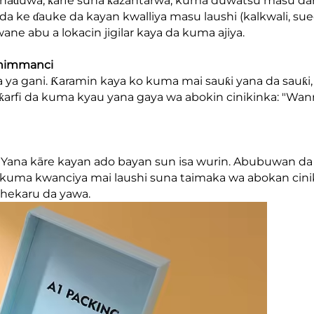
a haɗuwa, ƙarfe suna ƙazantarwa, kuma duwatsu masu dar
 ke ɗauke da kayan kwalliya masu laushi (kalkwali, sue
 abu a lokacin jigilar kaya da kuma ajiya.
uhimmanci
a ya gani. Ƙaramin kaya ko kuma mai sauƙi yana da sauƙi,
a ƙarfi da kuma kyau yana gaya wa abokin cinikinka: "Wa
 Yana kāre kayan ado bayan sun isa wurin. Abubuwan da
da kuma kwanciya mai laushi suna taimaka wa abokan cini
shekaru da yawa.