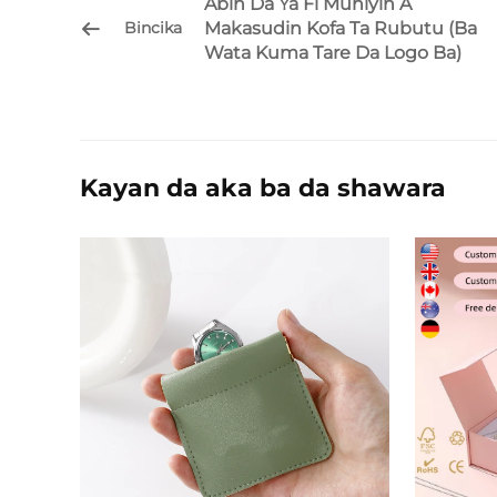
Abin Da Ya Fi Muhiyin A
Makasudin Kofa Ta Rubutu (Ba
Bincika
Wata Kuma Tare Da Logo Ba)
Kayan da aka ba da shawara