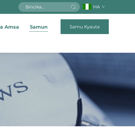
HA
Samu Kyauta
Na Amsa
Samun