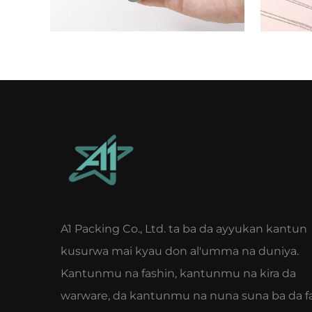
A1 Packing Co., Ltd. ta ba da ayyukan kantun
kusurwa mai kyau don al'umma na duniya.
Kantunmu na fashin, kantunmu na kira da
warware, da kantunmu na nuna suna ba da fa