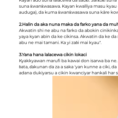
Kayan ado suna lalacewa da sauƙi. Sarƙoƙi sun
suna ƙwanƙwasawa. Kayan kwalliya masu kyau da
auduga), da kuma ƙwanƙwasawa suna kāre kowane
2.Halin da aka nuna maka da farko yana da m
Akwatin shi ne abu na farko da abokin cinikink
yaya kyan abin da ke cikinsa. Akwatin da ke d
abu ne mai tamani. Ka yi zaɓi mai kyau".
3.Yana hana lalacewa cikin lokaci
Kyakkyawan marufi ba kawai don isarwa ba ne.
ɓata, ɗakunan da za a saka 'yan kunne a ciki, 
adana dukiyarsu a cikin kwanciyar hankali har 