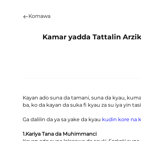
Komawa
Kamar yadda Tattalin Arzik
Kayan ado suna da tamani, suna da kyau, kuma
ba, ko da kayan da suka fi kyau za su iya yin tasir
Ga dalilin da ya sa yake da kyau
kudin kore na 
1.Kariya Tana da Muhimmanci