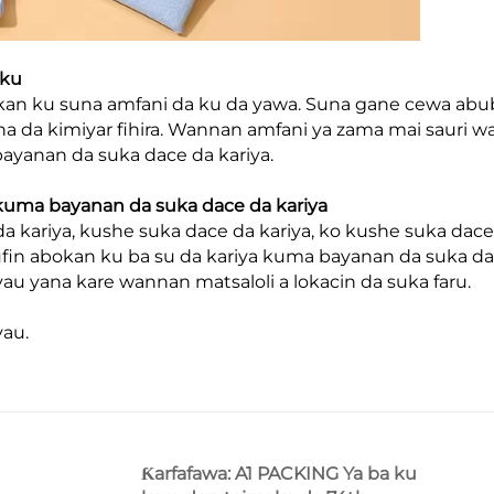
 ku
abokan ku suna amfani da ku da yawa. Suna gane cewa a
una da kimiyar fihira. Wannan amfani ya zama mai sauri w
ayanan da suka dace da kariya.
a kuma bayanan da suka dace da kariya
da kariya, kushe suka dace da kariya, ko kushe suka dace
nufin abokan ku ba su da kariya kuma bayanan da suka d
kyau yana kare wannan matsaloli a lokacin da suka faru.
yau.
Ƙarfafawa: A1 PACKING Ya ba ku