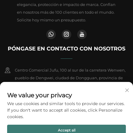
elegancia, protección e impacto de marca. Confían
en nosotros más de 100 clientes en todo el mundo.
Solicite hoy mismo un presupuesto.
PÓNGASE EN CONTACTO CON NOSOTROS
Centro Comercial Jufu, 100 al sur de la carretera Wenwen,
pueblo de Dengwei, ciudad de Dongguan, provincia de
Guangdong, China
We value your privacy
+86-18802602550
We use cookies and similar tools to provide our services.
If you don't want to accept all cookies, click Personalize
[email protected]
cookies.
Accept all
Derechos de autor © 2026 A1 Packing Co., Ltd. Todos los derechos