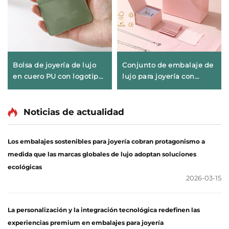
Bolsa de joyería de lujo
Conjunto de embalaje de
en cuero PU con logotipo
lujo para joyería con
personalizado, monedero
logotipo personalizado,
exprimible con abertura
caja para collares, anillos
metálica de resorte y
y pendientes junto con
Noticias de actualidad
organizador para lápiz
bolsa de papel, conjunto
labial para embalaje de
personalizado de cajas
Los embalajes sostenibles para joyería cobran protagonismo a
joyería
para joyería al por mayor
medida que las marcas globales de lujo adoptan soluciones
ecológicas
2026-03-15
La personalización y la integración tecnológica redefinen las
experiencias premium en embalajes para joyería