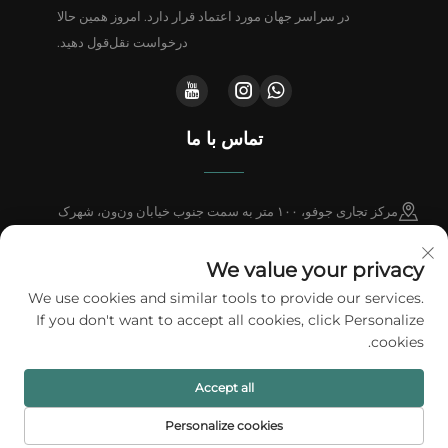
در سراسر جهان مورد اعتماد قرار دارد. امروز همین حالا
درخواست نقل‌قول دهید.
تماس با ما
مرکز تجاری جوفو، ۱۰۰ متر به سمت جنوب خیابان ون‌ون، شهرک
دنگ‌وِی، شهر دونگ‌گوان، استان قوانگ‌دونگ، چین
We value your privacy
+86-18802602550
We use cookies and similar tools to provide our services.
If you don't want to accept all cookies, click Personalize
[email protected]
cookies.
Accept all
کلیه حقوق این محتوا محفوظ است © ۲۰۲۶ شرکت بسته‌بندی A1، محدوده.
سیاست
حفظ حریم خصوصی
Personalize cookies