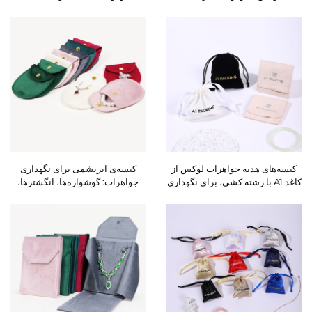
A1Jewelry، مقاوم در برابر ضربه،
کیسه‌ای لوکس به رنگ صورتی با
برای انگشترها، دستبندها و گردنبندها
درپوش، کیسه بسته‌بندی گوشواره و
– بسته‌بندی هدیه
گردنبند از جنس سوئد، قابل تنظیم
بر اساس اندازه دلخواه
کیسه‌های هدیه جواهرات لوکس از
کیسه‌ی ابریشمی برای نگهداری
کاغذ A1 با رشته کشی، برای نگهداری
جواهرات: گوشواره‌ها، انگشترها،
حلقه‌ها، گردنبندها و دستبندها؛ قابل
آویزها، دستبندها و گردنبندها؛ کیسه‌ی
چاپ در رنگ‌های CMYK/پانتون و با
قابل حمل با دکمه‌ی فشاری
لوگوی برجسته‌شده