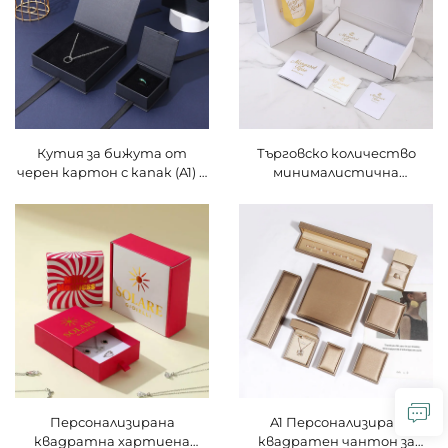
панделка-връзка за
сертифицирана от FSC
куфарчета за огърлици и
пръстени
Кутия за бижута от
Търговско количество
черен картон с капак (A1) и
минималистична
персонализиран логотип –
изтегляща се кутия за
кутии за огърлици,
бижута за огърлици |
пръстени и гривни с
персонализирана
индивидуални размер и
хартиена кутия с
форма, с ембосирано/
фирмено оформление и
дебосирано логотип
вградена подложка за
бутик магазини
Персонализирана
A1 Персонализиран
квадратна хартиена
квадратен чантон за