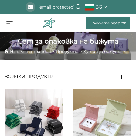
BG
[email protected]
Получете оферта
Сет за опаковка на бижута
Начална страница
>
Продукти
>
Кутии за бижута
>
Сет
ВСИЧКИ ПРОДУКТИ