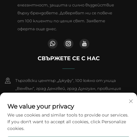
елегантност, защита и силно въздействие
върху брендовете. Доверяват ни се повече
от 100 клиенти по целия свят. Заявете
оферта още днес.
СВЪРЖЕТЕ СЕ С НАС
Търговски център „Джуфу“, 100 южно от улица
„Венвън“, град Денгвей, град Дунгуан, провинция
Гуандун, Китай
We value your privacy
+86-18802602550
We use cookies and similar tools to provide our services.
If you don't want to accept all cookies, click Personalize
[email protected]
cookies.