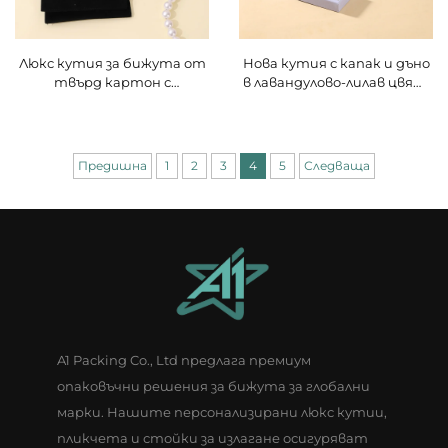
Люкс кутия за бижута от
Нова кутия с капак и дъно
твърд картон с
в лавандулово-лилав цвят,
персонализирано лого, в
правоъгълна, с просто
стил „чекмедже“, кутия за
оформление, кутия за
съхранение на бижута с
опаковане на бижута за
панделка за дръжка,
съхранение на пръстени и
Предишна
1
2
3
4
5
Следваща
опаковка за огърлици и
огърлици
пръстени
A1 Packing Co., Ltd предлага премиум
опаковъчни решения за бижута за глобални
марки. Нашите персонализирани люкс кутии,
пликчета и стойки за излагане осигуряват