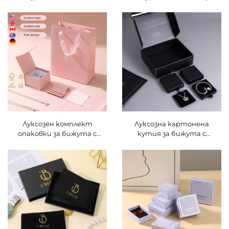
кутия за подаръци за
бижута от PU кожа за
бижута с лого, твърда
сватби, преносим и
опаковка за изпращане на
подходящ за пътуване, за
огърлици, пръстени и
съхранение на пръстени,
подвески, люкс кутия за
огърлици и гривни,
съхранение с чекмедже
опаковка
Луксозен комплект
Луксозна картонена
опаковки за бижута с
кутия за бижута с
персонализиран лого,
изтеглящо се дъно и
кутии за огърлици,
персонализиран лого,
пръстени и обеци заедно с
кутия-чекмедже с
хартиена торбичка,
панделка за дръжка за
търговия на едро,
опаковане на огърлици,
персонализиран комплект
пръстени, обеци и гривни
кутии за бижута на едро