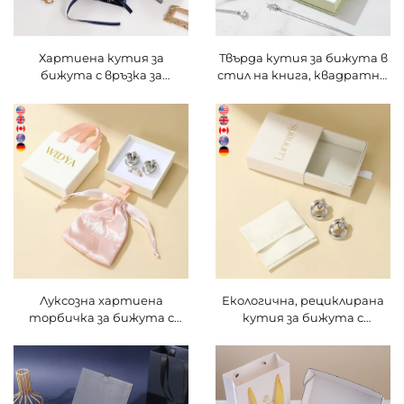
Хартиена кутия за
Твърда кутия за бижута в
бижута с връзка за
стил на книга, квадратна,
затваряне за опаковане на
с магнитно затваряне, за
ограждения, обеци, гривни
пръстени и ограждения,
и пръстени, подаръчна
от картон и хартия, за
кутия, сива пяна,
подаръчно опаковане,
персонализиран размер и
кутии за Хелоуин с логото
форма
Луксозна хартиена
Екологична, рециклирана
торбичка за бижута с
кутия за бижута с
персонализиран лого и
чекмедже и
текстурирана
персонализиран логотип –
повърхност, с ръчен
устойчива твърда
дръжка | Премиум
картонена опаковка за
хартиена торбичка с
пръстени и огърлици,