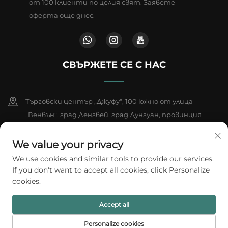
от 100 клиенти по целия свят. Заявете
оферта още днес.
СВЪРЖЕТЕ СЕ С НАС
Търговски център „Джуфу“, 100 южно от улица
„Венвън“, град Денгвей, град Дунгуан, провинция
Гуандун, Китай
We value your privacy
+86-18802602550
We use cookies and similar tools to provide our services.
If you don't want to accept all cookies, click Personalize
[email protected]
cookies.
Accept all
© 2026 A1 Packing Co., Ltd. Всички права запазени.
Политика за
поверителност
Personalize cookies