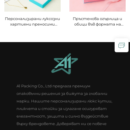
Персонализирани луксозни
Пръстенова огърлица и
хартиени преносими
обици във формата на
малки кутии за опаковане
цветя от сапун с
на обеци, огърлици и
правоъгълна форма, с
гривни – бижута, в цвят
връзка за затваряне,
CMYK/Пантон, с релефен/
романтични и елегантни,
инверсиен логотип
с релефно изображение,
подарък за бижута за Деня
на влюбените
A1 Packing Co., Ltd предлага премиум
опаковъчни решения за бижута за глобални
марки. Нашите персонализирани люкс кутии,
пликчета и стойки за излагане осигуряват
елегантност, защита и силно въздействие
върху брендовете. Доверяват ни се повече