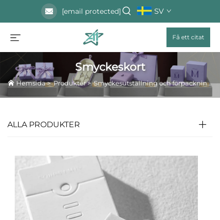
SV
[email protected]
Få ett citat
Smyckeskort
Hemsida
>
Produkter
>
Smyckesutställning och förpackningstillbehör
ALLA PRODUKTER