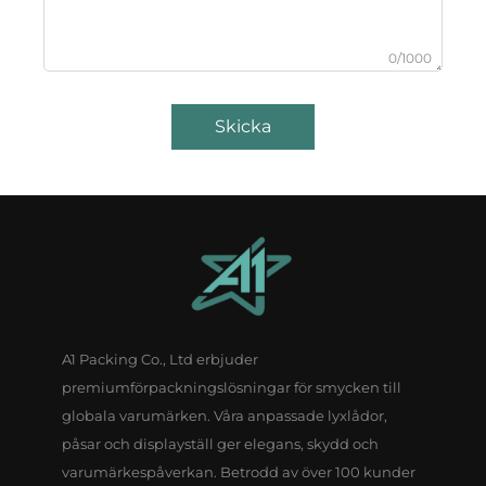
0/1000
Skicka
A1 Packing Co., Ltd erbjuder
premiumförpackningslösningar för smycken till
globala varumärken. Våra anpassade lyxlådor,
påsar och displayställ ger elegans, skydd och
varumärkespåverkan. Betrodd av över 100 kunder