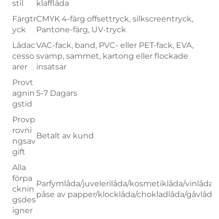
stil
klafflåda
Färgtr
CMYK 4-färg offsettryck, silkscreentryck,
yck
Pantone-färg, UV-tryck
Lådac
VAC-fack, band, PVC- eller PET-fack, EVA,
cesso
svamp, sammet, kartong eller flockade
arer
insatsar
Provt
agnin
5-7 Dagars
gstid
Provp
rovni
Betalt av kund
ngsav
gift
Alla
förpa
Parfymlåda/juvelerilåda/kosmetiklåda/vinlåda/
cknin
påse av papper/klocklåda/chokladlåda/gåvlåda
gsdes
igner