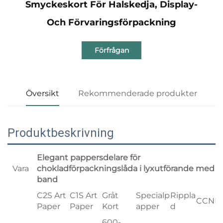
Smyckeskort För Halskedja, Display-
Och Förvaringsförpackning
Förfrågan
Översikt
Rekommenderade produkter
Produktbeskrivning
Elegant pappersdelare för
Vara
chokladförpackningslåda i lyxutförande med
band
C2S Art
C1S Art
Gråt
Specialp
Rippla
CCNB
Paper
Paper
Kort
apper
d
600-