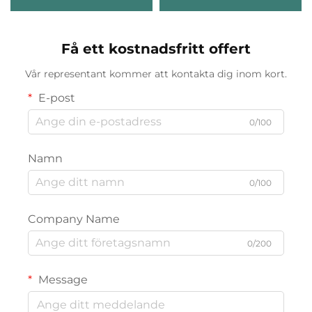
anpassat logotyp och
halsband, till salu i parti –
hängslenklipp, mjuk
personlig märkning på
förvaringspåse för
papperslåda med
Få ett kostnadsfritt offert
pendants, anti-
insatskudde för butiker
färgförlust-påse
med exklusiv utbud
Vår representant kommer att kontakta dig inom kort.
E-post
0/100
Namn
0/100
Company Name
0/200
Message