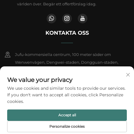
världen över. Begär ett offertförslag idag.
KONTAKTA OSS
Jufu-kommersiella centrum, 100 meter söder om
Wenwenvägen, Dengwei-staden, Dongguan-staden,
provinsen Guangdong, Kina
We value your privacy
+86-18802602550
We use cookies and similar tools to provide our services.
If you don't want to accept all cookies, click Personalize
[email protected]
cookies.
Accept all
Upphovsrätt © 2026 A1 Packing Co., Ltd. Alla rättigheter förbehållna.
Integritetspolicy
Personalize cookies