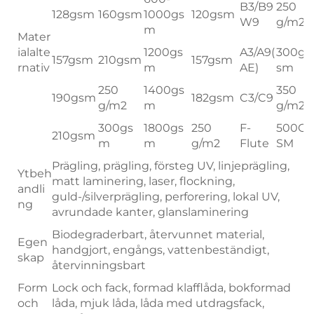
B3/B9
250
128gsm
160gsm
1000gs
120gsm
W9
g/m2
m
Mater
ialalte
1200gs
A3/A9(
300g
157gsm
210gsm
157gsm
rnativ
m
AE)
sm
250
1400gs
350
190gsm
182gsm
C3/C9
g/m2
m
g/m2
300gs
1800gs
250
F-
500G
210gsm
m
m
g/m2
Flute
SM
Prägling, prägling, försteg UV, linjeprägling,
Ytbeh
matt laminering, laser, flockning,
andli
guld-/silverprägling, perforering, lokal UV,
ng
avrundade kanter, glanslaminering
Biodegraderbart, återvunnet material,
Egen
handgjort, engångs, vattenbeständigt,
skap
återvinningsbart
Form
Lock och fack, formad klafflåda, bokformad
och
låda, mjuk låda, låda med utdragsfack,