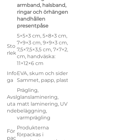
armband, halsband,
ringar och örhängen,
handhållen
presentpåse
5×5×3 cm, 5×8×3 cm,
7×9×3 cm, 9×9×3 cm,
Sto
7,5×7,5×3,5 cm, 7×7×2,5
rlek
cm, handväska:
11×12×6 cm
Info
EVA, skum och siden.
ga
Sammet, papp, plast
Prägling,
Avsl
glanslaminering,
uta
matt laminering, UV-
nde
beläggning,
varmprägling
Produkterna
För
förpackas i
pac