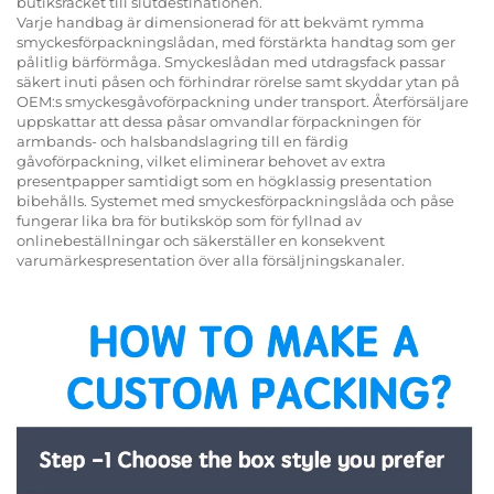
butiksräcket till slutdestinationen.
Varje handbag är dimensionerad för att bekvämt rymma
smyckesförpackningslådan, med förstärkta handtag som ger
pålitlig bärförmåga. Smyckeslådan med utdragsfack passar
säkert inuti påsen och förhindrar rörelse samt skyddar ytan på
OEM:s smyckesgåvoförpackning under transport. Återförsäljare
uppskattar att dessa påsar omvandlar förpackningen för
armbands- och halsbandslagring till en färdig
gåvoförpackning, vilket eliminerar behovet av extra
presentpapper samtidigt som en högklassig presentation
bibehålls. Systemet med smyckesförpackningslåda och påse
fungerar lika bra för butiksköp som för fyllnad av
onlinebeställningar och säkerställer en konsekvent
varumärkespresentation över alla försäljningskanaler.