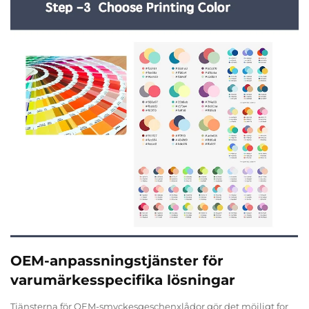
OEM-anpassningstjänster för
varumärkesspecifika lösningar
Tjänsterna för OEM-smyckesgeschenxlådor gör det möjligt for