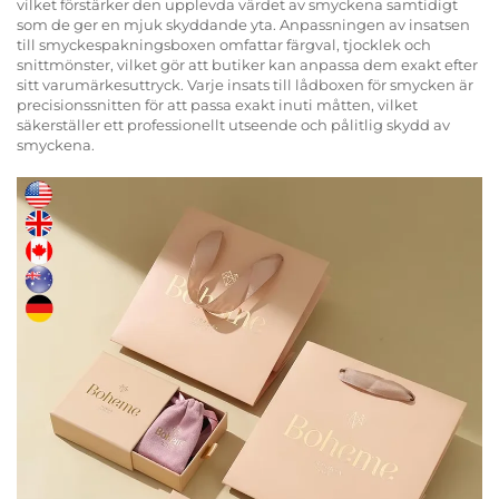
vilket förstärker den upplevda värdet av smyckena samtidigt
som de ger en mjuk skyddande yta. Anpassningen av insatsen
till smyckespakningsboxen omfattar färgval, tjocklek och
snittmönster, vilket gör att butiker kan anpassa dem exakt efter
sitt varumärkesuttryck. Varje insats till lådboxen för smycken är
precisionssnitten för att passa exakt inuti måtten, vilket
säkerställer ett professionellt utseende och pålitlig skydd av
smyckena.