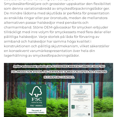
Smyckesåterförsäljare och grossister uppskattar den flexibilitet
som denna variationsbredd av smyckesförpackningslådor ger.
De mindre lådorna med skjutlåda är perfekta för presentation
av enskilda ringar eller par öronstuds, medan de mellanstora
alternativen passar halskedjor med pendants och
charmarmband. Större OEM-gåvoaskar för smycken erbjuder
tillräckligt med inre volym för smyckessets med flera delar eller
pålitliga halskedjor. Varje storlek på låda för förvaring av
armband och halskedjor har samma höga kvalitet i
konstruktionen och pålitlig skjutmekanism, vilket säkerställer
en konsekvent varumärkespresentation över hela din
lagerhållning av smyckesförpackningslådor.