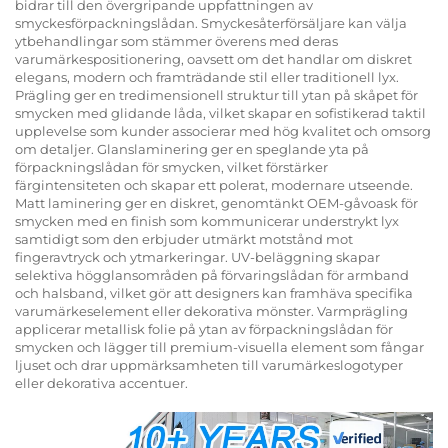
bidrar till den övergripande uppfattningen av
smyckesförpackningslådan. Smyckesåterförsäljare kan välja
ytbehandlingar som stämmer överens med deras
varumärkespositionering, oavsett om det handlar om diskret
elegans, modern och framträdande stil eller traditionell lyx.
Prägling ger en tredimensionell struktur till ytan på skåpet för
smycken med glidande låda, vilket skapar en sofistikerad taktil
upplevelse som kunder associerar med hög kvalitet och omsorg
om detaljer. Glanslaminering ger en speglande yta på
förpackningslådan för smycken, vilket förstärker
färgintensiteten och skapar ett polerat, modernare utseende.
Matt laminering ger en diskret, genomtänkt OEM-gåvoask för
smycken med en finish som kommunicerar understrykt lyx
samtidigt som den erbjuder utmärkt motstånd mot
fingeravtryck och ytmarkeringar. UV-beläggning skapar
selektiva högglansområden på förvaringslådan för armband
och halsband, vilket gör att designers kan framhäva specifika
varumärkeselement eller dekorativa mönster. Varmprägling
applicerar metallisk folie på ytan av förpackningslådan för
smycken och lägger till premium-visuella element som fångar
ljuset och drar uppmärksamheten till varumärkeslogotyper
eller dekorativa accentuer.