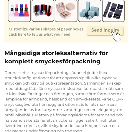
Mångsidiga storleksalternativ för
komplett smyckesförpackning
Denna serie smyckesförpackningslådor erbjuder flera
storlekskonfigurationer för att anpassa sig till olika typer av
smycken och krav på butikspresentation. Samlingen av skåp
med utdragslåda för smycken inkluderar kompakta mått som
är idealiska för ringar och örhängen, samt större format som är
lämpliga för armband, halsband och smyckessets. Varje OEM-
smyckesgåvoluta har noggrant utformats för att maximera
utnyttjandet av inre utrymme samtidigt som en elegant yttre
profil bibehålls. Måtten på förvaringslådorna för armband och
halsband säkerställer att smyckena ligger säkert inuti utan
överdriven rörelse, vilket skyddar delikata kedjor, fästen och
ädelstenar under förvaring och transport.