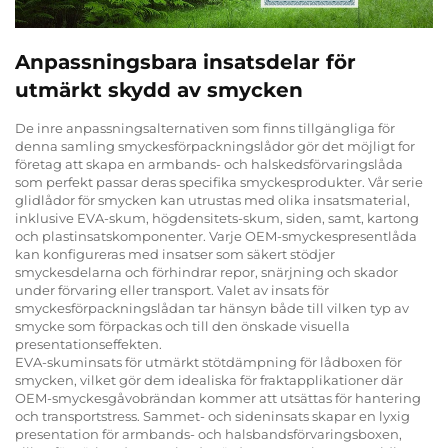
Anpassningsbara insatsdelar för
utmärkt skydd av smycken
De inre anpassningsalternativen som finns tillgängliga för
denna samling smyckesförpackningslådor gör det möjligt for
företag att skapa en armbands- och halskedsförvaringslåda
som perfekt passar deras specifika smyckesprodukter. Vår serie
glidlådor för smycken kan utrustas med olika insatsmaterial,
inklusive EVA-skum, högdensitets-skum, siden, samt, kartong
och plastinsatskomponenter. Varje OEM-smyckespresentlåda
kan konfigureras med insatser som säkert stödjer
smyckesdelarna och förhindrar repor, snärjning och skador
under förvaring eller transport. Valet av insats för
smyckesförpackningslådan tar hänsyn både till vilken typ av
smycke som förpackas och till den önskade visuella
presentationseffekten.
EVA-skuminsats för utmärkt stötdämpning för lådboxen för
smycken, vilket gör dem idealiska för fraktapplikationer där
OEM-smyckesgåvobrändan kommer att utsättas för hantering
och transportstress. Sammet- och sideninsats skapar en lyxig
presentation för armbands- och halsbandsförvaringsboxen,