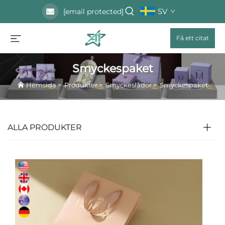
SV
[email protected]
Få ett citat
Smyckespaket
Hemsida
>
Produkter
>
Smyckeslådor
>
Smyckespaket
ALLA PRODUKTER