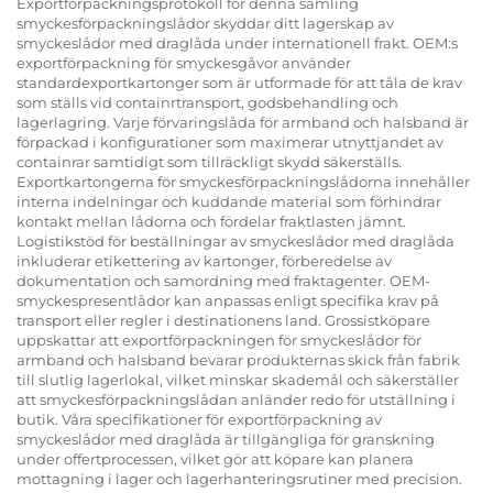
Exportförpackningsprotokoll för denna samling
smyckesförpackningslådor skyddar ditt lagerskap av
smyckeslådor med draglåda under internationell frakt. OEM:s
exportförpackning för smyckesgåvor använder
standardexportkartonger som är utformade för att tåla de krav
som ställs vid containrtransport, godsbehandling och
lagerlagring. Varje förvaringslåda för armband och halsband är
förpackad i konfigurationer som maximerar utnyttjandet av
containrar samtidigt som tillräckligt skydd säkerställs.
Exportkartongerna för smyckesförpackningslådorna innehåller
interna indelningar och kuddande material som förhindrar
kontakt mellan lådorna och fördelar fraktlasten jämnt.
Logistikstöd för beställningar av smyckeslådor med draglåda
inkluderar etikettering av kartonger, förberedelse av
dokumentation och samordning med fraktagenter. OEM-
smyckespresentlådor kan anpassas enligt specifika krav på
transport eller regler i destinationens land. Grossistköpare
uppskattar att exportförpackningen för smyckeslådor för
armband och halsband bevarar produkternas skick från fabrik
till slutlig lagerlokal, vilket minskar skademål och säkerställer
att smyckesförpackningslådan anländer redo för utställning i
butik. Våra specifikationer för exportförpackning av
smyckeslådor med draglåda är tillgängliga för granskning
under offertprocessen, vilket gör att köpare kan planera
mottagning i lager och lagerhanteringsrutiner med precision.