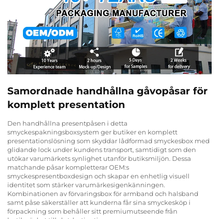
Samordnade handhållna gåvopåsar för
komplett presentation
Den handhållna presentpåsen i detta
smyckespakningsboxsystem ger butiker en komplett
presentationslösning som skyddar lådformad smyckesbox med
glidande lock under kundens transport, samtidigt som den
utökar varumärkets synlighet utanför butiksmiljön. Dessa
matchande påsar kompletterar OEM:s
smyckespresentboxdesign och skapar en enhetlig visuell
identitet som stärker varumärkesigenkänningen.
Kombinationen av förvaringsbox för armband och halsband
samt påse säkerställer att kunderna får sina smyckesköp i
förpackning som behåller sitt premiumutseende från