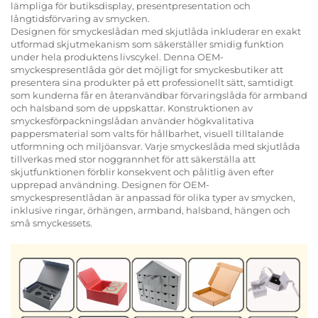
lämpliga för butiksdisplay, presentpresentation och
långtidsförvaring av smycken.
Designen för smyckeslådan med skjutlåda inkluderar en exakt
utformad skjutmekanism som säkerställer smidig funktion
under hela produktens livscykel. Denna OEM-
smyckespresentlåda gör det möjligt for smyckesbutiker att
presentera sina produkter på ett professionellt sätt, samtidigt
som kunderna får en återanvändbar förvaringslåda för armband
och halsband som de uppskattar. Konstruktionen av
smyckesförpackningslådan använder högkvalitativa
pappersmaterial som valts för hållbarhet, visuell tilltalande
utformning och miljöansvar. Varje smyckeslåda med skjutlåda
tillverkas med stor noggrannhet för att säkerställa att
skjutfunktionen förblir konsekvent och pålitlig även efter
upprepad användning. Designen för OEM-
smyckespresentlådan är anpassad för olika typer av smycken,
inklusive ringar, örhängen, armband, halsband, hängen och
små smyckessets.