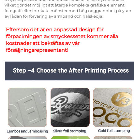
vilket gör det möjligt att återge komplexa grafiska element,
fotografi eller intrikata mönster med hög noggrannhet på ytan
av lådan för förvaring av armband och halskedja.
Eftersom det är en anpassad design för 
förpackningen av smyckessetet kommer alla 
kostnader att bekräftas av vår 
försäljningsrepresentant! 