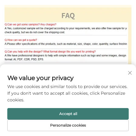
We value your privacy
We use cookies and similar tools to provide our services.
If you don't want to accept all cookies, click Personalize
cookies.
Accept all
Provservice för produktutvärdering
Personalize cookies
Exempel på tjänster som finns tillgängliga för denna serie
STARTSIDA
PRODUKTER
E-POST
TELEFON
smyckesförpackningslådor gör det möjligt for smyckesföretag