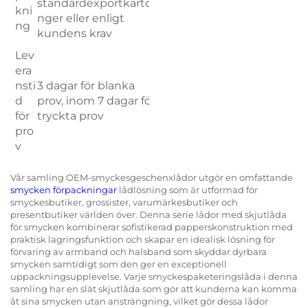
standardexportkarto
kni
nger eller enligt
ng
kundens krav
Lev
era
nsti
3 dagar för blanka
d
prov, inom 7 dagar för
för
tryckta prov
pro
v
Vår samling OEM-smyckesgeschenxlådor utgör en omfattande
smycken förpackningar
lådlösning som är utformad för
smyckesbutiker, grossister, varumärkesbutiker och
presentbutiker världen över. Denna serie lådor med skjutlåda
för smycken kombinerar sofistikerad papperskonstruktion med
praktisk lagringsfunktion och skapar en idealisk lösning för
förvaring av armband och halsband som skyddar dyrbara
smycken samtidigt som den ger en exceptionell
uppackningsupplevelse. Varje smyckespaketeringslåda i denna
samling har en slät skjutlåda som gör att kunderna kan komma
åt sina smycken utan ansträngning, vilket gör dessa lådor