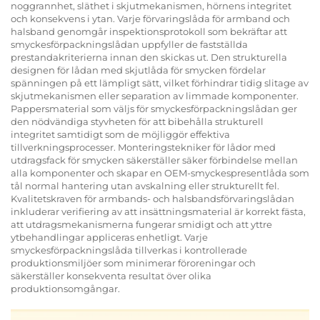
noggrannhet, släthet i skjutmekanismen, hörnens integritet
och konsekvens i ytan. Varje förvaringslåda för armband och
halsband genomgår inspektionsprotokoll som bekräftar att
smyckesförpackningslådan uppfyller de fastställda
prestandakriterierna innan den skickas ut. Den strukturella
designen för lådan med skjutlåda för smycken fördelar
spänningen på ett lämpligt sätt, vilket förhindrar tidig slitage av
skjutmekanismen eller separation av limmade komponenter.
Pappersmaterial som väljs för smyckesförpackningslådan ger
den nödvändiga styvheten för att bibehålla strukturell
integritet samtidigt som de möjliggör effektiva
tillverkningsprocesser. Monteringstekniker för lådor med
utdragsfack för smycken säkerställer säker förbindelse mellan
alla komponenter och skapar en OEM-smyckespresentlåda som
tål normal hantering utan avskalning eller strukturellt fel.
Kvalitetskraven för armbands- och halsbandsförvaringslådan
inkluderar verifiering av att insättningsmaterial är korrekt fästa,
att utdragsmekanismerna fungerar smidigt och att yttre
ytbehandlingar appliceras enhetligt. Varje
smyckesförpackningslåda tillverkas i kontrollerade
produktionsmiljöer som minimerar föroreningar och
säkerställer konsekventa resultat över olika
produktionsomgångar.