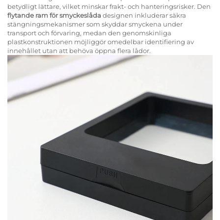
betydligt lättare, vilket minskar frakt- och hanteringsrisker. Den
flytande ram för smyckeslåda
designen inkluderar säkra
stängningsmekanismer som skyddar smyckena under
transport och förvaring, medan den genomskinliga
plastkonstruktionen möjliggör omedelbar identifiering av
innehållet utan att behöva öppna flera lådor.