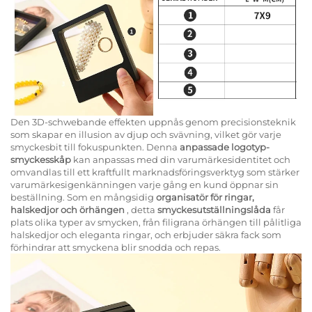
Den 3D-schwebande effekten uppnås genom precisionsteknik
som skapar en illusion av djup och svävning, vilket gör varje
smyckesbit till fokuspunkten. Denna
anpassade logotyp-
smyckesskåp
kan anpassas med din varumärkesidentitet och
omvandlas till ett kraftfullt marknadsföringsverktyg som stärker
varumärkesigenkänningen varje gång en kund öppnar sin
beställning. Som en mångsidig
organisatör för ringar,
halskedjor och örhängen
, detta
smyckesutställningslåda
får
plats olika typer av smycken, från filigrana örhängen till pålitliga
halskedjor och eleganta ringar, och erbjuder säkra fack som
förhindrar att smyckena blir snodda och repas.