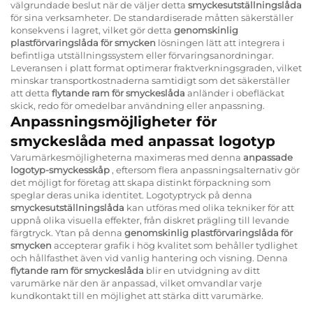
välgrundade beslut när de väljer detta
smyckesutställningslåda
för sina verksamheter. De standardiserade måtten säkerställer
konsekvens i lagret, vilket gör detta
genomskinlig
plastförvaringslåda för smycken
lösningen lätt att integrera i
befintliga utställningssystem eller förvaringsanordningar.
Leveransen i platt format optimerar fraktverkningsgraden, vilket
minskar transportkostnaderna samtidigt som det säkerställer
att detta
flytande ram för smyckeslåda
anländer i obefläckat
skick, redo för omedelbar användning eller anpassning.
Anpassningsmöjligheter för
smyckeslåda med anpassat logotyp
Varumärkesmöjligheterna maximeras med denna
anpassade
logotyp-smyckesskåp
, eftersom flera anpassningsalternativ gör
det möjligt for företag att skapa distinkt förpackning som
speglar deras unika identitet. Logotyptryck på denna
smyckesutställningslåda
kan utföras med olika tekniker för att
uppnå olika visuella effekter, från diskret prägling till levande
färgtryck. Ytan på denna
genomskinlig plastförvaringslåda för
smycken
accepterar grafik i hög kvalitet som behåller tydlighet
och hållfasthet även vid vanlig hantering och visning. Denna
flytande ram för smyckeslåda
blir en utvidgning av ditt
varumärke när den är anpassad, vilket omvandlar varje
kundkontakt till en möjlighet att stärka ditt varumärke.