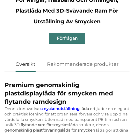
Plastlåda Med 3D-Svävande Ram För
Utställning Av Smycken
Förfrågan
Översikt
Rekommenderade produkter
Premium genomskinlig
plastdisplaylåda för smycken med
flytande ramdesign
Denna innovativa
smyckenutställning
låda
erbjuder en elegant
och praktisk lösning för att organisera, förvara och visa upp dina
värdefulla smycken. Utformad med transparent PE-film och en
unik 3D
flytande ram för smyckeslåda
struktur, denna
genomskinlig plastförvaringslåda för smycken
låda gör att dina