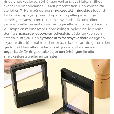
ringar, halskedjor och örhängen verkar sväva i luften, vilket
skapar en imponerande visuell presentation. Den kompakta
storleken 7×9 cm gör denna
smyckesutställningslåda
idealisk
för butiksdisplayer, presentförpackning eller personliga
samlingar. Oavsett om du är en smyckesbutik som söker
professionella presentationslösningar eller ett varumärke som
vill skapa en minnesvärd uppackningsupplevelse, levererar
denna
anpassade logotyp-smyckesskåp
både funktion och
estetiskt uttryck. Den
flytande ram för smyckeslåda
designen
skyddar dina föremål mot damm och skador samtidigt som den
ger full sikt från alla vinklar, vilket gör den till en perfekt
organisatör för ringar, halskedjor och örhängen
för alla
smyckesföretag eller entusiaster.