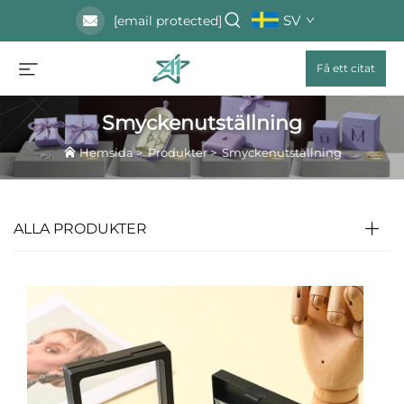
SV
[email protected]
Få ett citat
Smyckenutställning
Hemsida
>
Produkter
>
Smyckenutställning
ALLA PRODUKTER