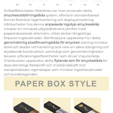
Driftseffektiviteten förbättras när man använder detta
smyckesutställningslåda
system, eftersom standardiserad
format förenklar lagerhantering och displayanordning.
Hållbarheten hos denna
anpassade logotyp-smyckesskåp
innebär en minskad utbytesfrekvens jämfört med
pappersbaserade alternativ, vilket sänker långsiktiga
förpackningskostnader. Återförsäljare uppskattar hur detta
genomskinlig plastförvaringslåda för smycken
lösning minskar
stöld och skador vid hantering tack vare sin säkra stängning och
skyddande konstruktion, samtidigt som genomskinligheten
bevarar utforskningserfarenheten som driver impulsinköp.
Distributörer uppskattar detta
flytande ram för smyckeslåda
för
dess lättviktiga fraktprofil och motståndskraft mot
transportskador, egenskaper som minskar logistikkostnader
och kundklaganden.