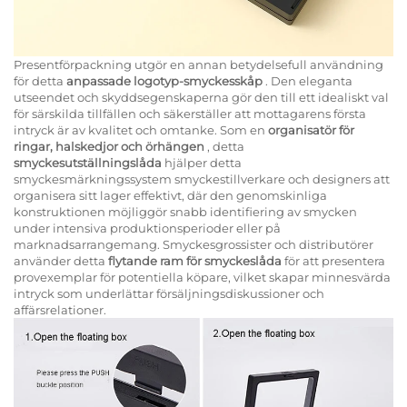
Presentförpackning utgör en annan betydelsefull användning
för detta
anpassade logotyp-smyckesskåp
. Den eleganta
utseendet och skyddsegenskaperna gör den till ett idealiskt val
för särskilda tillfällen och säkerställer att mottagarens första
intryck är av kvalitet och omtanke. Som en
organisatör för
ringar, halskedjor och örhängen
, detta
smyckesutställningslåda
hjälper detta
smyckesmärkningssystem smyckestillverkare och designers att
organisera sitt lager effektivt, där den genomskinliga
konstruktionen möjliggör snabb identifiering av smycken
under intensiva produktionsperioder eller på
marknadsarrangemang. Smyckesgrossister och distributörer
använder detta
flytande ram för smyckeslåda
för att presentera
provexemplar för potentiella köpare, vilket skapar minnesvärda
intryck som underlättar försäljningsdiskussioner och
affärsrelationer.