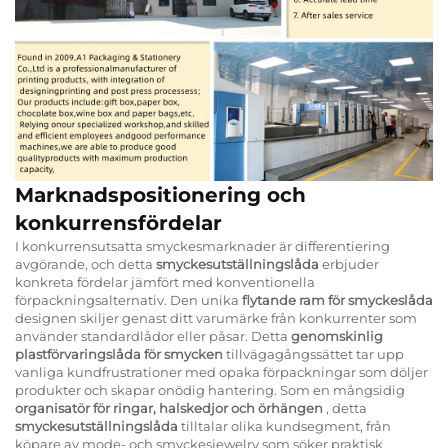
Marknadspositionering och
konkurrensfördelar
I konkurrensutsatta smyckesmarknader är differentiering
avgörande, och detta
smyckesutställningslåda
erbjuder
konkreta fördelar jämfört med konventionella
förpackningsalternativ. Den unika
flytande ram för smyckeslåda
designen skiljer genast ditt varumärke från konkurrenter som
använder standardlådor eller påsar. Detta
genomskinlig
plastförvaringslåda för smycken
tillvägagångssättet tar upp
vanliga kundfrustrationer med opaka förpackningar som döljer
produkter och skapar onödig hantering. Som en mångsidig
organisatör för ringar, halskedjor och örhängen
, detta
smyckesutställningslåda
tilltalar olika kundsegment, från
köpare av mode- och smyckesjewelry som söker praktisk