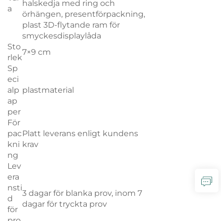
halskedja med ring och
a
örhängen, presentförpackning,
plast 3D-flytande ram för
smyckesdisplaylåda
Sto
7×9 cm
rlek
Sp
eci
alp
plastmaterial
ap
per
För
pac
Platt leverans enligt kundens
kni
krav
ng
Lev
era
nsti
3 dagar för blanka prov, inom 7
d
dagar för tryckta prov
för
pro