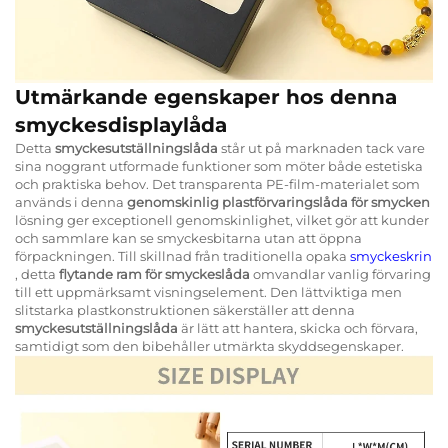
Utmärkande egenskaper hos denna
smyckesdisplaylåda
Detta
smyckesutställningslåda
står ut på marknaden tack vare
sina noggrant utformade funktioner som möter både estetiska
och praktiska behov. Det transparenta PE-film-materialet som
används i denna
genomskinlig plastförvaringslåda för smycken
lösning ger exceptionell genomskinlighet, vilket gör att kunder
och sammlare kan se smyckesbitarna utan att öppna
förpackningen. Till skillnad från traditionella opaka
smyckeskrin
, detta
flytande ram för smyckeslåda
omvandlar vanlig förvaring
till ett uppmärksamt visningselement. Den lättviktiga men
slitstarka plastkonstruktionen säkerställer att denna
smyckesutställningslåda
är lätt att hantera, skicka och förvara,
samtidigt som den bibehåller utmärkta skyddsegenskaper.