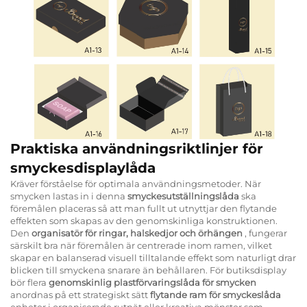
Praktiska användningsriktlinjer för
smyckesdisplaylåda
Kräver förståelse för optimala användningsmetoder. När
smycken lastas in i denna
smyckesutställningslåda
ska
föremålen placeras så att man fullt ut utnyttjar den flytande
effekten som skapas av den genomskinliga konstruktionen.
Den
organisatör för ringar, halskedjor och örhängen
, fungerar
särskilt bra när föremålen är centrerade inom ramen, vilket
skapar en balanserad visuell tilltalande effekt som naturligt drar
blicken till smyckena snarare än behållaren. För butiksdisplay
bör flera
genomskinlig plastförvaringslåda för smycken
anordnas på ett strategiskt sätt
flytande ram för smyckeslåda