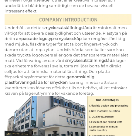
enheter i organiserade rutnät eller kreativa mönster som
underlättar bläddring samtidigt som de bevarar visuell
intressant effekt.
Underhåll av detta
smyckesutställningslåda
är minimalt men
viktigt för att bevara dess tydlighet och utseende. Plastytan på
detta
anpassade logotyp-smyckesskåp
kan rengöras försiktigt
med mjuka, fläskfria tyger för att ta bort fingeravtryck och
damm utan att repa ytan. Undvik hårda kemikalier som kan
skada tryckta logotypers eller göra det transparenta materialet
matt. Vid förvaring av oanvänt
smyckesutställningslåda
lager
ska enheterna förvaras i svala, torra miljöer borta från direkt
solljus för att förhindra materialförslitning. Den platta
förpackningsformatet för detta
genomskinlig
plastförvaringslåda för smycken
lösning innebär att stora
kvantiteter kan förvaras effektivt tills de behövs, vilket minskar
kraven på lagerutrymme för växande företag.