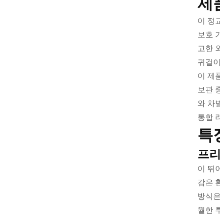
제
이 정
보호 
고한 
귀걸이
이 제
보관 
와 차
통합 
특
프리
이 뛰
감은 
방식은
월한 