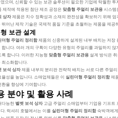
였으며, 신뢰할 수 있는 보관 솔루션이 필요한 기업에 탁월한 투
품 제작에 적용된 첨단 제조 공정은
맞춤형 주얼리 보관용
시스템은
석 상자
제품은 치수 정확성과 소재의 완전성을 확보하기 위해 엄격
 뛰어난 제작 기술은 국제적 품질 기준을 초월하는 제품을 제공
형 보관 설계
린더형 주얼리 정리함
제품의 신중하게 설계된 내부 배치는 저장
 합니다. 여러 개의 구획이 다양한 유형의 주얼리를 과밀하지 않
도록 합니다. 이러한 지능형
맞춤형 주얼리 보관용
설계 방식은 취
 최소화합니다.
벳 보석 상자
제품 내부의 분리판 전략적 배치는 서로 다른 주얼리
효율성을 높입니다. 소매업체들은 이
실린더형 주얼리 정리함
제품
전환율 향상에 기여합니다.
용 분야 및 활용 사례
재다능한
벨벳 보석 상자
고급 주얼리 소매업부터 기업용 기프트 
다. 럭셔리 호텔에서는 이를
실린더형 주얼리 정리함
숙박객에게 