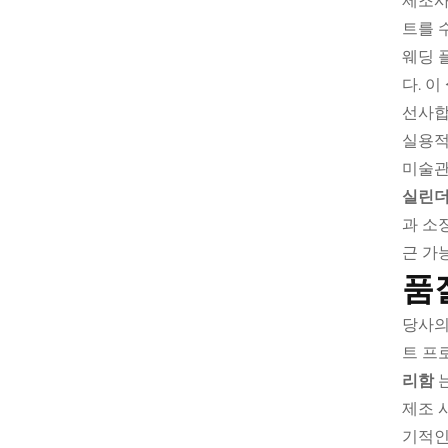
제조사
트를 
웨딩 
다. 이
선사합
실용적
미술관
실린더
과 소
근 가
품
당사의
트 프
리함
제조 
기적인