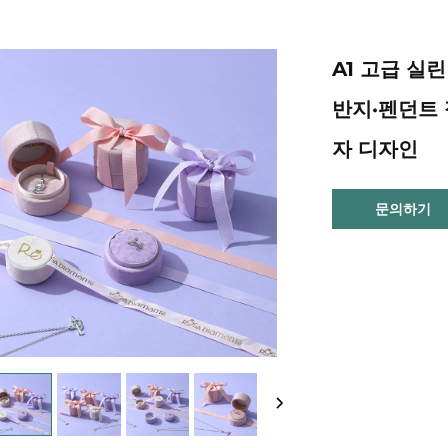
A1 고급 실
반지·펜던트 
자 디자인
문의하기