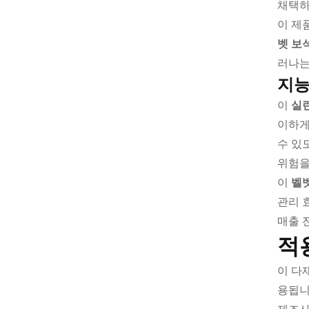
채택하
이 제
벳 보
러나는
지능
이
실
이하게
수 있
위험을
이
벨
관리 
매출 
적
이 다
용됩니