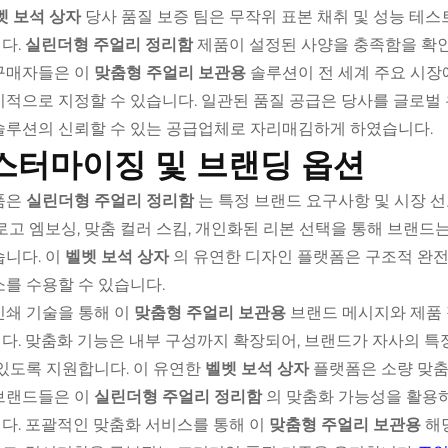
벳 보석 상자
당사 품질 보증 팀은 무작위 표본 채취 및 성능 테
다.
실린더형 주얼리 정리함
제품이 설정된 사양을 충족함을 확
구매자들은 이
맞춤형 주얼리 보관용
솔루션이 전 세계 주요 시장
시적으로 지정할 수 있습니다. 일관된 품질 공급은 당사를 글로
솔루션의 신뢰할 수 있는 공급업체로 자리매김하게 하였습니다.
스터마이징 및 브랜딩 옵션
품은
실린더형 주얼리 정리함
는 특정 브랜드 요구사항 및 시장
 로고 엠보싱, 맞춤 컬러 스킴, 개인화된 리본 선택을 통해 브랜
습니다. 이
벨벳 보석 상자
의 유연한 디자인 플랫폼은 구조적 완
소를 수용할 수 있습니다.
인쇄 기술을 통해 이
맞춤형 주얼리 보관용
브랜드 메시지와 제품
다. 맞춤화 기능은 내부 구성까지 확장되어, 브랜드가 자사의 특
 있도록 지원합니다. 이 유연한
벨벳 보석 상자
플랫폼은 소량 맞춤
브랜드들은 이
실린더형 주얼리 정리함
의 맞춤화 가능성을 활용
다. 포괄적인 맞춤화 서비스를 통해 이
맞춤형 주얼리 보관용
해