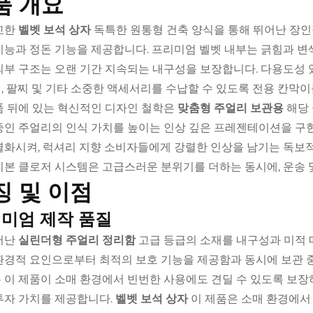
품 개요
교한
벨벳 보석 상자
독특한 원통형 건축 양식을 통해 뛰어난 장인
기능과 정돈 기능을 제공합니다. 프리미엄 벨벳 내부는 긁힘과 변
외부 구조는 오랜 기간 지속되는 내구성을 보장합니다. 다용도성
, 팔찌 및 기타 소중한 액세서리를 수납할 수 있도록 전용 칸막
품 뒤에 있는 혁신적인 디자인 철학은
맞춤형 주얼리 보관용
해당
중인 주얼리의 인식 가치를 높이는 인상 깊은 프레젠테이션을 구현
별화시켜, 럭셔리 지향 소비자들에게 강렬한 인상을 남기는 독보
리본 클로저 시스템은 고급스러운 분위기를 더하는 동시에, 운송 
징 및 이점
미엄 제작 품질
어난
실린더형 주얼리 정리함
고급 등급의 소재를 내구성과 미적 
환경적 요인으로부터 최적의 보호 기능을 제공함과 동시에 보관 
 이 제품이 소매 환경에서 빈번한 사용에도 견딜 수 있도록 보장하
투자 가치를 제공합니다.
벨벳 보석 상자
이 제품은 소매 환경에서