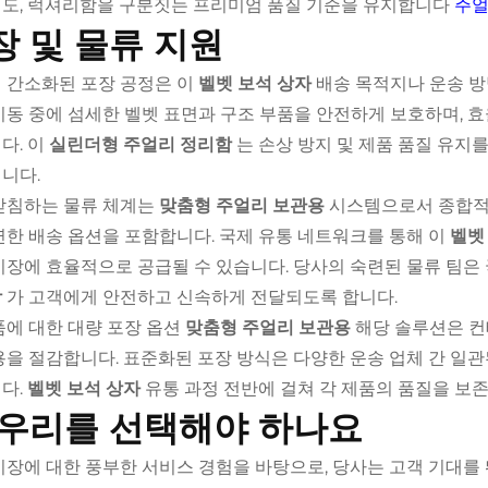
도, 럭셔리함을 구분짓는 프리미엄 품질 기준을 유지합니다
주얼
장 및 물류 지원
 간소화된 포장 공정은 이
벨벳 보석 상자
배송 목적지나 운송 방
이동 중에 섬세한 벨벳 표면과 구조 부품을 안전하게 보호하며, 
다. 이
실린더형 주얼리 정리함
는 손상 방지 및 제품 품질 유
니다.
받침하는 물류 체계는
맞춤형 주얼리 보관용
시스템으로서 종합적인
연한 배송 옵션을 포함합니다. 국제 유통 네트워크를 통해 이
벨벳
시장에 효율적으로 공급될 수 있습니다. 당사의 숙련된 물류 팀은
함
가 고객에게 안전하고 신속하게 전달되도록 합니다.
품에 대한 대량 포장 옵션
맞춤형 주얼리 보관용
해당 솔루션은 컨
용을 절감합니다. 표준화된 포장 방식은 다양한 운송 업체 간 일
다.
벨벳 보석 상자
유통 과정 전반에 걸쳐 각 제품의 품질을 보
 우리를 선택해야 하나요
시장에 대한 풍부한 서비스 경험을 바탕으로, 당사는 고객 기대