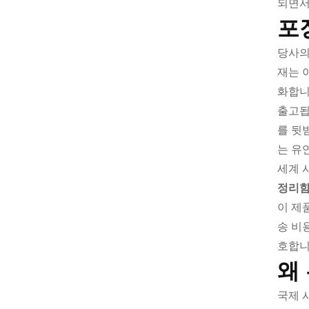
되면서
포
당사의
재는 
화합니
출고됩
를 뒷
는 유
세계 
정리
이 제
송 비
호합니
왜
국제 