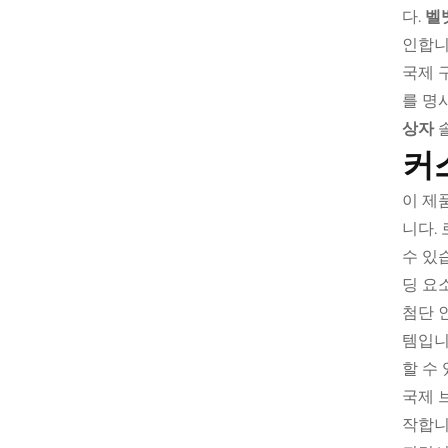
다.
벨
인합니
국제 
를 명
상자
커
이 제
니다.
수 있
딩 요
첨단 
템입니
할 수
국제 
작합니