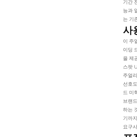
기간 
능과 
는 기
사
이 주
이딩 
을 제
스팟 U
주얼리
선호도
드 미
브랜드
하는 
기까지
요구사