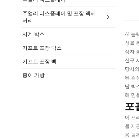
주얼리 디스플레이 및 포장 액세
서리
시계 박스
A1 
성을 
기프트 포장 박스
상자 
신구 
기프트 포장 백
당사의
종이 가방
된 검
납 박
해 믿
포
이 프
을 제
용 골