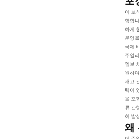
포
이 보
함합니
하게 
운영을
국제 
주얼리
엠보 
원하여
재고 
력이 
을 포
류 관
히 발
왜
이 주