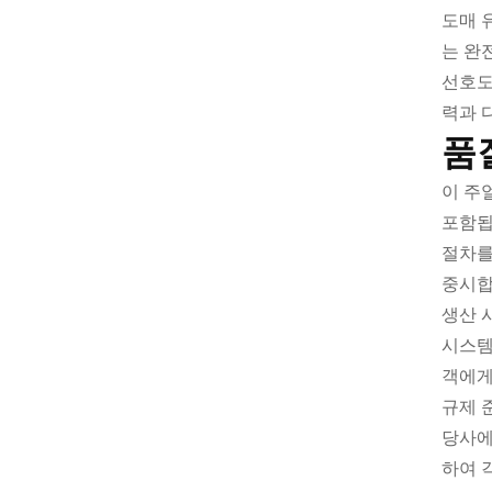
도매 
는 완
선호도
력과 
품
이 주
포함됩
절차를
중시합
생산 
시스템
객에게
규제 
당사에
하여 