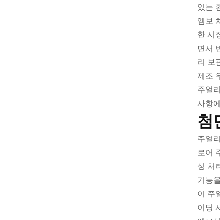
있는 
엠보 
한 시
면서 
리 보
제조 
주얼리
사항에
첨
주얼리
로어 
싱 처
기능을
이 주
이딩 