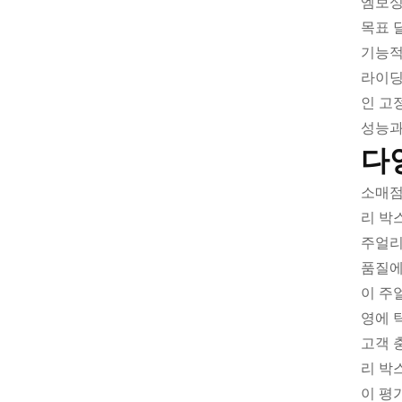
엠보싱
목표 
기능적
라이딩
인 고
성능과
다
소매점
리 박
주얼리
품질에
이 주
영에 
고객 
리 박
이 평