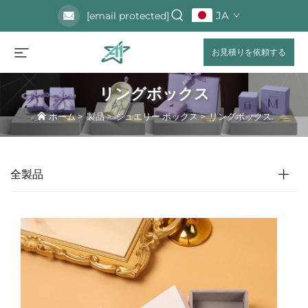
JA
[email protected]
お見積りを依頼する
リングボックス
ホーム
>
製品
>
ジュエリー ボックス
>
リングボックス
全製品