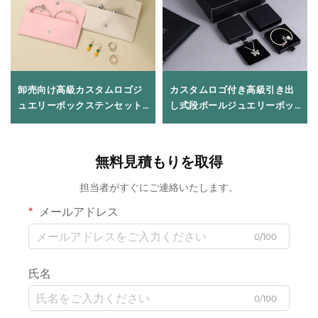
卸売向け高級カスタムロゴジ
カスタムロゴ付き高級引き出
ュエリーボックステンセット
し式段ボールジュエリーボッ
（ネックレス・リング・イヤ
クス（リボンハンドル付）－
リング用引き出し式パッケー
ネックレス、リング、イヤリ
ジ）、パーソナライズドギフ
ング、ブレスレット用パッケ
無料見積もりを取得
トボックス（大量購入対応）
ージ
担当者がすぐにご連絡いたします。
メールアドレス
0/100
氏名
0/100