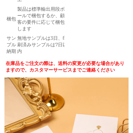
製品は標準輸出用段ボ
ールで梱包するか、顧
梱包
客の要件に応じて梱包
します
サン
無地サンプルは3日、印
プル
刷済みサンプルは7日以
納期
内
在庫品をご注文の際は、送料の変更が必要な場合があり
ますので、カスタマーサービスまでご連絡ください 