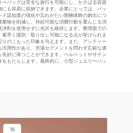
リーバッグは安全な旅行を可能にし、かさばる容器
物にも容易に収納できます。企業にとっては、バッ
ンド認知度の強化や忘れがたい開梱体験の創出につ
廃棄物を削減し、持続可能な消費行動を重んじる消
洗浄剤を使用せずに光沢を維持します。整理面での
、素早く識別・取り出し可能になる点が挙げられま
配りのこもった印象を与えます。また、アンティー
る汎用性があり、市場セグメントを問わず広範な適
を良好に保つことができます。ベルベットやサテン
象をもたらします。最終的に、小型ジュエリーバッ
15
2