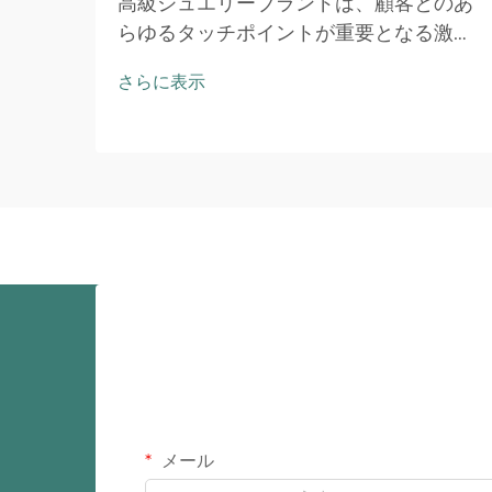
高級ジュエリーブランドは、顧客とのあ
らゆるタッチポイントが重要となる激し
い競争環境で事業を展開しています。開
さらに表示
梱体験（アンボクシング・エクスペリエ
ンス）は、単なる保護機能から、購買行
動に影響を与える戦略的なブランド差別
化要素へと進化しました…
メール