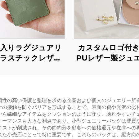
入りラグジュアリ
カスタムロゴ付
ラスチックレザー
PUレザー製ジュ
ジュエリーポーチ
ポーチ（封筒型）
キューズコインパ
ップボタン式、
型・スプリング金属
いマイクロファ
閉式・リップスティ
内張り付き（ネッ
頼性の高い保護と整理を求める企業および個人のジュエリー所
士の接触を防ぐバリアを形成することで、表面の傷や光沢の劣
オーガナイザーバ
ス・イヤリング
から繊細なアイテムをクッションのように守り、壊れやすいチ
兼用）・ジュエリー
グ収納用）
ォーマンスも大きな利点であり、小型ジュエリーバッグは硬質
コストが削減され、その節約分を顧客への価格還元や在庫への
ッケージング向け
れた小売店にとって特に重要です。これらのバッグは、縦方向