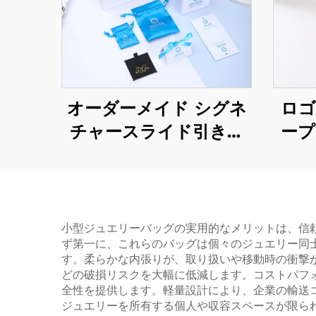
オーダーメイド シグネ
ロゴ
チャースライド引き出
ープ
し式チェスト｜高級ネ
製
ックレス・リング用エ
（ス
レガントな硬質段ボー
ース
ル装飾ケース｜シグネ
開
小型ジュエリーバッグの実用的なメリットは、信
ず第一に、これらのバッグは個々のジュエリー同
チャージュエルリーボ
ック
す。柔らかな内張りが、取り扱いや移動時の衝撃
ックス
ッグ
どの破損リスクを大幅に低減します。コストパフ
全性を提供します。軽量設計により、企業の輸送
パ
ジュエリーを所有する個人や収容スペースが限ら