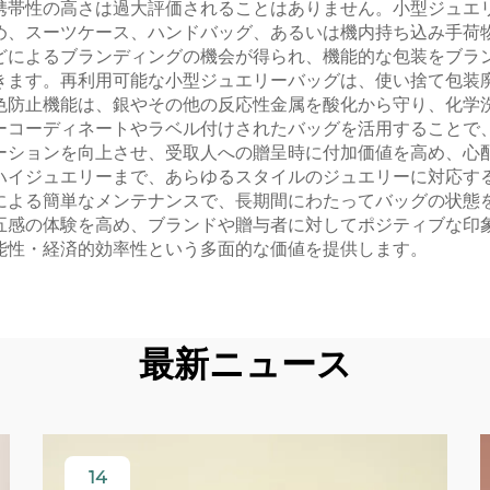
携帯性の高さは過大評価されることはありません。小型ジュエ
め、スーツケース、ハンドバッグ、あるいは機内持ち込み手荷
どによるブランディングの機会が得られ、機能的な包装をブラ
きます。再利用可能な小型ジュエリーバッグは、使い捨て包装
色防止機能は、銀やその他の反応性金属を酸化から守り、化学
ーコーディネートやラベル付けされたバッグを活用することで
ーションを向上させ、受取人への贈呈時に付加価値を高め、心
ハイジュエリーまで、あらゆるスタイルのジュエリーに対応す
による簡単なメンテナンスで、長期間にわたってバッグの状態
五感の体験を高め、ブランドや贈与者に対してポジティブな印
能性・経済的効率性という多面的な価値を提供します。
最新ニュース
14