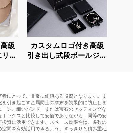
き高級
カスタムロゴ付き高級
エリー
引き出し式段ボールジュ
｜スナ
エリーボックス（リボ
柔らか
ンハンドル付）－ネッ
イバー
クレス、リング、イヤ
クレ
リング、ブレスレット
有者にとって、非常に価値ある投資となります。ま
化を引き起こす金属同士の摩擦を効果的に防止しま
・リン
用パッケージ
ェーン、細いバンド、または宝石のセッティングな
なボックスと比較して安価でありながら、同等の安
再投資に活用できます。スペース効率性は、多数の
の空間を有効活用できるよう、すっきりと積み重ね