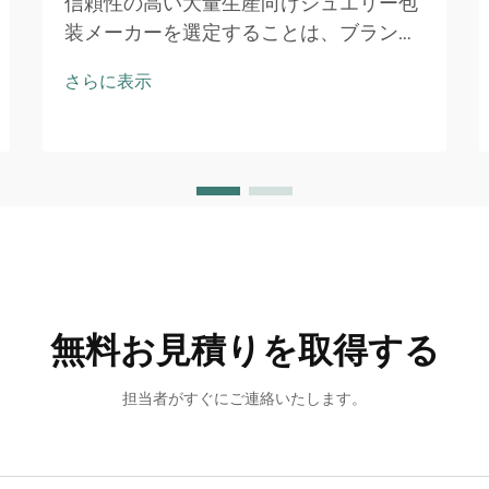
信頼性の高い大量生産向けジュエリー包
装メーカーを選定することは、ブランド
評判、業務効率、利益率に大きく影響す
さらに表示
る極めて重要な意思決定です。新規ジュ
エリーラインの立ち上げにせよ、既存事
業の規模拡大にせよ…
無料お見積りを取得する
担当者がすぐにご連絡いたします。