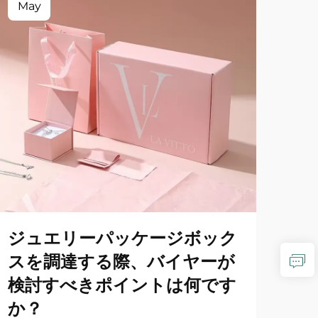
May
Ma
ジュエリーパッケージボック
カ
スを調達する際、バイヤーが
レ
検討すべきポイントは何です
ト
か？