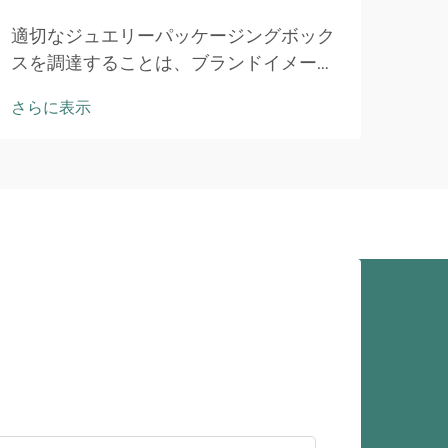
競争
いて
適切なジュエリーパッケージングボック
入判
スを調達することは、ブランドイメー
さら
ニン
ジ、顧客満足度、および業務効率に直接
さらに表示
ムジ
影響を与える戦略的な決定です。ジュエ
ンは
リー業界の買い手は、素材選択、構造設
しま
計など、多様で複雑な選択肢に直面して
います…