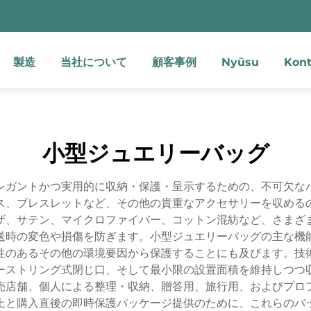
製造
当社について
顧客事例
Nyūsu
Kont
小型ジュエリーバッグ
レガントかつ実用的に収納・保護・呈示するための、不可欠な
ス、ブレスレットなど、その他の貴重なアクセサリーを収める
ザ、サテン、マイクロファイバー、コットン混紡など、さまざ
送時の変色や損傷を防ぎます。小型ジュエリーバッグの主な機
性のあるその他の環境要因から保護することにも及びます。技
ーストリング式閉じ口、そして最小限の設置面積を維持しつつ
売店舗、個人による整理・収納、贈答用、旅行用、およびプロ
上と購入直後の即時保護パッケージ提供のために、これらのバ