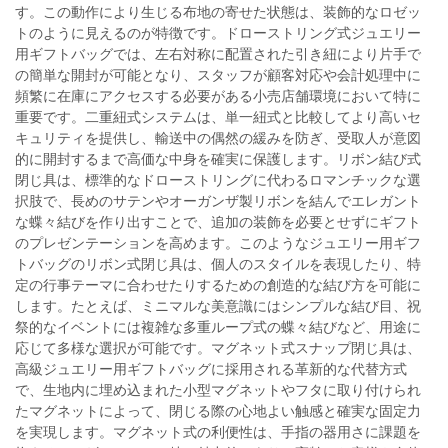
す。この動作により生じる布地の寄せた状態は、装飾的なロゼッ
トのように見えるのが特徴です。ドローストリング式ジュエリー
用ギフトバッグでは、左右対称に配置された引き紐により片手で
の簡単な開封が可能となり、スタッフが顧客対応や会計処理中に
頻繁に在庫にアクセスする必要がある小売店舗環境において特に
重要です。二重紐式システムは、単一紐式と比較してより高いセ
キュリティを提供し、輸送中の偶然の緩みを防ぎ、受取人が意図
的に開封するまで高価な中身を確実に保護します。リボン結び式
閉じ具は、標準的なドローストリングに代わるロマンチックな選
択肢で、長めのサテンやオーガンザ製リボンを結んでエレガント
な蝶々結びを作り出すことで、追加の装飾を必要とせずにギフト
のプレゼンテーションを高めます。このようなジュエリー用ギフ
トバッグのリボン式閉じ具は、個人のスタイルを表現したり、特
定の行事テーマに合わせたりするための創造的な結び方を可能に
します。たとえば、ミニマルな美意識にはシンプルな結び目、祝
祭的なイベントには複雑な多重ループ式の蝶々結びなど、用途に
応じて多様な選択が可能です。マグネット式スナップ閉じ具は、
高級ジュエリー用ギフトバッグに採用される革新的な代替方式
で、生地内に埋め込まれた小型マグネットやフタに取り付けられ
たマグネットによって、閉じる際の心地よい触感と確実な固定力
を実現します。マグネット式の利便性は、手指の器用さに課題を