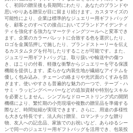
く、初回の贈呈後も長期間にわたり、あなたのブランドや
思いやりある贈呈が目に留まり続けます。カスタマイズの
可能性により、企業は標準的なジュエリー用ギフトバッグ
を、顧客とのすべての接点においてブランドアイデンティ
ティを強化する強力なマーケティングツールへと変革でき
ます。企業のカラーパレットに合致する色を選択したり、
ロゴを金属箔押しで施したり、ブランドストーリーを伝え
るカスタムタグを付与したりすることが可能です。また、
ジュエリー用ギフトバッグは、取り扱いや輸送中の傷つ
き、ほこりの付着、軽微な衝撃からジュエリーを守る保護
機能を提供します。柔らかな内装生地が繊細なアイテムを
優しく包み込み、チェーンの絡まりや光沢面のくすみを防
ぎます。使いやすさも普遍的な魅力の一つで、テープ・ハ
サミ・ラッピングペーパーなどの追加資材や特別なスキル
を必要としません。シンプルなドローストリング式の開閉
機構により、繁忙期の小売現場や複数の贈呈品を準備する
際など、時間短縮が実現できます。さらに、用途の多様性
も大きな特長です。法人向け贈呈、ロマンチックな贈り
物、友人への記念品、家族でのお祝いなど、あらゆるシー
ンで同一のジュエリー用ギフトバッグを活用でき、包装投