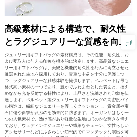
高級素材による構造で、耐久性
とラグジュアリーな質感を向上
ジュエリー用ギフトバッグの素材構成は、その性能、耐久性、お
よび受取人に与える印象を根本的に決定します。高品質なジュエ
リー用ギフトバッグは、美観と機能的耐久性を巧みに両立させた
厳選された生地を採用しており、貴重な中身を十分に保護しつ
つ、ラグジュアリーな触感体験を提供します。ベルベットは最も
格式高い素材の一つであり、豊かでふわふわとした表面と、控え
めながら光を反射する特性により、上品さと洗練された印象を伝
達します。ベルベット製ジュエリー用ギフトバッグの高密度パイ
ル構造は、繊細なジュエリーを優しくクッションし、貴金属や宝
石に傷や衝撃が及ぶのを効果的に防ぎます。オーガンザはもう一
つの人気素材で、透け感があり軽量な生地にほのかな輝きを備え
ており、ウェディングジュエリーや繊細なチェーン、女性らしい
アクセサリーなどにふさわしい幻想的でロマンチックな演出を可