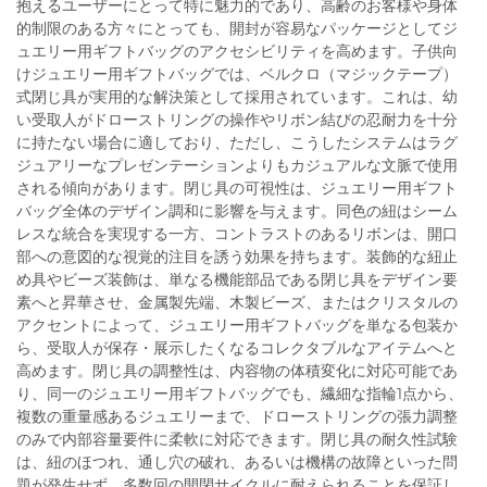
抱えるユーザーにとって特に魅力的であり、高齢のお客様や身体
的制限のある方々にとっても、開封が容易なパッケージとしてジ
ュエリー用ギフトバッグのアクセシビリティを高めます。子供向
けジュエリー用ギフトバッグでは、ベルクロ（マジックテープ）
式閉じ具が実用的な解決策として採用されています。これは、幼
い受取人がドローストリングの操作やリボン結びの忍耐力を十分
に持たない場合に適しており、ただし、こうしたシステムはラグ
ジュアリーなプレゼンテーションよりもカジュアルな文脈で使用
される傾向があります。閉じ具の可視性は、ジュエリー用ギフト
バッグ全体のデザイン調和に影響を与えます。同色の紐はシーム
レスな統合を実現する一方、コントラストのあるリボンは、開口
部への意図的な視覚的注目を誘う効果を持ちます。装飾的な紐止
め具やビーズ装飾は、単なる機能部品である閉じ具をデザイン要
素へと昇華させ、金属製先端、木製ビーズ、またはクリスタルの
アクセントによって、ジュエリー用ギフトバッグを単なる包装か
ら、受取人が保存・展示したくなるコレクタブルなアイテムへと
高めます。閉じ具の調整性は、内容物の体積変化に対応可能であ
り、同一のジュエリー用ギフトバッグでも、繊細な指輪1点から、
複数の重量感あるジュエリーまで、ドローストリングの張力調整
のみで内部容量要件に柔軟に対応できます。閉じ具の耐久性試験
は、紐のほつれ、通し穴の破れ、あるいは機構の故障といった問
題が発生せず、多数回の開閉サイクルに耐えられることを保証し