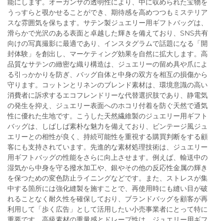
能にします。オーガンザの透明性により、中に収められた宝物を
うっすらと覗かせることができ、期待感を高めつつもミステリア
スな雰囲気を保ちます。サテン製ジュエリー用ギフトバッグは、
滑らかで光沢のある表面と卓越した輝きを備えており、SNS共有
向けの写真撮影に最適であり、インスタグラムで話題になる「開
封体験」を創出し、マーケティング効果を自然に拡大します。高
品質なサテンの緻密な織り構造は、ジュエリーの留め具や爪によ
る引っかかりを防ぎ、バッグ自体と中身の双方を相互の損傷から
守ります。コットンとリネンのブレンド素材は、環境意識の高い
消費者に訴求するエコフレンドリーな代替選択肢であり、静電気
の発生を抑え、ジュエリー表面へのホコリ付着を防ぐ天然で通気
性に優れた生地です。こうした天然繊維製のジュエリー用ギフト
バッグは、しばしば素朴な魅力を備えており、ビンテージ風ジュ
エリーとの相性が良く、持続可能性を重視する購買判断をする顧
客にも支持されています。先進的な素材処理技術は、ジュエリー
用ギフトバッグの性能をさらに向上させます。例えば、輸送中の
湿気から中身を守る撥水加工や、銀やその他の反応性金属の輝き
を保つための変色防止ライニングなどです。また、ストレスが集
中する箇所には強化縫製を施すことで、再使用時にも縫い目が破
れることなく耐久性を確保しており、ブランドバッグを顧客が再
利用して「歩く広告」として活用したい小売事業者にとって特に
重要です。高級素材の重量感とドレープ性は、ジュエリー用ギフ