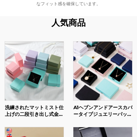
なフィット感を確保しています。
人気商品
洗練されたマットミスト仕
A1ヘブンアンドアースカバ
上げの二段引き出し式金庫
ータイプジュエリーパッケ
型幾何学模様紙板ケース／
ージボックス（指輪・ネッ
ブランドサイン入りジュエ
クレス用）｜カスタムサイ
リーブランド向け先進的ア
ズ・形状対応｜アートペー