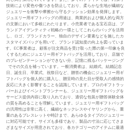
技術により変色や傷つきを防止しており、柔らかな生地が繊細な
ジュエリーを衝撃や摩擦から守るクッション効果を発揮します。
ジュエリー用ギフトバッグの用途は、商業的および個人的な両方
の文脈において多岐にわたります。小売業者である宝石店は、ブ
ランドアイデンティティ戦略の一環としてこれらのバッグを活用
し、ロゴ、ブランドカラー、独自のデザイン要素などを施したカ
スタマイズバッグを用いて、ブランド認知度の向上を図っていま
す。EC事業者は、顧客が注文商品を受け取った際の第一印象を良
くするためにジュエリー用ギフトバッグを活用しており、店舗で
のプレゼンテーションができない分、記憶に残るパッケージング
でその欠点を補っています。一般消費者は、結婚式、結婚記念
日、誕生日、卒業式、祝祭日など、贈答の機会にジュエリー用ギ
フトバッグを個人的に購入し、贈呈時の見た目が受取人の感情的
反応に大きく影響することを認識しています。プロのギフトラッ
パーおよびイベントプランナーも、ジュエリー用ギフトバッグを
サービス提供内容に取り入れており、適切な包装が贈答体験全体
の質を高めることを理解しています。ジュエリー用ギフトバッグ
の汎用性は非常に高く、繊細なネックレスやイヤリングから、重
量のあるブレスレットや時計まで、あらゆるタイプのジュエリー
に対応可能です。サイズも多様であり、製品の寸法に応じてさま
ざまなサイズが用意されており、各カテゴリーのアイテムに最適