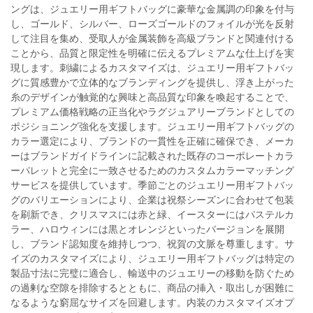
ングは、ジュエリー用ギフトバッグに豪華な金属調の印象を付与
し、ゴールド、シルバー、ローズゴールドのフォイルが光を反射
して注目を集め、受取人が金属装飾を高級ブランドと関連付ける
ことから、品質と限定性を明確に伝えるプレミアムな仕上げを実
現します。刺繍によるカスタマイズは、ジュエリー用ギフトバッ
グに質感豊かで立体的なブランディングを提供し、浮き上がった
糸のデザインが触覚的な興味と高品質な印象を喚起することで、
プレミアム価格戦略の正当化やラグジュアリーブランドとしての
ポジショニング強化を支援します。ジュエリー用ギフトバッグの
カラー選定により、ブランドの一貫性を正確に確保でき、メーカ
ーはブランドガイドラインに記載された既存のコーポレートカラ
ーパレットと完全に一致させるためのカスタムカラーマッチング
サービスを提供しています。季節ごとのジュエリー用ギフトバッ
グのバリエーションにより、企業は祝祭シーズンに合わせて包装
を刷新でき、クリスマスには赤と緑、イースターにはパステルカ
ラー、ハロウィンには黒とオレンジといったバージョンを展開
し、ブランド認知度を維持しつつ、祝賀の文脈を尊重します。サ
イズのカスタマイズにより、ジュエリー用ギフトバッグは特定の
製品寸法に完璧に適合し、輸送中のジュエリーの移動を防ぐため
の過剰な空隙を排除するとともに、商品の挿入・取出しが困難に
なるような窮屈なサイズを回避します。内装のカスタマイズオプ