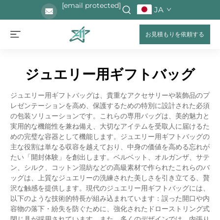
[email protected]
JA
お見積もりを依頼する
ジュエリー用ギフトバッグ
ジュエリー用ギフトバッグは、貴重なアクセサリーや装飾品のプ
レゼンテーションを高め、保護するための特別に設計された必須
の包装ソリューションです。これらの専用バッグは、美的魅力と
実用的な機能性を兼ね備え、大切なアイテムを受取人に届けるた
めの完璧な容器として機能します。ジュエリー用ギフトバッグの
主な役割は単なる収容を越えており、中身の価値を高める忘れが
たい「開封体験」を創出します。ベルベット、オルガンザ、サテ
ン、シルク、コットン混紡などの高級素材で作られたこれらのバ
ッグは、上質なジュエリーの洗練された美しさを引き立てる、贅
沢な触感を提供します。現代のジュエリー用ギフトバッグには、
以下のような技術的特長が組み込まれています：誤った開口や内
容物の落下・紛失を防ぐために、強化されたドローストリング式
閉じ具が採用されています。また、多くのデザインでは、内張り