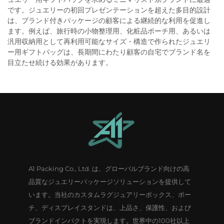
です。ジュエリーの初回プレゼンテーションを超えた多目的設計
は、ブランド付きパッケージの顧客による継続的な利用を促進し
ます。例えば、旅行時の小物整理用、化粧品ポーチ用、あるいは
汎用収納用として再利用可能なサイズ・構造で作られたジュエリ
ー用ギフトバッグは、長期間にわたり顧客の自宅でブランド名を
目立たせ続ける効果があります。
A1 Packing Co., Ltd. は、グローバルブランド向けの高
品質なジュエリーパッケージソリューションを提供して
います。当社のカスタムラグジュアリーボックス、ポー
チ、ディスプレイスタンドは、上品さ、保護性、および
ブランドインパクトを実現します。世界中の100社以上