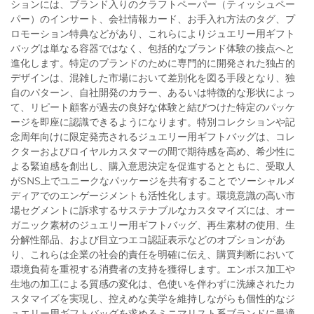
ションには、ブランド入りのクラフトペーパー（ティッシュペー
パー）のインサート、会社情報カード、お手入れ方法のタグ、プ
ロモーション特典などがあり、これらによりジュエリー用ギフト
バッグは単なる容器ではなく、包括的なブランド体験の接点へと
進化します。特定のブランドのために専門的に開発された独占的
デザインは、混雑した市場において差別化を図る手段となり、独
自のパターン、自社開発のカラー、あるいは特徴的な形状によっ
て、リピート顧客が過去の良好な体験と結びつけた特定のパッケ
ージを即座に認識できるようになります。特別コレクションや記
念周年向けに限定発売されるジュエリー用ギフトバッグは、コレ
クターおよびロイヤルカスタマーの間で期待感を高め、希少性に
よる緊迫感を創出し、購入意思決定を促進するとともに、受取人
がSNS上でユニークなパッケージを共有することでソーシャルメ
ディアでのエンゲージメントも活性化します。環境意識の高い市
場セグメントに訴求するサステナブルなカスタマイズには、オー
ガニック素材のジュエリー用ギフトバッグ、再生素材の使用、生
分解性部品、および目立つエコ認証表示などのオプションがあ
り、これらは企業の社会的責任を明確に伝え、購買判断において
環境負荷を重視する消費者の支持を獲得します。エンボス加工や
生地の加工による質感の変化は、色使いを伴わずに洗練されたカ
スタマイズを実現し、控えめな美学を維持しながらも個性的なジ
ュエリー用ギフトバッグを求めるミニマリスト系ブランドに最適