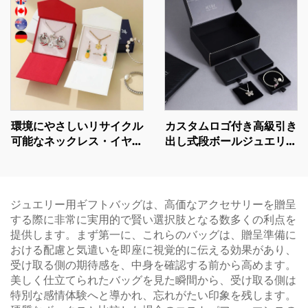
イデンティティボックス
パー／段ボール素材｜スポ
ット卸売
環境にやさしいリサイクル
カスタムロゴ付き高級引き
可能なネックレス・イヤリ
出し式段ボールジュエリー
ング用ボックス。小ロット
ボックス（リボンハンドル
発注（MOQ）対応。ミニ
付）－ネックレス、リン
マリストデザインの段ボー
グ、イヤリング、ブレスレ
ル製ジュエリーケース。ギ
ット用パッケージ
ジュエリー用ギフトバッグは、高価なアクセサリーを贈呈
フト・小売向け、即納可
する際に非常に実用的で賢い選択肢となる数多くの利点を
能。
提供します。まず第一に、これらのバッグは、贈呈準備に
おける配慮と気遣いを即座に視覚的に伝える効果があり、
受け取る側の期待感を、中身を確認する前から高めます。
美しく仕立てられたバッグを見た瞬間から、受け取る側は
特別な感情体験へと導かれ、忘れがたい印象を残します。