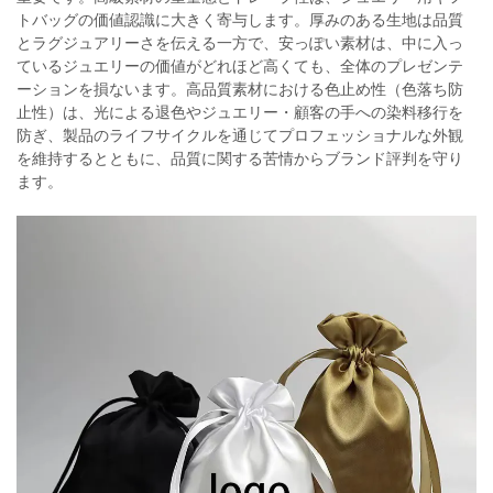
トバッグの価値認識に大きく寄与します。厚みのある生地は品質
とラグジュアリーさを伝える一方で、安っぽい素材は、中に入っ
ているジュエリーの価値がどれほど高くても、全体のプレゼンテ
ーションを損ないます。高品質素材における色止め性（色落ち防
止性）は、光による退色やジュエリー・顧客の手への染料移行を
防ぎ、製品のライフサイクルを通じてプロフェッショナルな外観
を維持するとともに、品質に関する苦情からブランド評判を守り
ます。