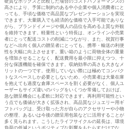
硬質なボックスと比較した場合のコストパフォーマンスの
高さにより、予算に制約のある中小企業や個人消費者にと
っても、手頃な価格で高品質なプレゼンテーションを実現
できます。大量購入でも経済的な価格で入手可能でありな
がら、ブランドイメージや個人の品位を高める上質な外観
を維持できます。軽量性という特長は、オンライン小売業
者にとって配送コストの削減につながり、また、祝賀行事
などへ出向く個人の贈呈者にとっても、携帯・輸送の利便
性を大幅に向上させます。重い箱のように荷物全体の重量
を増加させることなく、配送費用を最小限に抑えつつ、十
分な保護機能を確保できます。収納効率の高さも大きなメ
リットの一つです。使用していない際には極めてコンパク
トなスペースしか必要としないため、小売業者は大量在庫
を抱えても過度な倉庫スペースを割く必要がなく、個人ユ
ーザーもサイズ違いのバッグをいくつか常備しておけば、
急な贈呈機会にも柔軟に対応できます。再利用可能性とい
う点でも価値が大きく拡張され、高品質なジュエリー用ギ
フトバッグは、受け取った方が自らのアクセサリーや小物
の整理、あるいは今後の贈呈用包装などに活用することが
多く見られます。こうしたライフサイクルの延長は、環境
負荷の低減というポジティブな影響をもたらすだけでな