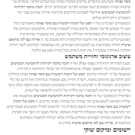
כיסוי נפתח
משתמש בחומרים עליונים באיכות גבוהה שמתנגדים לבלאי, שומרים על
שלמות הצורה ומספקים הגנה אמינה לפריטי תכשיטים יקרים.
תיבת מתנה יוקרתית
לתחבושת תכשיטים
אידיאלי לעסקים הדורשים פתרונות אריזה אמינים עבור קווי
המוצרים היוקרתיים שלהם.
המשטחים הפנימיים של ה
הסט של תיבות ריבועיות עם כיסוי נפתח
מאפיינים גימור
נוגע-רך שמניע סריטה ומספק מיקום בטוח לטבעות ואוזניות. אלמנטים הגנתיים אלו
משולבים באופן חלק באסתטיקה הכוללת של העיצוב, מה שמבטיח שהיתרונות
הפונקציונליים מחזקים את ההצגה הלוקסוסית ולא פוגעים בה. ה
אריזה עם לוגו מותאם
אישית
יכולות משתרעות גם למשטחים הפנימיים, מה שמאפשר למותגים ליצור חוויית
חזותית מאוחדת שמגבירת את זהות המותג בכל נקודת מגע עם הלקוח.
עיצוב ארגונומי וחוויית משתמש
מנגנון הפתיחה החזותית (flip-top) של ה
תיבת מתנה יוקרתית לתחבושת תכשיטים
הוטמע בקפידה כדי לאפשר פעולה אינטואיטיבית תוך שימור התחושה היוקרתית
שמצופה על ידי לקוחות בוחנים.
הסט של תיבות ריבועיות עם כיסוי נפתח
נפתח בחלקת
רגש חלקה עם מינימום מאמץ, ויוצרת חוויית מגע מספקת שמחזקת את הרגע של גלוי
התכשיטים. תשומת לב זו לפרטים של חוויית המשתמש משקפת את ההבנה שלנו כיצד
אריזה פרימיום תורמת לשביעות רצון כללית של הלקוח ולתפיסה של המותג.
הפרופיל הקומפקטי של זה
תיבת מתנה יוקרתית לתחבושת תכשיטים
ממקסמת את
יעילות האחסון לקמעונאים תוך שמירה על נוכחות מציגה מרשים. ה
הסט של תיבות
ריבועיות עם כיסוי נפתח
מידות חושבו בקפידה כדי להתאים לגודלי תכשיטים סטנדרטיים,
תוך מינימיזציה של נפח המשלוח ודרישות האחסון. שיקול מעשי זה הופך את הפתרון
שלנו למשיכה במיוחד לעסקים הנוהלים עלויות מלאי ויעילות לוגיסטית בשווקים
בינלאומיים.
אריזה עם לוגו מותאם אישית
פתרון זה
יישומים ומיקום שוקי