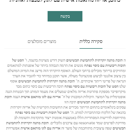
בקשה
סקירה כללית
מוצרים מומלצים
ה
תיבת מתנה יוקרתית לתחבושת תכשיטים
השוק דורש מצוינות בהצגה, ו־
הסט של
תיבות ריבועיות עם כיסוי נפתח
מגשים את הרמה הגבוהה ביותר של אופנתות למתאמים
ומחזיקים בריתוך מובילים ברחבי העולם. האוסף היוקרתי הזה מייצג את המיזוג המושלם
בין עיצוב אלגנטי לביצוע פונקציונלי מעולה, אשר תוכנן במיוחד כדי להגביר את הערך
הנראה של פריטי ריתוך איכותיים. ה־
תיבת מתנה יוקרתית לתחבושת תכשיטים
אוסף
שלנו
הסט של תיבות ריבועיות עם כיסוי נפתח
תיבה הריבועית עם כיסוי כתום מבד
מיקרופייבר מספקת פתרונות אריזה מלאים שמעלים את מעמד המותג תוך הבטחת הגנה
אופטימלית על המוצר. היכולות המובנות של ה־
אריזה עם לוגו מותאם אישית
הצגה
תיבת
מתנה יוקרתית לתחבושת תכשיטים
תיבה הזו
עסקים בינלאומיים בתחום הריתוך מכירים את החשיבות הקריטית של אריזה יוקרתית
בהנאה של הלקוח ובהתחברות למותג. ה־
הסט של תיבות ריבועיות עם כיסוי נפתח
מתייחסת לדרישות המסחריות הללו באמצעות אומנות ייצור מתקדמת ותשומת לב
מדויקת לפרטים שמד resonate עם צרכנים גלובליים.
תיבת מתנה יוקרתית לתחבושת
תכשיטים
שפה עיצובית מתוחכמת של מוצר זה
אריזה עם לוגו מותאם אישית
אפשרויות