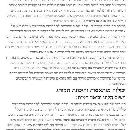
הייצור של
הסט של תיבות ריבועיות עם כיסוי נפתח
כוללים מספר נקודות ביקורת איכות
המאמתות את שלמות המבנה, את העקביות האסתטית ואת הביצועים הפונקציונליים.
מדדי האיכות המפורטים הללו מעניקים אמון לעסקים שמשקיעים בהזמנות נפח גדול של
אריזה עם לוגו מותאם אישית
בהן עקביות היא קריטית.
בחירת החומרים לרכיבי ה-
תיבת מתנה יוקרתית לתחבושת תכשיטים
ממקם דגש על
אחריות סביבתית לצד מאפייני הביצועים, כדי לענות על הביקוש הגובר בשוק לפתרונות
אריזה ברת-קיימא.
הסט של תיבות ריבועיות עם כיסוי נפתח
משתמש בחומרים שמקורם
באחריות, המקיימים את רמת האיכות הגבוהה תוך תמיכה באיניציאטיבות התורנות של
החברה. גישה זו עומדת בדרישות הרגולטוריות הבינלאומיות ובמגמות הצריכה שמתמקדות
יותר ויותר ברקע סביבתי-תורני
אריזה עם לוגו מותאם אישית
אפשרויות.
תהליכי שיפור מתמיד מבטיחים ש-
תיבת מתנה יוקרתית לתחבושת תכשיטים
מתפתחת
בהתאם לדרישות השוק המשתנות ולתקדימים הטכנולוגיים. הערכת תפקוד קבועה של
הסט של תיבות ריבועיות עם כיסוי נפתח
בתנאי השימוש האמיתיים מונעת שיפורים
בעיצוב ואופטימיזציה בייצור. מחויבות זו להצלחה מתמשכת שומרת על מעמדנו כספק
מהימן של פתרונות איכותיים
אריזה עם לוגו מותאם אישית
ל תעשיית התכשיטים
הבינלאומית.
יכולות מותאמות ותיכונת המותג
יישום הלוגו וביטוי המותג
ה
אריזה עם לוגו מותאם אישית
יכולות ה-
תיבת מתנה יוקרתית לתחבושת תכשיטים
כוללים טווח מקיף של טכניקות סימול שמתאימות לדרישות העיצוב השונות ולכללי
המותג. טכניקות הדפסה מתקדמות מאפשרות שחזור מדויק של לוגואים מורכבים ורכיבי
מותג על פני
הסט של תיבות ריבועיות עם כיסוי נפתח
המשטחים, ומבטיחות ייצוג עקבי
של המותג לאורך רצפים גדולים של ייצור. אלו
אריזה עם לוגו מותאם אישית
האפשרויות
תומכות הן באינטגרציה עדינה של המותג והן בהצהרות בולטות של המותג, בהתאם ליעדי