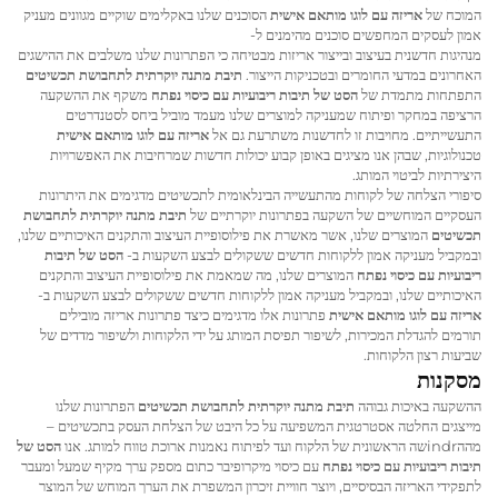
המוכח של
אריזה עם לוגו מותאם אישית
הסוכנים שלנו באקלימים שוקיים מגוונים מעניק
אמון לעסקים המחפשים סוכנים מהימנים ל-
מנהיגות חדשנית בעיצוב ובייצור אריזות מבטיחה כי הפתרונות שלנו משלבים את ההישגים
האחרונים במדעי החומרים ובטכניקות הייצור.
תיבת מתנה יוקרתית לתחבושת תכשיטים
התפתחות מתמדת של
הסט של תיבות ריבועיות עם כיסוי נפתח
משקף את ההשקעה
הרציפה במחקר ופיתוח שמעניקה למוצרים שלנו מעמד מוביל ביחס לסטנדרטים
התעשייתיים. מחויבות זו לחדשנות משתרעת גם אל
אריזה עם לוגו מותאם אישית
טכנולוגיות, שבהן אנו מציגים באופן קבוע יכולות חדשות שמרחיבות את האפשרויות
היצירתיות לביטוי המותג.
סיפורי הצלחה של לקוחות מהתעשייה הבינלאומית לתכשיטים מדגימים את היתרונות
העסקיים המוחשיים של השקעה בפתרונות יוקרתיים של
תיבת מתנה יוקרתית לתחבושת
תכשיטים
המוצרים שלנו, אשר מאשרת את פילוסופיית העיצוב והתקנים האיכותיים שלנו,
ובמקביל מעניקה אמון ללקוחות חדשים ששקולים לבצע השקעות ב-
הסט של תיבות
ריבועיות עם כיסוי נפתח
המוצרים שלנו, מה שמאמת את פילוסופיית העיצוב והתקנים
האיכותיים שלנו, ובמקביל מעניקה אמון ללקוחות חדשים ששקולים לבצע השקעות ב-
אריזה עם לוגו מותאם אישית
פתרונות אלו מדגימים כיצד פתרונות אריזה מובילים
תורמים להגדלת המכירות, לשיפור תפיסת המותג על ידי הלקוחות ולשיפור מדדים של
שביעות רצון הלקוחות.
מסקנות
ההשקעה באיכות גבוהה
תיבת מתנה יוקרתית לתחבושת תכשיטים
הפתרונות שלנו
מייצגים החלטה אסטרטגית המשפיעה על כל היבט של הצלחת העסק בתכשיטים –
מההindrשה הראשונית של הלקוח ועד לפיתוח נאמנות ארוכת טווח למותג. אנו
הסט של
תיבות ריבועיות עם כיסוי נפתח
עם כיסוי מיקרופיבר כתום מספק ערך מקיף שמעל ומעבר
לתפקידי האריזה הבסיסיים, ויוצר חוויית זיכרון המשפרת את הערך המוחש של המוצר