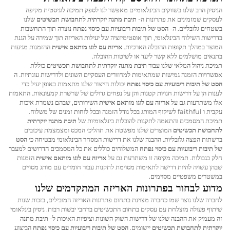
הניסיון הרב שלנו בשווקים הבינלאומיים מאפשר לנו לספק תמיכה לוגיסטית מקיפה
לעסקים שמזמינים את פתרונות ה-
תיבת מתנה יוקרתית לתחבושת תכשיטים
שלנו
בשטחים גלובליים. ה-
הסט של תיבות ריבועיות עם כיסוי נפתח
נוצרה תוך התחשבות
בדרישות השילוח הבינלאומי, תוך אופטימיזציה של יעילות האריזה תוך שמירה על הגנת
המוצר במהלך תקופות ההובלה הארכיות.
אריזה עם לוגו מותאם אישית
ההזמנות מגיעות
בתנאים מושלמים ללא קשר ליעד או לשיטות ההובלה.
תמיכת ניהול המלאי שלנו עבור
תיבת מתנה יוקרתית לתחבושת תכשיטים
כוללת
אפשרויות הזמנה גמישות שמתאימות למחזורים העסקיים השונים ולדרישות עונתיות. ה
הסט של תיבות ריבועיות עם כיסוי נפתח
יכולות הייצור שלנו מתאמות באופן יעיל כדי
לענות הן על דרישות חנויות קטנות והן על נפחים גדולים של שרשרת קמעונאות. התאמות
אלו משתרעות גם על
אריזה עם לוגו מותאם אישית
השירותים, שבהם נשמרת איכות
עקבית ו faithful לשיקוף המותג בכל גודל הזמנה ובכל לוחות זמנים של משלוח.
תמיכת המסמכים והתאמה לתקנות להובלות בינלאומיות של
תיבת מתנה יוקרתית
לתחבושת תכשיטים
המוצרים שלנו מפשטת את תהליכי המכס ומצמצמת עיכובים
ברשתות הפצה גלובליות. ההבנה שלנו את דרישות המסחר הבינלאומי מבטיחה כי
הסט
של תיבות ריבועיות עם כיסוי נפתח
המשלוחים כוללים את כל המסמכים הדרושים למעבר
חלק בגבולות. תמיכה מקיפה זו משתרעת גם על
אריזה עם לוגו מותאם אישית
הזמנות
שבהן עשויה להיות דרישה לתאימות מסוימת לתקנות עבור חומרים עם מותג מסויים
במשטרים משפטיים מסוימים.
מדוע לבחור בפתרונות האריזה המתקדמים שלנו
לחברה שלנו נוצר שמו כחברה מצוינת בתחום פתרונות האריזה המובילים, בזכות שנות
שיתוף פעולה מוצלחת עם עסקים בתחום התכשיטים ברחבי יבשות רבות. ניסיון בינלאומי
זה מעמיק את ההבנה שלנו של דרישות השוק השונות וציפיות האיכות ל-
תיבת מתנה
יוקרתית לתחבושת תכשיטים
יישומים.
הסט של תיבות ריבועיות עם כיסוי נפתח
הביצוע