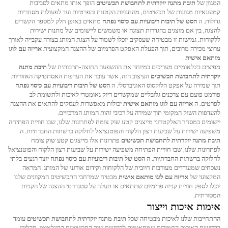
המגוון של
תיבת מתנה יוקרתית לתחבושת תכשיטים
הופך אותו מתאים לסביבות
קמעונאיות מגוונות של תכשיטים, מהחנויות הקטנות והפרטיות ועד לפעולות מסחריות
גדולות. ה
הסט של תיבות ריבועיות עם כיסוי נפתח
מתאים באופן חלק למספר הקשרים
להצגה, בין אם מוצגים בהגדרות תצוגה או משמשים ליישומים של מתנות ישירות
ללקוחות. גמישות זו מבטיחה שעסקים יוכלו לשמור על הצגת המותג בצורה עקבייה לאורך
ערוצי מכירה מרובים, תוך הפעלת האפקט הפרמיום של ההצגה המקצועית
אריזה עם לוגו
מותאם אישית
.
מפיצים בינלאומיים מעריכים במיוחד את ההשפעה החוצה-תרבותית של
תיבת מתנה
יוקרתית לתחבושת תכשיטים
העיצוב הזה, אשר עובר את העדפות האסתטיקה האזוריות
תוך שמירה על אפקט הלוקסוס האוניברסלי. ה
הסט של תיבות ריבועיות עם כיסוי נפתח
פורמט פועם עם צרכנים גלובליים שמקשרים דיוק גאומטרי לאיכות ולתשומת לב
לפרטים. ה
אריזה עם לוגו מותאם אישית
יכולות מאפשרות לעסקים להתאים את ההצגה
להעדפות השוק המקומי תוך שמירה על רכיבי זהות המותג המרכזיים.
יישומים במסחר האלקטרוני מייצגים קטע שוק צומח לפתרונות שלנו, שבו חוויית הפתיחה
משפיעה ישירות על שביעות רצון הלקוח והפוטנציאל לחלוקה ברשתות החברתיות. ה
תיבת מתנה יוקרתית לתחבושת תכשיטים
פתרונות אלו מייצגים קטע שוק צומח
לפתרונות שלנו, שבו חוויית הפתיחה משפיעה ישירות על שביעות רצון הלקוח והפוטנציאל
לחלוקה ברשתות החברתיות. ה
הסט של תיבות ריבועיות עם כיסוי נפתח
יוצר רגעים בלתי
נשכחים שמעודדים מעורבות חיובית של הלקוחות וקידום אורגני של המותג. המראה
המקצועי של
אריזה עם לוגו מותאם אישית
מבטיח שמרחבי התכשיטים המקוונים שלנו
יוכלו לספק חוויית קנייה פרימיום שתתאים או תעלה על סטנדרטי ההצגה של הקניות
המסורתית.
אימות איכות וייצור
ההתחייבות שלנו לאיכות מבטיחה שכל
תיבת מתנה יוקרתית לתחבושת תכשיטים
עומד
בדרישות האיכות החמורות שמתאימות לדרישות שוק התכשיטים הבינלאומי. תהליכי