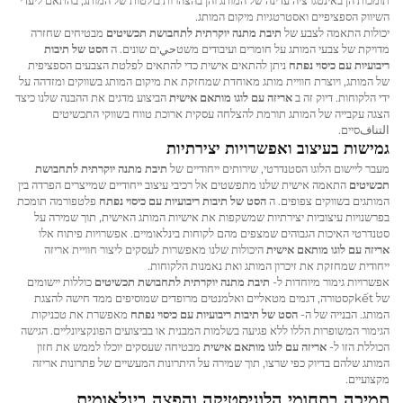
השיווק הספציפיים ואסטרטגיות מיקום המותג.
יכולות התאמה לצבע של
תיבת מתנה יוקרתית לתחבושת תכשיטים
מבטיחים שחזרה
מדויקת של צבעי המותג על חומרים ועיבודים משטحيים שונים. ה
הסט של תיבות
ריבועיות עם כיסוי נפתח
ניתן להתאים אישית כדי להתאים לפלטת הצבעים הספציפית
של המותג, ויוצרת חוויית מותג מאוחדת שמחזקת את מיקום המותג בשווקים ומזדהה על
ידי הלקוחות. דיוק זה ב
אריזה עם לוגו מותאם אישית
הביצוע מדגים את ההבנה שלנו כיצד
הצגה עקבייה של המותג תורמת להצלחה עסקית ארוכת טווח בשווקי התכשיטים
التنافסיים.
גמישות בעיצוב ואפשרויות יצירתיות
מעבר ליישום הלוגו הסטנדרטי, שירותים ייחודיים של
תיבת מתנה יוקרתית לתחבושת
תכשיטים
התאמה אישית שלנו מתפשטים אל רכיבי עיצוב ייחודיים שמייצרים הפרדה בין
המותגים בשווקים צפופים. ה
הסט של תיבות ריבועיות עם כיסוי נפתח
פלטפורמה תומכת
בפרשנויות עיצוביות יצירתיות שמשקפות את אישיות המותג האישית, תוך שמירה על
סטנדרטי האיכות הגבוהים שמצפים מהם לקוחות בינלאומיים. אפשרויות פיתוח אלו
אריזה עם לוגו מותאם אישית
היכולות שלנו מאפשרות לעסקים ליצור חוויית אריזה
ייחודית שמחזקת את זיכרון המותג ואת נאמנות הלקוחות.
אפשרויות גימור מיוחדות ל-
תיבת מתנה יוקרתית לתחבושת תכשיטים
כוללות יישומים
של kếtקסטורה, דגמים מטאליים ואלמנטים מרופדים שמוסיפים ממד חישה להצגת
המותג. הבנייה של ה-
הסט של תיבות ריבועיות עם כיסוי נפתח
מאפשרת את טכניקות
הגימור המשופרות הללו ללא פגיעה בשלמות המבנית או בביצועים הפונקציונליים. הגישה
הכוללת הזו ל-
אריזה עם לוגו מותאם אישית
מבטיחה שעסקים יוכלו לממש את חזון
המותג שלהם בדיוק כפי שרצו, תוך שמירה על היתרונות המעשיים של פתרונות אריזה
מקצועיים.
תמיכה בתחומי הלוגיסטיקה והפצה בינלאומית