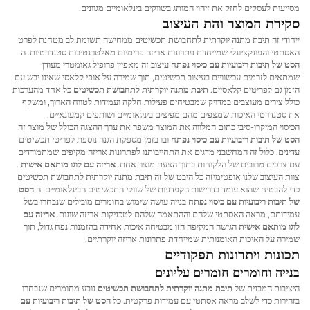
מסייעות לעסקים לחזק את זיהוי המותג בשווקים בינלאומיים מגוונים.
סקירת המוצר והת העיצוב
ייחודי זה
תיבת מתנה יוקרתית לתחבושת תכשיטים
ממחישה תשומת לב מטחנת לפרט
האסתטי והפונקציונלי שמייחדת פתרונות אריזה פרימיום מאלטרנטיבות סטנדרטיות. ה
הסט של תיבות ריבועיות עם כיסוי נפתח
עיצוב זה מאפיין פרופיל גאומטרי מעודן
שמתאים לזרמים עכשוויים בעיצוב תכשיטים, תוך שמירה על אופי קלאסי שאינו יבש עם
הזמן גם לפריטים קלאסיים.
תיבת מתנה יוקרתית לתחבושת תכשיטים
כל אחד מהערכות
כולל צירים מעוצבים במדויק שמבטיחים פעילות חלקה ועמידות לטווח הארוך, ומשקף
את סטנדרטי האיכות שמצפים מהם מפיצים בינלאומיים ושותפים קמעונאיים.
הכיסוי המיקרו-סיבי כתום המלווה את המוצר משפר את ערך ההצגה הכולל של מוצר זה
הסט של תיבות ריבועיות עם כיסוי נפתח
ובו בזמן מספקת הגנה נוספת לפריטי תכשיטים
עדינים. כלול זה המחשבני מדגים את התחייבותנו לפתרונות אריזה מקיפים שמתמודדים
עם צרכים מרובים של הלקוחות בתוך הצעת מוצר אחת.
אריזה עם לוגו מותאם אישית
.
צוות העיצוב שלנו אופטימיזה כל היבט של זה
תיבת מתנה יוקרתית לתחבושת תכשיטים
כדי להבטיח שהוא עומד בדרישות הקפדניות של שווקי התכשיטים הבינלאומיים. ה
הסט
של תיבות ריבועיות עם כיסוי נפתח
בנייה עושה שימוש בחומרים מובילים שנבחרו בשל
עמידותם, מראה האסתטי שלהם וההתאמה שלהם לטכניקות אריזה שונות.
אריזה עם
לוגו מותאם אישית
הגישה המקיפה הזו מבטיחה איכות אחידה בהזמנות נפח גדול, תוך
שמירה על האיכות האומנותית שמייחדת פתרונות אריזה יוקרתיים.
תכונות ויתרונות תפקודיים
בנייה וחומרים חומרים עליונים
היציבות המבנית של
תיבת מתנה יוקרתית לתחבושת תכשיטים
נובע מחומרים שנבחרו
בזהירות כדי לשלב מראה אסתטי עם עמידות פרקטית. כל
הסט של תיבות ריבועיות עם