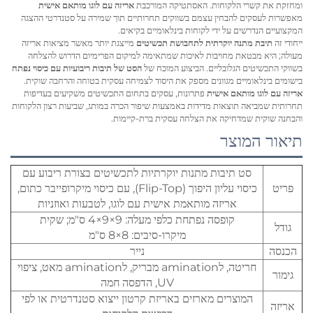
ומחזקת את קשרי הלקוחות. האסתטיקה המורכבת
אריזה עם לוגו מותאם אישית
מאפשרות לעסקים להבחין עצמם בשווקים תחרותיים תוך שמירה על סטנדרטי ההצגה
המקצועיים הנדרשים על ידי לקוחות בינלאומיים בקיאים.
ייחודי זה
תיבת מתנה יוקרתית לתחבושת תכשיטים
מייצגת יותר מאשר מציאות אריזה
מעולה; היא מבטאת מחויבות לאיכות שמתאימה למיקום הפרימיום הדרוש להצלחה
בשווקי התכשיטים הגלובליים. הביצוע המוכח של
הסט של תיבות ריבועיות עם כיסוי נפתח
בישומים בינלאומיים מגוונים מספק את היסוד לצמיחה עסקית בטוחה והרחבה שוקית.
אריזה עם לוגו מותאם אישית
פתרונות, עסקים בתחום התכשיטים משקיעים בעדיפות
תחרותית שמביאה תוצאות מדידות באמצעות שיפור הכרה במותג, שביעות רצון הלקוחות
והבחנה שוקית שמדחיקה את הצלחה עסקית ברת-קיימות.
תיאור המוצר
סט תיבות מתנות יוקרתיות לתכשיטים בצורת ריבוע עם
פריט
כיסוי עליון היפוך (Flip-Top), עם כיסוי מיקרופייבר כתום,
אריזה מותאמת אישית עם לוגו, לטבעות ואוזניות
קופסה נפתחת כלפי מעלה: 9×9×4 ס"מ; שקית
גודל
מיקרו-סיבים: 8×8 ס"מ
הכנסה
נייר
חריטה, לamination מבריק, לamination מאט, ציפוי
גימור
UV, הדפסה חמה
המוצרים מארזים באריזת קרטון ייצוא סטנדרטית או לפי
אריזה