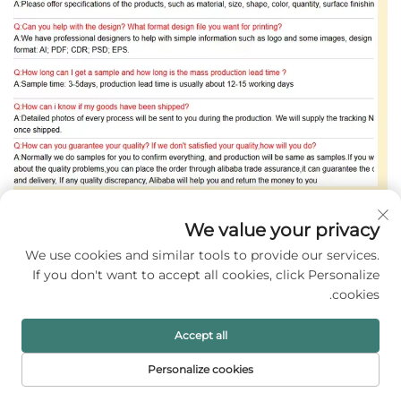
מוצרים מומלצים
We value your privacy
We use cookies and similar tools to provide our services.
If you don't want to accept all cookies, click Personalize
cookies.
Accept all
Personalize cookies
דף הבית
מוצרים
דוא"ל
טל