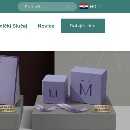
HR
Dobijte citat
nički Slučaj
Novice