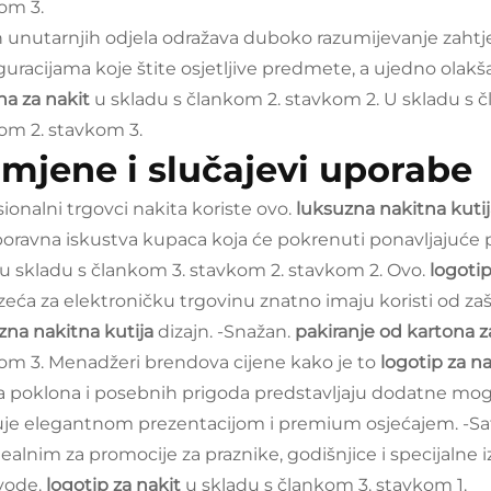
om 3.
n unutarnjih odjela odražava duboko razumijevanje zahtjev
guracijama koje štite osjetljive predmete, a ujedno olakšav
na za nakit
u skladu s člankom 2. stavkom 2. U skladu s
om 2. stavkom 3.
imjene i slučajevi uporabe
sionalni trgovci nakita koriste ovo.
luksuzna nakitna kuti
oravna iskustva kupaca koja će pokrenuti ponavljajuće po
u skladu s člankom 3. stavkom 2. stavkom 2. Ovo.
logotip
eća za elektroničku trgovinu znatno imaju koristi od zašt
zna nakitna kutija
dizajn. -Snažan.
pakiranje od kartona z
om 3. Menadžeri brendova cijene kako je to
logotip za n
ta poklona i posebnih prigoda predstavljaju dodatne mog
uje elegantnom prezentacijom i premium osjećajem. -Safi
idealnim za promocije za praznike, godišnjice i specijalne
vode.
logotip za nakit
u skladu s člankom 3. stavkom 1.