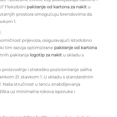
o? Fleksibilni
pakiranje od kartona za nakit
u
nutarnjih prostora omogućuju brendovima da
avkom 1.
a
omičnost prijevoza, osiguravajući istodobno
ki tim razvija optimizirane
pakiranje od kartona
itnih pakiranja
logotip za nakit
u skladu s
 proizvodnje i strateško pozicioniranje zaliha
lankom 21. stavkom 1. U skladu s standardnim
. Naša stručnost u lancu snabdijevanja
ržišta uz minimalna rokova isporuke i