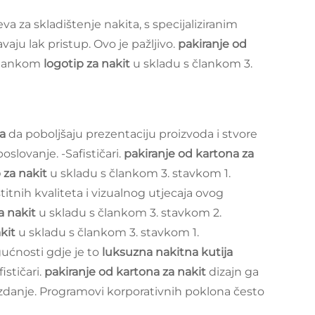
a za skladištenje nakita, s specijaliziranim
aju lak pristup. Ovo je pažljivo.
pakiranje od
 člankom
logotip za nakit
u skladu s člankom 3.
ja
da poboljšaju prezentaciju proizvoda i stvore
slovanje. -Safističari.
pakiranje od kartona za
 za nakit
u skladu s člankom 3. stavkom 1.
itnih kvaliteta i vizualnog utjecaja ovog
a nakit
u skladu s člankom 3. stavkom 2.
akit
u skladu s člankom 3. stavkom 1.
ućnosti gdje je to
luksuzna nakitna kutija
stičari.
pakiranje od kartona za nakit
dizajn ga
 izdanje. Programovi korporativnih poklona često