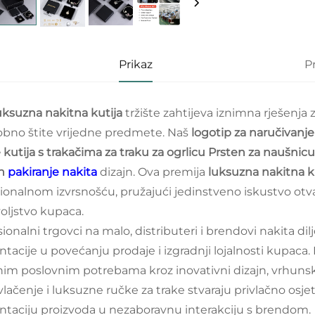
Prikaz
P
uksuzna nakitna kutija
tržište zahtijeva iznimna rješenja
obno štite vrijedne predmete. Naš
logotip za naručivanje
e kutija s trakačima za traku za ogrlicu Prsten za naušnic
on
pakiranje nakita
dizajn. Ova premija
luksuzna nakitna k
ionalnom izvrsnošću, pružajući jedinstveno iskustvo otvar
oljstvo kupaca.
sionalni trgovci na malo, distributeri i brendovi nakita d
ntacije u povećanju prodaje i izgradnji lojalnosti kupaca.
čnim poslovnim potrebama kroz inovativni dizajn, vrhunsk
vlačenje i luksuzne ručke za trake stvaraju privlačno osje
ntaciju proizvoda u nezaboravnu interakciju s brendom.