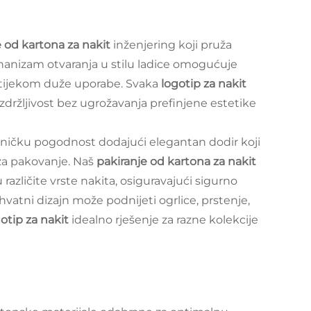
e od kartona za nakit
inženjering koji pruža
ehanizam otvaranja u stilu ladice omogućuje
a tijekom duže uporabe. Svaka
logotip za nakit
 izdržljivost bez ugrožavanja prefinjene estetike
isničku pogodnost dodajući elegantan dodir koji
za pakovanje. Naš
pakiranje od kartona za nakit
različite vrste nakita, osiguravajući sigurno
uhvatni dizajn može podnijeti ogrlice, prstenje,
otip za nakit
idealno rješenje za razne kolekcije