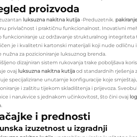
egled proizvoda
izuzantan
luksuzna nakitna kutija
-Preduzetnik.
pakiranj
lnu privlačnost i praktičnu funkcionalnost. Inovativni m
o funkcioniranje uz održavanje strukturalnog integritet
čen je i kvalitetni kartonski materijali koji nude odličnu
je nužna za pozicioniranje luksuznog brenda.
šljeno dizajniran sistem rukovanja trake poboljšava kor
uje ovaj
luksuzna nakitna kutija
od standardnih rješenja 
uje specijalizirane unutarnje konfiguracije koje smještaju 
oniranje i zaštitu tijekom skladištenja i prijevoza. Sveob
ice i narukvice s jednakom učinkovitost, što čini ovaj
log
.
ačajke i prednosti
unska izuzetnost u izgradnji