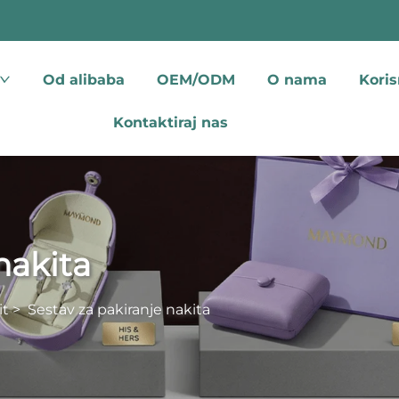
Od alibaba
OEM/ODM
O nama
Koris
Kontaktiraj nas
nakita
it
>
Sestav za pakiranje nakita