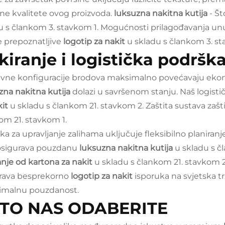
lne kvalitete ovog proizvoda.
luksuzna nakitna kutija
- Št
u s člankom 3. stavkom 1. Mogućnosti prilagođavanja u
e prepoznatljive
logotip za nakit
u skladu s člankom 3. st
kiranje i logistička podršk
ivne konfiguracije brodova maksimalno povećavaju ekon
zna nakitna kutija
dolazi u savršenom stanju. Naš logistič
kit
u skladu s člankom 21. stavkom 2. Zaštita sustava zašt
om 21. stavkom 1.
ka za upravljanje zalihama uključuje fleksibilno planiranje
osigurava pouzdanu
luksuzna nakitna kutija
u skladu s č
anje od kartona za nakit
u skladu s člankom 21. stavkom 2
rava besprekorno
logotip za nakit
isporuka na svjetska t
imalnu pouzdanost.
TO NAS ODABERITE