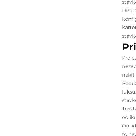
stavk
Dizaj
konfi
karto
stavk
Pr
Profe
nezab
nakit
Poduz
luksu
stavk
Tržiš
odlik
čini 
to na