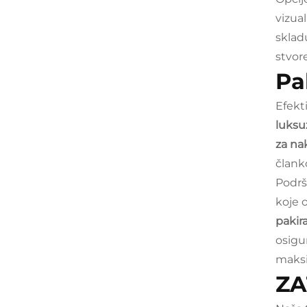
vizua
sklad
stvor
Pa
Efekt
luksu
za na
člank
Podrš
koje 
pakir
osigu
maks
ZA