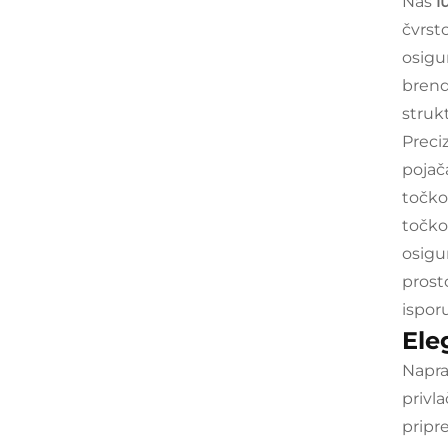
Naš
l
čvrst
osigu
brend
strukt
Preci
pojač
točko
točko
osigu
prost
ispor
Ele
Napra
privl
pripr