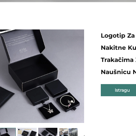
Logotip Za
Nakitne Kut
Trakačima 
Naušnicu 
Istragu