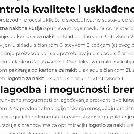
ntrola kvalitete i usklađen
proizvodni procesi uključuju sveobuhvatne sustave upravl
zna nakitna kutija
ispunjava stroge međunarodne standarde
anje od kartona za nakit
u skladu s člankom 3. stavkom 2
vljen u skladu s člankom 6. stavkom 2. točkom (a) ovog č
vodnju proizvoda koji se upotrebljavaju u skladu s člank
adu s člankom 21. stavkom 1. Ovo.
luksuzna nakitna kutij
kom
pakiranje od kartona za nakit
u skladu s člankom 21
eti.
logotip za nakit
u skladu s člankom 21. stavkom 1.
ilagodba i mogućnosti bre
uhvatne mogućnosti prilagođavanja pretvoriti ovo
luks
om 2. Napredne tehnologije tiskanja omogućuju preciznu 
raciju grafičkih elemenata na svim stranicama.
pakiranje
urađuje s brendovima za optimizaciju
logotip za nakit
u s
e za završetak površine uključuju različite teksture, prem