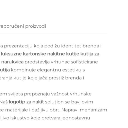
reporučeni proizvodi
 za prezentaciju koja podižu identitet brenda i
 luksuzne kartonske nakitne kutije kutija za
u narukvica
predstavlja vrhunac sofisticirane
utija
kombinuje elegantnu estetiku s
anja kutije koje jača prestiž brenda i
iljem svijeta prepoznaju važnost vrhunske
 Naš
logotip za nakit
solution se bavi ovim
e materijale i pažljivu obrt. Napravi mehanizam
tljivo iskustvo koje pretvara jednostavnu