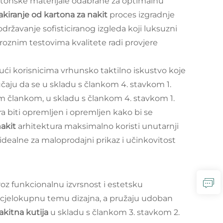
artonske materijale odabrane za optimalnu
akiranje od kartona za nakit
proces izgradnje
državanje sofisticiranog izgleda koji luksuzni
oroznim testovima kvalitete radi provjere
jući korisnicima vrhunsko taktilno iskustvo koje
učaju da se u skladu s člankom 4. stavkom 1.
tim člankom, u skladu s člankom 4. stavkom 1.
a biti opremljen i opremljen kako bi se
nakit
arhitektura maksimalno koristi unutarnji
dealne za maloprodajni prikaz i učinkovitost
roz funkcionalnu izvrsnost i estetsku
ju cjelokupnu temu dizajna, a pružaju udoban
akitna kutija
u skladu s člankom 3. stavkom 2.