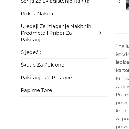
Serija Za Skladištenje Nakita
Prikaz Nakita
Uređaji Za Izlaganje Nakitnih
Predmeta I Pribor Za
Pakiranje
The
l
Sljedeći:
istod
ladic
Škatle Za Poklone
kart
Pakiranje Za Poklone
funkc
zadov
Papirne Tore
Profe
preze
kriti
za po
preze