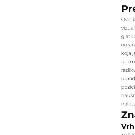
Pr
Ovaj 
vizua
glatk
ograni
koja 
Razmi
razlik
ugrađ
pozici
naušn
nakita
Zn
Vrh