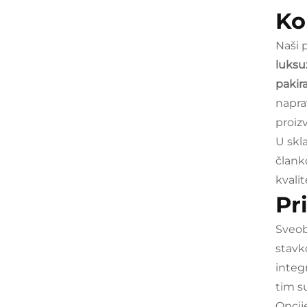
Ko
Naši 
luksu
pakir
napra
proiz
U skl
član
kvalit
Pr
Sveob
stavk
integ
tim s
Opcij