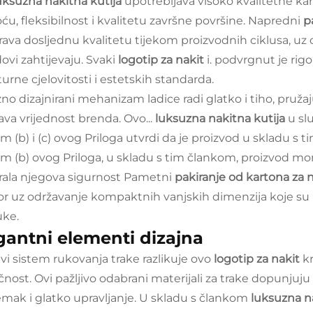
uksuzna nakitna kutija
upotrebljava visoko kvalitetne k
oću, fleksibilnost i kvalitetu završne površine. Napredni
p
rava dosljednu kvalitetu tijekom proizvodnih ciklusa, uz o
ovi zahtijevaju. Svaki
logotip za nakit
i. podvrgnut je rig
urne cjelovitosti i estetskih standarda.
zno dizajnirani mehanizam ladice radi glatko i tiho, pruža
ava vrijednost brenda. Ovo...
luksuzna nakitna kutija
u sl
m (b) i (c) ovog Priloga utvrdi da je proizvod u skladu s 
m (b) ovog Priloga, u skladu s tim člankom, proizvod mor
rala njegova sigurnost Pametni
pakiranje od kartona za 
or uz održavanje kompaktnih vanjskih dimenzija koje su i
uke.
gantni elementi dizajna
vi sistem rukovanja trake razlikuje ovo
logotip za nakit
k
ačnost. Ovi pažljivo odabrani materijali za trake dopunju
emak i glatko upravljanje. U skladu s člankom
luksuzna n