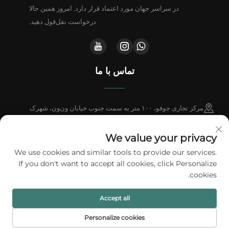
در سراسر جهان مورد اعتماد قرار دارد. امروز همین حالا
درخواست نقل‌قول دهید.
تماس با ما
مرکز تجاری جوفو، ۱۰۰ متر به سمت جنوب خیابان ون‌ون، شهرک
دنگ‌وِی، شهر دونگ‌گوان، استان قوانگ‌دونگ، چین
We value your privacy
+86-18802602550
We use cookies and similar tools to provide our services.
If you don't want to accept all cookies, click Personalize
[email protected]
cookies.
Accept all
کلیه حقوق این محتوا محفوظ است © ۲۰۲۶ شرکت بسته‌بندی A1، محدوده.
سیاست
حفظ حریم خصوصی
Personalize cookies