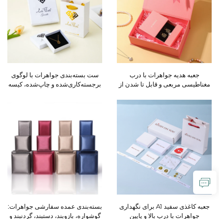
جعبه هدیه جواهرات با درب
ست بسته‌بندی جواهرات با لوگوی
مغناطیسی مربعی و قابل تا شدن از
برجسته‌کاری‌شده و چاپ‌شده، کیسه
بالا، با کیفیت بالا و لوگوی
لوکس مخملی، درب روشن-سفید و
شخصی‌سازی‌شده به رنگ صورتی،
بخش پایه سفارشی، جعبه هدیه
دارای دو لایه درب کشویی برای
کارتنی برای خرید
حلقه‌ها و گردنبندها
جعبه کاغذی سفید A1 برای نگهداری
بسته‌بندی عمده سفارشی جواهرات:
جواهرات با درب بالا و پایین
گوشواره، بازوبند، دستبند، گردنبند و