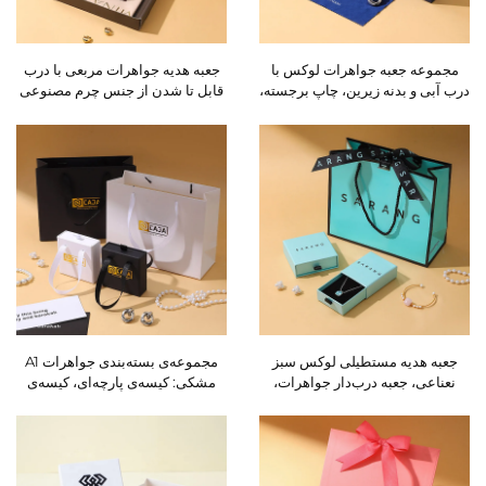
مجموعه جعبه جواهرات لوکس با
جعبه هدیه جواهرات مربعی با درب
درب آبی و بدنه زیرین، چاپ برجسته،
قابل تا شدن از جنس چرم مصنوعی
کیسه با روبان کشی، کیسه محافظ
بژ، به صورت عمده، همراه با کیسه
حبابی، پارچه پولیش و لوگوی
حمل و نقل و بسته‌بندی با لوگوی
سفارشی، به صورت عمده
سفارشی برای انگشترها،
گوشواره‌ها و گردنبندها
جعبه هدیه مستطیلی لوکس سبز
مجموعه‌ی بسته‌بندی جواهرات A1
نعناعی، جعبه درب‌دار جواهرات،
مشکی: کیسه‌ی پارچه‌ای، کیسه‌ی
همراه با کیسه کاغذی، کیسه PVC با
کاغذی، جعبه‌ی کشویی، کیسه‌ی
زیپ، کارت تشکر و بسته‌بندی با
میکروفایبر — با امکان چاپ لوگوی
لوگوی سفارشی
سفارشی برای نگهداری جواهرات