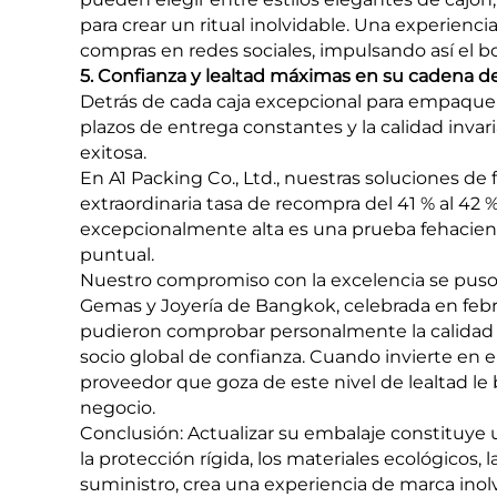
para crear un ritual inolvidable. Una experienc
compras en redes sociales, impulsando así el b
5. Confianza y lealtad máximas en su cadena d
Detrás de cada caja excepcional para empaque d
plazos de entrega constantes y la calidad invar
exitosa.
En A1 Packing Co., Ltd., nuestras soluciones de
extraordinaria tasa de recompra del 41 % al 42 
excepcionalmente alta es una prueba fehacient
puntual.
Nuestro compromiso con la excelencia se puso 
Gemas y Joyería de Bangkok, celebrada en febre
pudieron comprobar personalmente la calidad 
socio global de confianza. Cuando invierte en 
proveedor que goza de este nivel de lealtad le b
negocio.
Conclusión: Actualizar su embalaje constituye u
la protección rígida, los materiales ecológicos, l
suministro, crea una experiencia de marca ino