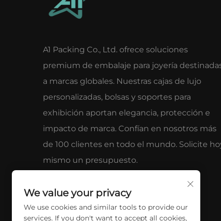
A1 Packing Co., Ltd. ofrece soluciones
premium de embalaje para joyería destinada
a marcas globales. Nuestras cajas de lujo
personalizadas, bolsas y soportes para
exhibición aportan elegancia, protección e
impacto de marca. Confían en nosotros más
de 100 clientes en todo el mundo. Solicite ho
mismo un presupuesto.
We value your privacy
We use cookies and similar tools to provide our
services. If you don't want to accept all cookies,