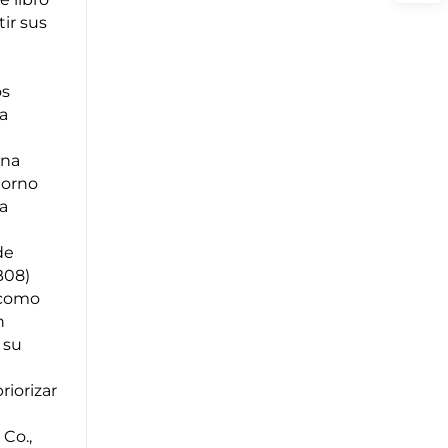
ir sus
os
a
una
torno
a
de
B08)
 como
n
 su
riorizar
Co.,