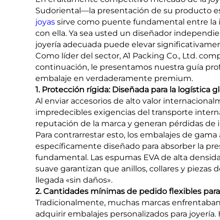
Sudoriental—la presentación de su producto es t
joyas
sirve como puente fundamental entre la id
con ella. Ya sea usted un diseñador independien
joyería adecuada puede elevar significativamente
Como líder del sector, A1 Packing Co., Ltd. com
continuación, le presentamos nuestra guía pro
embalaje en verdaderamente premium.
1. Protección rígida: Diseñada para la logística g
Al enviar accesorios de alto valor internacional
impredecibles exigencias del transporte inter
reputación de la marca y generan pérdidas de 
Para contrarrestar esto, los embalajes de gama a
específicamente diseñado para absorber la presió
fundamental. Las espumas EVA de alta densida
suave garantizan que anillos, collares y pieza
llegada «sin daños».
2. Cantidades mínimas de pedido flexibles par
Tradicionalmente, muchas marcas enfrentaban 
adquirir embalajes personalizados para joyería.