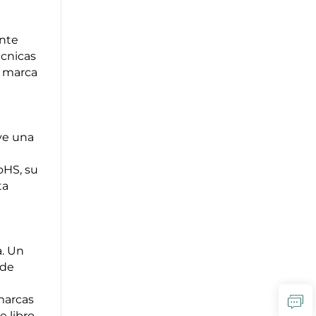
ante
écnicas
u marca
uye una
oHS, su
ta
a. Un
 de
marcas
e libro