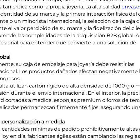
an crítica como la propia joyería. La alta calidad
envase
entidad de su marca y la primera interacción física del 
te o un minorista internacional, la selección de la caja 
 el valor percibido de su marca y la fidelización del clie
prende las complejidades de la adquisición B2B global. A
fesional para entender qué convierte a una solución de
lobal
mente, su caja de embalaje para joyería debe resistir las
nacional. Los productos dañados afectan negativamente 
ingresos.
lta utilizan cartón rígido de alta densidad de 1000 g o m
n durante el envío internacional. En el interior, la preci
d cortadas a medida, esponjas premium o forros de terc
s delicadas permanezcan firmemente fijos, asegurando un
a personalización a medida
cantidades mínimas de pedido prohibitivamente altas 
 Hoy en día, fabricantes ágiles están cambiando las regla