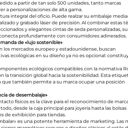
dido a partir de tan solo 500 unidades, tanto marcas
 a personalizaciones de alta gama.
tura integral del oficio. Puede realzar su embalaje medi
lizado y grabado láser de precisión. Al combinar estas t
cionados y elegantes cintas de seda personalizadas, s
que conecta profundamente con consumidores adinerados.
demanda de «lujo sostenible»
n los mercados europeo y estadounidense, buscan
ativas ecológicas en su diseño ya no es opcional: constit
 y componentes ecológicos compatibles con la normativa R
 la transición global hacia la sostenibilidad. Esta etique
no que también permite a su marca ocupar una posición
iencia de desembalaje»
tacto físicos es la clave para el reconocimiento de marc
odo, desde la caja principal para joyería hasta las bolsas
es de exhibición para tiendas.
embalar» es una potente herramienta de marketing. Las 
cierres magnéticos seguros o diseños clásicos al estilo d