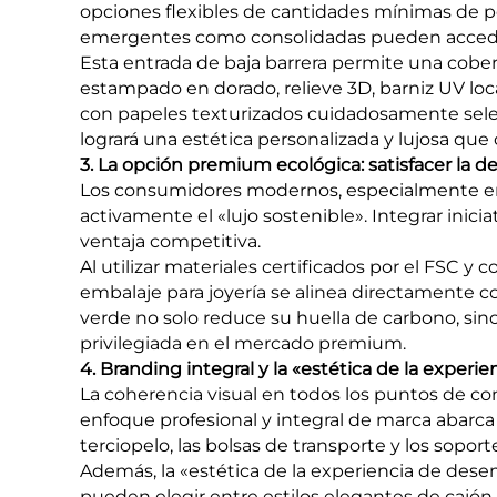
opciones flexibles de cantidades mínimas de pe
emergentes como consolidadas pueden acceder
Esta entrada de baja barrera permite una cober
estampado en dorado, relieve 3D, barniz UV loca
con papeles texturizados cuidadosamente selec
logrará una estética personalizada y lujosa 
3. La opción premium ecológica: satisfacer la 
Los consumidores modernos, especialmente e
activamente el «lujo sostenible». Integrar inici
ventaja competitiva.
Al utilizar materiales certificados por el FSC
embalaje para joyería se alinea directamente con
verde no solo reduce su huella de carbono, si
privilegiada en el mercado premium.
4. Branding integral y la «estética de la exper
La coherencia visual en todos los puntos de con
enfoque profesional y integral de marca abarca t
terciopelo, las bolsas de transporte y los soport
Además, la «estética de la experiencia de des
pueden elegir entre estilos elegantes de cajón, 