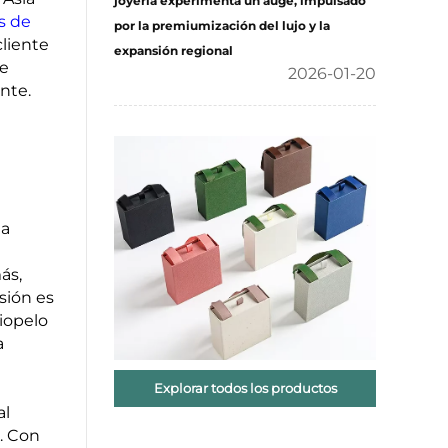
joyería experimenta un auge, impulsado
s de
por la premiumización del lujo y la
cliente
expansión regional
de
2026-01-20
nte.
la
ás,
sión es
iopelo
a
Explorar todos los productos
al
s. Con