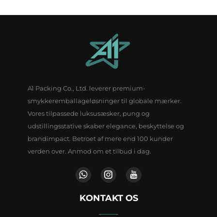
A1 Packing Co., Ltd. leverer premium-
smykkeremballageløsninger til globale mærker.
Vores tilpassede luksusæsker, pung og
udstillingsstative skaber elegance, beskyttelse og
brandimpact. Betroet af mere end 100 kunder
verden over. Anmod om et tilbud i dag.
KONTAKT OS