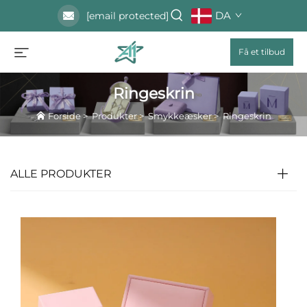
DA
[email protected]
Få et tilbud
Ringeskrin
Forside
>
Produkter
>
Smykkeæsker
>
Ringeskrin
ALLE PRODUKTER