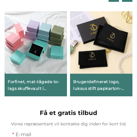
Forfinet, mat-tågede to-
Brugerdefineret logo,
lags skuffevault i
luksus stift papkarton-
geometrisk papkarton til
smykkeæske i skuffe-stil,
signaturmærker inden for
smykkelageræske med
smykker – avantgardistisk
båndhåndtag til
Få et gratis tilbud
identitetsæske
emballage af halskæde
og ring
Vores repræsentant vil kontakte dig inden for kort tid.
E-mail