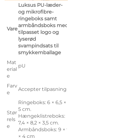
Luksus PU-læder-
og mikrofibre-
ringeboks samt
armbåndsboks med
Vare
tilpasset logo og
lyserød
svampindsats til
smykkemballage
Mat
pU
erial
e
Farv
Accepter tilpasning
e
Ringeboks: 6 × 6,5 ×
5 cm.
Stør
Hængeklistreboks:
rels
7,4 × 8,2 × 3,5 cm.
e
Armbåndsboks: 9 × 9
× 4 cm