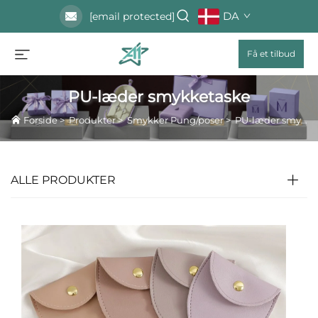
DA
[email protected]
Få et tilbud
PU-læder smykketaske
Forside
>
Produkter
>
Smykker Pung/poser
>
PU-læder smykketaske
ALLE PRODUKTER