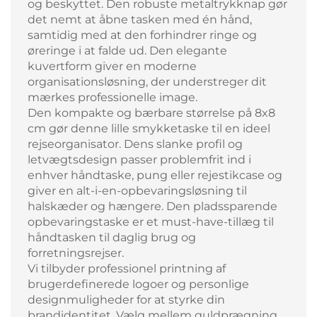
og beskyttet. Den robuste metaltrykknap gør
det nemt at åbne tasken med én hånd,
samtidig med at den forhindrer ringe og
øreringe i at falde ud. Den elegante
kuvertform giver en moderne
organisationsløsning, der understreger dit
mærkes professionelle image.
Den kompakte og bærbare størrelse på 8x8
cm gør denne lille smykketaske til en ideel
rejseorganisator. Dens slanke profil og
letvægtsdesign passer problemfrit ind i
enhver håndtaske, pung eller rejestikcase og
giver en alt-i-en-opbevaringsløsning til
halskæder og hængere. Den pladssparende
opbevaringstaske er et must-have-tillæg til
håndtasken til daglig brug og
forretningsrejser.
Vi tilbyder professionel printning af
brugerdefinerede logoer og personlige
designmuligheder for at styrke din
brandidentitet. Vælg mellem guldprægning,