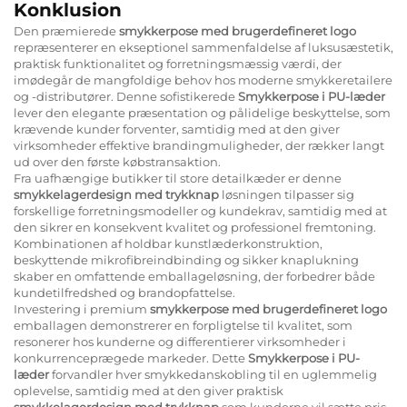
Konklusion
Den præmierede
smykkerpose med brugerdefineret logo
repræsenterer en ekseptionel sammenfaldelse af luksusæstetik,
praktisk funktionalitet og forretningsmæssig værdi, der
imødegår de mangfoldige behov hos moderne smykkeretailere
og -distributører. Denne sofistikerede
Smykkerpose i PU-læder
lever den elegante præsentation og pålidelige beskyttelse, som
krævende kunder forventer, samtidig med at den giver
virksomheder effektive brandingmuligheder, der rækker langt
ud over den første købstransaktion.
Fra uafhængige butikker til store detailkæder er denne
smykkelagerdesign med trykknap
løsningen tilpasser sig
forskellige forretningsmodeller og kundekrav, samtidig med at
den sikrer en konsekvent kvalitet og professionel fremtoning.
Kombinationen af holdbar kunstlæderkonstruktion,
beskyttende mikrofibreindbinding og sikker knaplukning
skaber en omfattende emballageløsning, der forbedrer både
kundetilfredshed og brandopfattelse.
Investering i premium
smykkerpose med brugerdefineret logo
emballagen demonstrerer en forpligtelse til kvalitet, som
resonerer hos kunderne og differentierer virksomheder i
konkurrenceprægede markeder. Dette
Smykkerpose i PU-
læder
forvandler hver smykkedanskobling til en uglemmelig
oplevelse, samtidig med at den giver praktisk
smykkelagerdesign med trykknap
som kunderne vil sætte pris