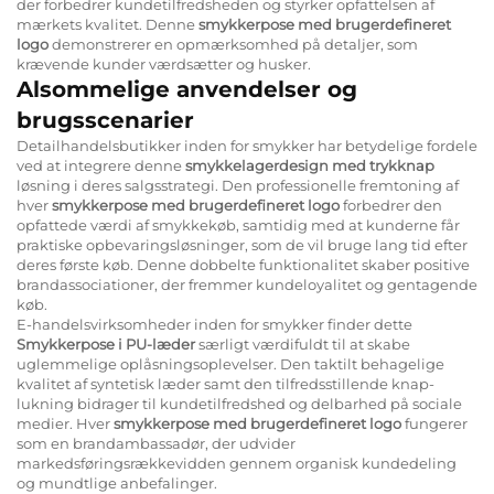
der forbedrer kundetilfredsheden og styrker opfattelsen af
mærkets kvalitet. Denne
smykkerpose med brugerdefineret
logo
demonstrerer en opmærksomhed på detaljer, som
krævende kunder værdsætter og husker.
Alsommelige anvendelser og
brugsscenarier
Detailhandelsbutikker inden for smykker har betydelige fordele
ved at integrere denne
smykkelagerdesign med trykknap
løsning i deres salgsstrategi. Den professionelle fremtoning af
hver
smykkerpose med brugerdefineret logo
forbedrer den
opfattede værdi af smykkekøb, samtidig med at kunderne får
praktiske opbevaringsløsninger, som de vil bruge lang tid efter
deres første køb. Denne dobbelte funktionalitet skaber positive
brandassociationer, der fremmer kundeloyalitet og gentagende
køb.
E-handelsvirksomheder inden for smykker finder dette
Smykkerpose i PU-læder
særligt værdifuldt til at skabe
uglemmelige oplåsningsoplevelser. Den taktilt behagelige
kvalitet af syntetisk læder samt den tilfredsstillende knap-
lukning bidrager til kundetilfredshed og delbarhed på sociale
medier. Hver
smykkerpose med brugerdefineret logo
fungerer
som en brandambassadør, der udvider
markedsføringsrækkevidden gennem organisk kundedeling
og mundtlige anbefalinger.