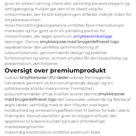
giver en sikker lukning, mens den samtidig bevares elegant og
lettilgængelig, hvilket gør den til et ideelt valg for
virksomheder, der forstår betydningen af første indtryk inden for
smykkerbranchen.
Vores fremstillingskompetence omfatter flere internationale
markeder og har gjort os til en pålidelig partner for
virksomheder, der søger premium
smykkeremballage
løsninger. Denne
smykkerpose med brugerdefineret logo
repræsenterer den perfekte sammenfletning af
luksusmaterialer, gennomtænkt design og praktisk
funktionalitet og sikrer, at hvert smykke får den beskyttelse og
præsentation, det fortjener.
Oversigt over premiumprodukt
Luksus
Smykkerpose i PU-læder
udviser fremragende
håndværk gennem sit konvolutlignende design og sin
sofistikerede kliklås-mekanisme. Fremstillet i
polyurethanlæder af høj kvalitet leverer denne
smykkerpose
med brugerdefineret logo
det luksuriøse udseende og følelse af
ægte læder, samtidig med at den tilbyder overlegen
holdbarhed og omkostningseffektivitet til behov for køb i større
mængder. Konvolutprofilen giver en elegant silhuet, der
appellerer til kræsne kunder på tværs af forskellige
markedssegmenter.
Indvendig konstruktion omfatter premium blød