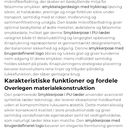
mikrofiberfodring, der skaber en beskyttende miljø for
følsomme smykker.
smykkelagerdesign med trykknap
løsning
sikrer, at halskæder, øreringe og ringe forbliver sikre under
transport, samtidig med at ridser, misfarvning og
sammenfiltretning undgås. Den bløde mikrofiberfodring giver
optimal beskyttelse af ædle metaller, ædelstene og følsomme
smykkedele, hvilket gør denne
Smykkerpose i PU-læder
velegnet både til detailudstilling og langsigtet opbevaring.
Knaplukning repræsenterer et gennemtænkt designelement,
der balancerer sikkerhed og adgang. Denne
smykkerpose med
brugerdefineret logo
åbnes og lukkes glat og giver kunderne
nem adgang til deres smykker, mens indholdet samtidig
holdes sikkert på plads. Knaplukningens strategiske placering
bevarer konvoluttens rene linjer og tilbyder pålidelig
lukkefunktion, der tåber gentagne brug.
Karakteristiske funktioner og fordele
Overlegen materialekonstruktion
Den præmierede
Smykkerpose i PU-læder
anvender avanceret
syntetisk læder-teknologi, der leverer ekseptionel holdbarhed
uden at kompromittere luksusens æstetik. Dette materialevalg
sikrer konsekvent kvalitet i store produktionsløb og giver
samtidig vandafvisende egenskaber samt let vedligeholdelse,
som naturligt læder ikke kan matche. Den
smykkerpose med
brugerdefineret logo
bevarer sin elegante fremtoning gennem