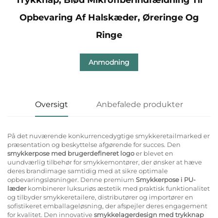
Opbevaring Af Halskæder, Øreringe Og
Ringe
Anmodning
Oversigt
Anbefalede produkter
På det nuværende konkurrencedygtige smykkeretailmarked er
præsentation og beskyttelse afgørende for succes. Den
smykkerpose med brugerdefineret logo
er blevet en
uundværlig tilbehør for smykkemontører, der ønsker at hæve
deres brandimage samtidig med at sikre optimale
opbevaringsløsninger. Denne premium
Smykkerpose i PU-
læder
kombinerer luksuriøs æstetik med praktisk funktionalitet
og tilbyder smykkeretailere, distributører og importører en
sofistikeret emballageløsning, der afspejler deres engagement
for kvalitet. Den innovative
smykkelagerdesign med trykknap