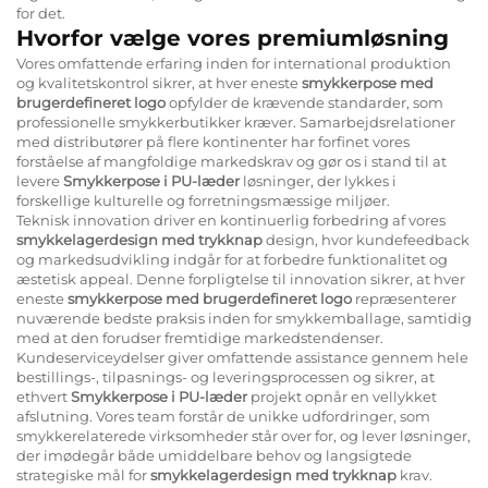
for det.
Hvorfor vælge vores premiumløsning
Vores omfattende erfaring inden for international produktion
og kvalitetskontrol sikrer, at hver eneste
smykkerpose med
brugerdefineret logo
opfylder de krævende standarder, som
professionelle smykkerbutikker kræver. Samarbejdsrelationer
med distributører på flere kontinenter har forfinet vores
forståelse af mangfoldige markedskrav og gør os i stand til at
levere
Smykkerpose i PU-læder
løsninger, der lykkes i
forskellige kulturelle og forretningsmæssige miljøer.
Teknisk innovation driver en kontinuerlig forbedring af vores
smykkelagerdesign med trykknap
design, hvor kundefeedback
og markedsudvikling indgår for at forbedre funktionalitet og
æstetisk appeal. Denne forpligtelse til innovation sikrer, at hver
eneste
smykkerpose med brugerdefineret logo
repræsenterer
nuværende bedste praksis inden for smykkemballage, samtidig
med at den forudser fremtidige markedstendenser.
Kundeserviceydelser giver omfattende assistance gennem hele
bestillings-, tilpasnings- og leveringsprocessen og sikrer, at
ethvert
Smykkerpose i PU-læder
projekt opnår en vellykket
afslutning. Vores team forstår de unikke udfordringer, som
smykkerelaterede virksomheder står over for, og lever løsninger,
der imødegår både umiddelbare behov og langsigtede
strategiske mål for
smykkelagerdesign med trykknap
krav.