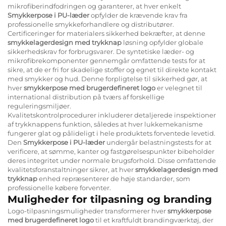
mikrofiberindfodringen og garanterer, at hver enkelt
Smykkerpose i PU-læder
opfylder de krævende krav fra
professionelle smykkeforhandlere og distributører.
Certificeringer for materialers sikkerhed bekræfter, at denne
smykkelagerdesign med trykknap
løsning opfylder globale
sikkerhedskrav for forbrugsvarer. De syntetiske læder- og
mikrofibrekomponenter gennemgår omfattende tests for at
sikre, at de er fri for skadelige stoffer og egnet til direkte kontakt
med smykker og hud. Denne forpligtelse til sikkerhed gør, at
hver
smykkerpose med brugerdefineret logo
er velegnet til
international distribution på tværs af forskellige
reguleringsmiljøer.
Kvalitetskontrolprocedurer inkluderer detaljerede inspektioner
af trykknappens funktion, således at hver lukkemekanisme
fungerer glat og pålideligt i hele produktets forventede levetid.
Den
Smykkerpose i PU-læder
undergår belastningstests for at
verificere, at sømme, kanter og fastgørelsespunkter bibeholder
deres integritet under normale brugsforhold. Disse omfattende
kvalitetsforanstaltninger sikrer, at hver
smykkelagerdesign med
trykknap
enhed repræsenterer de høje standarder, som
professionelle købere forventer.
Muligheder for tilpasning og branding
Logo-tilpasningsmuligheder transformerer hver
smykkerpose
med brugerdefineret logo
til et kraftfuldt brandingværktøj, der