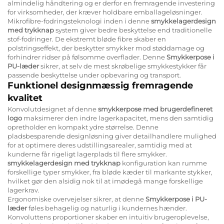
almindelig håndtering og er derfor en fremragende investering
for virksomheder, der kræver holdbare emballageløsninger.
Mikrofibre-fodringsteknologi inden i denne
smykkelagerdesign
med trykknap
system giver bedre beskyttelse end traditionelle
stof-fodringer. De ekstremt bløde fibre skaber en
polstringseffekt, der beskytter smykker mod støddamage og
forhindrer ridser på følsomme overflader. Denne
Smykkerpose i
PU-læder
sikrer, at selv de mest skrøbelige smykkestykker får
passende beskyttelse under opbevaring og transport.
Funktionel designmæssig fremragende
kvalitet
Konvolutdesignet af denne
smykkerpose med brugerdefineret
logo
maksimerer den indre lagerkapacitet, mens den samtidig
opretholder en kompakt ydre størrelse. Denne
pladsbesparende designløsning giver detailhandlere mulighed
for at optimere deres udstillingsarealer, samtidig med at
kunderne får rigeligt lagerplads til flere smykker.
smykkelagerdesign med trykknap
konfiguration kan rumme
forskellige typer smykker, fra bløde kæder til markante stykker,
hvilket gør den alsidig nok til at imødegå mange forskellige
lagerkrav.
Ergonomiske overvejelser sikrer, at denne
Smykkerpose i PU-
læder
føles behagelig og naturlig i kundernes hænder.
Konvoluttens proportioner skaber en intuitiv brugeroplevelse,