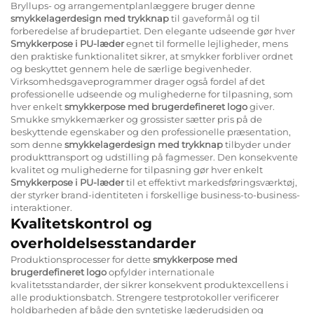
Bryllups- og arrangementplanlæggere bruger denne
smykkelagerdesign med trykknap
til gaveformål og til
forberedelse af brudepartiet. Den elegante udseende gør hver
Smykkerpose i PU-læder
egnet til formelle lejligheder, mens
den praktiske funktionalitet sikrer, at smykker forbliver ordnet
og beskyttet gennem hele de særlige begivenheder.
Virksomhedsgaveprogrammer drager også fordel af det
professionelle udseende og mulighederne for tilpasning, som
hver enkelt
smykkerpose med brugerdefineret logo
giver.
Smukke smykkemærker og grossister sætter pris på de
beskyttende egenskaber og den professionelle præsentation,
som denne
smykkelagerdesign med trykknap
tilbyder under
produkttransport og udstilling på fagmesser. Den konsekvente
kvalitet og mulighederne for tilpasning gør hver enkelt
Smykkerpose i PU-læder
til et effektivt markedsføringsværktøj,
der styrker brand-identiteten i forskellige business-to-business-
interaktioner.
Kvalitetskontrol og
overholdelsesstandarder
Produktionsprocesser for dette
smykkerpose med
brugerdefineret logo
opfylder internationale
kvalitetsstandarder, der sikrer konsekvent produktexcellens i
alle produktionsbatch. Strengere testprotokoller verificerer
holdbarheden af både den syntetiske læderudsiden og