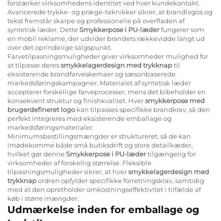
forstærker virksomhedens identitet ved hver kundekontakt.
Avancerede trykke- og præge-teknikker sikrer, at brandlogos og
tekst fremstår skarpe og professionelle på overfladen af
syntetisk læder. Dette
Smykkerpose i PU-læder
fungerer som
en mobil reklame, der udvider brandets rækkevidde langt ud
over det oprindelige salgspunkt.
Farvetilpasningsmuligheder giver virksomheder mulighed for
at tilpasse deres
smykkelagerdesign med trykknap
til
eksisterende brandfarveskemaer og sæsonbaserede
markedsføringskampagner. Materialet af syntetisk læder
accepterer forskellige farveprocesser, mens det bibeholder en
konsekvent struktur og finishkvalitet. Hver
smykkerpose med
brugerdefineret logo
kan tilpasses specifikke brandkrav, så den
perfekt integreres med eksisterende emballage og
markedsføringsmaterialer.
Minimumsbestillingsmængder er struktureret, så de kan
imødekomme både små butiksdrift og store detailkæder,
hvilket gør denne
Smykkerpose i PU-læder
tilgængelig for
virksomheder af forskellig størrelse. Fleksible
tilpasningsmuligheder sikrer, at hver
smykkelagerdesign med
trykknap
ordren opfylder specifikke forretningskrav, samtidig
med at den opretholder omkostningseffektivitet i tilfælde af
køb i større mængder.
Udmærkelse inden for emballage og