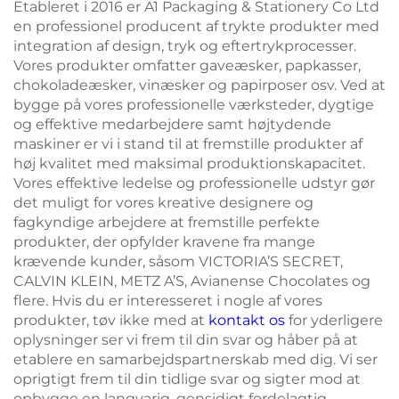
Etableret i 2016 er A1 Packaging & Stationery Co Ltd
en professionel producent af trykte produkter med
integration af design, tryk og eftertrykprocesser.
Vores produkter omfatter gaveæsker, papkasser,
chokoladeæsker, vinæsker og papirposer osv. Ved at
bygge på vores professionelle værksteder, dygtige
og effektive medarbejdere samt højtydende
maskiner er vi i stand til at fremstille produkter af
høj kvalitet med maksimal produktionskapacitet.
Vores effektive ledelse og professionelle udstyr gør
det muligt for vores kreative designere og
fagkyndige arbejdere at fremstille perfekte
produkter, der opfylder kravene fra mange
krævende kunder, såsom VICTORIA’S SECRET,
CALVIN KLEIN, METZ A’S, Avianense Chocolates og
flere. Hvis du er interesseret i nogle af vores
produkter, tøv ikke med at
kontakt os
for yderligere
oplysninger ser vi frem til din svar og håber på at
etablere en samarbejdspartnerskab med dig. Vi ser
oprigtigt frem til din tidlige svar og sigter mod at
opbygge en langvarig, gensidigt fordelagtig