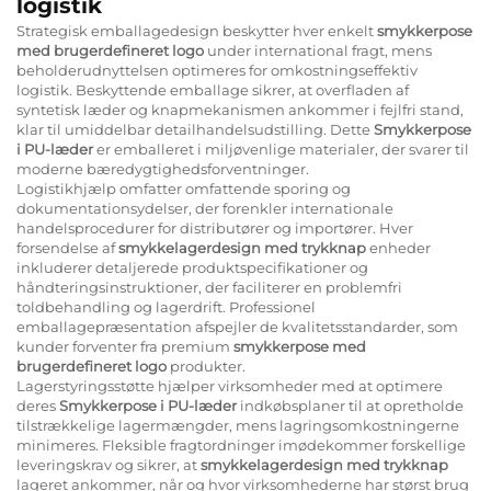
logistik
Strategisk emballagedesign beskytter hver enkelt
smykkerpose
med brugerdefineret logo
under international fragt, mens
beholderudnyttelsen optimeres for omkostningseffektiv
logistik. Beskyttende emballage sikrer, at overfladen af
syntetisk læder og knapmekanismen ankommer i fejlfri stand,
klar til umiddelbar detailhandelsudstilling. Dette
Smykkerpose
i PU-læder
er emballeret i miljøvenlige materialer, der svarer til
moderne bæredygtighedsforventninger.
Logistikhjælp omfatter omfattende sporing og
dokumentationsydelser, der forenkler internationale
handelsprocedurer for distributører og importører. Hver
forsendelse af
smykkelagerdesign med trykknap
enheder
inkluderer detaljerede produktspecifikationer og
håndteringsinstruktioner, der faciliterer en problemfri
toldbehandling og lagerdrift. Professionel
emballagepræsentation afspejler de kvalitetsstandarder, som
kunder forventer fra premium
smykkerpose med
brugerdefineret logo
produkter.
Lagerstyringsstøtte hjælper virksomheder med at optimere
deres
Smykkerpose i PU-læder
indkøbsplaner til at opretholde
tilstrækkelige lagermængder, mens lagringsomkostningerne
minimeres. Fleksible fragtordninger imødekommer forskellige
leveringskrav og sikrer, at
smykkelagerdesign med trykknap
lageret ankommer, når og hvor virksomhederne har størst brug