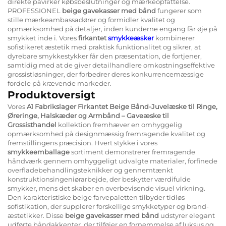
direkte påvirker købsbeslutninger og mærkeopfattelse.
PROFESSIONEL
beige gavekasser med bånd
fungerer som
stille mærkeambassadører og formidler kvalitet og
opmærksomhed på detaljer, inden kunderne engang får øje på
smykket inde i. Vores
firkantet
smykkeæsker
kombinerer
sofistikeret æstetik med praktisk funktionalitet og sikrer, at
dyrebare smykkestykker får den præsentation, de fortjener,
samtidig med at de giver detailhandlere omkostningseffektive
grossistløsninger, der forbedrer deres konkurrencemæssige
fordele på krævende markeder.
Produktoversigt
Vores
A1 Fabrikslager Firkantet Beige Bånd-Juvelæske til Ringe,
Øreringe, Halskæder og Armbånd – Gaveæske til
Grossisthandel
kollektion fremhæver en omhyggelig
opmærksomhed på designmæssig fremragende kvalitet og
fremstillingens præcision. Hvert stykke i vores
smykkeemballage
sortiment demonstrerer fremragende
håndværk gennem omhyggeligt udvalgte materialer, forfinede
overfladebehandlingsteknikker og gennemtænkt
konstruktionsingeniørarbejde, der beskytter værdifulde
smykker, mens det skaber en overbevisende visuel virkning.
Den karakteristiske beige farvepaletten tilbyder tidløs
sofistikation, der supplerer forskellige smykketyper og brand-
æstetikker. Disse
beige gavekasser med bånd
udstyrer elegant
udførte båndakkenter, der tilføjer en fornemmelse af luksus og