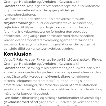
Øreringe, Halskæder og Armbånd – Gaveæske til
Grossisthandel
løsninger repræsenterer optimale værdiforhold
for professionelle købere, der søger pålidelige
leverandørrelationer.
Omfaattend kundeservice supplerer vores premium
smykkeemballage
tilbud, der omfatter teknisk assistance,
vejledning til tilpasning og logistikkoordination, hvilket
forenkler indkøbsprocesser og forbedrer den operative
effektivitet. Langvarige partnerskaber med detailhandlere
verden over demonstrerer vores engagement for kundens
succes og bæredygtige forretningsrelationer, der bygger på
gensidig tillid og konsekvent ydelseslevering.
Konklusion
Vores
A1 Fabrikslager Firkantet Beige Bånd-Juvelæske til Ringe,
Øreringe, Halskæder og Armbånd – Gaveæske til
Grossisthandel
samling repræsenterer højdepunktet inden for
emballageekspertise for professionelle smykkeretailere verden
over. Disse sofistikerede
smykkeemballage
kombinerer
æstetisk elegance med praktisk funktionalitet og skaber
omfattende løsninger, der forbedrer produktpræsentationen
samtidig med, at de understøtter effektive detailhandelsdrift og
målene for kundetilfredshed.
Den tidløse tiltrækning og alsidige funktionalitet af vores
beige
gavekasser med bånd
gør dem til uundværlige komponenter i