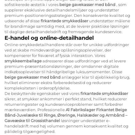
sofistikerede æstetik i vores
beige gavekasser med bånd
, som
supplerer eksklusive detailhandelsmiljøer og understøtter
premium-positioneringsstrategier. Den konsekvente kvalitet og
udseende af disse
firkantede smykkedåser
understøtter målene
for brandimage samtidig med, at de leverer praktiske løsninger
til daglige detailhandelsdrift og fremragende kundeservice.
E-handel og online-detailhandel
Online-smykkedetailhandlere står over for unikke udfordringer
ved at skabe mindeværdige oplåsningsoplevelser, der
kompenserer for fraværet af fysisk interaktion. Vores
smykkeemballage
adresserer disse udfordringer ved at levere
premium-præsentationsløsninger, der omdanner digitale
indkøbsoplevelser til håndgribelige luksusmomenter. Disse
beige gavekasser med bånd
anlægger klar til øjeblikkelig brug,
hvilket eliminerer ekstra forberedelsestid og reducerer
kompleksiteten i orderopfyldelse.
De beskyttende egenskaber ved vores
firkantede smykkedåser
sikrer, at smykker ankommer i perfekt stand, hvilket reducerer
returneringsrater og kundeserviceproblemer samt forbedrer
mærkeværdien. Professionelle
A1 Fabrikslager Firkantet Beige
Bånd-Juvelæske til Ringe, Øreringe, Halskæder og Armbånd –
Gaveæske til Grossisthandel
løsninger understøtter e-
handelsdrift med høj volumen gennem konsekvent kvalitet og
pålidelig tilgængelighed.