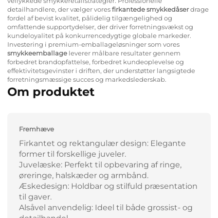
vellykkede smykkeretailstrategier. Professionelle
detailhandlere, der vælger vores
firkantede smykkedåser
drage
fordel af bevist kvalitet, pålidelig tilgængelighed og
omfattende supportydelser, der driver forretningsvækst og
kundeloyalitet på konkurrencedygtige globale markeder.
Investering i premium-emballageløsninger som vores
smykkeemballage
leverer målbare resultater gennem
forbedret brandopfattelse, forbedret kundeoplevelse og
effektivitetsgevinster i driften, der understøtter langsigtede
forretningsmæssige succes og markedslederskab.
Om produktet
Fremhæve
Firkantet og rektangulær design: Elegante
former til forskellige juveler.
Juvelæske: Perfekt til opbevaring af ringe,
øreringe, halskæder og armbånd.
Æskedesign: Holdbar og stilfuld præsentation
til gaver.
Alsåvel anvendelig: Ideel til både grossist- og