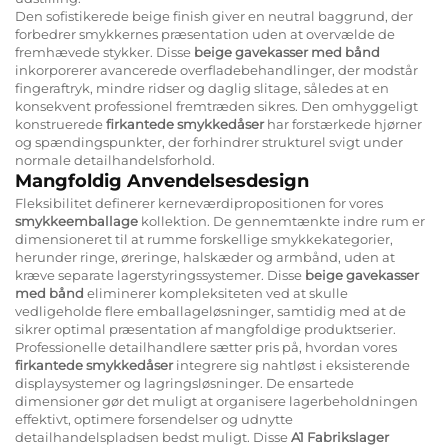
Den sofistikerede beige finish giver en neutral baggrund, der
forbedrer smykkernes præsentation uden at overvælde de
fremhævede stykker. Disse
beige gavekasser med bånd
inkorporerer avancerede overfladebehandlinger, der modstår
fingeraftryk, mindre ridser og daglig slitage, således at en
konsekvent professionel fremtræden sikres. Den omhyggeligt
konstruerede
firkantede smykkedåser
har forstærkede hjørner
og spændingspunkter, der forhindrer strukturel svigt under
normale detailhandelsforhold.
Mangfoldig Anvendelsesdesign
Fleksibilitet definerer kerneværdipropositionen for vores
smykkeemballage
kollektion. De gennemtænkte indre rum er
dimensioneret til at rumme forskellige smykkekategorier,
herunder ringe, øreringe, halskæder og armbånd, uden at
kræve separate lagerstyringssystemer. Disse
beige gavekasser
med bånd
eliminerer kompleksiteten ved at skulle
vedligeholde flere emballageløsninger, samtidig med at de
sikrer optimal præsentation af mangfoldige produktserier.
Professionelle detailhandlere sætter pris på, hvordan vores
firkantede smykkedåser
integrere sig nahtløst i eksisterende
displaysystemer og lagringsløsninger. De ensartede
dimensioner gør det muligt at organisere lagerbeholdningen
effektivt, optimere forsendelser og udnytte
detailhandelspladsen bedst muligt. Disse
A1 Fabrikslager