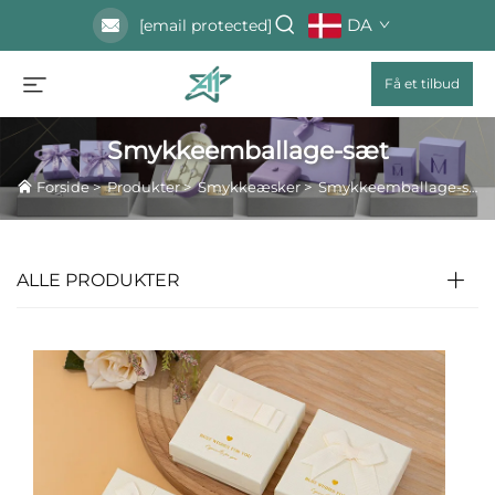
DA
[email protected]
Få et tilbud
Smykkeemballage-sæt
Forside
>
Produkter
>
Smykkeæsker
>
Smykkeemballage-sæt
ALLE PRODUKTER