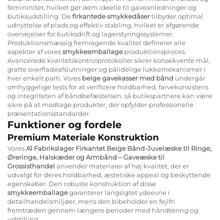
femininitet, hvilket gør dem ideelle til gaveanledninger og
butiksudstilling. De
firkantede smykkedåser
tilbyder optimal
udnyttelse af plads og effektiv stabling, hvilket er afgørende
overvejelser for butiksdrift og lagerstyringssystemer.
Produktionsmæssig fremragende kvalitet definerer alle
aspekter af vores
smykkeemballage
produktionsproces.
Avancerede kvalitetskontrolprotokoller sikrer konsekvente mål,
glatte overfladeafslutninger og pålidelige lukkemekanismer i
hver enkelt parti. Vores
beige gavekasser med bånd
undergår
omhyggelige tests for at verificere holdbarhed, farvekonsistens
og integriteten af båndbefæstelsen, så butikspartnere kan være
sikre på at modtage produkter, der opfylder professionelle
præsentationsstandarder.
Funktioner og fordele
Premium Materiale Konstruktion
Vores
A1 Fabrikslager Firkantet Beige Bånd-Juvelæske til Ringe,
Øreringe, Halskæder og Armbånd – Gaveæske til
Grossisthandel
anvender materialer af høj kvalitet, der er
udvalgt for deres holdbarhed, æstetiske appeal og beskyttende
egenskaber. Den robuste konstruktion af disse
smykkeemballage
garanterer langsigtet ydeevne i
detailhandelsmiljøer, mens den bibeholder en fejlfri
fremtræden gennem længere perioder med håndtering og
udstilling.