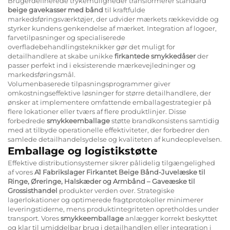
Brugerdefinerede trykemuligheder transformerer standard
beige gavekasser med bånd
til kraftfulde
markedsføringsværktøjer, der udvider mærkets rækkevidde og
styrker kundens genkendelse af mærket. Integration af logoer,
farvetilpasninger og specialiserede
overfladebehandlingsteknikker gør det muligt for
detailhandlere at skabe unikke
firkantede smykkedåser
der
passer perfekt ind i eksisterende mærkevejledninger og
markedsføringsmål.
Volumenbaserede tilpasningsprogrammer giver
omkostningseffektive løsninger for større detailhandlere, der
ønsker at implementere omfattende emballagestrategier på
flere lokationer eller tværs af flere produktlinjer. Disse
forbedrede
smykkeemballage
støtte brandkonsistens samtidig
med at tilbyde operationelle effektiviteter, der forbedrer den
samlede detailhandelsydelse og kvaliteten af kundeoplevelsen.
Emballage og logistikstøtte
Effektive distributionsystemer sikrer pålidelig tilgængelighed
af vores
A1 Fabrikslager Firkantet Beige Bånd-Juvelæske til
Ringe, Øreringe, Halskæder og Armbånd – Gaveæske til
Grossisthandel
produkter verden over. Strategiske
lagerlokationer og optimerede fragtprotokoller minimerer
leveringstiderne, mens produktintegriteten opretholdes under
transport. Vores
smykkeemballage
anlægger korrekt beskyttet
og klar til umiddelbar brug i detailhandlen eller integration i