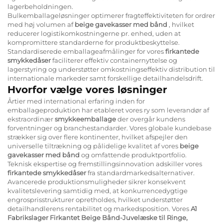
lagerbeholdningen.
Bulkemballageløsninger optimerer fragteffektiviteten for ordrer
med høj volumen af
beige gavekasser med bånd
, hvilket
reducerer logistikomkostningerne pr. enhed, uden at
kompromittere standarderne for produktbeskyttelse.
Standardiserede emballageafmålinger for vores
firkantede
smykkedåser
faciliterer effektiv containernyttelse og
lagerstyring og understøtter omkostningseffektiv distribution til
internationale markeder samt forskellige detailhandelsdrift.
Hvorfor vælge vores løsninger
Årtier med international erfaring inden for
emballageproduktion har etableret vores ry som leverandør af
ekstraordinær
smykkeemballage
der overgår kundens
forventninger og branchestandarder. Vores globale kundebase
strækker sig over flere kontinenter, hvilket afspejler den
universelle tiltrækning og pålidelige kvalitet af vores
beige
gavekasser med bånd
og omfattende produktportfolio.
Teknisk ekspertise og fremstillingsinnovation adskiller vores
firkantede smykkedåser
fra standardmarkedsalternativer.
Avancerede produktionsmuligheder sikrer konsekvent
kvalitetslevering samtidig med, at konkurrencedygtige
engrosprisstrukturer opretholdes, hvilket understøtter
detailhandlerens rentabilitet og markedsposition. Vores
A1
Fabrikslager Firkantet Beige Bånd-Juvelæske til Ringe,