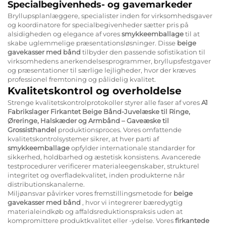
Specialbegivenheds- og gavemarkeder
Bryllupsplanlæggere, specialister inden for virksomhedsgaver
og koordinatore for specialbegivenheder sætter pris på
alsidigheden og elegance af vores
smykkeemballage
til at
skabe uglemmelige præsentationsløsninger. Disse
beige
gavekasser med bånd
tilbyder den passende sofistikation til
virksomhedens anerkendelsesprogrammer, bryllupsfestgaver
og præsentationer til særlige lejligheder, hvor der kræves
professionel fremtoning og pålidelig kvalitet.
Kvalitetskontrol og overholdelse
Strenge kvalitetskontrolprotokoller styrer alle faser af vores
A1
Fabrikslager Firkantet Beige Bånd-Juvelæske til Ringe,
Øreringe, Halskæder og Armbånd – Gaveæske til
Grossisthandel
produktionsproces. Vores omfattende
kvalitetskontrolsystemer sikrer, at hver parti af
smykkeemballage
opfylder internationale standarder for
sikkerhed, holdbarhed og æstetisk konsistens. Avancerede
testprocedurer verificerer materialeegenskaber, strukturel
integritet og overfladekvalitet, inden produkterne når
distributionskanalerne.
Miljøansvar påvirker vores fremstillingsmetode for
beige
gavekasser med bånd
, hvor vi integrerer bæredygtig
materialeindkøb og affaldsreduktionspraksis uden at
kompromittere produktkvalitet eller -ydelse. Vores
firkantede