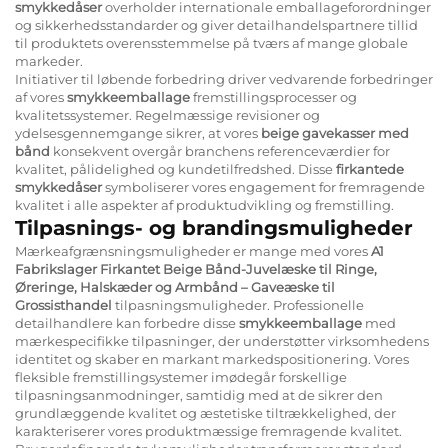
smykkedåser
overholder internationale emballageforordninger
og sikkerhedsstandarder og giver detailhandelspartnere tillid
til produktets overensstemmelse på tværs af mange globale
markeder.
Initiativer til løbende forbedring driver vedvarende forbedringer
af vores
smykkeemballage
fremstillingsprocesser og
kvalitetssystemer. Regelmæssige revisioner og
ydelsesgennemgange sikrer, at vores
beige gavekasser med
bånd
konsekvent overgår branchens referenceværdier for
kvalitet, pålidelighed og kundetilfredshed. Disse
firkantede
smykkedåser
symboliserer vores engagement for fremragende
kvalitet i alle aspekter af produktudvikling og fremstilling.
Tilpasnings- og brandingsmuligheder
Mærkeafgrænsningsmuligheder er mange med vores
A1
Fabrikslager Firkantet Beige Bånd-Juvelæske til Ringe,
Øreringe, Halskæder og Armbånd – Gaveæske til
Grossisthandel
tilpasningsmuligheder. Professionelle
detailhandlere kan forbedre disse
smykkeemballage
med
mærkespecifikke tilpasninger, der understøtter virksomhedens
identitet og skaber en markant markedspositionering. Vores
fleksible fremstillingsystemer imødegår forskellige
tilpasningsanmodninger, samtidig med at de sikrer den
grundlæggende kvalitet og æstetiske tiltrækkelighed, der
karakteriserer vores produktmæssige fremragende kvalitet.