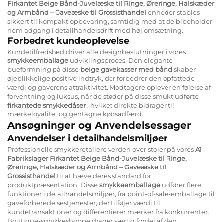
Firkantet Beige Bånd-Juvelæske til Ringe, Øreringe, Halskæder
og Armbånd – Gaveæske til Grossisthandel
enheder stables
sikkert til kompakt opbevaring, samtidig med at de bibeholder
nem adgang i detailhandelsdrift med høj omsætning.
Forbedret kundeoplevelse
Kundetilfredshed driver alle designbeslutninger i vores
smykkeemballage
udviklingsproces. Den elegante
bueformning på disse
beige gavekasser med bånd
skaber
øjeblikkelige positive indtryk, der forbedrer den opfattede
værdi og gaverens attraktivitet. Modtagere oplever en følelse af
forventning og luksus, når de støder på disse smukt udførte
firkantede smykkedåser
, hvilket direkte bidrager til
mærkeloyalitet og gentagne købsadfærd.
Ansøgninger og Anvendelsessager
Anvendelser i detailhandelsmiljøer
Professionelle smykkeretailere verden over stoler på vores
A1
Fabrikslager Firkantet Beige Bånd-Juvelæske til Ringe,
Øreringe, Halskæder og Armbånd – Gaveæske til
Grossisthandel
til at hæve deres standard for
produktpræsentation. Disse
smykkeemballage
udfører flere
funktioner i detailhandelsmiljøer, fra point-of-sale-emballage til
gaveforberedelsestjenester, der tilføjer værdi til
kundetransaktioner og differentierer mærker fra konkurrenter.
Boutique-smykkeshoppe drager særlig fordel af den