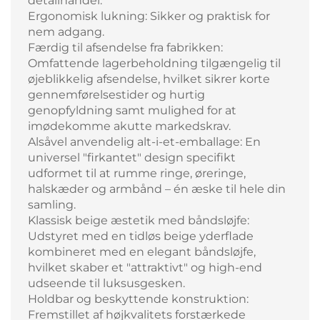
detailhandel.
Ergonomisk lukning: Sikker og praktisk for
nem adgang.
Færdig til afsendelse fra fabrikken:
Omfattende lagerbeholdning tilgængelig til
øjeblikkelig afsendelse, hvilket sikrer korte
gennemførelsestider og hurtig
genopfyldning samt mulighed for at
imødekomme akutte markedskrav.
Alsåvel anvendelig alt-i-et-emballage: En
universel "firkantet" design specifikt
udformet til at rumme ringe, øreringe,
halskæder og armbånd – én æske til hele din
samling.
Klassisk beige æstetik med båndsløjfe:
Udstyret med en tidløs beige yderflade
kombineret med en elegant båndsløjfe,
hvilket skaber et "attraktivt" og high-end
udseende til luksusgesken.
Holdbar og beskyttende konstruktion:
Fremstillet af højkvalitets forstærkede