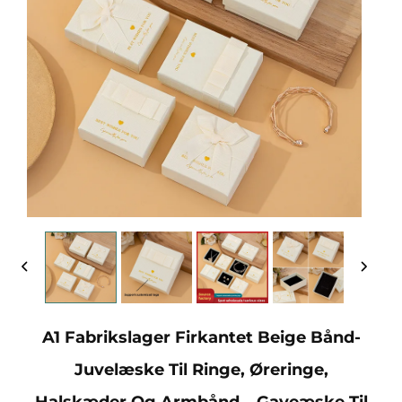
A1 Fabrikslager Firkantet Beige Bånd-
Juvelæske Til Ringe, Øreringe,
Halskæder Og Armbånd – Gaveæske Til