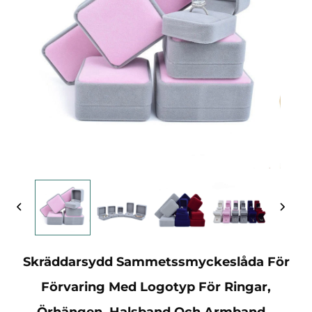
Skräddarsydd Sammetssmyckeslåda För
Förvaring Med Logotyp För Ringar,
Örhängen, Halsband Och Armband –