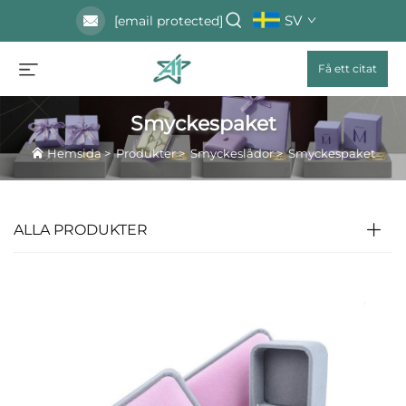
SV
[email protected]
Få ett citat
Smyckespaket
Hemsida
>
Produkter
>
Smyckeslådor
>
Smyckespaket
ALLA PRODUKTER