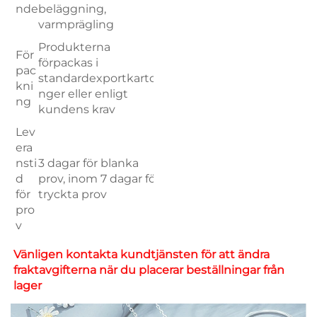
nde
beläggning,
varmprägling
Produkterna
För
förpackas i
pac
standardexportkarto
kni
nger eller enligt
ng
kundens krav
Lev
era
nsti
3 dagar för blanka
d
prov, inom 7 dagar för
för
tryckta prov
pro
v
Vänligen kontakta kundtjänsten för att ändra 
fraktavgifterna när du placerar beställningar från 
lager 