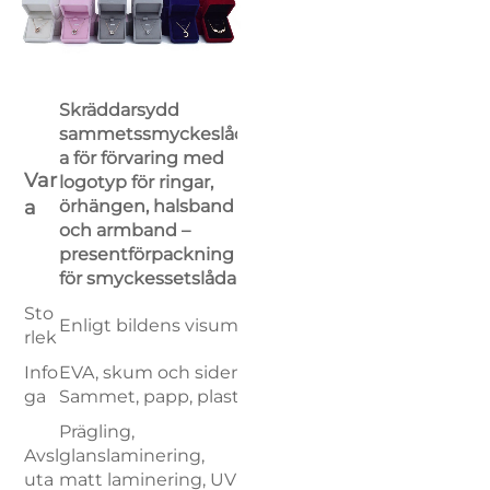
Skräddarsydd
sammetssmyckeslåd
a för förvaring med
Var
logotyp för ringar,
a
örhängen, halsband
och armband –
presentförpackning
för smyckessetslåda
Sto
Enligt bildens visum
rlek
Info
EVA, skum och siden.
ga
Sammet, papp, plast
Prägling,
Avsl
glanslaminering,
uta
matt laminering, UV-