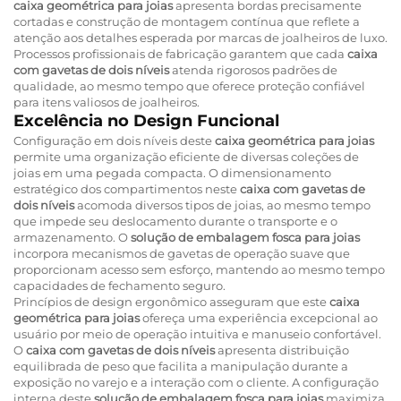
caixa geométrica para joias
apresenta bordas precisamente
cortadas e construção de montagem contínua que reflete a
atenção aos detalhes esperada por marcas de joalheiros de luxo.
Processos profissionais de fabricação garantem que cada
caixa
com gavetas de dois níveis
atenda rigorosos padrões de
qualidade, ao mesmo tempo que oferece proteção confiável
para itens valiosos de joalheiros.
Excelência no Design Funcional
Configuração em dois níveis deste
caixa geométrica para joias
permite uma organização eficiente de diversas coleções de
joias em uma pegada compacta. O dimensionamento
estratégico dos compartimentos neste
caixa com gavetas de
dois níveis
acomoda diversos tipos de joias, ao mesmo tempo
que impede seu deslocamento durante o transporte e o
armazenamento. O
solução de embalagem fosca para joias
incorpora mecanismos de gavetas de operação suave que
proporcionam acesso sem esforço, mantendo ao mesmo tempo
capacidades de fechamento seguro.
Princípios de design ergonômico asseguram que este
caixa
geométrica para joias
ofereça uma experiência excepcional ao
usuário por meio de operação intuitiva e manuseio confortável.
O
caixa com gavetas de dois níveis
apresenta distribuição
equilibrada de peso que facilita a manipulação durante a
exposição no varejo e a interação com o cliente. A configuração
interna deste
solução de embalagem fosca para joias
maximiza