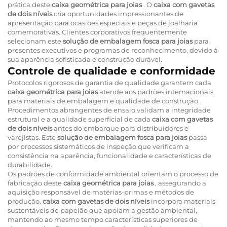
prática deste
caixa geométrica para joias
. O
caixa com gavetas
de dois níveis
cria oportunidades impressionantes de
apresentação para ocasiões especiais e peças de joalharia
comemorativas. Clientes corporativos frequentemente
selecionam este
solução de embalagem fosca para joias
para
presentes executivos e programas de reconhecimento, devido à
sua aparência sofisticada e construção durável.
Controle de qualidade e conformidade
Protocolos rigorosos de garantia de qualidade garantem cada
caixa geométrica para joias
atende aos padrões internacionais
para materiais de embalagem e qualidade de construção.
Procedimentos abrangentes de ensaio validam a integridade
estrutural e a qualidade superficial de cada
caixa com gavetas
de dois níveis
antes do embarque para distribuidores e
varejistas. Este
solução de embalagem fosca para joias
passa
por processos sistemáticos de inspeção que verificam a
consistência na aparência, funcionalidade e características de
durabilidade.
Os padrões de conformidade ambiental orientam o processo de
fabricação deste
caixa geométrica para joias
, assegurando a
aquisição responsável de matérias-primas e métodos de
produção.
caixa com gavetas de dois níveis
incorpora materiais
sustentáveis de papelão que apoiam a gestão ambiental,
mantendo ao mesmo tempo características superiores de