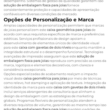
desempenho. Sistemas de gestão da qualidade garantem isso
solução de embalagem fosca para joias
fornece
consistentemente proteção e capacidades de apresentação
confiáveis em diversas condições de mercado.
Opções de Personalização e Marca
Amplas capacidades de personalização permitem que marcas
de joias personalizem este
caixa geométrica para joias
de
acordo com seus requisitos específicos de marca e preferências
estéticas. Serviços profissionais de design apoiam o
desenvolvimento de elementos únicos de identidade visual
para este
caixa com gavetas de dois níveis
enquanto mantêm a
integridade estrutural e o desempenho funcional. Tecnologias
avançadas de impressão asseguram que este
solução de
embalagem fosca para joias
reproduza com precisão as cores da
marca, logotipos e elementos decorativos, com clareza e
consistência excepcionais.
Opções especializadas de acabamento realçam o impacto
visual deste
caixa geométrica para joias
por meio de técnicas
como relevo, hot stamping e aplicação de textura. Integração da
identidade da marca para este
caixa com gavetas de dois níveis
inclui serviços abrangentes de consultoria que alinham o
design da embalagem com as estratégias de marketing
globais. Programas flexíveis de personalização atendem a
diversos requisitos de volume, garantindo ao mesmo tempo isso
solução de embalagem fosca para joias
mantém padrões de