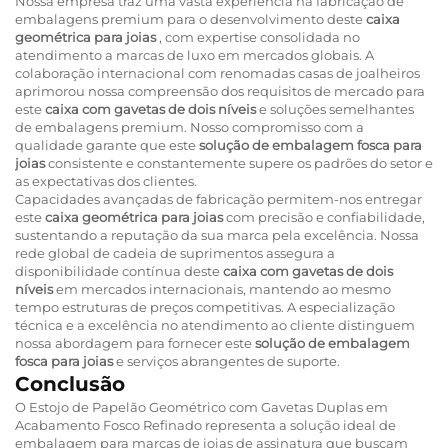
Nossa empresa traz uma vasta experiência na fabricação de
embalagens premium para o desenvolvimento deste
caixa
geométrica para joias
, com expertise consolidada no
atendimento a marcas de luxo em mercados globais. A
colaboração internacional com renomadas casas de joalheiros
aprimorou nossa compreensão dos requisitos de mercado para
este
caixa com gavetas de dois níveis
e soluções semelhantes
de embalagens premium. Nosso compromisso com a
qualidade garante que este
solução de embalagem fosca para
joias
consistente e constantemente supere os padrões do setor e
as expectativas dos clientes.
Capacidades avançadas de fabricação permitem-nos entregar
este
caixa geométrica para joias
com precisão e confiabilidade,
sustentando a reputação da sua marca pela excelência. Nossa
rede global de cadeia de suprimentos assegura a
disponibilidade contínua deste
caixa com gavetas de dois
níveis
em mercados internacionais, mantendo ao mesmo
tempo estruturas de preços competitivas. A especialização
técnica e a excelência no atendimento ao cliente distinguem
nossa abordagem para fornecer este
solução de embalagem
fosca para joias
e serviços abrangentes de suporte.
Conclusão
O Estojo de Papelão Geométrico com Gavetas Duplas em
Acabamento Fosco Refinado representa a solução ideal de
embalagem para marcas de joias de assinatura que buscam