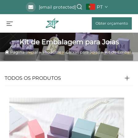
PT
[email protected]
Obter orçamento
Kit de Embalagem para Joias
Página Inicial
>
Produtos
>
Caixas para Joias
>
Kit de Embalagem para Joias
TODOS OS PRODUTOS