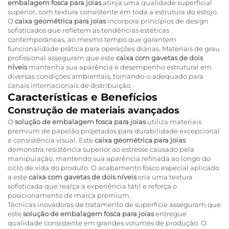
embalagem fosca para joias
atinja uma qualidade superficial
superior, com textura consistente em toda a estrutura do estojo.
O
caixa geométrica para joias
incorpora princípios de design
sofisticados que refletem as tendências estéticas
contemporâneas, ao mesmo tempo que garantem
funcionalidade prática para operações diárias. Materiais de grau
profissional asseguram que este
caixa com gavetas de dois
níveis
mantenha sua aparência e desempenho estrutural em
diversas condições ambientais, tornando-o adequado para
canais internacionais de distribuição.
Características e Benefícios
Construção de materiais avançados
O
solução de embalagem fosca para joias
utiliza materiais
premium de papelão projetados para durabilidade excepcional
e consistência visual. Este
caixa geométrica para joias
demonstra resistência superior ao estresse causado pela
manipulação, mantendo sua aparência refinada ao longo do
ciclo de vida do produto. O acabamento fosco especial aplicado
a este
caixa com gavetas de dois níveis
cria uma textura
sofisticada que realça a experiência tátil e reforça o
posicionamento de marca premium.
Técnicas inovadoras de tratamento de superfície asseguram que
este
solução de embalagem fosca para joias
entregue
qualidade consistente em grandes volumes de produção. O