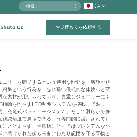
JA
お見積もりを依頼する
akuto Us
ス
ュエリーを贈呈するという特別な瞬間を一層輝かせ
。贈呈という行為を、忘れ難い儀式的な体験へと変
質な素材が用いられており、貴重なジュエリーにふ
指輪を照らすLED照明システムを搭載しており、
明、充電式バッテリーシステム、そして滑らかで静
な視認角度で展示できるよう専門的に設計されてお
面にとどまらず、宝飾店にとってはプレミアムな小
指に着けられた後も長きにわたり記憶を守る宝物と