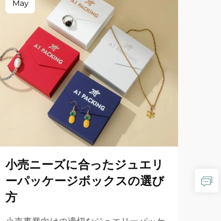
May
Ma
小売ニーズに合ったジュエリ
高
ーパッケージボックスの選び
ッ
方
す