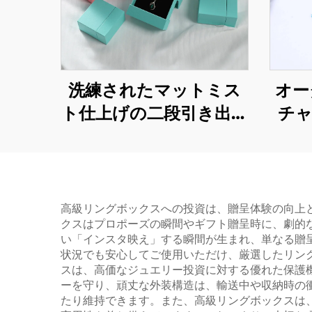
洗練されたマットミス
オー
ト仕上げの二段引き出し
チャ
式金庫型幾何学模様紙板
し
ケース／ブランドサイ
ック
ン入りジュエリーブラ
レ
ンド向け先進的アイデ
ル
高級リングボックスへの投資は、贈呈体験の向上
クスはプロポーズの瞬間やギフト贈呈時に、劇的
ンティティボックス
チャ
い「インスタ映え」する瞬間が生まれ、単なる贈
状況でも安心してご使用いただけ、厳選したリン
スは、高価なジュエリー投資に対する優れた保護
ーを守り、頑丈な外装構造は、輸送中や収納時の
たり維持できます。また、高級リングボックスは