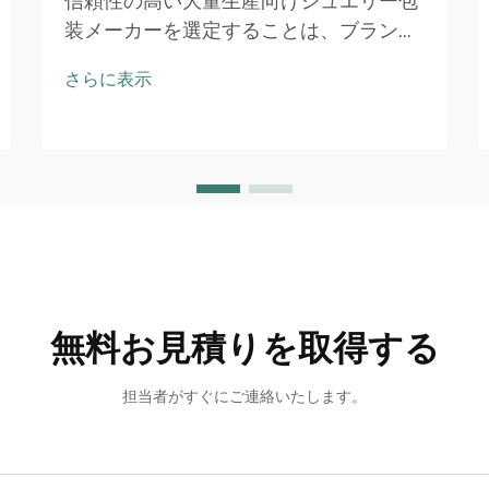
信頼性の高い大量生産向けジュエリー包
装メーカーを選定することは、ブランド
評判、業務効率、利益率に大きく影響す
さらに表示
る極めて重要な意思決定です。新規ジュ
エリーラインの立ち上げにせよ、既存事
業の規模拡大にせよ…
無料お見積りを取得する
担当者がすぐにご連絡いたします。