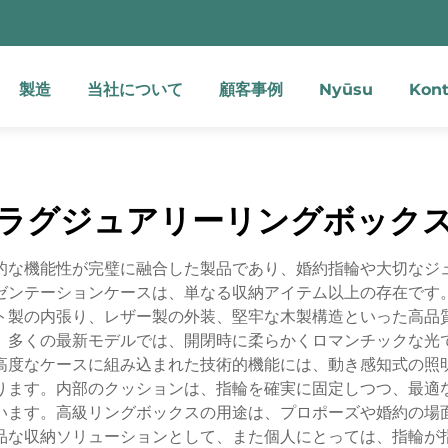
製造
当社について
顧客事例
Nyūsu
Kont
ラグジュアリーリングボック
的な機能性が完璧に融合した製品であり、婚約指輪や大切なジ
ゼンテーションケースは、単なる収納アイテム以上の存在です
ト製の内張り、レザー製の外装、堅牢な木製構造といった高品
。多くの最新モデルでは、開閉時に柔らかくロマンチックな光で
高度なケースに組み込まれた技術的機能には、動き感知式の照
ります。内部のクッションは、指輪を確実に固定しつつ、最適
います。高級リングボックスの用途は、プロポーズや婚約の場
品な収納ソリューションとして、また個人にとっては、指輪が