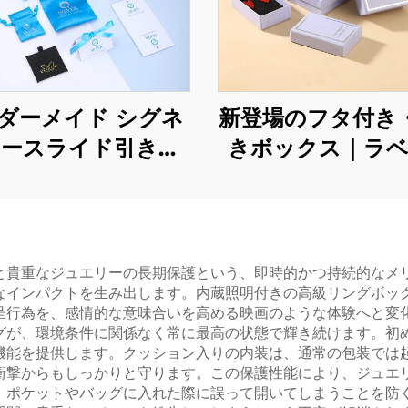
ダーメイド シグネ
新登場のフタ付き
ースライド引き出
きボックス｜ラ
式チェスト｜高級ネ
ー・パープル色の
レス・リング用エ
シンプルパター
ガントな硬質段ボー
エリーパッケー
装飾ケース｜シグネ
クス｜指輪およ
と貴重なジュエリーの長期保護という、即時的かつ持続的なメ
なインパクトを生み出します。内蔵照明付きの高級リングボッ
ージュエルリーボ
クレス収納用
呈行為を、感情的な意味合いを高める映画のような体験へと変
ックス
グが、環境条件に関係なく常に最高の状態で輝き続けます。初
機能を提供します。クッション入りの内装は、通常の包装では
衝撃からもしっかりと守ります。この保護性能により、ジュエ
、ポケットやバッグに入れた際に誤って開いてしまうことを防