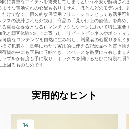
瞬間に貴重なアイテムを紛失してしまうという不安が解消され
るような電池切れの心配もありません。ほとんどのモデルは、
てだけでなく、恒久的な保管用ソリューションとしても活用可
ックスの洗練された外観は、商品の「見かけ上の価値」を高め
える重要な要素となるロマンチックなシーンにおいて特に重要
強化と顧客体験の向上に寄与し、リピートビジネスやポジティ
共有可能なコンテンツを自然に生み出し、贈呈者の心配りを広く
い捨て包装を、長年にわたり実用的に使える記念品へと置き換
用荷物の中にも容易に収納でき、スペースを過度に占有しませ
カップルが何度も手に取り、ボックスを開けるたびに特別な瞬
に上回るものなのです。
実用的なヒント
14