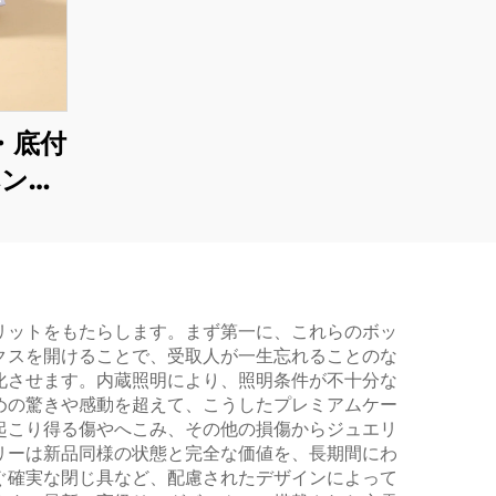
・底付
ベンダ
長方形
ンジュ
ジボッ
びネッ
リットをもたらします。まず第一に、これらのボッ
クスを開けることで、受取人が一生忘れることのな
化させます。内蔵照明により、照明条件が不十分な
めの驚きや感動を超えて、こうしたプレミアムケー
起こり得る傷やへこみ、その他の損傷からジュエリ
リーは新品同様の状態と完全な価値を、長期間にわ
ぐ確実な閉じ具など、配慮されたデザインによって