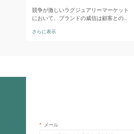
競争が激しいラグジュアリーマーケット
において、ブランドの威信は顧客とのあ
らゆるタッチポイントに対する細心の注
さらに表示
意によって築かれます。カスタムジュエ
リーパッケージは、お客様と貴社ブラン
ドとの最初の物理的な接触点となりま
す。開梱体験は…
メール