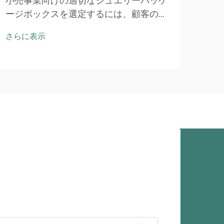
小売事業向けの適切なジュエリーパッケ
競争
ージボックスを選定するには、顧客の印
製品
象およびビジネス効率の両方に影響を与
テム
さらに表示
さら
える複数の要素を慎重に検討する必要が
範囲
あります。最適なパッケージソリューシ
ージ
ョンは、単なる保護機能を果たすだけで
にお
なく、…
印象