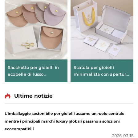
Sacchetto per gioielli in
Scatola per gioielli
ecopelle di lusso
minimalista con apertura
personalizzabile con logo,
scorrevole, vendita
a forma di busta con
all’ingrosso, scatola di
bottone a scatto, foderato
cartone personalizzabile
Ultime notizie
internamente in morbida
con stampa del marchio e
microfibra, ideale per
inserto imbottito, adatta a
L'imballaggio sostenibile per gioielli assume un ruolo centrale
riporre collane, orecchini
boutique
mentre i principali marchi luxury globali passano a soluzioni
e anelli
ecocompatibili
2026-03-15