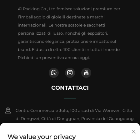
A1 Packing Co., Ltd fornisce soluzioni premium per
l’imballaggio di gioielli destinate a marchi
internazionali. Le nostre scatole e sacchetti
personalizzati di lusso, nonché gli espositori,
garantiscono eleganza, protezione e impatto sul
brand. Fiducia di oltre 100 clienti in tutto il mondo.
Richiedi un preventivo ancora oggi.
CONTATTACI
Centro Commerciale Jufu, 100 a sud di Via Wenwen, Città
di Dengwei, Città di Dongguan, Provincia del Guangdong,
Cina
We value your privacy