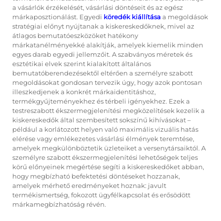
a vásárlók érzékelését, vásárlási döntéseit és az egész
márkaposztionálást. Egyedi
köredék kiállítása
a megoldások
stratégiai előnyt nyújtanak a kiskereskedőknek, mivel az
átlagos bemutatóeszközöket hatékony
márkatanélményekké alakítják, amelyek kiemelik minden
egyes darab egyedi jellemzőit. A szabványos méretek és
esztétikai elvek szerint kialakított általános
bemutatóberendezésektől eltérően a személyre szabott
megoldásokat gondosan tervezik úgy, hogy azok pontosan
illeszkedjenek a konkrét márkaidentitáshoz,
termékgyűjteményekhez és térbeli igényekhez. Ezek a
testreszabott ékszermegjelenítési megközelítések kezelik a
kiskereskedők által szembesített sokszínű kihívásokat –
például a korlátozott helyen való maximális vizuális hatás
elérése vagy emlékezetes vásárlási élmények teremtése,
amelyek megkülönböztetik üzleteiket a versenytársaiktól. A
személyre szabott ékszermegjelenítési lehetőségek teljes
körű előnyeinek megértése segíti a kiskereskedőket abban,
hogy megbízható befektetési döntéseket hozzanak,
amelyek mérhető eredményeket hoznak: javult
termékismertség, fokozott ügyfélkapcsolat és erősödött
márkamegbízhatóság révén.