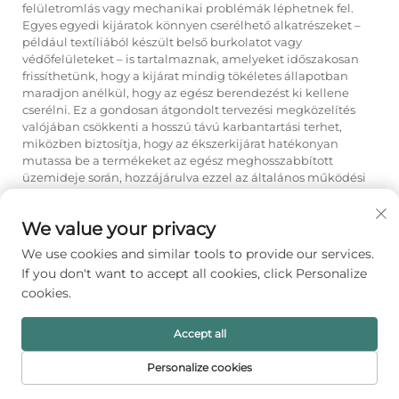
felületromlás vagy mechanikai problémák léphetnek fel.
Egyes egyedi kijáratok könnyen cserélhető alkatrészeket –
például textíliából készült belső burkolatot vagy
védőfelületeket – is tartalmaznak, amelyeket időszakosan
frissíthetünk, hogy a kijárat mindig tökéletes állapotban
maradjon anélkül, hogy az egész berendezést ki kellene
cserélni. Ez a gondosan átgondolt tervezési megközelítés
valójában csökkenti a hosszú távú karbantartási terhet,
miközben biztosítja, hogy az ékszerkijárat hatékonyan
mutassa be a termékeket az egész meghosszabbított
üzemideje során, hozzájárulva ezzel az általános működési
hatékonysághoz és a márkajelenlét minőségének
fenntartásához.
We value your privacy
We use cookies and similar tools to provide our services.
If you don't want to accept all cookies, click Personalize
Előző:
Mire figyeljenek a vásárlók ékszer-csomagoló dobozok beszerzésekor?
cookies.
Következő:
Mi teszi kiemelkedővé egy ékszerek kiszolgáló állványát a kiskereskedelmi környezetben?
Accept all
Personalize cookies
KEZDŐLAP
TERMÉKEK
E-MAIL
TELEFON