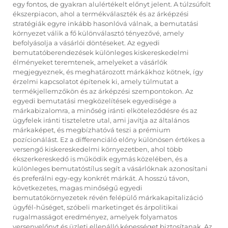
egy fontos, de gyakran alulértékelt előnyt jelent. A túlzsúfolt
ékszerpiacon, ahol a termékválaszték és az árképzési
stratégiák egyre inkább hasonlóvá válnak, a bemutatási
környezet válik a fő különválasztó tényezővé, amely
befolyásolja a vásárlói döntéseket. Az egyedi
bemutatóberendezések különleges kiskereskedelmi
élményeket teremtenek, amelyeket a vásárlók
megjegyeznek, és meghatározott márkákhoz kötnek, így
érzelmi kapcsolatot építenek ki, amely túlmutat a
termékjellemzőkön és az árképzési szempontokon. Az
egyedi bemutatási megközelítések egyedisége a
márkabizalomra, a minőség iránti elköteleződésre és az
ügyfelek iránti tiszteletre utal, ami javítja az általános
márkaképet, és megbízhatóvá teszi a prémium
pozícionálást. Ez a differenciáló előny különösen értékes a
versengő kiskereskedelmi környezetben, ahol több
ékszerkereskedő is működik egymás közelében, és a
különleges bemutatóstílus segít a vásárlóknak azonosítani
és preferálni egy-egy konkrét márkát. A hosszú távon,
következetes, magas minőségű egyedi
bemutatókörnyezetek révén felépülő márkakapitalizáció
ügyfél-hűséget, szóbeli marketinget és árpolitikai
rugalmasságot eredményez, amelyek folyamatos
versenyelőnyt és üzleti ellenálló képességet biztosítanak. Az