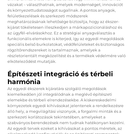
vázakat – választhatnak, amelyek modernséget, innovációt
és környezettudatosságot sugallnak. A pontos anyagok,
felületkezelések és szerkezeti módszerek
meghatározásának lehetősége biztosítja, hogy az ékszer-
kijárat tökéletesen illeszkedjen a márkapozicionáláshoz és
az ügyfél-elvárásokhoz. Ez a stratégiai anyagválasztás a
funkcionális elemekre is kiterjed, így az egyedi megoldások
speciális belső burkolatokat, védőfelületeket és biztonságos
rögzítőrendszereket is tartalmaznak, amelyek a
részletorientált megközelítést és a termékek védelmére való
elköteleződést mutatják.
Építészeti integráció és térbeli
harmónia
Az egyedi ékszerek kijáratára szolgáló megoldások
kiemelkedően jól integrálódnak a meglévő építészeti
elemekbe és térbeli elrendezésekbe. A kiskereskedelmi
környezetek egyedi kihívásokat jelentenek a rendelkezésre
álló hely, a megvilágítási viszonyok, a forgalmi minták és a
szerkezeti korlátozások tekintetében, amelyeket a
szabványos berendezések nem tudnak hatékonyan kezelni.
Az egyedi tervek ezeket a kihívásokat a pontos méretek, az