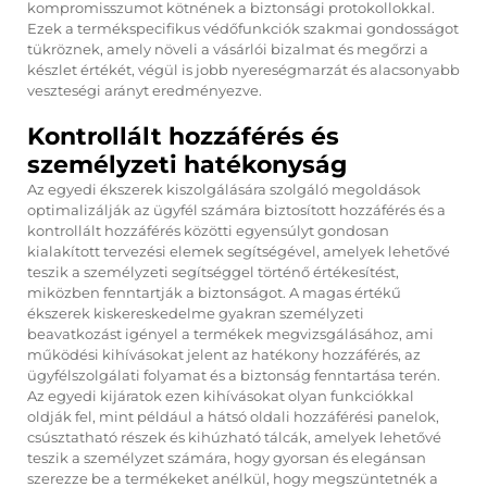
kompromisszumot kötnének a biztonsági protokollokkal.
Ezek a termékspecifikus védőfunkciók szakmai gondosságot
tükröznek, amely növeli a vásárlói bizalmat és megőrzi a
készlet értékét, végül is jobb nyereségmarzát és alacsonyabb
veszteségi arányt eredményezve.
Kontrollált hozzáférés és
személyzeti hatékonyság
Az egyedi ékszerek kiszolgálására szolgáló megoldások
optimalizálják az ügyfél számára biztosított hozzáférés és a
kontrollált hozzáférés közötti egyensúlyt gondosan
kialakított tervezési elemek segítségével, amelyek lehetővé
teszik a személyzeti segítséggel történő értékesítést,
miközben fenntartják a biztonságot. A magas értékű
ékszerek kiskereskedelme gyakran személyzeti
beavatkozást igényel a termékek megvizsgálásához, ami
működési kihívásokat jelent az hatékony hozzáférés, az
ügyfélszolgálati folyamat és a biztonság fenntartása terén.
Az egyedi kijáratok ezen kihívásokat olyan funkciókkal
oldják fel, mint például a hátsó oldali hozzáférési panelok,
csúsztatható részek és kihúzható tálcák, amelyek lehetővé
teszik a személyzet számára, hogy gyorsan és elegánsan
szerezze be a termékeket anélkül, hogy megszüntetnék a