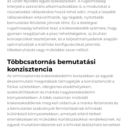
az üzleti fejlődés egyes szakaszaiban. A rugalmasság
kiterjed a szezonális alkalmazkodásra is: a modulokat a
csúcseladási időszakokra hozzá lehet adni, majd a lassabb
időszakokban eltávolíthatók, így tágabb, nyitottabb
bemutatási felületek jönnek létre. Ez a stratégiai
rugalmasság lehetővé teszi a kiskereskedők számára, hogy
gyorsan reagáljanak a piaci lehetőségekre, új áruházi
koncepciókat teszteljenek, és a teljesítményadatok alapján
optimalizálják a kiállítási konfigurációkat jelentős
tőkeberuházás vagy működési zavar nélkül.
Többcsatornás bemutatási
konzisztencia
Az omnicsatornás kiskereskedelmi korszakban az egyedi
ékszermutató megoldások támogatják a konzisztenciát a
fizikai üzletekben, ideiglenes eladóhelyeken,
szakkiállításokon és márkás nagykereskedelmi
környezetekben. A több csatornán működő
kiskereskedőknek meg kell oldaniuk a márka-felismerés és
a bemutatási szabványok fenntartásának kihívását
különböző környezetekben, amelyek eltérő térbeli
elrendezéssel és működési korlátozásokkal rendelkeznek. Az
egyedi mutatórendszerek ezt a kihívást skálázható tervekkel