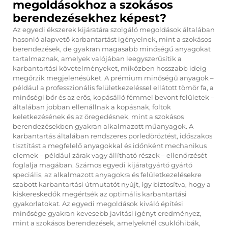
megoldásokhoz a szokásos
berendezésekhez képest?
Az egyedi ékszerek kijáratára szolgáló megoldások általában
hasonló alapvető karbantartást igényelnek, mint a szokásos
berendezések, de gyakran magasabb minőségű anyagokat
tartalmaznak, amelyek valójában leegyszerűsítik a
karbantartási követelményeket, miközben hosszabb ideig
megőrzik megjelenésüket. A prémium minőségű anyagok –
például a professzionális felületkezeléssel ellátott tömör fa, a
minőségi bőr és az erős, kopásálló fémmel bevont felületek –
általában jobban ellenállnak a kopásnak, foltok
keletkezésének és az öregedésnek, mint a szokásos
berendezésekben gyakran alkalmazott műanyagok. A
karbantartás általában rendszeres porledöröztést, időszakos
tisztítást a megfelelő anyagokkal és időnként mechanikus
elemek – például zárak vagy állítható részek – ellenőrzését
foglalja magában. Számos egyedi kijáratgyártó gyártó
speciális, az alkalmazott anyagokra és felületkezelésekre
szabott karbantartási útmutatót nyújt, így biztosítva, hogy a
kiskereskedők megértsék az optimális karbantartási
gyakorlatokat. Az egyedi megoldások kiváló építési
minősége gyakran kevesebb javítási igényt eredményez,
mint a szokásos berendezések, amelyeknél csuklóhibák,