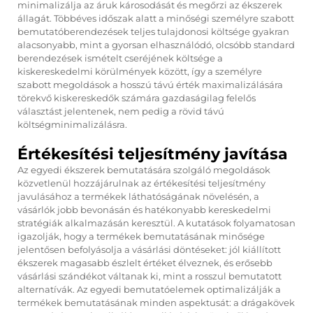
minimalizálja az áruk károsodását és megőrzi az ékszerek
állagát. Többéves időszak alatt a minőségi személyre szabott
bemutatóberendezések teljes tulajdonosi költsége gyakran
alacsonyabb, mint a gyorsan elhasználódó, olcsóbb standard
berendezések ismételt cseréjének költsége a
kiskereskedelmi körülmények között, így a személyre
szabott megoldások a hosszú távú érték maximalizálására
törekvő kiskereskedők számára gazdaságilag felelős
választást jelentenek, nem pedig a rövid távú
költségminimalizálásra.
Értékesítési teljesítmény javítása
Az egyedi ékszerek bemutatására szolgáló megoldások
közvetlenül hozzájárulnak az értékesítési teljesítmény
javulásához a termékek láthatóságának növelésén, a
vásárlók jobb bevonásán és hatékonyabb kereskedelmi
stratégiák alkalmazásán keresztül. A kutatások folyamatosan
igazolják, hogy a termékek bemutatásának minősége
jelentősen befolyásolja a vásárlási döntéseket: jól kiállított
ékszerek magasabb észlelt értéket élveznek, és erősebb
vásárlási szándékot váltanak ki, mint a rosszul bemutatott
alternatívák. Az egyedi bemutatóelemek optimalizálják a
termékek bemutatásának minden aspektusát: a drágakövek