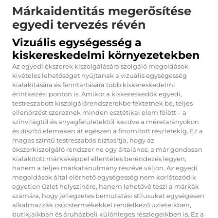
Márkaidentitás megerősítése
egyedi tervezés révén
Vizuális egységesség a
kiskereskedelmi környezetekben
Az egyedi ékszerek kiszolgálására szolgáló megoldások
kivételes lehetőséget nyújtanak a vizuális egységesség
kialakítására és fenntartására több kiskereskedelmi
érintkezési ponton is. Amikor a kiskereskedők egyedi,
testreszabott kiszolgálórendszerekbe fektetnek be, teljes
ellenőrzést szereznek minden esztétikai elem fölött – a
színvilágtól és anyagfelületektől kezdve a méretarányokon
és díszítő elemeken át egészen a finomított részletekig. Ez a
magas szintű testreszabás biztosítja, hogy az
ékszerkiszolgáló rendszer ne egy általános, a már gondosan
kialakított márkaképpel ellentétes berendezés legyen,
hanem a teljes márkatanulmány részévé váljon. Az egyedi
megoldások által elérhető egységesség nem korlátozódik
egyetlen üzlet helyszínére, hanem lehetővé teszi a márkák
számára, hogy jellegzetes bemutatási stílusukat egységesen
alkalmazzák csúcstermékekkel rendelkező üzleteikben,
butikjaikban és áruházbeli különleges részlegeikben is. Ez a