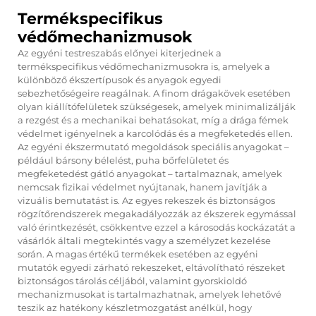
Termékspecifikus
védőmechanizmusok
Az egyéni testreszabás előnyei kiterjednek a
termékspecifikus védőmechanizmusokra is, amelyek a
különböző ékszertípusok és anyagok egyedi
sebezhetőségeire reagálnak. A finom drágakövek esetében
olyan kiállítófelületek szükségesek, amelyek minimalizálják
a rezgést és a mechanikai behatásokat, míg a drága fémek
védelmet igényelnek a karcolódás és a megfeketedés ellen.
Az egyéni ékszermutató megoldások speciális anyagokat –
például bársony bélelést, puha bőrfelületet és
megfeketedést gátló anyagokat – tartalmaznak, amelyek
nemcsak fizikai védelmet nyújtanak, hanem javítják a
vizuális bemutatást is. Az egyes rekeszek és biztonságos
rögzítőrendszerek megakadályozzák az ékszerek egymással
való érintkezését, csökkentve ezzel a károsodás kockázatát a
vásárlók általi megtekintés vagy a személyzet kezelése
során. A magas értékű termékek esetében az egyéni
mutatók egyedi zárható rekeszeket, eltávolítható részeket
biztonságos tárolás céljából, valamint gyorskioldó
mechanizmusokat is tartalmazhatnak, amelyek lehetővé
teszik az hatékony készletmozgatást anélkül, hogy