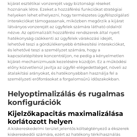
kijárat esztétikai vonzerejét vagy biztonsági réseket
hoznának létre. Ezeket a hozzáférési funkciókat stratégiai
helyeken lehet elhelyezni, hogy természetes ügyfélszolgálati
interakciókat támogassanak, miközben megőrzik a kijárat
látványos vonzerejét az ügyfelek számára látható oldalról
nézve. Az optimalizált hozzáférési rendszerek által nyert
hatékonyság csökkenti az ügyfelek várakozási idejét,
lehetővé teszi a gördülékenyebb értékesítési interakciókat,
és lehetővé teszi a személyzet számára, hogy a
kapcsolatépítésre koncentráljon, ne pedig a kényelmetlen
kijárat-mechanizmusok kezelésére küzdjön. Ez a működési
előny közvetlenül javítja az ügyfél-elégedettséget, növeli az
átalakítási arányokat, és hatékonyabban használja fel a
személyzeti erőforrásokat a forgalomsűrű időszakokban.
Helyoptimalizálás és rugalmas
konfigurációk
Kijelzőkapacitás maximalizálása
korlátozott helyen
A kiskereskedelmi terület jelentős költségtényező a ékszerek
kiskereskedői számára, ezért az hatékony térkihasználás