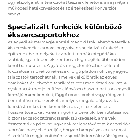
ügyfélszolgálati interakciókat tesznek lehetővé, ami javítja a
működési hatékonyságot és az értékesítési konverziós
arányt.
Specializált funkciók különböző
ékszercsoportokhoz
Az egyedi ékszermegjelenítési megoldások lehetővé teszik a
kiskereskedők számára, hogy olyan specializált funkciókat
építsenek be, amelyeket az adott termékkategóriákra
szabtak, így minden ékszertípus a legmegfelelőbb módon
kerül bemutatásra. A gyűrűk megjelenítéséhez például
fokozatosan növekvő rekeszek, forgó platformok vagy egyedi
talapzatok tartozhatnak, amelyek elkülönítik az egyes
darabokat, és lehetővé teszik részletes megvizsgálásukat. A
nyakláncok megjelenítése előnyösen használhatja az egyedi
formájú manekeneket, függő rendszereket vagy rétegzett
bemutatási módszereket, amelyek megakadályozzák a
fonódást, miközben kiemelik a dizájn részleteit és a
hosszváltozatokat. Az earringok (fülbevalók) bemutatásához
biztonságos rögzítőrendszerek szükségesek, amelyek
összetartják a párokat, ugyanakkor lehetővé teszik a vásárlók
számára, hogy elképzeljék, hogyan hangsúlyozzák az arcot.
A karkötők megjelenítéséhez speciális formák szükségesek,