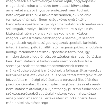
megoldások alapvető előnye abban rejlik, hogy képesek
megoldani azokat a konkrét bemutatási kihívásokat,
amelyeket a szabványos berendezések nem tudnak
hatékonyan kezelni. A kiskereskedőknek, akik sokféle
terméket kínálnak – finom drágaköves gyűrűktől a
hangsúlyos nyakláncokig – olyan bemutatórendszerekre van
szükségük, amelyek különböző méretekre, súlyokra és
biztonsági igényekre is alkalmazkodnak, miközben
megőrzik az esztétikai összhangot. A személyre szabott
megoldások rugalmasságot nyújtanak speciális funkciók
integrálásához, például állítható magasságokhoz, moduláris
konfigurációkhoz és termék-specifikus tartókhoz, így
minden darab a legelőnyösebb szögben és megvilágításban
kerül bemutatásra. A funkcionális szempontokon túl a
személyre szabott bemutatóberendezések csendes
márkaképviseletként is működnek: a felhasznált anyagok, a
kézműves részletek és a vizuális bemutatási stratégiák révén
közvetítik a minőségi elvárásokat, a tervezési filozófiát és a
piaci pozícionálást. Ez a komplex megközelítés az ékszerek
bemutatására átalakítja a kijáratot egy pusztán funkcionális
szükségszerűségből stratégiai kiskereskedelmi eszközzé,
amely mind az azonnali értékesítést, mind a hosszú távú
márkahitel növelését segíti.