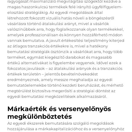
ragyogását maximalizáló megvilágítási szögektől kezdve a
magas haszonkulcsú termékek felé irányító ügyfélfigyelem-
elosztási stratégiákig. Az egyedi megoldások által
létrehozott fokozott vizuális hatás növeli a böngészésről
vásárlásra történő átalakulási arányt, mivel a vásárlók
valószínűbbek arra, hogy foglalkozzanak olyan termékekkel,
amelyek professzionálisan és könnyen hozzáférhető módon
vannak bemutatva. A javult értékesítési teljesítmény kiterjed
az átlagos tranzakciós értékekre is, mivel a hatékony
bemutatási stratégiák ösztönzik a vásárlókat arra, hogy több
terméket, egymást kiegészítő darabokat és magasabb
értékű alternatívákat is figyelembe vegyenek. Idővel ezek a
fokozatos javulások – az átalakulási arányok és a tranzakciós
értékek területén – jelentős bevételnövekedést
eredményeznek, amely messze meghaladja az egyedi
bemutatóelemekbe történő kezdeti beruházást, és mérhető
megtérülést biztosítva megerősíti a stratégiai döntést az
egyedi bemutatási megközelítések alkalmazásáról.
Márkaérték és versenyelőnyös
megkülönböztetés
Az egyedi ékszerek bemutatására szolgáló megoldások
hozzájárulása a márkakapitalizációhoz és a versenyelőnyhöz