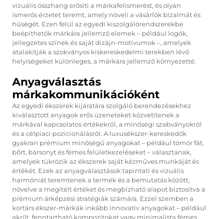
vizuális összhang erősíti a márkafelismerést, és olyan
ismerős érzetet teremt, amely növeli a vásárlók bizalmát és
hűségét. Ezen felül az egyedi kiszolgálórendszerekbe
beépíthetők márkára jellemző elemek – például logók,
jellegzetes színek és saját dizájn-motívumok –, amelyek
átalakítják a szokványos kiskereskedelmi terekben lévő
helyiségeket különleges, a márkára jellemző környezetté.
Anyagválasztás
márkakommunikációként
Az egyedi ékszerek kijáratára szolgáló berendezésekhez
kiválasztott anyagok erős üzeneteket közvetítenek a
márkával kapcsolatos értékekről, a minőségi szabványokról
és a célpiaci pozicionálásról. A luxusékszer-kereskedők
gyakran prémium minőségű anyagokat – például tömör fát,
bőrt, bársonyt és fémes felületkezeléseket – választanak,
amelyek tükrözik az ékszerek saját kézműves munkáját és
értékét. Ezek az anyagválasztások tapintati és vizuális
harmóniát teremtenek a termék és a bemutatás között,
növelve a megítélt értéket és megbízható alapot biztosítva a
prémium árképzési stratégiák számára. Ezzel szemben a
kortárs ékszer-márkák inkább innovatív anyagokat – például
akrílt, fenntartható kompozitokat vagy minimalista fémes