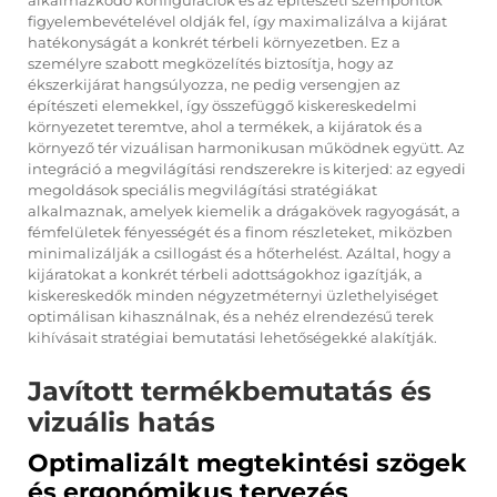
alkalmazkodó konfigurációk és az építészeti szempontok
figyelembevételével oldják fel, így maximalizálva a kijárat
hatékonyságát a konkrét térbeli környezetben. Ez a
személyre szabott megközelítés biztosítja, hogy az
ékszerkijárat hangsúlyozza, ne pedig versengjen az
építészeti elemekkel, így összefüggő kiskereskedelmi
környezetet teremtve, ahol a termékek, a kijáratok és a
környező tér vizuálisan harmonikusan működnek együtt. Az
integráció a megvilágítási rendszerekre is kiterjed: az egyedi
megoldások speciális megvilágítási stratégiákat
alkalmaznak, amelyek kiemelik a drágakövek ragyogását, a
fémfelületek fényességét és a finom részleteket, miközben
minimalizálják a csillogást és a hőterhelést. Azáltal, hogy a
kijáratokat a konkrét térbeli adottságokhoz igazítják, a
kiskereskedők minden négyzetméternyi üzlethelyiséget
optimálisan kihasználnak, és a nehéz elrendezésű terek
kihívásait stratégiai bemutatási lehetőségekké alakítják.
Javított termékbemutatás és
vizuális hatás
Optimalizált megtekintési szögek
és ergonómikus tervezés