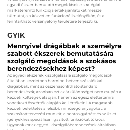
egyedi ékszer-bemutató megoldások e stratégiai
márkateremtő funkciója értékajánlatukat messze
túlmutatja a közvetlen funkcionális előnyökön, és a
fenntartható versenyelőny területére terjeszti ki.
GYIK
Mennyivel drágábbak a személyre
szabott ékszerek bemutatására
szolgáló megoldások a szokásos
berendezésekhez képest?
Az egyedi ékszerek kiszolgálására szolgáló megoldások
általában kezdetben harminc–hetven százalékkal
drágábbak, mint az összehasonlítható standard
berendezések; azonban ezt az árkülönbséget nem csupán a
kezdeti költségek alapján, hanem az egész élettartamra
vonatkozó összérték alapján kell értékelni. A magasabb
kezdeti befektetés a felsőbb minőségű anyagokat, a
szakosított tervezési munkát, a pontos gyártást és az üzleti
igényekhez speciálisan igazított funkciókat tükrözi.
Ugyanakkor az egyedi kiszolgálóberendezések általában