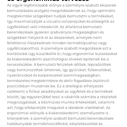
Az egyik legfontosabb előnye a személyre szabott ékszerek
bemutatására szolgáló megoldásoknak az, hogy optimális
megtekintési szögekben tudják bemutatni a termékeket,
így maximalizálják a vizuális vonzerejüket és elősegítik az
ügyfelekkel való interakciót. Az általános bemutató
berendezések gyakran szabványos magasságban és
szögekben helyezik el az ékszereket, amelyek nem
feltétlenül illeszkednek minden terméktípushoz vagy
ügyfélcsoporthoz. A személyre szabott megoldások ezt a
korlátozást úgy küszöbölik ki, hogy ergonómiai kutatásokat
és kiskereskedelmi pszichológiai elveket építenek be a
tervezésükbe. A bemutató felületek dőltek, lépcsőzöttek
vagy kontúrozottak lehetnek, így gyűrűket, fülbevalókat,
nyakláncokat és karpereceket szemmagasságban,
természetes megtekintésre és aktív fogadásra ösztönző
pozíciókban mutatnak be. Ez a stratégiai elhelyezés
csökkenti a fizikai akadályokat az ügyfelek és a termékek
között, így egyszerűbbé teszi a vásárlók számára a részletek
megvizsgálását, a kézműves munka értékelését, valamint
azt, hogy elképzeljék magukat a darabok viselésével. Az
ergonómiai előnyök a kiskereskedelmi személyzetre is
kiterjednek: a személyre szabott bemutató berendezések
hatékonyabb termékhozzáférést, készletkezelést és