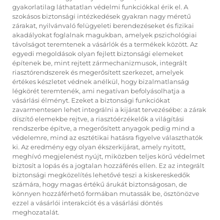
gyakorlatilag láthatatlan védelmi funkciókkal érik el. A
szokásos biztonsági intézkedések gyakran nagy méretű
zárakat, nyilvánvaló felügyeleti berendezéseket és fizikai
akadályokat foglalnak magukban, amelyek pszichológiai
távolságot teremtenek a vásárlók és a termékek között. Az
egyedi megoldások olyan fejlett biztonsági elemeket
építenek be, mint rejtett zármechanizmusok, integrált
riasztórendszerek és megerősített szerkezet, amelyek
értékes készletet védnek anélkül, hogy bizalmatlanság
légkörét teremtenék, ami negatívan befolyásolhatja a
vásárlási élményt. Ezeket a biztonsági funkciókat
zavarmentesen lehet integrálni a kijárat tervezésébe: a zárak
díszítő elemekbe rejtve, a riasztóérzékelők a világítási
rendszerbe építve, a megerősített anyagok pedig mind a
védelemre, mind az esztétikai hatásra figyelve választhatók
ki. Az eredmény egy olyan ékszerkijárat, amely nyitott,
meghívó megjelenést nyújt, miközben teljes körű védelmet
biztosít a lopás és a jogtalan hozzáférés ellen. Ez az integrált
biztonsági megközelítés lehetővé teszi a kiskereskedők
számára, hogy magas értékű árukát biztonságosan, de
könnyen hozzáférhető formában mutassák be, ösztönözve
ezzel a vásárlói interakciót és a vásárlási döntés
meghozatalát.