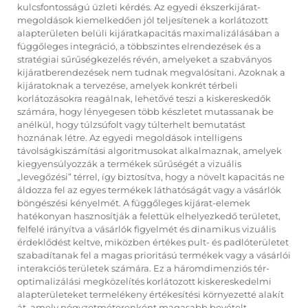
kulcsfontosságú üzleti kérdés. Az egyedi ékszerkijárat-
megoldások kiemelkedően jól teljesítenek a korlátozott
alapterületen belüli kijáratkapacitás maximalizálásában a
függőleges integráció, a többszintes elrendezések és a
stratégiai sűrűségkezelés révén, amelyeket a szabványos
kijáratberendezések nem tudnak megvalósítani. Azoknak a
kijáratoknak a tervezése, amelyek konkrét térbeli
korlátozásokra reagálnak, lehetővé teszi a kiskereskedők
számára, hogy lényegesen több készletet mutassanak be
anélkül, hogy túlzsúfolt vagy túlterhelt bemutatást
hoznának létre. Az egyedi megoldások intelligens
távolságkiszámítási algoritmusokat alkalmaznak, amelyek
kiegyensúlyozzák a termékek sűrűségét a vizuális
„levegőzési” térrel, így biztosítva, hogy a növelt kapacitás ne
áldozza fel az egyes termékek láthatóságát vagy a vásárlók
böngészési kényelmét. A függőleges kijárat-elemek
hatékonyan hasznosítják a felettük elhelyezkedő területet,
felfelé irányítva a vásárlók figyelmét és dinamikus vizuális
érdeklődést keltve, miközben értékes pult- és padlóterületet
szabadítanak fel a magas prioritású termékek vagy a vásárlói
interakciós területek számára. Ez a háromdimenziós tér-
optimalizálási megközelítés korlátozott kiskereskedelmi
alapterületeket termelékeny értékesítési környezetté alakít
át, amely négyzetméterenként magasabb bevételt