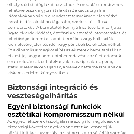
elhelyezési stratégiákat tesztelnek. A moduláris rendszerek
lehetővé teszik a gyors átalakítást: a csúcsforgalmi
időszakokban sűrűn elrendezett termékmegjelenítésből
lassabb időszakokban tágasabb, szerkesztői stílusú
bemutatókba. A bemutatók könnyű frissítése fenntartja az
ügyfelek érdeklődését, ösztönzi a visszatérő látogatásokat, és
lehetőséget teremt az adott termékek vagy kollekciók
kiemelésére jelentős idő- vagy pénzbeli befektetés nélkül.
Ez a dinamikus megközelítés az ékszerek bemutatásában
biztosítja, hogy a bemutatóberendezések az élettartamuk
során relevánsak és hatékonyak maradjanak, ne pedig
statikus elemekké váljanak, amelyek háttérbe szorulnak a
kiskereskedelmi környezetben.
Biztonsági integráció és
veszteségelhárítás
Egyéni biztonsági funkciók
esztétikai kompromisszum nélkül
Az egyedi ékszerek kiszolgálására szolgáló megoldások a
biztonsági követelmények és az esztétikai vonzerejük
közötti kritikus egyensúlyt az integrált, de a vásárlók számára