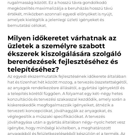
rugalmasság között. Ez a hosszú távra gondolkodó
megközelítés maximalizálja a beruházás hosszú távú
értékét, miközben azonnali egyedi előnyöket is nyújt,
amelyek kielégítik a jelenlegi üzleti igényeket és
bemutatási célokat.
Milyen időkeretet várhatnak az
üzletek a személyre szabott
ékszerek kiszolgálására szolgáló
berendezések fejlesztéséhez és
telepítéséhez?
Az egyedi ékszermutatók fejlesztésének időkerete általában
hat és tizenhat hét között mozog, a tervezés összetettségétől,
az anyagok rendelkezésre állásától, a gyártási igényektől és
a telepítés körétől függően. A folyamat egy két–négy hetes
konzultációs és tervezési szakasszal kezdődik, amely során a
kiskereskedők megfogalmazzák igényeiket, átnézik a
tervezeti koncepciókat, jóváhagyják az anyagokat, és
véglegesítik a műszaki specifikációkat. A tervezés
jóváhagyása után a gyártás általában négy–nyolc hetet vesz
igénybe, hogy minőségi kivitelben, a meghatározott
anyagokból és felületkezelésekből készüljön el a termék. Az