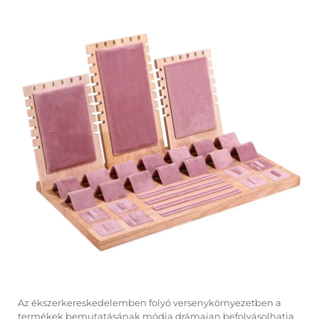
Az ékszerkereskedelemben folyó versenykörnyezetben a
termékek bemutatásának módja drámaian befolyásolhatja