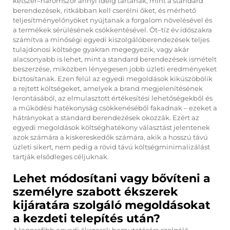
kétszer–háromszor annyi ideig tartanak, mint a standard
berendezések, ritkábban kell cserélni őket, és mérhető
teljesítményelőnyöket nyújtanak a forgalom növelésével és
a termékek sérülésének csökkentésével. Öt–tíz év időszakra
számítva a minőségi egyedi kiszolgálóberendezések teljes
tulajdonosi költsége gyakran megegyezik, vagy akár
alacsonyabb is lehet, mint a standard berendezések ismételt
beszerzése, miközben lényegesen jobb üzleti eredményeket
biztosítanak. Ezen felül az egyedi megoldások kiküszöbölik
a rejtett költségeket, amelyek a brand megjelenítésének
lerontásából, az elmulasztott értékesítési lehetőségekből és
a működési hatékonyság csökkenéséből fakadnak – ezeket a
hátrányokat a standard berendezések okozzák. Ezért az
egyedi megoldások költséghatékony választást jelentenek
azok számára a kiskereskedők számára, akik a hosszú távú
üzleti sikert, nem pedig a rövid távú költségminimalizálást
tartják elsődleges céljuknak.
Lehet módosítani vagy bővíteni a
személyre szabott ékszerek
kijáratára szolgáló megoldásokat
a kezdeti telepítés után?