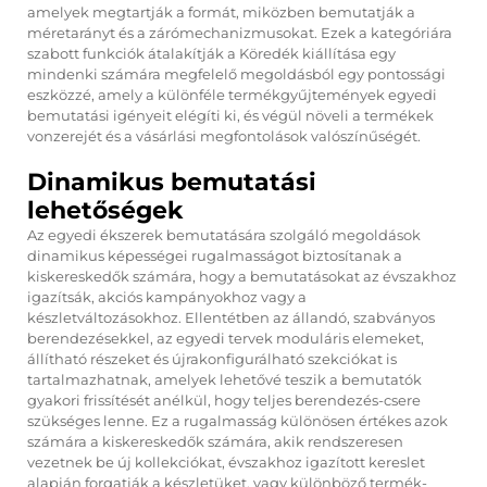
amelyek megtartják a formát, miközben bemutatják a
méretarányt és a zárómechanizmusokat. Ezek a kategóriára
szabott funkciók átalakítják a
Köredék kiállítása
egy
mindenki számára megfelelő megoldásból egy pontossági
eszközzé, amely a különféle termékgyűjtemények egyedi
bemutatási igényeit elégíti ki, és végül növeli a termékek
vonzerejét és a vásárlási megfontolások valószínűségét.
Dinamikus bemutatási
lehetőségek
Az egyedi ékszerek bemutatására szolgáló megoldások
dinamikus képességei rugalmasságot biztosítanak a
kiskereskedők számára, hogy a bemutatásokat az évszakhoz
igazítsák, akciós kampányokhoz vagy a
készletváltozásokhoz. Ellentétben az állandó, szabványos
berendezésekkel, az egyedi tervek moduláris elemeket,
állítható részeket és újrakonfigurálható szekciókat is
tartalmazhatnak, amelyek lehetővé teszik a bemutatók
gyakori frissítését anélkül, hogy teljes berendezés-csere
szükséges lenne. Ez a rugalmasság különösen értékes azok
számára a kiskereskedők számára, akik rendszeresen
vezetnek be új kollekciókat, évszakhoz igazított kereslet
alapján forgatják a készletüket, vagy különböző termék-