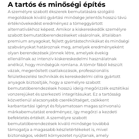
A tartós és minőségi építés
A személyre szabott ékszerek bemutatására szolgáló
megoldások kiváló gyártási minősége jelentős hosszú távú
értéknövekedést eredményez a tömeggyártott
alternatívákhoz képest. Amikor a kiskereskedők személyre
szabott bemutatóberendezéseket vásárolnak, általában
premium anyagokat, fejlett gyártástechnikákat és minőségi
szabványokat határoznak meg, amelyek eredményeként
olyan berendezések jönnek létre, amelyek évekig
ellenállnak az intenzív kiskereskedelmi használatnak
anélkül, hogy minőségük romlana. A tömör fából készült
vázak, megerősített csatlakozások, professzionális
felületkezelési technikák és kereskedelmi célra gyártott
anyagok biztosítják, hogy a személyre szabott
bemutatóberendezések hosszú ideig megőrizzék esztétikai
vonzerejüket és szerkezeti integritásukat. Ez a tartósság
közvetlenül alacsonyabb cseréköltséget, csökkent
karbantartási igényt és folyamatosan magas színvonalú
márkabemutatást eredményez, így megőrzi a kezdeti
befektetés értékét. A személyre szabott
bemutatóberendezések kiváló minősége továbbá
támogatja a magasabb készletértékeket is, mivel
biztonságos, védett környezetet nyújtanak, amely