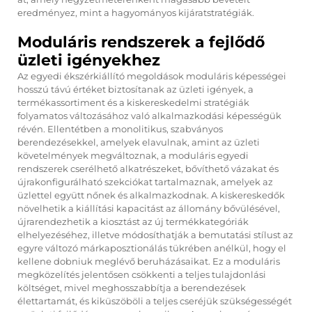
eredményez, mint a hagyományos kijáratstratégiák.
Moduláris rendszerek a fejlődő
üzleti igényekhez
Az egyedi ékszérkiállító megoldások moduláris képességei
hosszú távú értéket biztosítanak az üzleti igények, a
termékassortiment és a kiskereskedelmi stratégiák
folyamatos változásához való alkalmazkodási képességük
révén. Ellentétben a monolitikus, szabványos
berendezésekkel, amelyek elavulnak, amint az üzleti
követelmények megváltoznak, a moduláris egyedi
rendszerek cserélhető alkatrészeket, bővíthető vázakat és
újrakonfigurálható szekciókat tartalmaznak, amelyek az
üzlettel együtt nőnek és alkalmazkodnak. A kiskereskedők
növelhetik a kiállítási kapacitást az állomány bővülésével,
újrarendezhetik a kiosztást az új termékkategóriák
elhelyezéséhez, illetve módosíthatják a bemutatási stílust az
egyre változó márkaposztionálás tükrében anélkül, hogy el
kellene dobniuk meglévő beruházásaikat. Ez a moduláris
megközelítés jelentősen csökkenti a teljes tulajdonlási
költséget, mivel meghosszabbítja a berendezések
élettartamát, és kiküszöböli a teljes cseréjük szükségességét