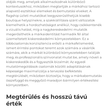
oldják meg, amelyek alkalmazkodnak különböző
kontextusokhoz, miközben megtartják a márkához tartozó
alapvető esztétikai elemeket és bemutatási elveket. A
flagship üzleti mutatókat leegyszerűsíthetjük kisebb
boutique helyszínekre, a szakkiállításra szánt változatok
kiemelhetik a hordozhatóságot anélkül, hogy csökkentenék
a vizuális hatást, míg a nagykereskedelmi mutatók
megerősíthetik a márkaidentitást harmadik fél által
üzemeltetett kiskereskedelmi környezetekben. Ez a
többcsatornás konzisztencia erősíti a márkafelismerést,
ismert érintési pontokat teremt azok számára a vásárlók
számára, akik a márkát különböző környezetekben találják
meg, és professzionális színvonalat mutat be, amely növeli a
kiskereskedők és a fogyasztók bizalmát. Az egyedi
mutatómegoldások csatornák közötti adaptálásának
képessége maximalizálja a tervezési befektetés
megtérülését, miközben biztosítja, hogy a márkabemutatás
összefüggő és meggyőző maradjon bármilyen értékesítési
környezetben.
Megtérülés és hosszú távú
érték