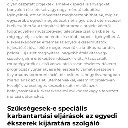
olyan összetett projektek, amelyek speciális anyagokat,
bonyolult részleteket vagy nagy méretű telepítést
igényelnek, ezt az időkeretet meghosszabbíthatják, míg az
egyszerűbb egyedi megoldások néha gyorsított ütemezéssel
is elkészíthetők. A telepítés időtartama a projekt körétől
függ: egyetlen mutatóegység telepítése csak órákba telik,
míg egy teljes üzlet berendezése több napot is igényelhet. A
kiskereskedőknek érdemes az egyedi ékszermutatók
fejlesztését jóval előre megtervezniük a kritikus határidők –
például új üzlet megnyitása, nagyobb átalakítás vagy
csúcsforgalmi értékesítési időszak – előtt. A tapasztalt
mutatógyártók az első konzultáció során részletes időkeret-
prognózist nyújtanak, és a fejlesztési folyamat egészében
folyamatos kommunikációt biztosítanak, hogy összhangban
maradjanak az üzleti ütemtervekkel, valamint proaktívan
kezeljék az esetleges késések okait, mielőtt azok
befolyásolnák a kiskereskedelmi működést vagy a tervezett
indítási dátumokat.
Szükségesek-e speciális
karbantartási eljárások az egyedi
ékszerek kijáratára szolgáló