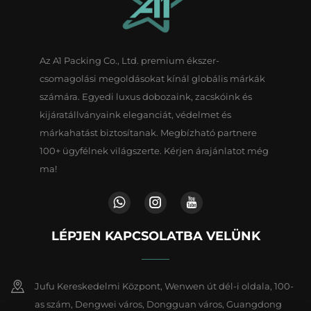
Az A1 Packing Co., Ltd. premium ékszer-
csomagolási megoldásokat kínál globális márkák
számára. Egyedi luxus dobozaink, zacskóink és
kijáratállványaink eleganciát, védelmet és
márkahatást biztosítanak. Megbízható partnere
100+ ügyfélnek világszerte. Kérjen árajánlatot még
ma!
LÉPJEN KAPCSOLATBA VELÜNK
Jufu Kereskedelmi Központ, Wenwen út dél-i oldala, 100-
as szám, Dengwei város, Dongguan város, Guangdong