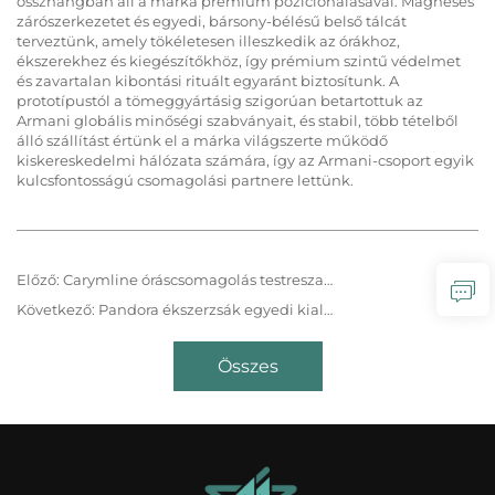
összhangban áll a márka premium pozícionálásával. Mágneses
zárószerkezetet és egyedi, bársony-bélésű belső tálcát
terveztünk, amely tökéletesen illeszkedik az órákhoz,
ékszerekhez és kiegészítőkhöz, így prémium szintű védelmet
és zavartalan kibontási rituált egyaránt biztosítunk. A
prototípustól a tömeggyártásig szigorúan betartottuk az
Armani globális minőségi szabványait, és stabil, több tételből
álló szállítást értünk el a márka világszerte működő
kiskereskedelmi hálózata számára, így az Armani-csoport egyik
kulcsfontosságú csomagolási partnere lettünk.
Előző:
Carymline óráscsomagolás testreszabása – Pontos kézműves munka, az idő művészetének védelme
Következő:
Pandora ékszerzsák egyedi kialakítása – könnyed luxus textúrával, minden ragyogás védelmében
Összes