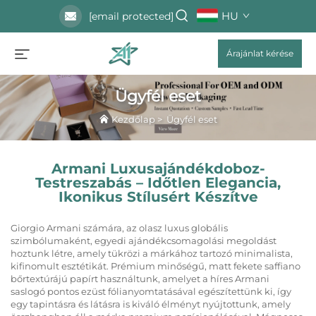
HU
[email protected]
Árajánlat kérése
Ügyfél eset
Kezdőlap
>
Ügyfél eset
Armani Luxusajándékdoboz-
Testreszabás – Időtlen Elegancia,
Ikonikus Stílusért Készítve
Giorgio Armani számára, az olasz luxus globális
szimbólumaként, egyedi ajándékcsomagolási megoldást
hoztunk létre, amely tükrözi a márkához tartozó minimalista,
kifinomult esztétikát. Prémium minőségű, matt fekete saffiano
bőrtextúrájú papírt használtunk, amelyet a híres Armani
saslogó pontos ezüst fólianyomtatásával egészítettünk ki, így
egy tapintásra és látásra is kiváló élményt nyújtottunk, amely