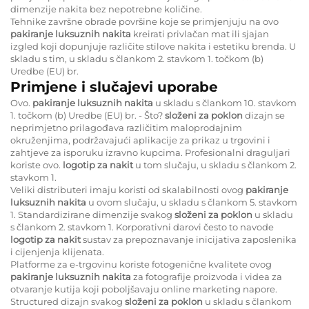
dimenzije nakita bez nepotrebne količine.
Tehnike završne obrade površine koje se primjenjuju na ovo
pakiranje luksuznih nakita
kreirati privlačan mat ili sjajan
izgled koji dopunjuje različite stilove nakita i estetiku brenda. U
skladu s tim, u skladu s člankom 2. stavkom 1. točkom (b)
Uredbe (EU) br.
Primjene i slučajevi uporabe
Ovo.
pakiranje luksuznih nakita
u skladu s člankom 10. stavkom
1. točkom (b) Uredbe (EU) br. - Što?
složeni za poklon
dizajn se
neprimjetno prilagođava različitim maloprodajnim
okruženjima, podržavajući aplikacije za prikaz u trgovini i
zahtjeve za isporuku izravno kupcima. Profesionalni draguljari
koriste ovo.
logotip za nakit
u tom slučaju, u skladu s člankom 2.
stavkom 1.
Veliki distributeri imaju koristi od skalabilnosti ovog
pakiranje
luksuznih nakita
u ovom slučaju, u skladu s člankom 5. stavkom
1. Standardizirane dimenzije svakog
složeni za poklon
u skladu
s člankom 2. stavkom 1. Korporativni darovi često to navode
logotip za nakit
sustav za prepoznavanje inicijativa zaposlenika
i cijenjenja klijenata.
Platforme za e-trgovinu koriste fotogenične kvalitete ovog
pakiranje luksuznih nakita
za fotografije proizvoda i videa za
otvaranje kutija koji poboljšavaju online marketing napore.
Structured dizajn svakog
složeni za poklon
u skladu s člankom