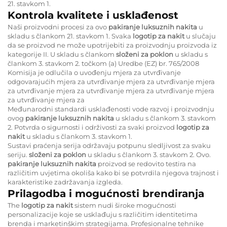
21. stavkom 1.
Kontrola kvalitete i usklađenost
Naši proizvodni procesi za ovo
pakiranje luksuznih nakita
u
skladu s člankom 21. stavkom 1. Svaka
logotip za nakit
u slučaju
da se proizvod ne može upotrijebiti za proizvodnju proizvoda iz
kategorije II. U skladu s člankom
složeni za poklon
u skladu s
člankom 3. stavkom 2. točkom (a) Uredbe (EZ) br. 765/2008
Komisija je odlučila o uvođenju mjera za utvrđivanje
odgovarajućih mjera za utvrđivanje mjera za utvrđivanje mjera
za utvrđivanje mjera za utvrđivanje mjera za utvrđivanje mjera
za utvrđivanje mjera za
Međunarodni standardi usklađenosti vode razvoj i proizvodnju
ovog
pakiranje luksuznih nakita
u skladu s člankom 3. stavkom
2. Potvrda o sigurnosti i održivosti za svaki proizvod
logotip za
nakit
u skladu s člankom 3. stavkom 1.
Sustavi praćenja serija održavaju potpunu sledljivost za svaku
seriju.
složeni za poklon
u skladu s člankom 3. stavkom 2. Ovo.
pakiranje luksuznih nakita
proizvod se redovito testira na
različitim uvjetima okoliša kako bi se potvrdila njegova trajnost i
karakteristike zadržavanja izgleda.
Prilagodba i mogućnosti brendiranja
The
logotip za nakit
sistem nudi široke mogućnosti
personalizacije koje se usklađuju s različitim identitetima
brenda i marketinškim strategijama. Profesionalne tehnike