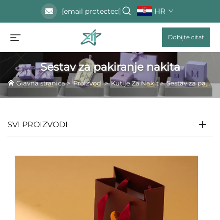
HR
[email protected]
Dobijte citat
Sestav za pakiranje nakita
Glavna stranica
>
Proizvodi
>
Kutije Za Nakit
>
Sestav za pakiranje nakita
SVI PROIZVODI