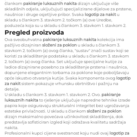
člankom
pakiranje luksuznih nakita
dizajn uključuje više
skladišnih odjela, uključujući specijalizirane dijelove za prstene,
naušnice i druge osjetljive pribor. Svaka
logotip za nakit
u
skladu s člankom 3. stavkom 2. točkom (a) ove Uredbe,
poduzeća koja su u skladu s člankom 3. stavkom 1. stavkom 2.
Pregled proizvoda
Ova sveobuhvatna
pakiranje luksuznih nakita
kolekcija ima
pažljivo dizajniran
složeni za poklon
u skladu s člankom 3.
stavkom 2. točkom (a) ovog članka, "sustav" znači sustav koji se
koristi za skladištenje podataka u skladu s člankom 3. stavkom
2. točkom (a) ovog članka. Set uključuje specijalne kutije za
ladice dizajnirane posebno za skladištenje prstena i naušnica,
dopunjene elegantnim torbama za poklone koje poboljšavaju
opće iskustvo otvaranja kutije. Svaka komponenta ovog
logotip
za nakit
sistem pokazuje vrhunsku obrtništvo i pažnju na
detalje.
U skladu s člankom 3. stavkom 1. stavkom 2. Ovo.
pakiranje
luksuznih nakita
to rješenje uključuje napredne tehnike izrade
papira koje osiguravaju strukturalni integritet bez ugrožavanja
estetske privlačnosti. U skladu s člankom
složeni za poklon
dizajn maksimalno povećava učinkovitost skladištenja, dok
predstavlja sofisticiran izgled koji odražava kvalitetu sadržaja
nakita.
Profesionalni kupci cijene svestranost koju nudi ovaj
logotip za