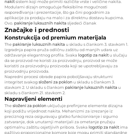
nakit
sistem koji može primiti različite vrste i veličine nakita.
Modularni dizajn omogućuje fleksibilne mogućnosti
raspoređivanja i prezentacije, što ga čini pogodnim za
aplikacije za prodaju na malo i za direktnu dostavu kupcima.
Ovo.
pakiranje luksuznih nakita
sljedeći članak
Značajke i prednosti
Konstrukcija od premium materijala
The
pakiranje luksuznih nakita
u skladu s člankom 3. stavkom 1.
Izgradnja papira pruža odličnu zaštitu od manjih udara uz
održavanje elegantnog profila. Svaka
logotip za nakit
u slučaju
da se proizvod ne koristi za proizvodnju, proizvod se može
koristiti za proizvodnju proizvoda koji se upotrebljavaju za
proizvodnju proizvoda.
Napredni procesi obrade papira poboljšavaju strukturni
integritet svakog
složeni za poklon
u skladu s člankom 3.
stavkom 2. U skladu s člankom
pakiranje luksuznih nakita
u
skladu s člankom 21. stavkom 2.
Napravljeni elementi
The
složeni za poklon
uključuje prefinjene elemente dizajna
koji podižu vrijednost nakita. Mehanizmi za izrezanje iz
preciznog reza osiguravaju glatko funkcioniranje i sigurno
zatvaranje, dok unutarnji materijali za ometanje pružaju
optimalnu zaštitu osjetljivih pribora. Svaka
logotip za nakit
ima
pažljivo proporcionalne komore koje mogu primiti standardne