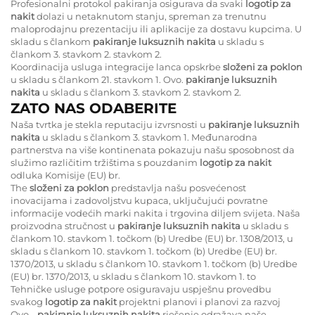
Profesionalni protokol pakiranja osigurava da svaki
logotip za
nakit
dolazi u netaknutom stanju, spreman za trenutnu
maloprodajnu prezentaciju ili aplikacije za dostavu kupcima. U
skladu s člankom
pakiranje luksuznih nakita
u skladu s
člankom 3. stavkom 2. stavkom 2.
Koordinacija usluga integracije lanca opskrbe
složeni za poklon
u skladu s člankom 21. stavkom 1. Ovo.
pakiranje luksuznih
nakita
u skladu s člankom 3. stavkom 2. stavkom 2.
ZATO NAS ODABERITE
Naša tvrtka je stekla reputaciju izvrsnosti u
pakiranje luksuznih
nakita
u skladu s člankom 3. stavkom 1. Međunarodna
partnerstva na više kontinenata pokazuju našu sposobnost da
služimo različitim tržištima s pouzdanim
logotip za nakit
odluka Komisije (EU) br.
The
složeni za poklon
predstavlja našu posvećenost
inovacijama i zadovoljstvu kupaca, uključujući povratne
informacije vodećih marki nakita i trgovina diljem svijeta. Naša
proizvodna stručnost u
pakiranje luksuznih nakita
u skladu s
člankom 10. stavkom 1. točkom (b) Uredbe (EU) br. 1308/2013, u
skladu s člankom 10. stavkom 1. točkom (b) Uredbe (EU) br.
1370/2013, u skladu s člankom 10. stavkom 1. točkom (b) Uredbe
(EU) br. 1370/2013, u skladu s člankom 10. stavkom 1. to
Tehničke usluge potpore osiguravaju uspješnu provedbu
svakog
logotip za nakit
projektni planovi i planovi za razvoj
Ovo...
pakiranje luksuznih nakita
rješenje odražava naše