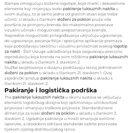
štampe omogućuju složene logotipe, boje marki i dekorativne
elemente koji mijenjaju svaki
pakiranje luksuznih nakita
u
ovom slučaju, to je samo jedna od glavnih stvari koje treba
učiniti. U skladu s člankom
složeni za poklon
pruža više
površina za primjenu brenda, što maksimalno povećava
vizualni učinak i mogućnosti prepoznavanja brenda.
Napredne mogućnosti prilagođavanja uključuju ugraviranje,
de-ugraviranje, pecanje folije i specijalne aplikacije premaza
koje poboljšavaju taktičnu i vizualnu privlačnost svakog
logotip
za nakit
- Što? Usluge usklađivanja boja osiguravaju precizno
reprodukciju boja brenda na svim tržištima
pakiranje luksuznih
nakita
u skladu s člankom 3. stavkom 2.
Službe savjetovanja o dizajnu podržavaju razvoj jedinstvenih
složeni za poklon
u skladu s člankom 21. stavkom 1. Ovaj
zajednički pristup
pakiranje luksuznih nakita
u skladu s
člankom 21. stavkom 2.
Pakiranje i logistička podrška
The
pakiranje luksuznih nakita
u okviru sustava se uključuju
elementi logističkog dizajna koji optimiziraju učinkovitost
prijevoza i smanjuju troškove prijevoza. Standardizirane
dimenzije za svaki
složeni za poklon
u skladu s člankom 3.
stavkom 2. Ugradnja pakiranja u mreži smanjuje količine
isporuke, a istodobno održava standarde zaštite proizvoda
tijekom cijelog distribucijskog lanca.