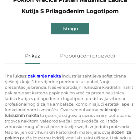
Kutija S Prilagođenim Logotipom
Istragu
Prikaz
Preporučeni proizvodi
The
luksuz
pakiranje nakita
industrija zahtijeva sofisticirana
rješenja koja štite vrijedne predmete uz poboljšanje
prezentacije brenda. Naš veleprodajni luksuzni kvadratni nakit
pakiranje set kartona papir poklon vrećica prsten naušnica
ladica kutija s prilagođenim logotipom predstavlja vrhunac
profesionalnog dizajna ambalaže, kombinirajući estetski apel s
funkcionalnom izvrsnošću. Ova sveobuhvatna
pakiranje
luksuznih nakita
to rješenje odgovara raznovrsnim potrebama
trgovca nakitom, veleprodavača i proizvođača koji traže
vrhunske mogućnosti prezentacije svojih vrijednih proizvoda.
Napravljen od vrhunskih kartonskih materijala, ovaj
složeni za
poklon
pruža izuzetnu izdržljivost i vizualni učinak. U skladu s