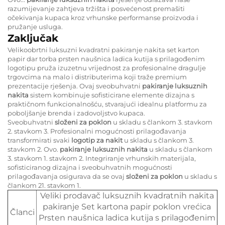
razumijevanje zahtjeva tržišta i posvećenost premašiti
očekivanja kupaca kroz vrhunske performanse proizvoda i
pružanje usluga.
Zaključak
Velikoobrtni luksuzni kvadratni pakiranje nakita set karton
papir dar torba prsten naušnica ladica kutija s prilagođenim
logotipu pruža izuzetnu vrijednost za profesionalne dragulje
trgovcima na malo i distributerima koji traže premium
prezentacije rješenja. Ovaj sveobuhvatni
pakiranje luksuznih
nakita
sistem kombinuje sofisticirane elemente dizajna s
praktičnom funkcionalnošću, stvarajući idealnu platformu za
poboljšanje brenda i zadovoljstvo kupaca.
Sveobuhvatni
složeni za poklon
u skladu s člankom 3. stavkom
2. stavkom 3. Profesionalni mogućnosti prilagođavanja
transformirati svaki
logotip za nakit
u skladu s člankom 3.
stavkom 2. Ovo.
pakiranje luksuznih nakita
u skladu s člankom
3. stavkom 1. stavkom 2. Integriranje vrhunskih materijala,
sofisticiranog dizajna i sveobuhvatnih mogućnosti
prilagođavanja osigurava da se ovaj
složeni za poklon
u skladu s
člankom 21. stavkom 1.
Veliki prodavač luksuznih kvadratnih nakita
pakiranje Set kartona papir poklon vrećica
Članci
Prsten naušnica ladica kutija s prilagođenim