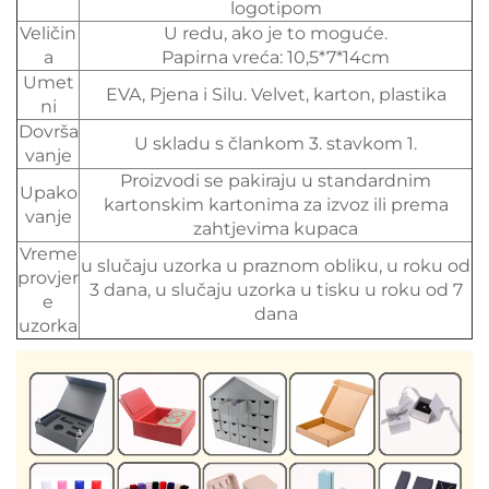
logotipom
Veličin
U redu, ako je to moguće.
a
Papirna vreća: 10,5*7*14cm
Umet
EVA, Pjena i Silu. Velvet, karton, plastika
ni
Dovrša
U skladu s člankom 3. stavkom 1.
vanje
Proizvodi se pakiraju u standardnim
Upako
kartonskim kartonima za izvoz ili prema
vanje
zahtjevima kupaca
Vreme
u slučaju uzorka u praznom obliku, u roku od
provjer
3 dana, u slučaju uzorka u tisku u roku od 7
e
dana
uzorka