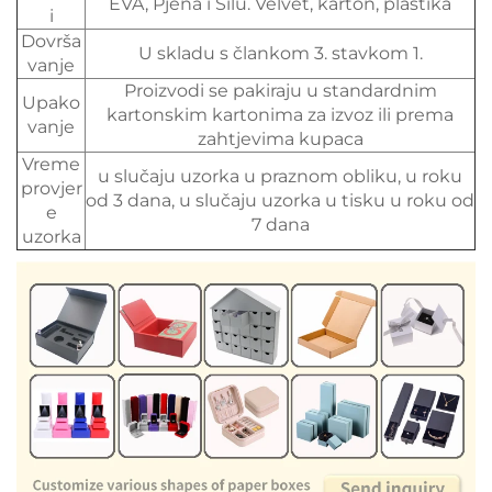
EVA, Pjena i Silu. Velvet, karton, plastika
i
Dovrša
U skladu s člankom 3. stavkom 1.
vanje
Proizvodi se pakiraju u standardnim
Upako
kartonskim kartonima za izvoz ili prema
vanje
zahtjevima kupaca
Vreme
u slučaju uzorka u praznom obliku, u roku
provjer
od 3 dana, u slučaju uzorka u tisku u roku od
e
7 dana
uzorka