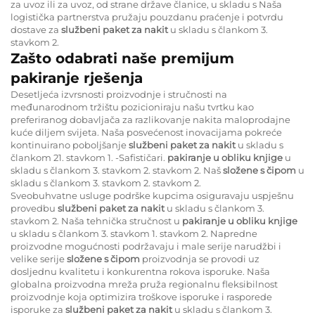
za uvoz ili za uvoz, od strane države članice, u skladu s Naša
logistička partnerstva pružaju pouzdanu praćenje i potvrdu
dostave za
službeni paket za nakit
u skladu s člankom 3.
stavkom 2.
Zašto odabrati naše premijum
pakiranje rješenja
Desetljeća izvrsnosti proizvodnje i stručnosti na
međunarodnom tržištu pozicioniraju našu tvrtku kao
preferiranog dobavljača za razlikovanje nakita maloprodajne
kuće diljem svijeta. Naša posvećenost inovacijama pokreće
kontinuirano poboljšanje
službeni paket za nakit
u skladu s
člankom 21. stavkom 1. -Safističari.
pakiranje u obliku knjige
u
skladu s člankom 3. stavkom 2. stavkom 2. Naš
složene s čipom
u
skladu s člankom 3. stavkom 2. stavkom 2.
Sveobuhvatne usluge podrške kupcima osiguravaju uspješnu
provedbu
službeni paket za nakit
u skladu s člankom 3.
stavkom 2. Naša tehnička stručnost u
pakiranje u obliku knjige
u skladu s člankom 3. stavkom 1. stavkom 2. Napredne
proizvodne mogućnosti podržavaju i male serije narudžbi i
velike serije
složene s čipom
proizvodnja se provodi uz
dosljednu kvalitetu i konkurentna rokova isporuke. Naša
globalna proizvodna mreža pruža regionalnu fleksibilnost
proizvodnje koja optimizira troškove isporuke i rasporede
isporuke za
službeni paket za nakit
u skladu s člankom 3.