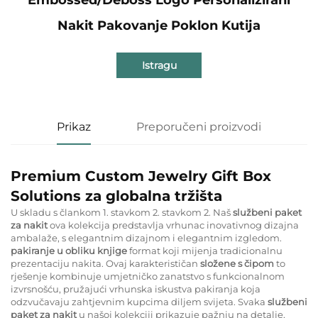
Nakit Pakovanje Poklon Kutija
Istragu
Prikaz
Preporučeni proizvodi
Premium Custom Jewelry Gift Box
Solutions za globalna tržišta
U skladu s člankom 1. stavkom 2. stavkom 2. Naš
službeni paket
za nakit
ova kolekcija predstavlja vrhunac inovativnog dizajna
ambalaže, s elegantnim dizajnom i elegantnim izgledom.
pakiranje u obliku knjige
format koji mijenja tradicionalnu
prezentaciju nakita. Ovaj karakterističan
složene s čipom
to
rješenje kombinuje umjetničko zanatstvo s funkcionalnom
izvrsnošću, pružajući vrhunska iskustva pakiranja koja
odzvučavaju zahtjevnim kupcima diljem svijeta. Svaka
službeni
paket za nakit
u našoj kolekciji prikazuje pažnju na detalje,