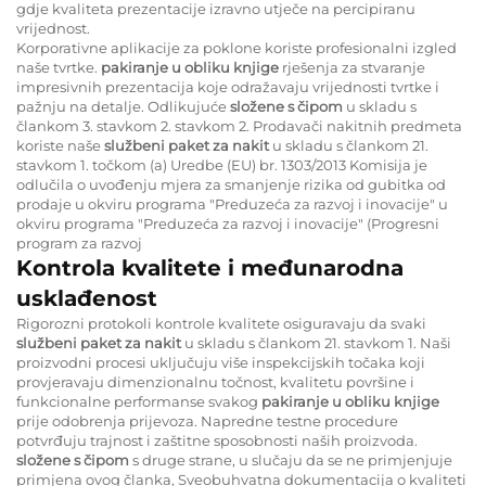
gdje kvaliteta prezentacije izravno utječe na percipiranu
vrijednost.
Korporativne aplikacije za poklone koriste profesionalni izgled
naše tvrtke.
pakiranje u obliku knjige
rješenja za stvaranje
impresivnih prezentacija koje odražavaju vrijednosti tvrtke i
pažnju na detalje. Odlikujuće
složene s čipom
u skladu s
člankom 3. stavkom 2. stavkom 2. Prodavači nakitnih predmeta
koriste naše
službeni paket za nakit
u skladu s člankom 21.
stavkom 1. točkom (a) Uredbe (EU) br. 1303/2013 Komisija je
odlučila o uvođenju mjera za smanjenje rizika od gubitka od
prodaje u okviru programa "Preduzeća za razvoj i inovacije" u
okviru programa "Preduzeća za razvoj i inovacije" (Progresni
program za razvoj
Kontrola kvalitete i međunarodna
usklađenost
Rigorozni protokoli kontrole kvalitete osiguravaju da svaki
službeni paket za nakit
u skladu s člankom 21. stavkom 1. Naši
proizvodni procesi uključuju više inspekcijskih točaka koji
provjeravaju dimenzionalnu točnost, kvalitetu površine i
funkcionalne performanse svakog
pakiranje u obliku knjige
prije odobrenja prijevoza. Napredne testne procedure
potvrđuju trajnost i zaštitne sposobnosti naših proizvoda.
složene s čipom
s druge strane, u slučaju da se ne primjenjuje
primjena ovog članka, Sveobuhvatna dokumentacija o kvaliteti