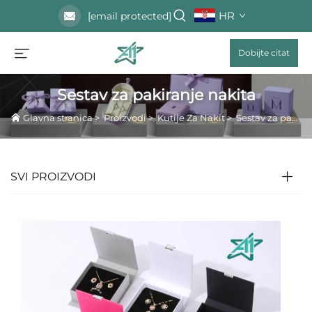
HR
[email protected]
Dobijte citat
Sestav za pakiranje nakita
Glavna stranica
>
Proizvodi
>
Kutije Za Nakit
>
Sestav za pakiranje nakita
SVI PROIZVODI