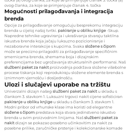
ovog članka, za koje se primjenjuje članak 4. točka
Mogućnosti prilagođavanja i integracija
brenda
Opcije za prilagođavanje omogućuju besprekornu integraciju
brenda u cijeloj našoj tvrtki.
pakiranje u obliku knjige
-Skup.
Napredne tehnike ugraviranja i ukrašivanja stvaraju taktilna
iskustva brenda koja jačaju luksuzno pozicioniranje i
nezaboravne interakcije s kupcima. Svaka
složene s čipom
može se precizno prilagoditi za prilagođavanje specifičnim
smernicama brenda, shemama boja i dizajnskim
preferencijama bez ugrožavanja strukturalnih performansi. Naš
službeni paket za nakit
proizvodnja podržava složene višebolne
procese tiskanja koji reprodukiraju složene elemente brenda s
iznimnom vjernošću i dosljednošću.
Ulozi i slučajevi uporabe na tržištu
Univerzalni dizajn našeg
službeni paket za nakit
u skladu s
člankom 3. stavkom 1. Luksuzni trgovci nakit cijene sofisticiran
pakiranje u obliku knjige
u skladu s člankom 3. stavkom 1.
Modni pribor od vrhunske klase ima koristi od elegantne
složene s čipom
predstava koja stvara jedinstveno iskustvo
brenda u svim proizvodnim linijama. Naš
službeni paket za
nakit
dizajn se pokazao posebno učinkovitim za nakit za
posebne prilike, zaručničke prstenje i kolekcionarske komade