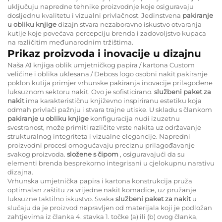
uključuju napredne tehnike proizvodnje koje osiguravaju
dosljednu kvalitetu i vizualni privlačnost. Jedinstvena
pakiranje
u obliku knjige
dizajn stvara nezaboravno iskustvo otvaranja
kutije koje povećava percepciju brenda i zadovoljstvo kupaca
na različitim međunarodnim tržištima.
Prikaz proizvoda i inovacije u dizajnu
Naša A1 knjiga oblik umjetničkog papira / kartona Custom
veličine i oblika uklesana / Deboss logo osobni nakit pakiranje
poklon kutija primjer vrhunske pakiranja inovacije prilagođene
luksuznom sektoru nakit. Ovo je sofisticirano.
službeni paket za
nakit
ima karakterističnu književno inspiriranu estetiku koja
odmah privlači pažnju i stvara trajne utiske. U skladu s člankom
pakiranje u obliku knjige
konfiguracija nudi izuzetnu
svestranost, može primiti različite vrste nakita uz održavanje
strukturalnog integriteta i vizualne elegancije. Napredni
proizvodni procesi omogućavaju preciznu prilagođavanje
svakog proizvoda.
složene s čipom
, osiguravajući da su
elementi brenda besprekorno integrisani u cjelokupnu narativu
dizajna.
Vrhunska umjetnička papira i kartona konstrukcija pruža
optimalan zaštitu za vrijedne nakit komadice, uz pružanje
luksuzne taktilno iskustvo. Svaka
službeni paket za nakit
u
slučaju da je proizvod napravljen od materijala koji je podložan
zahtjevima iz članka 4. stavka 1. točke (a) ili (b) ovog članka,