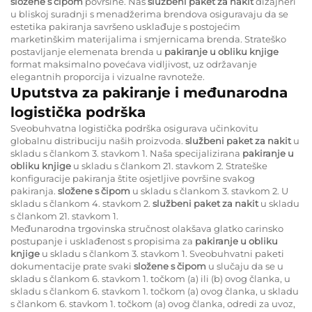
složene s čipom
površine. Naš
službeni paket za nakit
dizajneri
u bliskoj suradnji s menadžerima brendova osiguravaju da se
estetika pakiranja savršeno usklađuje s postojećim
marketinškim materijalima i smjernicama brenda. Strateško
postavljanje elemenata brenda u
pakiranje u obliku knjige
format maksimalno povećava vidljivost, uz održavanje
elegantnih proporcija i vizualne ravnoteže.
Uputstva za pakiranje i međunarodna
logistička podrška
Sveobuhvatna logistička podrška osigurava učinkovitu
globalnu distribuciju naših proizvoda.
službeni paket za nakit
u
skladu s člankom 3. stavkom 1. Naša specijalizirana
pakiranje u
obliku knjige
u skladu s člankom 21. stavkom 2. Strateške
konfiguracije pakiranja štite osjetljive površine svakog
pakiranja.
složene s čipom
u skladu s člankom 3. stavkom 2. U
skladu s člankom 4. stavkom 2.
službeni paket za nakit
u skladu
s člankom 21. stavkom 1.
Međunarodna trgovinska stručnost olakšava glatko carinsko
postupanje i usklađenost s propisima za
pakiranje u obliku
knjige
u skladu s člankom 3. stavkom 1. Sveobuhvatni paketi
dokumentacije prate svaki
složene s čipom
u slučaju da se u
skladu s člankom 6. stavkom 1. točkom (a) ili (b) ovog članka, u
skladu s člankom 6. stavkom 1. točkom (a) ovog članka, u skladu
s člankom 6. stavkom 1. točkom (a) ovog članka, odredi za uvoz,