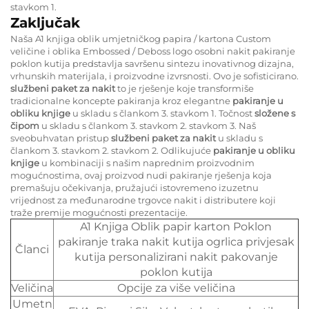
stavkom 1.
Zaključak
Naša A1 knjiga oblik umjetničkog papira / kartona Custom
veličine i oblika Embossed / Deboss logo osobni nakit pakiranje
poklon kutija predstavlja savršenu sintezu inovativnog dizajna,
vrhunskih materijala, i proizvodne izvrsnosti. Ovo je sofisticirano.
službeni paket za nakit
to je rješenje koje transformiše
tradicionalne koncepte pakiranja kroz elegantne
pakiranje u
obliku knjige
u skladu s člankom 3. stavkom 1. Točnost
složene s
čipom
u skladu s člankom 3. stavkom 2. stavkom 3. Naš
sveobuhvatan pristup
službeni paket za nakit
u skladu s
člankom 3. stavkom 2. stavkom 2. Odlikujuće
pakiranje u obliku
knjige
u kombinaciji s našim naprednim proizvodnim
mogućnostima, ovaj proizvod nudi pakiranje rješenja koja
premašuju očekivanja, pružajući istovremeno izuzetnu
vrijednost za međunarodne trgovce nakit i distributere koji
traže premije mogućnosti prezentacije.
A1 Knjiga Oblik papir karton Poklon
pakiranje traka nakit kutija ogrlica privjesak
Članci
kutija personalizirani nakit pakovanje
poklon kutija
Veličina
Opcije za više veličina
Umetn