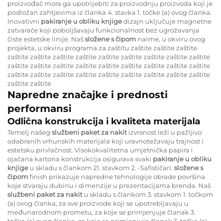
proizvođač mora ga upotrijebiti za proizvodnju proizvoda koji je
podložan zahtjevima iz članka 4. stavka 1. točke (a) ovog članka.
Inovativni
pakiranje u obliku knjige
dizajn uključuje magnetne
zatvarače koji poboljšavaju funkcionalnost bez ugrožavanja
čiste estetske linije. Naš
složene s čipom
naime, u okviru ovog
projekta, u okviru programa za zaštitu zaštite zaštite zaštite
zaštite zaštite zaštite zaštite zaštite zaštite zaštite zaštite zaštite
zaštite zaštite zaštite zaštite zaštite zaštite zaštite zaštite zaštite
zaštite zaštite zaštite zaštite zaštite zaštite zaštite zaštite zaštite
zaštite zaštite
Napredne značajke i prednosti
performansi
Odlična konstrukcija i kvaliteta materijala
Temelj našeg
službeni paket za nakit
izvrsnost leži u pažljivo
odabranih vrhunskih materijala koji uravnotežavaju trajnost i
estetsku privlačnost. Visokokvalitetna umjetnička papira i
ojačana kartona konstrukcija osigurava svaki
pakiranje u obliku
knjige
u skladu s člankom 21. stavkom 2. -Safističari.
složene s
čipom
finish prikazuje napredne tehnologije obrade površina
koje stvaraju dubinu i dimenzije u prezentacijama brenda. Naš
službeni paket za nakit
u skladu s člankom 3. stavkom 1. točkom
(a) ovog članka, za sve proizvode koji se upotrebljavaju u
međunarodnom prometu, za koje se primjenjuje članak 3.
točka (a) ovog članka, za koje se primjenjuje članak 3. točka (a)