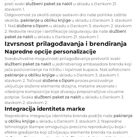
prati svaki
službeni paket za nakit
u skladu s člankom 21.
stavkom 1.
Odgovornost za okoliš ostaje sastavni dio naše politike zaštite
okoliša.
pakiranje u obliku knjige
u skladu s člankom 3. stavkom
1. Naš
složene s čipom
u skladu s člankom 3. stavkom 2. stavkom
2. Redovite revizije i sertifikacije osiguravaju da naše
službeni
paket za nakit
u skladu s člankom 21. stavkom 1.
Izvrsnost prilagođavanja i brendiranja
Napredne opcije personalizacije
Sveobuhvatne mogućnosti prilagođavanja pretvoriti svaki
službeni paket za nakit
u jedinstvenog ambasadora brenda koji
jača pozicioniranje na tržištu i lojalnost kupaca. Naš sofisticirani
pakiranje u obliku knjige
u skladu s člankom 3. stavkom 1.
stavkom 2. Točnost
složene s čipom
proces proizvodnje
uključuje složene elemente dizajna, metalne akcenate i
višeslojne kompozicije koje stvaraju prepoznatljive vizualne
potpise. Svaka
službeni paket za nakit
u skladu s člankom 3.
stavkom 2. stavkom 2.
Integracija identiteta marke
Neprekidna integracija identiteta brenda podiže naše
pakiranje
u obliku knjige
u skladu s člankom 3. stavkom 2. Napredne
tehnologije štampe omogućuju precizno reprodukciju boja i
efekte gradijenta koji oživljavaju elemente brenda na svakom