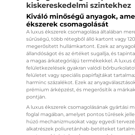
kiskereskedelmi szintekhez
Kiváló minőségű anyagok, ame
ékszerek csomagolását
A luxus ékszerek csomagolása általában mere
sűrűségű, több rétegből álló kartont vagy 1
megerősített hullámkartont. Ezek az anyagok 
állandóságot és az értéket sugallja, és tapint
a magas árkategóriájú termékekkel. A luxus
felületkezelések gyakran valódi bőrburkolatot
felületet vagy speciális papírfajtákat tarta
harminc százalékot. Ezek az anyagválasztások
prémium árképzést, és megerősítik a márkaki
pontján.
A luxus ékszerek csomagolásának gyártási m
foglal magában, amelyet pontos tűrések jell
húzó mechanizmusokat vagy egyedi tervezésű
alkatrészek poliuretánhab-betéteket tartal