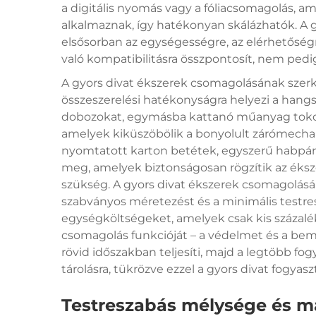
a digitális nyomás vagy a fóliacsomagolás, a
alkalmaznak, így hatékonyan skálázhatók. A 
elsősorban az egységességre, az elérhetősé
való kompatibilitásra összpontosít, nem pedi
A gyors divat ékszerek csomagolásának szerke
összeszerelési hatékonyságra helyezi a hangs
dobozokat, egymásba kattanó műanyag toko
amelyek kiküszöbölik a bonyolult zárómecha
nyomtatott karton betétek, egyszerű habpár
meg, amelyek biztonságosan rögzítik az éksze
szükség. A gyors divat ékszerek csomagolásá
szabványos méretezést és a minimális testresz
egységköltségeket, amelyek csak kis százalék
csomagolás funkcióját – a védelmet és a bemut
rövid időszakban teljesíti, majd a legtöbb fo
tárolásra, tükrözve ezzel a gyors divat fogyas
Testreszabás mélysége és má