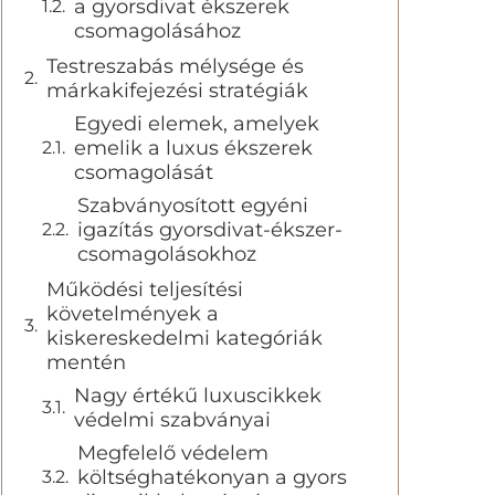
a gyorsdivat ékszerek
csomagolásához
Testreszabás mélysége és
márkakifejezési stratégiák
Egyedi elemek, amelyek
emelik a luxus ékszerek
csomagolását
Szabványosított egyéni
igazítás gyorsdivat-ékszer-
csomagolásokhoz
Működési teljesítési
követelmények a
kiskereskedelmi kategóriák
mentén
Nagy értékű luxuscikkek
védelmi szabványai
Megfelelő védelem
költséghatékonyan a gyors