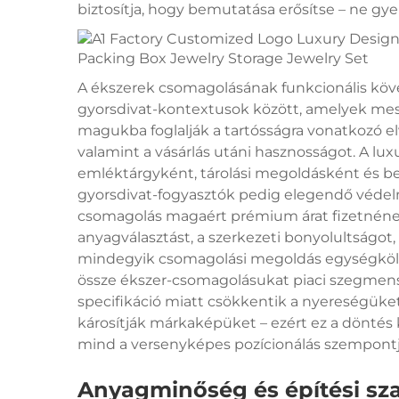
biztosítja, hogy bemutatása erősítse – ne gyen
A ékszerek csomagolásának funkcionális köve
gyorsdivat-kontextusok között, amelyek mes
magukba foglalják a tartósságra vonatkozó elv
valamint a vásárlás utáni hasznosságot. A lux
emléktárgyként, tárolási megoldásként és be
gyorsdivat-fogyasztók pedig elegendő védelme
csomagolás magaért prémium árat fizetnének
anyagválasztást, a szerkezeti bonyolultságot
mindegyik csomagolási megoldás egységkölts
össze ékszer-csomagolásukat piaci szegmensük
specifikáció miatt csökkentik a nyereségüke
károsítják márkaképüket – ezért ez a döntés
mind a versenyképes pozícionálás szempontj
Anyagminőség és építési s