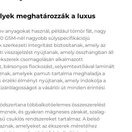
lyek meghatározzák a luxus
v anyagokat használ, például tömör fát, nagy
200 GSM-nél nagyobb súlyspecifikációjú
szerkezeti integritást biztosítanak, amely az
ati visszajelzést nyújtanak, amely összhangban áll
 ékszerek csomagolásán alkalmazott
, bársonyos flockozást, selyemtextíliával laminált
lmaznak, amelyek pamut-tartalma meghaladja a
 érzéki élményt nyújtanak, amely indokolja a
zárólagosságot a vásárlói út minden érintési
ódszertana többalkotóelemes összeszerelést
emznek, és gyakran mágneses zárakat, szalag-
 csuklós rendszereket tartalmaz. A belső
maznak, amelyeket az ékszerek méretéhez