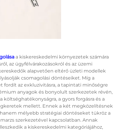
golása
a kiskereskedelmi környezetek számára
ről, az ügyfélvárakozásokról és az üzemi
-kereskedők alapvetően eltérő üzleti modellek
yásolják csomagolási döntéseiket. Míg a
ordít az exkluzivitásra, a tapintati minőségre
émium anyagok és bonyolult szerkezetek révén,
 költséghatékonyságra, a gyors forgásra és a
tségkeretek mellett. Ennek a két megközelítésnek
, hanem mélyebb stratégiai döntéseket tükröz a
gmarzs szerkezetével kapcsolatban. Annak
leszkedik a kiskereskedelmi kategóriájához,