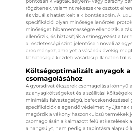
pontosan kivágtak, selyem- vagy bársony párnáz
rögzítenek, valamint rekeszekre osztott elre
és vizuális hatást kelt a kibontás során. A l
specifikációi olyan minőségellenőrzési proto
minőséget hibamentességre ellenőrzik, a zára
ellenőrzik, és biztosítják a színegyezést a te
a részletességi szint jelentősen növeli az e
eredményez, amelyet a vásárlók évekig megt
láthatóság a kezdeti vásárlási pillanaton túl i
Költségoptimalizált anyagok a
csomagolásához
A gyorsdivat ékszerek csomagolása könnyű a
az anyagköltségeket és a szállítási költsége
minimális falvastagságú, befecskendezéssel
specifikációk elegendő védelmet nyújtanak 
megőrzik a vékony haszonkulcsú termékek j
csomagolásán alkalmazott felületkezelések a 
a hangsúlyt, nem pedig a tapintásra alapuló l