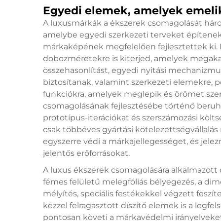
Egyedi elemek, amelyek emeli
A luxusmárkák a ékszerek csomagolását hár
amelybe egyedi szerkezeti terveket építenek
márkaképének megfelelően fejlesztettek ki. 
dobozméretekre is kiterjed, amelyek megak
összehasonlítást, egyedi nyitási mechanizmu
biztosítanak, valamint szerkezeti elemekre, p
funkciókra, amelyek meglepik és örömet sze
csomagolásának fejlesztésébe történő beruhá
prototípus-iterációkat és szerszámozási köl
csak többéves gyártási kötelezettségvállalás
egyszerre védi a márkajellegességet, és jelezn
jelentős erőforrásokat.
A luxus ékszerek csomagolására alkalmazott d
fémes felületű melegfóliás bélyegezés, a di
mélyítés, speciális festékekkel végzett feszít
kézzel felragasztott díszítő elemek is a legf
pontosan követi a márkavédelmi irányelveket