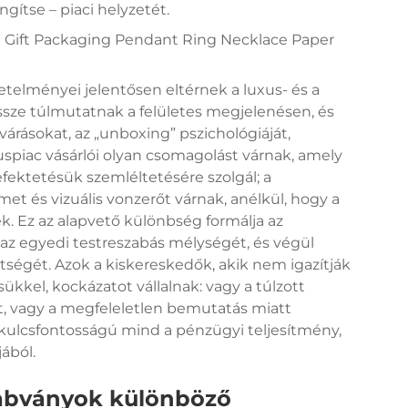
gítse – piaci helyzetét.
telményei jelentősen eltérnek a luxus- és a
sze túlmutatnak a felületes megjelenésen, és
árásokat, az „unboxing” pszichológiáját,
uspiac vásárlói olyan csomagolást várnak, amely
fektetésük szemléltetésére szolgál; a
t és vizuális vonzerőt várnak, anélkül, hogy a
. Ez az alapvető különbség formálja az
, az egyedi testreszabás mélységét, és végül
égét. Azok a kiskereskedők, akik nem igazítják
kel, kockázatot vállalnak: vagy a túlzott
t, vagy a megfeleletlen bemutatás miatt
 kulcsfontosságú mind a pénzügyi teljesítmény,
ából.
zabványok különböző