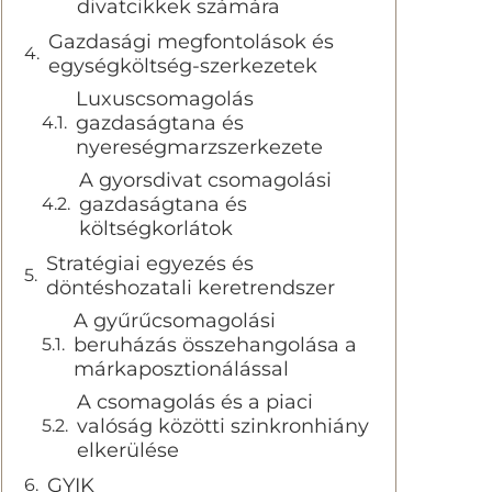
divatcikkek számára
Gazdasági megfontolások és
egységköltség-szerkezetek
Luxuscsomagolás
gazdaságtana és
nyereségmarzszerkezete
A gyorsdivat csomagolási
gazdaságtana és
költségkorlátok
Stratégiai egyezés és
döntéshozatali keretrendszer
A gyűrűcsomagolási
beruházás összehangolása a
márkaposztionálással
A csomagolás és a piaci
valóság közötti szinkronhiány
elkerülése
GYIK