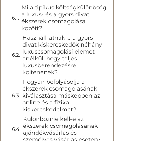
Mi a tipikus költségkülönbség
a luxus- és a gyors divat
ékszerek csomagolása
között?
Használhatnak-e a gyors
divat kiskereskedők néhány
luxuscsomagolási elemet
anélkül, hogy teljes
luxusberendezésre
költenének?
Hogyan befolyásolja a
ékszerek csomagolásának
kiválasztása másképpen az
online és a fizikai
kiskereskedelmet?
Különböznie kell-e az
ékszerek csomagolásának
ajándékvásárlás és
személyes vásárlás esetén?