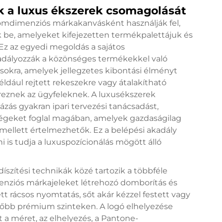
k a luxus ékszerek csomagolását
omdimenziós márkakanvásként használják fel,
 be, amelyeket kifejezetten termékpalettájuk és
Ez az egyedi megoldás a sajátos
adályozzák a közönséges termékekkel való
sokra, amelyek jellegzetes kibontási élményt
éldául rejtett rekeszekre vagy átalakítható
reznek az ügyfeleknek. A luxusékszerek
zás gyakran ipari tervezési tanácsadást,
tségeket foglal magában, amelyek gazdaságilag
 mellett értelmezhetők. Ez a belépési akadály
i is tudja a luxuspozícionálás mögött álló
íszítési technikák közé tartozik a többféle
menziós márkajeleket létrehozó domborítás és
ett rácsos nyomtatás, sőt akár kézzel festett vagy
elsőbb prémium szinteken. A logó elhelyezése
 a méret, az elhelyezés, a Pantone-