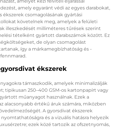
ást, amelyet kézi felviteli eljárással
ndezést, amely egyaránt védi az egyes darabokat,
uxus ékszerek csomagolásának gyártási
kollokat követelnek meg, amelyek a felületi
k illeszkedését milliméteres tűrések szerint
rmelési tételként gyártott darabszámok között. Ez
gységköltségeket, de olyan csomagolást
artanak, így a márkamegbízhatóság és -
s fennmarad.
 gyorsdivat ékszerek
nyagokra támaszkodik, amelyek minimalizálják
ket; tipikusan 250–400 GSM-os kartonpapírt vagy
 gyártott műanyagot használnak. Ezek a
az alacsonyabb értékű áruk számára, miközben
övedelmezőségét. A gyorsdivat ékszerek
nyomtathatóságra és a vizuális hatásra helyezik
uxusérzetre; ezek közé tartozik az ofszetnyomás,