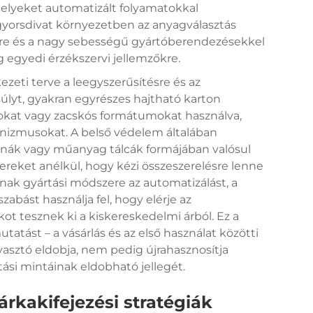
melyeket automatizált folyamatokkal
gyorsdivat környezetben az anyagválasztás
gre és a nagy sebességű gyártóberendezésekkel
g egyedi érzékszervi jellemzőkre.
zeti terve a leegyszerűsítésre és az
úlyt, gyakran egyrészes hajtható karton
kat vagy zacskós formátumokat használva,
nizmusokat. A belső védelem általában
nák vagy műanyag tálcák formájában valósul
reket anélkül, hogy kézi összeszerelésre lenne
nak gyártási módszere az automatizálást, a
abást használja fel, hogy elérje az
ot tesznek ki a kiskereskedelmi árból. Ez a
atást – a vásárlás és az első használat közötti
gyasztó eldobja, nem pedig újrahasznosítja
ztási mintáinak eldobható jellegét.
rkakifejezési stratégiák