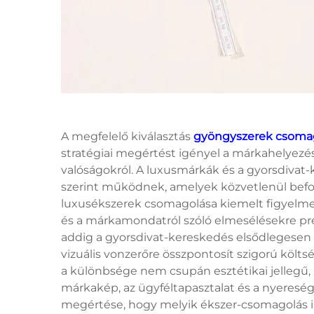
A megfelelő kiválasztás
gyöngyszerek csoma
stratégiai megértést igényel a márkahelyezés
valóságokról. A luxusmárkák és a gyorsdivat
szerint működnek, amelyek közvetlenül befol
luxusékszerek csomagolása kiemelt figyelmet f
és a márkamondatról szóló elmesélésekre pr
addig a gyorsdivat-kereskedés elsődlegesen a
vizuális vonzerőre összpontosít szigorú köl
a különbsége nem csupán esztétikai jellegű
márkakép, az ügyféltapasztalat és a nyeresé
megértése, hogy melyik ékszer-csomagolás il