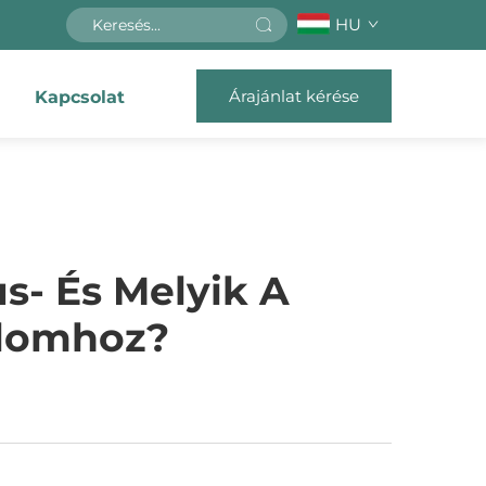
HU
Árajánlat kérése
Kapcsolat
s- És Melyik A
alomhoz?