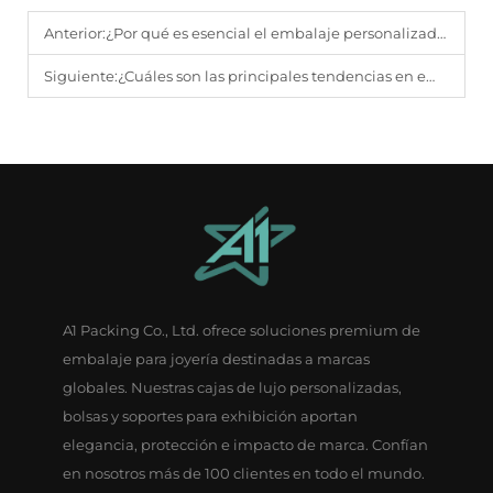
Anterior:
¿Por qué es esencial el embalaje personalizado para joyería para la prestigio de la marca?
Siguiente:
¿Cuáles son las principales tendencias en embalaje para joyería entre las marcas de alta gama?
A1 Packing Co., Ltd. ofrece soluciones premium de
embalaje para joyería destinadas a marcas
globales. Nuestras cajas de lujo personalizadas,
bolsas y soportes para exhibición aportan
elegancia, protección e impacto de marca. Confían
en nosotros más de 100 clientes en todo el mundo.