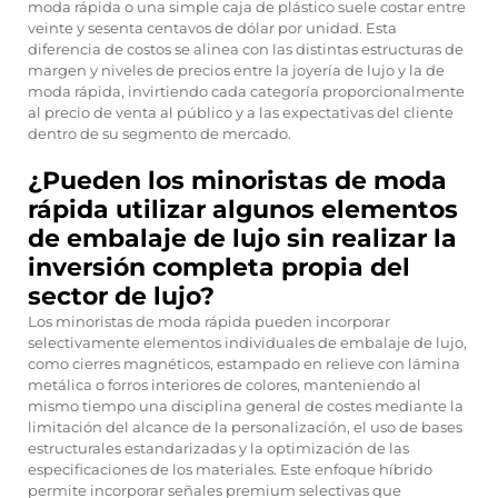
moda rápida o una simple caja de plástico suele costar entre
veinte y sesenta centavos de dólar por unidad. Esta
diferencia de costos se alinea con las distintas estructuras de
margen y niveles de precios entre la joyería de lujo y la de
moda rápida, invirtiendo cada categoría proporcionalmente
al precio de venta al público y a las expectativas del cliente
dentro de su segmento de mercado.
¿Pueden los minoristas de moda
rápida utilizar algunos elementos
de embalaje de lujo sin realizar la
inversión completa propia del
sector de lujo?
Los minoristas de moda rápida pueden incorporar
selectivamente elementos individuales de embalaje de lujo,
como cierres magnéticos, estampado en relieve con lámina
metálica o forros interiores de colores, manteniendo al
mismo tiempo una disciplina general de costes mediante la
limitación del alcance de la personalización, el uso de bases
estructurales estandarizadas y la optimización de las
especificaciones de los materiales. Este enfoque híbrido
permite incorporar señales premium selectivas que