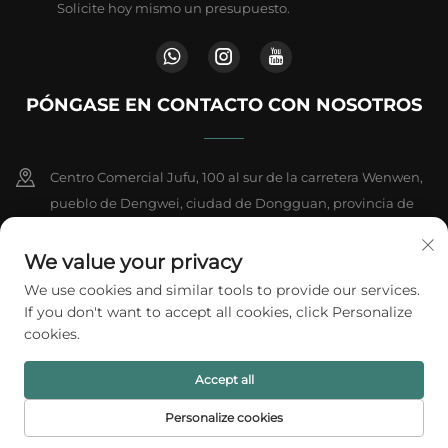
Solicite hoy mismo un presupuesto.
PÓNGASE EN CONTACTO CON NOSOTROS
Centro Comercial Jufu, 100 al sur de la carretera Wenwen,
pueblo de Dengwei, ciudad de Dongguan, provincia de
Guangdong, China
We value your privacy
+86-18802602550
We use cookies and similar tools to provide our services.
If you don't want to accept all cookies, click Personalize
[email protected]
cookies.
Accept all
Derechos de autor © 2026 A1 Packing Co., Ltd. Todos los derechos
reservados.
Política de privacidad
Personalize cookies
PÁGINA DE
CORREO
PRODUCTOS
TEL